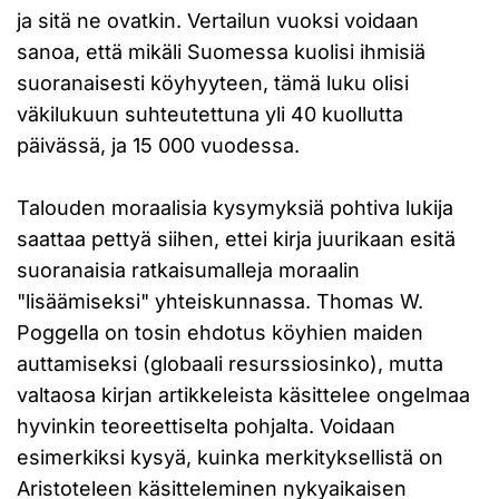
ja sitä ne ovatkin. Vertailun vuoksi voidaan
sanoa, että mikäli Suomessa kuolisi ihmisiä
suoranaisesti köyhyyteen, tämä luku olisi
väkilukuun suhteutettuna yli 40 kuollutta
päivässä, ja 15 000 vuodessa.
Talouden moraalisia kysymyksiä pohtiva lukija
saattaa pettyä siihen, ettei kirja juurikaan esitä
suoranaisia ratkaisumalleja moraalin
"lisäämiseksi" yhteiskunnassa. Thomas W.
Poggella on tosin ehdotus köyhien maiden
auttamiseksi (globaali resurssiosinko), mutta
valtaosa kirjan artikkeleista käsittelee ongelmaa
hyvinkin teoreettiselta pohjalta. Voidaan
esimerkiksi kysyä, kuinka merkityksellistä on
Aristoteleen käsitteleminen nykyaikaisen