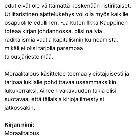
edut eivät ole välttämättä keskenään ristiriitaiset.
Utilitaristinen ajattelukehys voi olla myös kaikille
osapuolille edullinen. -Ja kuten Ilkka Kauppinen
toteaa kirjan johdannossa, olisi naiivia
radikalismia vaatia kapitalismin kumoamista,
mikäli ei olisi tarjolla parempaa
talousjärjestelmää.
Moraalitalous käsittelee teemaa yleistajuisesti ja
tarjoaa lukijalle pohdittavaa useammaksikin
lukukerraksi. Aiheen vakavuuden takia olisi
suotavaa, että tällaisia kirjoja ilmestyisi
jatkossakin.
Kirjan nimi:
Moraalitalous