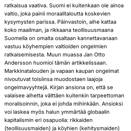
ratkaisua vaativa. Suomi ei kuitenkaan ole ainoa
valtio, joka painii moraalitaloutta koskevien
kysymysten parissa. Päinvastoin, aihe kattaa
koko maailman, ja rikkaana teollisuusmaana
Suomella on omalta osaltaan kannettavanaan
vastuu köyhempien valtioiden ongelmien
ratkaisemisesta. Muun muassa Jan Otto
Andersson huomioi tämän artikkelissaan.
Markkinatalouden ja vapaan kaupan ongelmat
nivoutuvat toisiinsa muodostaen laajoja
ongelmavyyhtejä. Kirjan ansiona on, että se
valaisee aihetta välttäen kuitenkin tarpeettoman
moralisoinnin, joka ei johda mihinkään. Ansioksi
voi laskea myös halun ymmärtää globaalin
kapitalismin eri osapuolia: rikkaiden
(teollisuusmaiden) ja köyhien (kehitysmaiden)