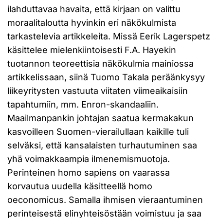
ilahduttavaa havaita, että kirjaan on valittu
moraalitaloutta hyvinkin eri näkökulmista
tarkastelevia artikkeleita. Missä Eerik Lagerspetz
käsittelee mielenkiintoisesti F.A. Hayekin
tuotannon teoreettisia näkökulmia mainiossa
artikkelissaan, siinä Tuomo Takala peräänkysyy
liikeyritysten vastuuta viitaten viimeaikaisiin
tapahtumiin, mm. Enron-skandaaliin.
Maailmanpankin johtajan saatua kermakakun
kasvoilleen Suomen-vierailullaan kaikille tuli
selväksi, että kansalaisten turhautuminen saa
yhä voimakkaampia ilmenemismuotoja.
Perinteinen homo sapiens on vaarassa
korvautua uudella käsitteellä homo
oeconomicus. Samalla ihmisen vieraantuminen
perinteisestä elinyhteisöstään voimistuu ja saa