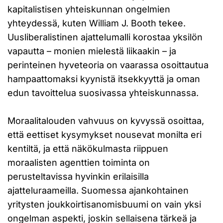
kapitalistisen yhteiskunnan ongelmien
yhteydessä, kuten William J. Booth tekee.
Uusliberalistinen ajattelumalli korostaa yksilön
vapautta – monien mielestä liikaakin – ja
perinteinen hyveteoria on vaarassa osoittautua
hampaattomaksi kyynistä itsekkyyttä ja oman
edun tavoittelua suosivassa yhteiskunnassa.
Moraalitalouden vahvuus on kyvyssä osoittaa,
että eettiset kysymykset nousevat monilta eri
kentiltä, ja että näkökulmasta riippuen
moraalisten agenttien toiminta on
perusteltavissa hyvinkin erilaisilla
ajatteluraameilla. Suomessa ajankohtainen
yritysten joukkoirtisanomisbuumi on vain yksi
ongelman aspekti, joskin sellaisena tärkeä ja