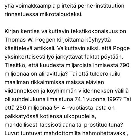
yhä voimakkaampia piirteitä perhe-instituution
rinnastuessa mikrotaloudeksi.
Kirjan kenties vaikuttavin tekstikokonaisuus on
Thomas W. Poggen kirjoittama köyhyyttä
käsittelevä artikkeli. Vaikuttavin siksi, että Pogge
yksinkertaisesti lyö järkyttävät faktat pöytään.
Tiesitkö, että kuudesta miljardista ihmisestä 790
miljoonaa on aliravittuja? Tai että tuloerokuilu
maailman rikkaimmissa maissa elävien
viidenneksen ja köyhimmän viidenneksen välillä
oli suhdelukuna ilmaistuna 74:1 vuonna 1997? Tai
että 250 miljoonaa 5-14 -vuotiasta lasta on
palkkatyössä kotiensa ulkopuolella,
mahdollisesti lapsisotilaana tai prostituoituna?
Luvut tuntuvat mahdottomilta hahmoitettavaksi,