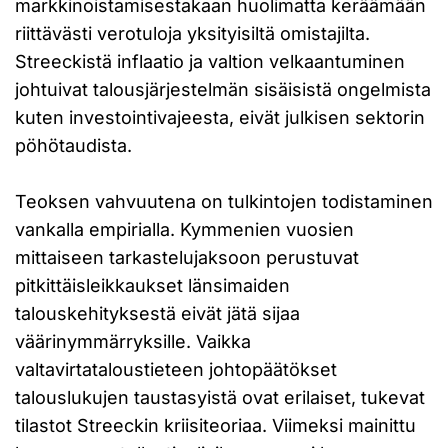
markkinoistamisestakaan huolimatta keräämään
riittävästi verotuloja yksityisiltä omistajilta.
Streeckistä inflaatio ja valtion velkaantuminen
johtuivat talousjärjestelmän sisäisistä ongelmista
kuten investointivajeesta, eivät julkisen sektorin
pöhötaudista.
Teoksen vahvuutena on tulkintojen todistaminen
vankalla empirialla. Kymmenien vuosien
mittaiseen tarkastelujaksoon perustuvat
pitkittäisleikkaukset länsimaiden
talouskehityksestä eivät jätä sijaa
väärinymmärryksille. Vaikka
valtavirtataloustieteen johtopäätökset
talouslukujen taustasyistä ovat erilaiset, tukevat
tilastot Streeckin kriisiteoriaa. Viimeksi mainittu