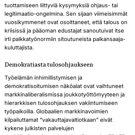
tuottamiseen liittyviä kysymyksiä ohjaus- tai
legitimaatio-ongelmina. Sen sijaan viimeisimmät
vuosikymmenet ovat osoittaneet, että talous on
kriisissä ja pääoman edustajat sanoutuivat itse
irti palkkatyönormiin sitoutuneista palkansaaja-
kuluttajista.
Demokratiasta tulosohjaukseen
Työelämän inhimillistymisen ja
demokratisoitumisen näköalat ovat vaihtuneet
markkinaliberalismissa joukkotyöttömyyteen ja
hierarkkisen tulosohjauksen vakiintumiseen
työpaikoilla. Globaalien markkinavoimien
kilpailuttamat ”vakauttajavaltiotkaan” eivät
kykene julkisten palvelujen