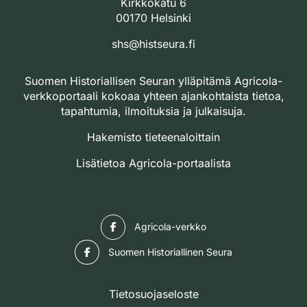
Kirkkokatu 6
00170 Helsinki
shs@histseura.fi
Suomen Historiallisen Seuran ylläpitämä Agricola-
verkkoportaali kokoaa yhteen ajankohtaista tietoa,
tapahtumia, ilmoituksia ja julkaisuja.
Hakemisto tieteenaloittain
Lisätietoa Agricola-portaalista
Facebook
Agricola-verkko
Facebook
Suomen Historiallinen Seura
Tietosuojaseloste