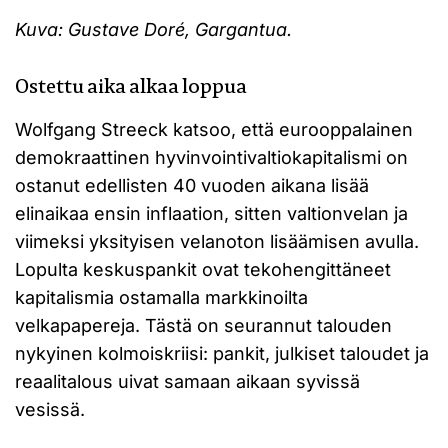
Kuva: Gustave Doré, Gargantua.
Ostettu aika alkaa loppua
Wolfgang Streeck katsoo, että eurooppalainen
demokraattinen hyvinvointivaltiokapitalismi on
ostanut edellisten 40 vuoden aikana lisää
elinaikaa ensin inflaation, sitten valtionvelan ja
viimeksi yksityisen velanoton lisäämisen avulla.
Lopulta keskuspankit ovat tekohengittäneet
kapitalismia ostamalla markkinoilta
velkapapereja. Tästä on seurannut talouden
nykyinen kolmoiskriisi: pankit, julkiset taloudet ja
reaalitalous uivat samaan aikaan syvissä
vesissä.