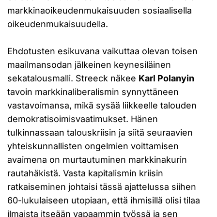
markkinaoikeudenmukaisuuden sosiaalisella
oikeudenmukaisuudella.
Ehdotusten esikuvana vaikuttaa olevan toisen
maailmansodan jälkeinen keynesiläinen
sekatalousmalli. Streeck näkee
Karl Polanyin
tavoin markkinaliberalismin synnyttäneen
vastavoimansa, mikä sysää liikkeelle talouden
demokratisoimisvaatimukset. Hänen
tulkinnassaan talouskriisin ja siitä seuraavien
yhteiskunnallisten ongelmien voittamisen
avaimena on murtautuminen markkinakurin
rautahäkistä. Vasta kapitalismin kriisin
ratkaiseminen johtaisi tässä ajattelussa siihen
60-lukulaiseen utopiaan, että ihmisillä olisi tilaa
ilmaista itseään vapaammin työssä ja sen