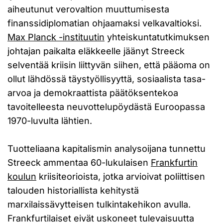
aiheutunut verovaltion muuttumisesta
finanssidiplomatian ohjaamaksi velkavaltioksi.
Max Planck -instituutin
yhteiskuntatutkimuksen
johtajan paikalta eläkkeelle jäänyt Streeck
selventää kriisin liittyvän siihen, että pääoma on
ollut lähdössä täystyöllisyyttä, sosiaalista tasa-
arvoa ja demokraattista päätöksentekoa
tavoitelleesta neuvottelupöydästä Euroopassa
1970-luvulta lähtien.
Tuotteliaana kapitalismin analysoijana tunnettu
Streeck ammentaa 60-lukulaisen
Frankfurtin
koulun
kriisiteorioista, jotka arvioivat poliittisen
talouden historiallista kehitystä
marxilaissävytteisen tulkintakehikon avulla.
Frankfurtilaiset eivät uskoneet tulevaisuutta