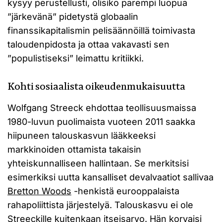
kysyy perustellusti, olisiko parempi luopua
”järkevänä” pidetystä globaalin
finanssikapitalismin pelisäännöillä toimivasta
taloudenpidosta ja ottaa vakavasti sen
”populistiseksi” leimattu kritiikki.
Kohti sosiaalista oikeudenmukaisuutta
Wolfgang Streeck ehdottaa teollisuusmaissa
1980-luvun puolimaista vuoteen 2011 saakka
hiipuneen talouskasvun lääkkeeksi
markkinoiden ottamista takaisin
yhteiskunnalliseen hallintaan. Se merkitsisi
esimerkiksi uutta kansalliset devalvaatiot sallivaa
Bretton Woods
-henkistä eurooppalaista
rahapoliittista järjestelyä. Talouskasvu ei ole
Streeckille kuitenkaan itseisarvo. Hän korvaisi