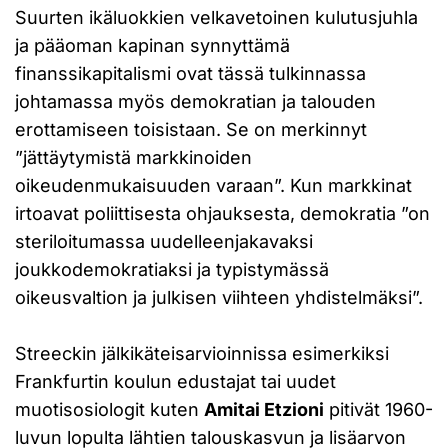
Suurten ikäluokkien velkavetoinen kulutusjuhla
ja pääoman kapinan synnyttämä
finanssikapitalismi ovat tässä tulkinnassa
johtamassa myös demokratian ja talouden
erottamiseen toisistaan. Se on merkinnyt
”jättäytymistä markkinoiden
oikeudenmukaisuuden varaan”. Kun markkinat
irtoavat poliittisesta ohjauksesta, demokratia ”on
steriloitumassa uudelleenjakavaksi
joukkodemokratiaksi ja typistymässä
oikeusvaltion ja julkisen viihteen yhdistelmäksi”.
Streeckin jälkikäteisarvioinnissa esimerkiksi
Frankfurtin koulun edustajat tai uudet
muotisosiologit kuten
Amitai Etzioni
pitivät 1960-
luvun lopulta lähtien talouskasvun ja lisäarvon