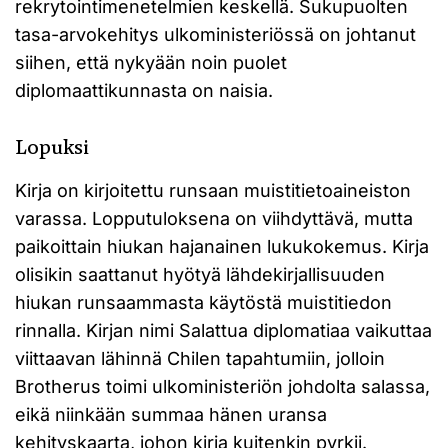
rekrytointimenetelmien keskellä. Sukupuolten
tasa-arvokehitys ulkoministeriössä on johtanut
siihen, että nykyään noin puolet
diplomaattikunnasta on naisia.
Lopuksi
Kirja on kirjoitettu runsaan muistitietoaineiston
varassa. Lopputuloksena on viihdyttävä, mutta
paikoittain hiukan hajanainen lukukokemus. Kirja
olisikin saattanut hyötyä lähdekirjallisuuden
hiukan runsaammasta käytöstä muistitiedon
rinnalla. Kirjan nimi Salattua diplomatiaa vaikuttaa
viittaavan lähinnä Chilen tapahtumiin, jolloin
Brotherus toimi ulkoministeriön johdolta salassa,
eikä niinkään summaa hänen uransa
kehityskaarta, johon kirja kuitenkin pyrkii.