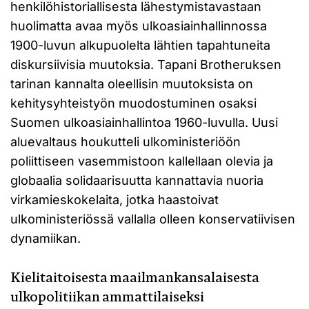
henkilöhistoriallisesta lähestymistavastaan
huolimatta avaa myös ulkoasiainhallinnossa
1900-luvun alkupuolelta lähtien tapahtuneita
diskursiivisia muutoksia. Tapani Brotheruksen
tarinan kannalta oleellisin muutoksista on
kehitysyhteistyön muodostuminen osaksi
Suomen ulkoasiainhallintoa 1960-luvulla. Uusi
aluevaltaus houkutteli ulkoministeriöön
poliittiseen vasemmistoon kallellaan olevia ja
globaalia solidaarisuutta kannattavia nuoria
virkamieskokelaita, jotka haastoivat
ulkoministeriössä vallalla olleen konservatiivisen
dynamiikan.
Kielitaitoisesta maailmankansalaisesta
ulkopolitiikan ammattilaiseksi