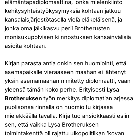
elämäntapadiplomaattina, jonka mielenkiinto
kehitysyhteistyökysymyksiä kohtaan jatkuu
kansalaisjärjestötasolla vielä eläkeläisenä, ja
jonka oma jälkikasvu perii Brotherusten
monisukupolvisen kiinnostuksen kansainvälisiä
asioita kohtaan.
Kirjan parasta antia onkin sen huomiointi, että
asemapaikalle vieraaseen maahan ei lähtenyt
yksin asemamaahan nimitetty diplomaatti, vaan
yleensä tämän koko perhe. Erityisesti
Lysa
Brotheruksen
työn merkitys diplomatian arjessa
puolisonsa rinnalla on huomioitu kirjassa
mielekkäällä tavalla. Kirja tuo ansiokkaasti esiin
sen, että vaikka Lysa Brotheruksen
toimintakenttä oli rajattu ulkopolitiikan ’kovan