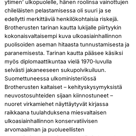
ytimen’ ulkopuolelle, hänen roolinsa vainottujen
chileläisten pelastamisessa oli suuri ja se
edellytti merkittäviä henkilökohtaisia riskejä.
Brotherusten tarinan kautta lukijalle piirtyykin
kokonaisvaltaisempi kuva ulkoasiainhallinnon
puolisoiden aseman hitaasta tunnustamisesta ja
paranemisesta. Tarinan kautta pääsee käsiksi
myös diplomaattikuntaa vielä 1970-luvulla
selvästi jakaneeseen sukupolvikuiluun.
Suomettuneessa ulkoministeriössä
Brotherusten kaltaiset – kehityskysymyksistä
neuvostosuhteiden sijaan kiinnostuneet –
nuoret virkamiehet näyttäytyvät kirjassa
raikkaana tuulahduksena miesvaltaisen
ulkoasiainhallinnon konservatiivisen
arvomaailman ja puolueellisten