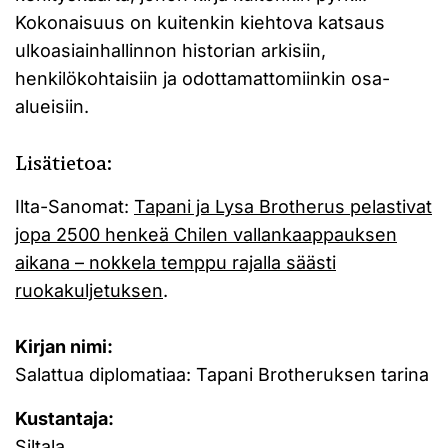
Kokonaisuus on kuitenkin kiehtova katsaus
ulkoasiainhallinnon historian arkisiin,
henkilökohtaisiin ja odottamattomiinkin osa-
alueisiin.
Lisätietoa:
Ilta-Sanomat:
Tapani ja Lysa Brotherus pelastivat
jopa 2500 henkeä Chilen vallankaappauksen
aikana – nokkela temppu rajalla säästi
ruokakuljetuksen
.
Kirjan nimi:
Salattua diplomatiaa: Tapani Brotheruksen tarina
Kustantaja:
Siltala