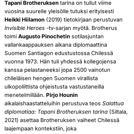
Tapani Brotheruksen
tarina on tullut viime
vuosina suurelle yleisölle tutuksi erityisesti
Heikki Hiilamon
(2019) tietokirjaan perustuvan
Invisible Heroes
-tv-sarjan myötä. Brotherus
toimi
Augusto Pinochetin
sotilasjuntan
vallankaappauksen aikana diplomaattina
Suomen Santiagon edustustossa Chilessä
vuonna 1973. Hän tuli yhdessä kollegojensa
kanssa pelastaneeksi jopa 2500 vainotun
chileläisen hengen Suomen virallista
ulkopoliittista ohjeistusta vastustaneilla
menetelmillään.
Pirjo Hounin
aikalaishaastatteluihin perustuva teos
Salattua
diplomatiaa: Tapani Brotheruksen tarina
(Siltala,
2021) asettaa Brotheruksen vaiheet Chilessä
laajempaan kontekstiin, joka