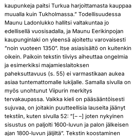
kaupunkeja paitsi Turkua harjoittamasta kauppaa
muualla kuin Tukholmassa.” Todellisuudessa
Maunu Ladonlukko hallitsi valtakuntaa jo
edellisellä vuosisadalla, ja Maunu Eerikinpojan
kaupunginlaki on yleensä ajoitettu varovaisesti
”noin vuoteen 1350”. Itse asiasisältö on kuitenkin
oikein. Paikoin tekstin tiiviys aiheuttaa ongelmia
ja esimerkiksi majamieslaitoksen
paheksuttavuus (s. 55) ei varmastikaan aukea
asiaa tuntemattomalle lukijalle. Samalla sivulla on
myös unohtunut Viipurin merkitys
tervakaupassa. Vaikka kieli on pääsääntöisesti
sujuvaa, on joitakin puutteellisia lauseita jäänyt
tekstiin, kuten sivulla 52: ”[– –] joten nykyinen
sisustus on paljolti 1600-luvun ja palon jälkeisen
ajan 1800-luvun jäljiltä”. Tekstin koostaminen