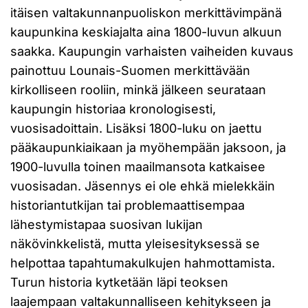
itäisen valtakunnanpuoliskon merkittävimpänä
kaupunkina keskiajalta aina 1800-luvun alkuun
saakka. Kaupungin varhaisten vaiheiden kuvaus
painottuu Lounais-Suomen merkittävään
kirkolliseen rooliin, minkä jälkeen seurataan
kaupungin historiaa kronologisesti,
vuosisadoittain. Lisäksi 1800-luku on jaettu
pääkaupunkiaikaan ja myöhempään jaksoon, ja
1900-luvulla toinen maailmansota katkaisee
vuosisadan. Jäsennys ei ole ehkä mielekkäin
historiantutkijan tai problemaattisempaa
lähestymistapaa suosivan lukijan
näkövinkkelistä, mutta yleisesityksessä se
helpottaa tapahtumakulkujen hahmottamista.
Turun historia kytketään läpi teoksen
laajempaan valtakunnalliseen kehitykseen ja