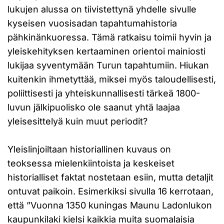
lukujen alussa on tiivistettynä yhdelle sivulle
kyseisen vuosisadan tapahtumahistoria
pähkinänkuoressa. Tämä ratkaisu toimii hyvin ja
yleiskehityksen kertaaminen orientoi mainiosti
lukijaa syventymään Turun tapahtumiin. Hiukan
kuitenkin ihmetyttää, miksei myös taloudellisesti,
poliittisesti ja yhteiskunnallisesti tärkeä 1800-
luvun jälkipuolisko ole saanut yhtä laajaa
yleisesittelyä kuin muut periodit?
Yleislinjoiltaan historiallinen kuvaus on
teoksessa mielenkiintoista ja keskeiset
historialliset faktat nostetaan esiin, mutta detaljit
ontuvat paikoin. Esimerkiksi sivulla 16 kerrotaan,
että ”Vuonna 1350 kuningas Maunu Ladonlukon
kaupunkilaki kielsi kaikkia muita suomalaisia