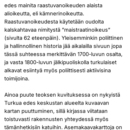
edes mainita raastuvanoikeuden alaista
alioikeutta, eli kämnerinoikeutta.
Raastuvanoikeudesta käytetään oudolta
kalskahtavaa nimitystä ”maistraatinoikeus”
(sivulta 62 eteenpäin). Yleisemminkin poliittinen
ja hallinnollinen historia jää aikalailla sivuun jopa
tässä suhteessa merkittävän 1700-luvun osalta,
ja vasta 1800-luvun jälkipuoliskolla turkulaiset
alkavat esiintyä myös poliittisesti aktiivisina
toimijoina.
Ainoa puute teoksen kuvituksessa on nykyistä
Turkua edes keskustan alueelta kuvaavan
kartan puuttuminen, sillä kirjassa viitataan
toistuvasti rakennusten yhteydessä myös
tämänhetkisiin katuihin. Asemakaavakarttoja on