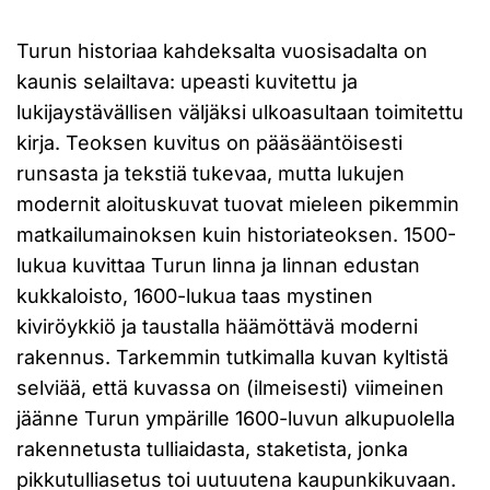
Turun historiaa kahdeksalta vuosisadalta on
kaunis selailtava: upeasti kuvitettu ja
lukijaystävällisen väljäksi ulkoasultaan toimitettu
kirja. Teoksen kuvitus on pääsääntöisesti
runsasta ja tekstiä tukevaa, mutta lukujen
modernit aloituskuvat tuovat mieleen pikemmin
matkailumainoksen kuin historiateoksen. 1500-
lukua kuvittaa Turun linna ja linnan edustan
kukkaloisto, 1600-lukua taas mystinen
kiviröykkiö ja taustalla häämöttävä moderni
rakennus. Tarkemmin tutkimalla kuvan kyltistä
selviää, että kuvassa on (ilmeisesti) viimeinen
jäänne Turun ympärille 1600-luvun alkupuolella
rakennetusta tulliaidasta, staketista, jonka
pikkutulliasetus toi uutuutena kaupunkikuvaan.