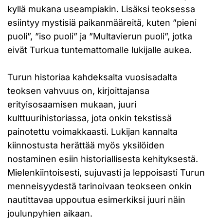
kyllä mukana useampiakin. Lisäksi teoksessa
esiintyy mystisiä paikanmääreitä, kuten ”pieni
puoli”, ”iso puoli” ja ”Multavierun puoli”, jotka
eivät Turkua tuntemattomalle lukijalle aukea.
Turun historiaa kahdeksalta vuosisadalta
teoksen vahvuus on, kirjoittajansa
erityisosaamisen mukaan, juuri
kulttuurihistoriassa, jota onkin tekstissä
painotettu voimakkaasti. Lukijan kannalta
kiinnostusta herättää myös yksilöiden
nostaminen esiin historiallisesta kehityksestä.
Mielenkiintoisesti, sujuvasti ja leppoisasti Turun
menneisyydestä tarinoivaan teokseen onkin
nautittavaa uppoutua esimerkiksi juuri näin
joulunpyhien aikaan.