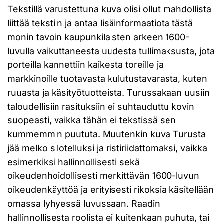
Tekstillä varustettuna kuva olisi ollut mahdollista
liittää tekstiin ja antaa lisäinformaatiota tästä
monin tavoin kaupunkilaisten arkeen 1600-
luvulla vaikuttaneesta uudesta tullimaksusta, jota
porteilla kannettiin kaikesta toreille ja
markkinoille tuotavasta kulutustavarasta, kuten
ruuasta ja käsityötuotteista. Turussakaan uusiin
taloudellisiin rasituksiin ei suhtauduttu kovin
suopeasti, vaikka tähän ei tekstissä sen
kummemmin puututa. Muutenkin kuva Turusta
jää melko silotelluksi ja ristiriidattomaksi, vaikka
esimerkiksi hallinnollisesti sekä
oikeudenhoidollisesti merkittävän 1600-luvun
oikeudenkäyttöä ja erityisesti rikoksia käsitellään
omassa lyhyessä luvussaan. Raadin
hallinnollisesta roolista ei kuitenkaan puhuta, tai