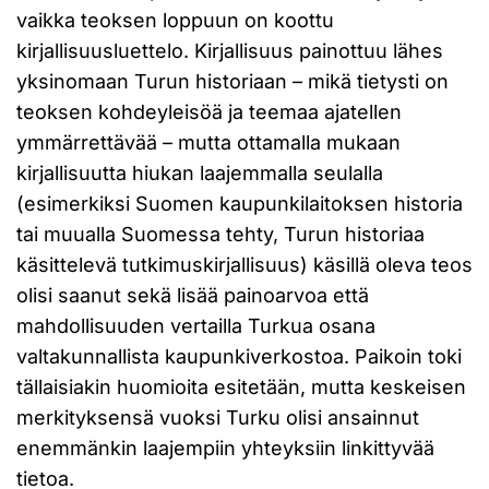
vaikka teoksen loppuun on koottu
kirjallisuusluettelo. Kirjallisuus painottuu lähes
yksinomaan Turun historiaan – mikä tietysti on
teoksen kohdeyleisöä ja teemaa ajatellen
ymmärrettävää – mutta ottamalla mukaan
kirjallisuutta hiukan laajemmalla seulalla
(esimerkiksi Suomen kaupunkilaitoksen historia
tai muualla Suomessa tehty, Turun historiaa
käsittelevä tutkimuskirjallisuus) käsillä oleva teos
olisi saanut sekä lisää painoarvoa että
mahdollisuuden vertailla Turkua osana
valtakunnallista kaupunkiverkostoa. Paikoin toki
tällaisiakin huomioita esitetään, mutta keskeisen
merkityksensä vuoksi Turku olisi ansainnut
enemmänkin laajempiin yhteyksiin linkittyvää
tietoa.