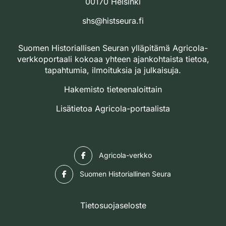
00170 Helsinki
shs@histseura.fi
Suomen Historiallisen Seuran ylläpitämä Agricola-
verkkoportaali kokoaa yhteen ajankohtaista tietoa,
tapahtumia, ilmoituksia ja julkaisuja.
Hakemisto tieteenaloittain
Lisätietoa Agricola-portaalista
Facebook
Agricola-verkko
Facebook
Suomen Historiallinen Seura
Tietosuojaseloste