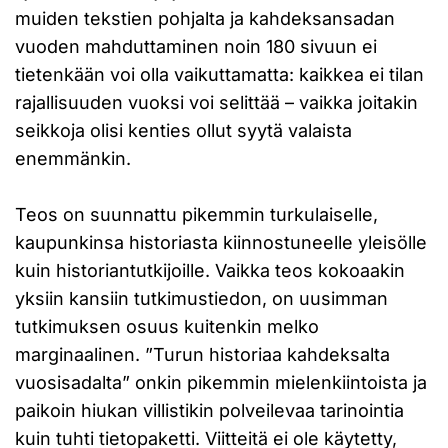
muiden tekstien pohjalta ja kahdeksansadan
vuoden mahduttaminen noin 180 sivuun ei
tietenkään voi olla vaikuttamatta: kaikkea ei tilan
rajallisuuden vuoksi voi selittää – vaikka joitakin
seikkoja olisi kenties ollut syytä valaista
enemmänkin.
Teos on suunnattu pikemmin turkulaiselle,
kaupunkinsa historiasta kiinnostuneelle yleisölle
kuin historiantutkijoille. Vaikka teos kokoaakin
yksiin kansiin tutkimustiedon, on uusimman
tutkimuksen osuus kuitenkin melko
marginaalinen. ”Turun historiaa kahdeksalta
vuosisadalta” onkin pikemmin mielenkiintoista ja
paikoin hiukan villistikin polveilevaa tarinointia
kuin tuhti tietopaketti. Viitteitä ei ole käytetty,