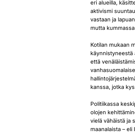
eri alueilla, käs
aktivismi suuntau
vastaan ja lapua
mutta kummassaki
Kotilan mukaan my
käynnistyneestä 
että venäläistäm
vanhasuomalais
hallintojärjestelmä
kanssa, jotka kyse
Politiikassa keski
olojen kehittämine
vielä vähäistä ja 
maanalaista – eli 