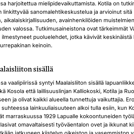
 harjoitettua mielipidevaikuttamista. Kotila on tutki
n linkittyvää sanomalehtikeskustelua ja arvioinut sitä
n, aikalaiskirjallisuuden, avainhenkilöiden muistelmien
suuden valossa. Tutkimusaineistona ovat tärkeimmät 
lla ilmestyneet puoluelehdet, jotka kävivät keskinäist
 murrepakinan keinoin.
laisliiton sisällä
a vaalipiirissä syntyi Maalaisliiton sisällä lapuanliik
ekä Kosola että laillisuuslinjan Kalliokoski, Kotila ja Ru
 ja olivat kaikki alueella tunnettuja vaikuttajia. Ero
 suhteessa lainkuuliaisuuteen alkoi tulla esiin, kun 
vät marraskuussa 1929 Lapualle kokoontuneiden työl
ulasivat omavaltaisesti työväentalon ovet ja ikkunat 
itkään jatkuneen kiistelyn oikeiston ja vasemmiston väl