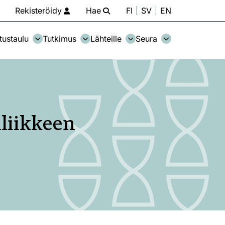
Rekisteröidy
Hae
FI
SV
EN
tustaulu
Tutkimus
Lähteille
Seura
nliikkeen