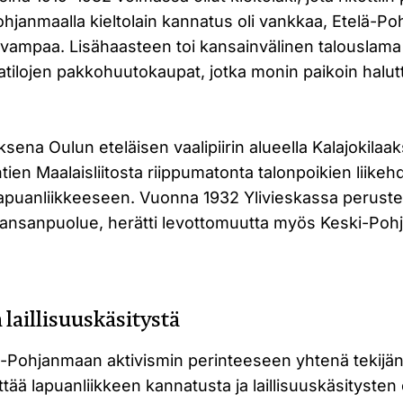
hjanmaalla kieltolain kannatus oli vankkaa, Etelä-P
allivampaa. Lisähaasteen toi kansainvälinen talouslama
tilojen pakkohuutokaupat, jotka monin paikoin halutt
sena Oulun eteläisen vaalipiirin alueella Kalajokilaa
ien Maalaisliitosta riippumatonta talonpoikien liikehdin
apuanliikkeeseen. Vuonna 1932 Ylivieskassa perustet
Kansanpuolue, herätti levottomuutta myös Keski-Po
a laillisuuskäsitystä
elä-Pohjanmaan aktivismin perinteeseen yhtenä tekijän
ttää lapuanliikkeen kannatusta ja laillisuuskäsitysten e