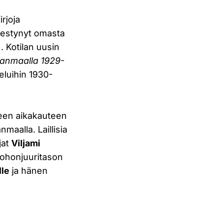
irjoja
lmestynyt omasta
. Kotilan uusin
hjanmaalla 1929-
teluihin 1930-
kkeen aikakauteen
nmaalla. Laillisia
jat
Viljami
ohonjuuritason
lle
ja hänen