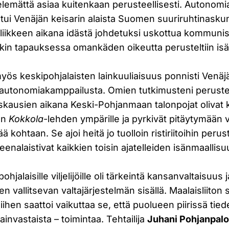
ittelemättä asiaa kuitenkaan perusteellisesti. Autonom
tui Venäjän keisarin alaista Suomen suuriruhtinasku
nliikkeen aikana idästä johdetuksi uskottua kommuni
n tapauksessa omankäden oikeutta perusteltiin isä
ös keskipohjalaisten lainkuuliaisuus ponnisti Venäjä
autonomiakamppailusta. Omien tutkimusteni perustee
iskausien aikana Keski-Pohjanmaan talonpojat olivat
en
Kokkola
-lehden ympärille ja pyrkivät pitäytymään 
ä kohtaan. Se ajoi heitä jo tuolloin ristiriitoihin perust
enalaistivat kaikkien toisin ajatelleiden isänmaallisu
pohjalaisille viljelijöille oli tärkeintä kansanvaltaisu
n vallitsevan valtajärjestelmän sisällä. Maalaisliiton s
siihen saattoi vaikuttaa se, että puolueen piirissä tied
lainvastaista – toimintaa. Tehtailija
Juhani Pohjanpal