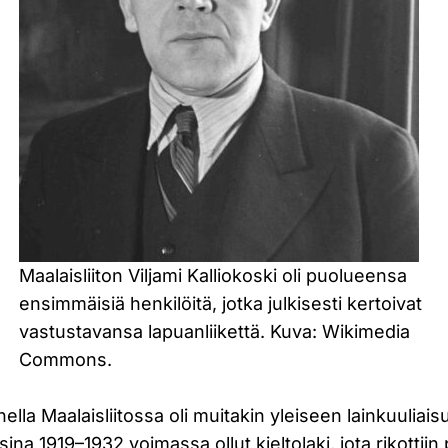
Maalaisliiton Viljami Kalliokoski oli puolueensa
ensimmäisiä henkilöitä, jotka julkisesti kertoivat
vastustavansa lapuanliikettä. Kuva: Wikimedia
Commons.
lla Maalaisliitossa oli muitakin yleiseen lainkuuliaisu
ina 1919–1932 voimassa ollut kieltolaki, jota rikottiin