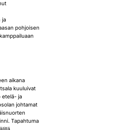
nut
 ja
Vaasan pohjoisen
ä kamppailuaan
keen aikana
otsala kuuluivat
 etelä- ja
Kosolan johtamat
äisnuorten
kiinni. Tapahtuma
illä.