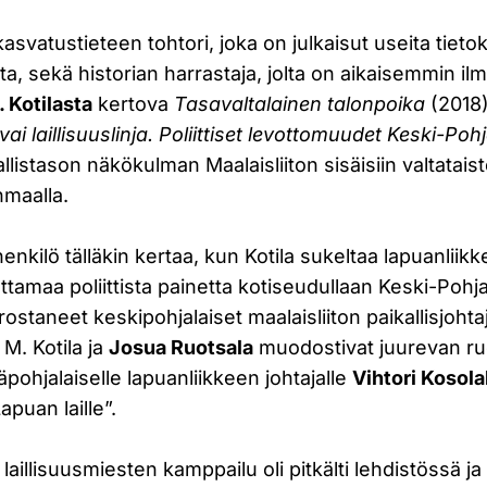
asvatustieteen tohtori, joka on julkaisut useita tietok
ta, sekä historian harrastaja, jolta on aikaisemmin i
. Kotilasta
kertova
Tasavaltalainen talonpoika
(2018)
vai laillisuuslinja. Poliittiset levottomuudet Keski-Po
llistason näkökulman Maalaisliiton sisäisiin valtatais
nmaalla.
henkilö tälläkin kertaa, kun Kotila sukeltaa lapuanlii
uttamaa poliittista painetta kotiseudullaan Keski-Pohja
rostaneet keskipohjalaiset maalaisliiton paikallisjohta
i M. Kotila ja
Josua Ruotsala
muodostivat juurevan ru
pohjalaiselle lapuanliikkeen johtajalle
Vihtori Kosola
puan laille”.
laillisuusmiesten kamppailu oli pitkälti lehdistössä ja