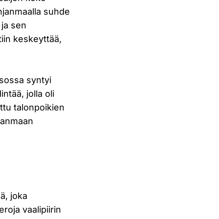
ohjanmaalla suhde
 ja sen
iin keskeyttää,
ksossa syntyi
tää, jolla oli
tu talonpoikien
hjanmaan
ä, joka
roja vaalipiirin