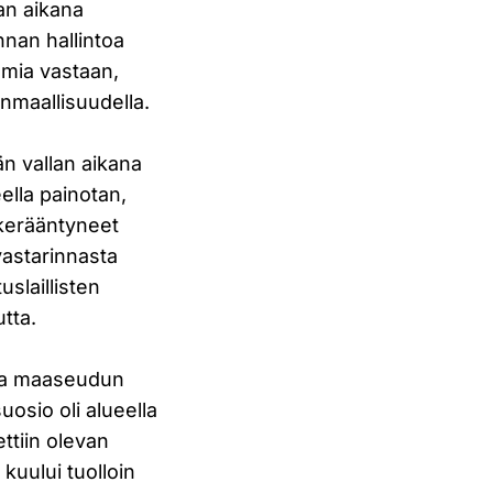
ian aikana
nnan hallintoa
smia vastaan,
nmaallisuudella.
n vallan aikana
lla painotan,
 kerääntyneet
vastarinnasta
uslaillisten
utta.
us ja maaseudun
uosio oli alueella
ettiin olevan
o
kuului tuolloin