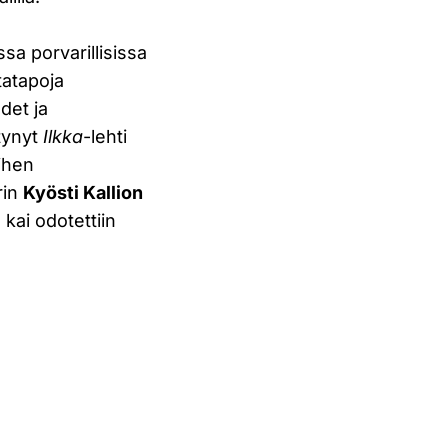
sa porvarillisissa
tatapoja
det ja
stynyt
Ilkka
-lehti
iihen
rin
Kyösti Kallion
kai odotettiin