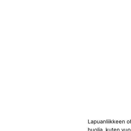
Lapuanliikkeen ohe
huolia, kuten vuos