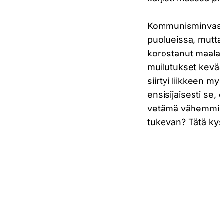
Kommunisminvastai
puolueissa, mutta
korostanut maalai
muilutukset kevää
siirtyi liikkeen m
ensisijaisesti se,
vetämä vähemmistö
tukevan? Tätä ky