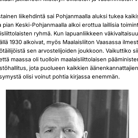
nen liikehdintä sai Pohjanmaalla aluksi tukea kaikis
 pian Keski-Pohjanmaalla alkoi erottua laillisia toimin
sliittolaisten ryhmä. Kun lapuanliikkeen väkivaltaisuu
llä 1930 alkoivat, myös Maalaisliiton Vaasassa ilme
yötäilijöistä sen arvostelijoiden joukkoon. Vaikuttiko s
 että maassa oli tuolloin maalaisliittolaisen pääministe
hallitus, jota puolueen kaikkien äänenkannattajien 
symystä olisi voinut pohtia kirjassa enemmän.