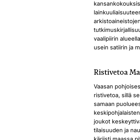
kansankokouksissa
lainkuuliaisuutee
arkistoaineistoje
tutkimuskirjalli
vaalipiirin aluee
usein satiirin ja
Ristivetoa Maa
Vaasan pohjoisess
ristivetoa, sillä s
samaan puolueeseen
keskipohjalaisten
joukot keskeytti
tilaisuuden ja na
kärjisti maassa p