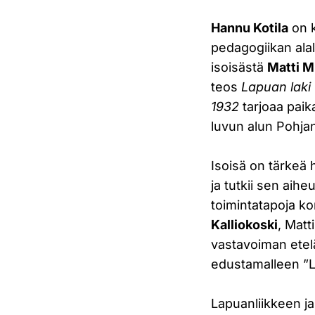
Hannu Kotila
on k
pedagogiikan alal
isoisästä
Matti M
teos
Lapuan laki 
1932
tarjoaa paika
luvun alun Pohja
Isoisä on tärkeä 
ja tutkii sen aihe
toimintatapoja ko
Kalliokoski
, Matt
vastavoiman etelä
edustamalleen ”La
Lapuanliikkeen ja 