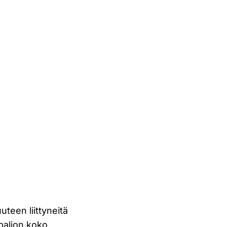
uteen liittyneitä
 paljon koko