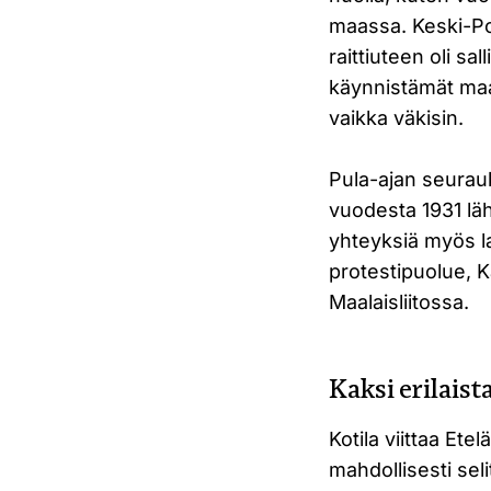
maassa. Keski-Po
raittiuteen oli s
käynnistämät maa
vaikka väkisin.
Pula-ajan seurauk
vuodesta 1931 läht
yhteyksiä myös l
protestipuolue, 
Maalaisliitossa.
Kaksi erilaist
Kotila viittaa Et
mahdollisesti seli