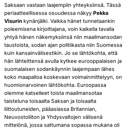
Saksaan vastaan laajempiin yhteyksiinsä. Tässä
periaatteellisessa osuudessa näkyy
Pekka
Visurin
kynänjälki. Vaikka hänet tunnetaankin
poleemisena kirjoittajana, voin kaikella tavalla
yhtyä hänen näkemyksiinsä niin maailmansodan
taustoista, sodan ajan politiikasta niin Suomessa
kuin kansainvälisestikin. Jo se lähtökohta, että
hän lähteittensä avulla kytkee eurooppalaisen ja
suomalaisen sodankäynnin laajempaan lähes
koko maapalloa koskevaan voimainmittelyyn, on
huomionarvoinen lähtökohta. Euroopassa
olemme katselleet toista maailmansotaa
taisteluna toisaalta Saksan ja toisaalta
liittoutuneiden, pääasiassa Britannian,
Neuvostoliiton ja Yhdysvaltojen välisenä
mittelönä, jossa sattumana sopassa mukana oli