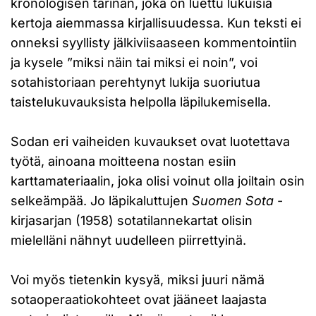
kronologisen tarinan, joka on luettu lukuisia
kertoja aiemmassa kirjallisuudessa. Kun teksti ei
onneksi syyllisty jälkiviisaaseen kommentointiin
ja kysele ”miksi näin tai miksi ei noin”, voi
sotahistoriaan perehtynyt lukija suoriutua
taistelukuvauksista helpolla läpilukemisella.
Sodan eri vaiheiden kuvaukset ovat luotettava
työtä, ainoana moitteena nostan esiin
karttamateriaalin, joka olisi voinut olla joiltain osin
selkeämpää. Jo läpikaluttujen
Suomen Sota
-
kirjasarjan (1958) sotatilannekartat olisin
mielelläni nähnyt uudelleen piirrettyinä.
Voi myös tietenkin kysyä, miksi juuri nämä
sotaoperaatiokohteet ovat jääneet laajasta