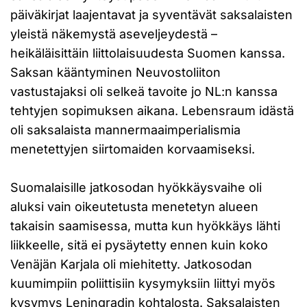
päiväkirjat laajentavat ja syventävät saksalaisten
yleistä näkemystä aseveljeydestä –
heikäläisittäin liittolaisuudesta Suomen kanssa.
Saksan kääntyminen Neuvostoliiton
vastustajaksi oli selkeä tavoite jo NL:n kanssa
tehtyjen sopimuksen aikana. Lebensraum idästä
oli saksalaista mannermaaimperialismia
menetettyjen siirtomaiden korvaamiseksi.
Suomalaisille jatkosodan hyökkäysvaihe oli
aluksi vain oikeutetusta menetetyn alueen
takaisin saamisessa, mutta kun hyökkäys lähti
liikkeelle, sitä ei pysäytetty ennen kuin koko
Venäjän Karjala oli miehitetty. Jatkosodan
kuumimpiin poliittisiin kysymyksiin liittyi myös
kysymys Leningradin kohtalosta. Saksalaisten