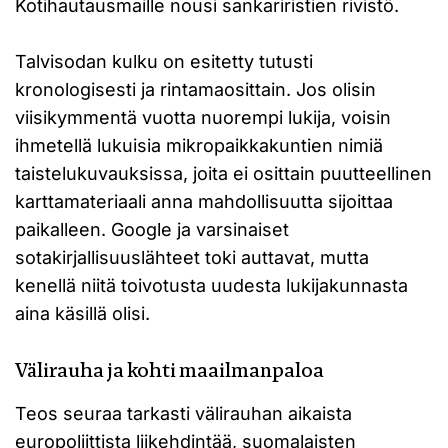
Kotihautausmaille nousi sankariristien rivistö.
Talvisodan kulku on esitetty tutusti
kronologisesti ja rintamaosittain. Jos olisin
viisikymmentä vuotta nuorempi lukija, voisin
ihmetellä lukuisia mikropaikkakuntien nimiä
taistelukuvauksissa, joita ei osittain puutteellinen
karttamateriaali anna mahdollisuutta sijoittaa
paikalleen. Google ja varsinaiset
sotakirjallisuuslähteet toki auttavat, mutta
kenellä niitä toivotusta uudesta lukijakunnasta
aina käsillä olisi.
Välirauha ja kohti maailmanpaloa
Teos seuraa tarkasti välirauhan aikaista
europoliittista liikehdintää, suomalaisten