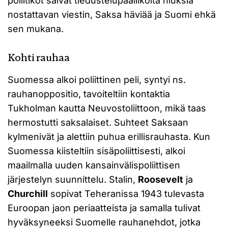
poliitikot saivat tiedustelupäälliköltä hiuksia
nostattavan viestin, Saksa häviää ja Suomi ehkä
sen mukana.
Kohti rauhaa
Suomessa alkoi poliittinen peli, syntyi ns.
rauhanoppositio, tavoiteltiin kontaktia
Tukholman kautta Neuvostoliittoon, mikä taas
hermostutti saksalaiset. Suhteet Saksaan
kylmenivät ja alettiin puhua erillisrauhasta. Kun
Suomessa kiisteltiin sisäpoliittisesti, alkoi
maailmalla uuden kansainvälispoliittisen
järjestelyn suunnittelu. Stalin,
Roosevelt
ja
Churchill
sopivat Teheranissa 1943 tulevasta
Euroopan jaon periaatteista ja samalla tulivat
hyväksyneeksi Suomelle rauhanehdot, jotka