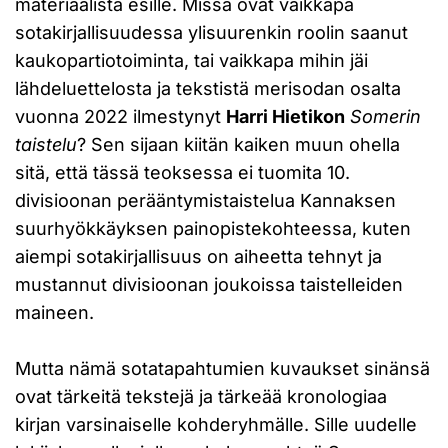
materiaalista esille. Missä ovat vaikkapa
sotakirjallisuudessa ylisuurenkin roolin saanut
kaukopartiotoiminta, tai vaikkapa mihin jäi
lähdeluettelosta ja tekstistä merisodan osalta
vuonna 2022 ilmestynyt
Harri Hietikon
Somerin
taistelu
? Sen sijaan kiitän kaiken muun ohella
sitä, että tässä teoksessa ei tuomita 10.
divisioonan perääntymistaistelua Kannaksen
suurhyökkäyksen painopistekohteessa, kuten
aiempi sotakirjallisuus on aiheetta tehnyt ja
mustannut divisioonan joukoissa taistelleiden
maineen.
Mutta nämä sotatapahtumien kuvaukset sinänsä
ovat tärkeitä tekstejä ja tärkeää kronologiaa
kirjan varsinaiselle kohderyhmälle. Sille uudelle