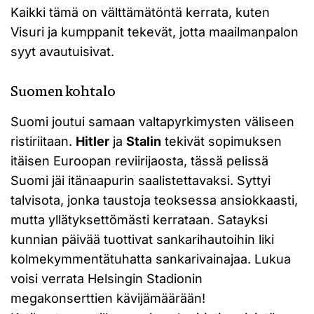
Kaikki tämä on välttämätöntä kerrata, kuten
Visuri ja kumppanit tekevät, jotta maailmanpalon
syyt avautuisivat.
Suomen kohtalo
Suomi joutui samaan valtapyrkimysten väliseen
ristiriitaan.
Hitler
ja
Stalin
tekivät sopimuksen
itäisen Euroopan reviirijaosta, tässä pelissä
Suomi jäi itänaapurin saalistettavaksi. Syttyi
talvisota, jonka taustoja teoksessa ansiokkaasti,
mutta yllätyksettömästi kerrataan. Satayksi
kunnian päivää tuottivat sankarihautoihin liki
kolmekymmentätuhatta sankarivainajaa. Lukua
voisi verrata Helsingin Stadionin
megakonserttien kävijämäärään!