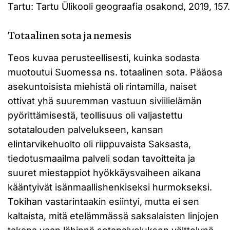
Tartu: Tartu Ülikooli geograafia osakond, 2019, 157.
Totaalinen sota ja nemesis
Teos kuvaa perusteellisesti, kuinka sodasta
muotoutui Suomessa ns. totaalinen sota. Pääosa
asekuntoisista miehistä oli rintamilla, naiset
ottivat yhä suuremman vastuun siviilielämän
pyörittämisestä, teollisuus oli valjastettu
sotatalouden palvelukseen, kansan
elintarvikehuolto oli riippuvaista Saksasta,
tiedotusmaailma palveli sodan tavoitteita ja
suuret miestappiot hyökkäysvaiheen aikana
kääntyivät isänmaallishenkiseksi hurmokseksi.
Tokihan vastarintaakin esiintyi, mutta ei sen
kaltaista, mitä etelämmässä saksalaisten linjojen