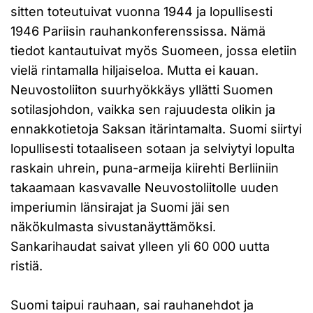
sitten toteutuivat vuonna 1944 ja lopullisesti
1946 Pariisin rauhankonferenssissa. Nämä
tiedot kantautuivat myös Suomeen, jossa eletiin
vielä rintamalla hiljaiseloa. Mutta ei kauan.
Neuvostoliiton suurhyökkäys yllätti Suomen
sotilasjohdon, vaikka sen rajuudesta olikin ja
ennakkotietoja Saksan itärintamalta. Suomi siirtyi
lopullisesti totaaliseen sotaan ja selviytyi lopulta
raskain uhrein, puna-armeija kiirehti Berliiniin
takaamaan kasvavalle Neuvostoliitolle uuden
imperiumin länsirajat ja Suomi jäi sen
näkökulmasta sivustanäyttämöksi.
Sankarihaudat saivat ylleen yli 60 000 uutta
ristiä.
Suomi taipui rauhaan, sai rauhanehdot ja