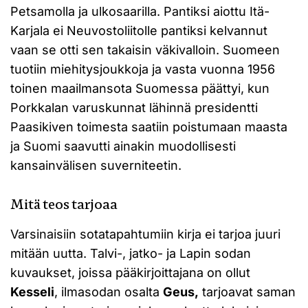
Petsamolla ja ulkosaarilla. Pantiksi aiottu Itä-
Karjala ei Neuvostoliitolle pantiksi kelvannut
vaan se otti sen takaisin väkivalloin. Suomeen
tuotiin miehitysjoukkoja ja vasta vuonna 1956
toinen maailmansota Suomessa päättyi, kun
Porkkalan varuskunnat lähinnä presidentti
Paasikiven toimesta saatiin poistumaan maasta
ja Suomi saavutti ainakin muodollisesti
kansainvälisen suverniteetin.
Mitä teos tarjoaa
Varsinaisiin sotatapahtumiin kirja ei tarjoa juuri
mitään uutta. Talvi-, jatko- ja Lapin sodan
kuvaukset, joissa pääkirjoittajana on ollut
Kesseli
, ilmasodan osalta
Geus,
tarjoavat saman