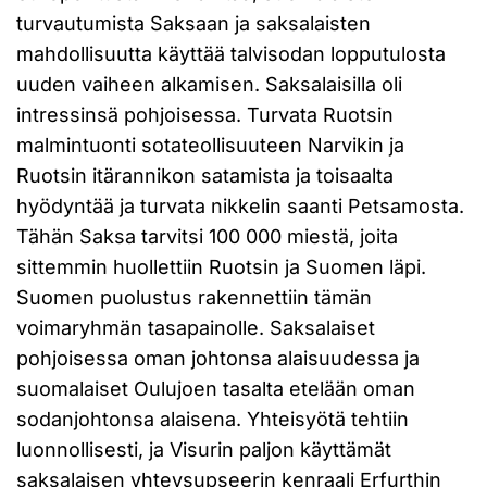
turvautumista Saksaan ja saksalaisten
mahdollisuutta käyttää talvisodan lopputulosta
uuden vaiheen alkamisen. Saksalaisilla oli
intressinsä pohjoisessa. Turvata Ruotsin
malmintuonti sotateollisuuteen Narvikin ja
Ruotsin itärannikon satamista ja toisaalta
hyödyntää ja turvata nikkelin saanti Petsamosta.
Tähän Saksa tarvitsi 100 000 miestä, joita
sittemmin huollettiin Ruotsin ja Suomen läpi.
Suomen puolustus rakennettiin tämän
voimaryhmän tasapainolle. Saksalaiset
pohjoisessa oman johtonsa alaisuudessa ja
suomalaiset Oulujoen tasalta etelään oman
sodanjohtonsa alaisena. Yhteisyötä tehtiin
luonnollisesti, ja Visurin paljon käyttämät
saksalaisen yhteysupseerin kenraali Erfurthin