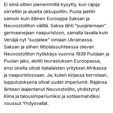
Ei siinä sitten pienemmiltä kysytty, kun rajoja
siirreltiin ja alueita okkupoitiin, Puola jaetiin
samoin kuin itäinen Eurooppa Saksan ja
Neuvostoliiton välillä. Saksa lähti ”suojelemaan”
germaanejaan naapuristoon, samalla tavalla kuin
Venäjä nyt ”suojelee” omiaan Ukrainassa.
Saksan ja siihen liittolaissuhteessa olevan
Neuvostoliiton hyökkäys vuonna 1939 Puolaan ja
Puolan jako, aloitti teurastuksen Euroopassa,
ensi oireita olivat italialaisten yritykset Afrikassa
ja naapuristossaan. Ja, kuten kirjassa kerrotaan,
lopputuloksena olivat uudet imperiumit. Rajansa
länteen laajentanut Neuvostoliito, yhdistynyt
Kiina ja talousimperiumiksi ja sotilasmahdiksi
noussut Yhdysvallat.