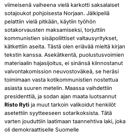
viimeisenä vaiheena vielä karkotti saksalaiset
sotajoukot pohjoisesta Norjaan. Jälkipeliä
pelattiin vielä pitkään, käytiin työhön
sotakorvausten maksamiseksi, torjuttiin
kommunistien sisäpoliittiset valtausyritykset,
kätkettiin aseita. Tästä olen eriävää mieltä kirjan
tekstin kanssa. Asekätkentä, puolustusvoimien
materiaalin hajasijoitus, ei sinänsä kiinnostanut
valvontakomission neuvostoväkeä, se heräsi
toimimaan vasta kotikommunistien nostettua
asiasta suuren metelin. Maassa vaihdettiin
presidenttiä, ja sodan ajan maata luotsannut
Risto Ryti
ja muut tarkoin valikoidut henkilöt
asetettiin syytteeseen sotarikoksista. Tätä
varten jouduttiin laatimaan taannehtiva laki, joka
oli demokraattiselle Suomelle