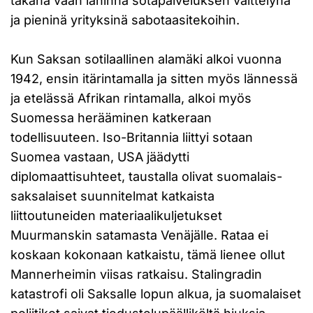
takana vaan lähinnä sotapalveluksen välttelynä
ja pieninä yrityksinä sabotaasitekoihin.
Kun Saksan sotilaallinen alamäki alkoi vuonna
1942, ensin itärintamalla ja sitten myös lännessä
ja etelässä Afrikan rintamalla, alkoi myös
Suomessa herääminen katkeraan
todellisuuteen. Iso-Britannia liittyi sotaan
Suomea vastaan, USA jäädytti
diplomaattisuhteet, taustalla olivat suomalais-
saksalaiset suunnitelmat katkaista
liittoutuneiden materiaalikuljetukset
Muurmanskin satamasta Venäjälle. Rataa ei
koskaan kokonaan katkaistu, tämä lienee ollut
Mannerheimin viisas ratkaisu. Stalingradin
katastrofi oli Saksalle lopun alkua, ja suomalaiset