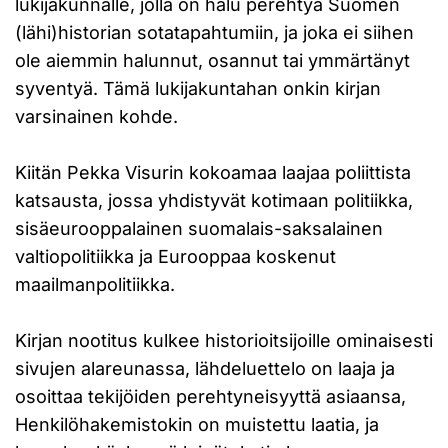
lukijakunnalle, jolla on halu perehtyä Suomen
(lähi)historian sotatapahtumiin, ja joka ei siihen
ole aiemmin halunnut, osannut tai ymmärtänyt
syventyä. Tämä lukijakuntahan onkin kirjan
varsinainen kohde.
Kiitän Pekka Visurin kokoamaa laajaa poliittista
katsausta, jossa yhdistyvät kotimaan politiikka,
sisäeurooppalainen suomalais-saksalainen
valtiopolitiikka ja Eurooppaa koskenut
maailmanpolitiikka.
Kirjan nootitus kulkee historioitsijoille ominaisesti
sivujen alareunassa, lähdeluettelo on laaja ja
osoittaa tekijöiden perehtyneisyyttä asiaansa,
Henkilöhakemistokin on muistettu laatia, ja