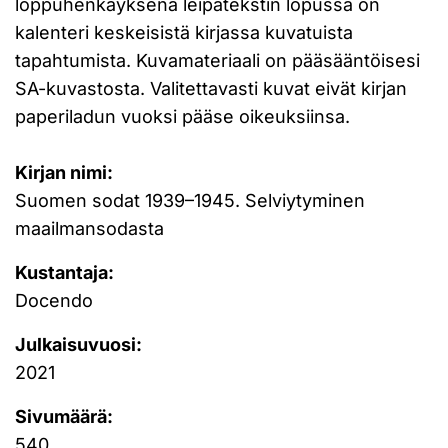
loppuhenkäyksenä leipätekstin lopussa on
kalenteri keskeisistä kirjassa kuvatuista
tapahtumista. Kuvamateriaali on pääsääntöisesi
SA-kuvastosta. Valitettavasti kuvat eivät kirjan
paperiladun vuoksi pääse oikeuksiinsa.
Kirjan nimi:
Suomen sodat 1939–1945. Selviytyminen
maailmansodasta
Kustantaja:
Docendo
Julkaisuvuosi:
2021
Sivumäärä:
540