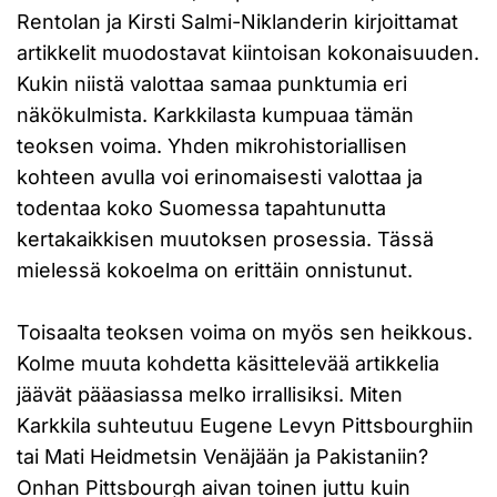
Rentolan ja Kirsti Salmi-Niklanderin kirjoittamat
artikkelit muodostavat kiintoisan kokonaisuuden.
Kukin niistä valottaa samaa punktumia eri
näkökulmista. Karkkilasta kumpuaa tämän
teoksen voima. Yhden mikrohistoriallisen
kohteen avulla voi erinomaisesti valottaa ja
todentaa koko Suomessa tapahtunutta
kertakaikkisen muutoksen prosessia. Tässä
mielessä kokoelma on erittäin onnistunut.
Toisaalta teoksen voima on myös sen heikkous.
Kolme muuta kohdetta käsittelevää artikkelia
jäävät pääasiassa melko irrallisiksi. Miten
Karkkila suhteutuu Eugene Levyn Pittsbourghiin
tai Mati Heidmetsin Venäjään ja Pakistaniin?
Onhan Pittsbourgh aivan toinen juttu kuin