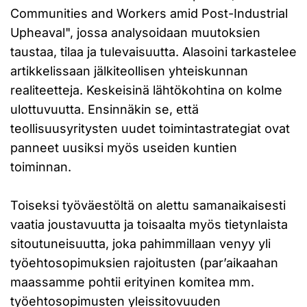
Communities and Workers amid Post-Industrial
Upheaval", jossa analysoidaan muutoksien
taustaa, tilaa ja tulevaisuutta. Alasoini tarkastelee
artikkelissaan jälkiteollisen yhteiskunnan
realiteetteja. Keskeisinä lähtökohtina on kolme
ulottuvuutta. Ensinnäkin se, että
teollisuusyritysten uudet toimintastrategiat ovat
panneet uusiksi myös useiden kuntien
toiminnan.
Toiseksi työväestöltä on alettu samanaikaisesti
vaatia joustavuutta ja toisaalta myös tietynlaista
sitoutuneisuutta, joka pahimmillaan venyy yli
työehtosopimuksien rajoitusten (par’aikaahan
maassamme pohtii erityinen komitea mm.
työehtosopimusten yleissitovuuden