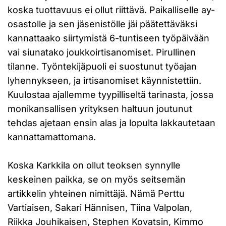
koska tuottavuus ei ollut riittävä. Paikalliselle ay-
osastolle ja sen jäsenistölle jäi päätettäväksi
kannattaako siirtymistä 6-tuntiseen työpäivään
vai siunatako joukkoirtisanomiset. Pirullinen
tilanne. Työntekijäpuoli ei suostunut työajan
lyhennykseen, ja irtisanomiset käynnistettiin.
Kuulostaa ajallemme tyypilliseltä tarinasta, jossa
monikansallisen yrityksen haltuun joutunut
tehdas ajetaan ensin alas ja lopulta lakkautetaan
kannattamattomana.
Koska Karkkila on ollut teoksen synnylle
keskeinen paikka, se on myös seitsemän
artikkelin yhteinen nimittäjä. Nämä Perttu
Vartiaisen, Sakari Hännisen, Tiina Valpolan,
Riikka Jouhikaisen, Stephen Kovatsin, Kimmo