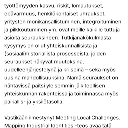
työttömyyden kasvu, riskit, lomautukset,
epävarmuus, henkilökohtaiset uhraukset,
yritysten monikansallistuminen, integroituminen
ja pilkkoutuminen ym. ovat meille kaikille tuttuja
asioita seurauksineen. Tutkijanäkökulmasta
kysymys on ollut yhteiskunnallisista ja
(sosiaali)historiallista prosesseista, joiden
seuraukset näkyvät muutoksina,
uudelleenjärjestelynä ja kriiseinä – sekä myös
uusina mahdollisuuksina. Nämä seuraukset on
nähtävissä paitsi yleisemmin jälkiteollisen
yhteiskunnan rakenteissa ja toiminnassa myös
paikallis- ja yksilötasolla.
Vastikään ilmestynyt Meeting Local Challenges.
Mapping Industrial Identities -teos avaa tätä