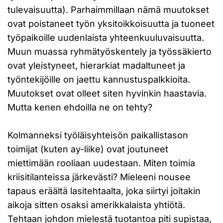
tulevaisuutta). Parhaimmillaan nämä muutokset
ovat poistaneet työn yksitoikkoisuutta ja tuoneet
työpaikoille uudenlaista yhteenkuuluvaisuutta.
Muun muassa ryhmätyöskentely ja työssäkierto
ovat yleistyneet, hierarkiat madaltuneet ja
työntekijöille on jaettu kannustuspalkkioita.
Muutokset ovat olleet siten hyvinkin haastavia.
Mutta kenen ehdoilla ne on tehty?
Kolmanneksi työläisyhteisön paikallistason
toimijat (kuten ay-liike) ovat joutuneet
miettimään rooliaan uudestaan. Miten toimia
kriisitilanteissa järkevästi? Mieleeni nousee
tapaus eräältä lasitehtaalta, joka siirtyi joitakin
aikoja sitten osaksi amerikkalaista yhtiötä.
Tehtaan johdon mielestä tuotantoa piti supistaa,