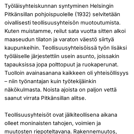
Työläisyhteiskunnan syntyminen Helsingin
Pitkänsillan pohjoispuolelle (1932) selvitetään
oivallisesti teollisuusyhteisön muotoutumista.
Kuten muistamme, reilut sata vuotta sitten alkoi
maaseudun tilaton ja varaton väestö siirtyä
kaupunkeihin. Teollisuusyhteisöissä työn lisäksi
työläiselle järjestettiin usein asunto, joissakin
tapauksissa jopa polttopuut ja ruokaperunat.
Tuolloin avainasanana kaikkeen oli yhteisöllisyys
– niin työnantajan kuin työtekijäinkin
näkökulmasta. Noista ajoista on paljon vettä
saanut virrata Pitkänsillan alitse.
Teollisuusyhteisöt ovat jälkiteollisena aikana
olleet moninaisten tahojen, voimien ja
muutosten riepoteltavana. Rakennemuutos,