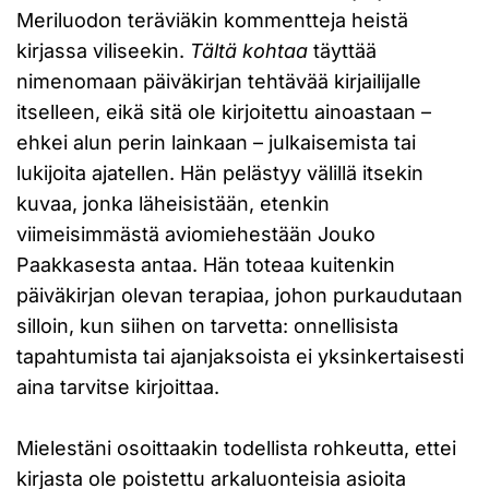
Meriluodon teräviäkin kommentteja heistä
kirjassa viliseekin.
Tältä kohtaa
täyttää
nimenomaan päiväkirjan tehtävää kirjailijalle
itselleen, eikä sitä ole kirjoitettu ainoastaan –
ehkei alun perin lainkaan – julkaisemista tai
lukijoita ajatellen. Hän pelästyy välillä itsekin
kuvaa, jonka läheisistään, etenkin
viimeisimmästä aviomiehestään Jouko
Paakkasesta antaa. Hän toteaa kuitenkin
päiväkirjan olevan terapiaa, johon purkaudutaan
silloin, kun siihen on tarvetta: onnellisista
tapahtumista tai ajanjaksoista ei yksinkertaisesti
aina tarvitse kirjoittaa.
Mielestäni osoittaakin todellista rohkeutta, ettei
kirjasta ole poistettu arkaluonteisia asioita