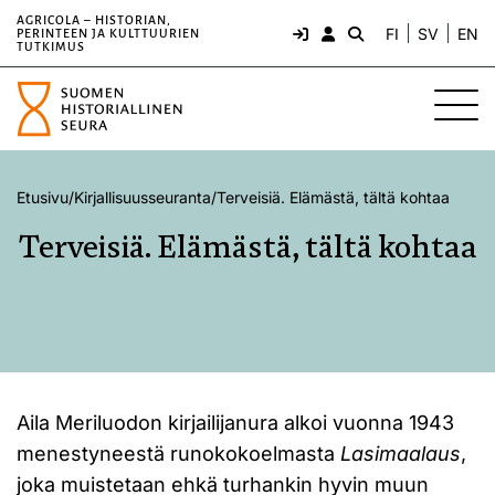
AGRICOLA – HISTORIAN,
FI
SV
EN
PERINTEEN JA KULTTUURIEN
TUTKIMUS
Etusivu
/
Kirjallisuusseuranta
/
Terveisiä. Elämästä, tältä kohtaa
Terveisiä. Elämästä, tältä kohtaa
Aila Meriluodon kirjailijanura alkoi vuonna 1943
menestyneestä runokokoelmasta
Lasimaalaus
,
joka muistetaan ehkä turhankin hyvin muun