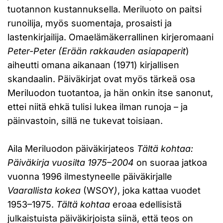
tuotannon kustannuksella. Meriluoto on paitsi
runoilija, myös suomentaja, prosaisti ja
lastenkirjailija. Omaelämäkerrallinen kirjeromaani
Peter-Peter
(Erään rakkauden asiapaperit
)
aiheutti omana aikanaan (1971) kirjallisen
skandaalin. Päiväkirjat ovat myös tärkeä osa
Meriluodon tuotantoa, ja hän onkin itse sanonut,
ettei niitä ehkä tulisi lukea ilman runoja – ja
päinvastoin, sillä ne tukevat toisiaan.
Aila Meriluodon päiväkirjateos
Tältä kohtaa:
Päiväkirja vuosilta 1975–2004
on suoraa jatkoa
vuonna 1996 ilmestyneelle päiväkirjalle
Vaarallista kokea
(WSOY
)
, joka kattaa vuodet
1953–1975.
Tältä kohtaa
eroaa edellisistä
julkaistuista päiväkirjoista siinä, että teos on