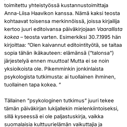
toimitettu yhteistyössä kustannustoimittaja
Anna-Liisa Haavikon kanssa. Nämä kaksi teosta
kohtaavat toisensa merkinnöissä, joissa kirjailija
kertoo juuri editoivansa päiväkirjojaan
Vaarallista
kokea –
teosta varten. Esimerkiksi 30.7.1995 hän
kirjoittaa: ”Olen kaivannut editointityötä, se taitaa
sopia tähän ikäkauteen: elämänsä (”talonsa”)
järjestelyä ennen muuttoa! Mutta ei se noin
yksioikoista ole. Pikemminkin jonkinlaista
psykologista tutkimusta: ai tuollainen ihminen,
tuollainen tapa kokea. ”
Tällainen ”psykologinen tutkimus” juuri tekee
tämän päiväkirjan lukijallekin mielenkiintoiseksi,
sillä kyseessä ei ole paljastuskirja, vaikka
suomalaisia kulttuurielämän vaikuttajia ja