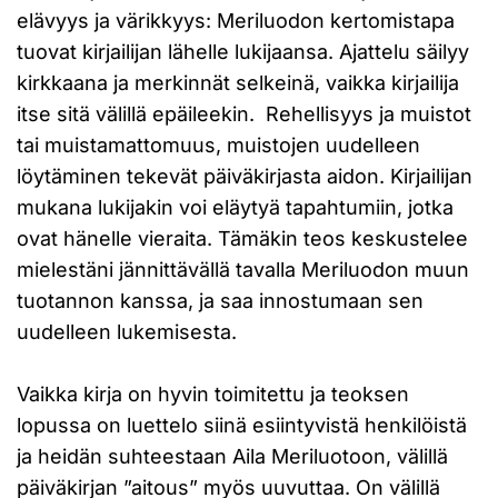
elävyys ja värikkyys: Meriluodon kertomistapa
tuovat kirjailijan lähelle lukijaansa. Ajattelu säilyy
kirkkaana ja merkinnät selkeinä, vaikka kirjailija
itse sitä välillä epäileekin. Rehellisyys ja muistot
tai muistamattomuus, muistojen uudelleen
löytäminen tekevät päiväkirjasta aidon. Kirjailijan
mukana lukijakin voi eläytyä tapahtumiin, jotka
ovat hänelle vieraita. Tämäkin teos keskustelee
mielestäni jännittävällä tavalla Meriluodon muun
tuotannon kanssa, ja saa innostumaan sen
uudelleen lukemisesta.
Vaikka kirja on hyvin toimitettu ja teoksen
lopussa on luettelo siinä esiintyvistä henkilöistä
ja heidän suhteestaan Aila Meriluotoon, välillä
päiväkirjan ”aitous” myös uuvuttaa. On välillä