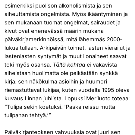
esimerkiksi puolison alkoholismista ja sen
aiheuttamista ongelmista. Myös ikääntyminen ja
sen mukanaan tuomat ongelmat, sairaudet ja
kivut ovat enenevässä määrin mukana
päiväkirjamerkinnöissä, mitä lähemmäs 2000-
lukua tullaan. Arkipäivän toimet, lasten vierailut ja
lastenlasten syntymät ja muut ilonaiheet saavat
toki myös osansa.
Tältä kohtaa
ei vakavista
aiheistaan huolimatta ole pelkästään synkkä
kirja: sen näkökulma asioihin ja huumori
riemastuttavat lukijaa, kuten vuodelta 1995 oleva
kuvaus Linnan juhlista. Lopuksi Meriluoto toteaa:
”Tulipa sekin koetuksi. ’Paska reissu mutta
tulipahan tehtyä.’”
Päiväkirjanteoksen vahvuuksia ovat juuri sen