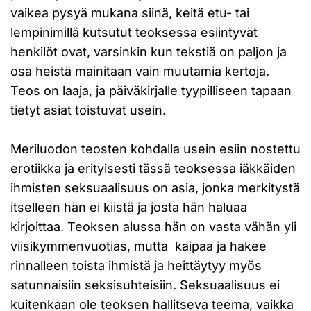
vaikea pysyä mukana siinä, keitä etu- tai
lempinimillä kutsutut teoksessa esiintyvät
henkilöt ovat, varsinkin kun tekstiä on paljon ja
osa heistä mainitaan vain muutamia kertoja.
Teos on laaja, ja päiväkirjalle tyypilliseen tapaan
tietyt asiat toistuvat usein.
Meriluodon teosten kohdalla usein esiin nostettu
erotiikka ja erityisesti tässä teoksessa iäkkäiden
ihmisten seksuaalisuus on asia, jonka merkitystä
itselleen hän ei kiistä ja josta hän haluaa
kirjoittaa. Teoksen alussa hän on vasta vähän yli
viisikymmenvuotias, mutta kaipaa ja hakee
rinnalleen toista ihmistä ja heittäytyy myös
satunnaisiin seksisuhteisiin. Seksuaalisuus ei
kuitenkaan ole teoksen hallitseva teema, vaikka