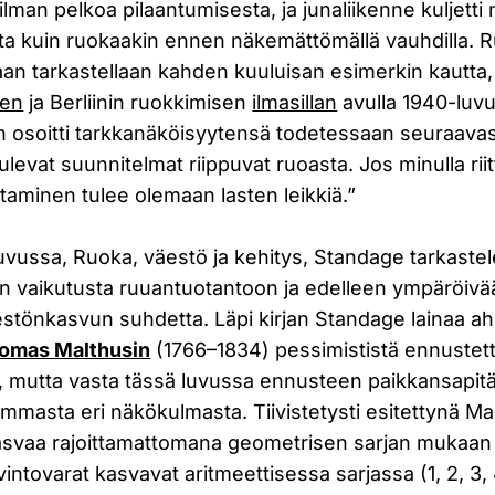
i ilman pelkoa pilaantumisesta, ja junaliikenne kuljetti 
ta kuin ruokaakin ennen näkemättömällä vauhdilla. 
an tarkastellaan kahden kuuluisan esimerkin kautta
ken
ja Berliinin ruokkimisen
ilmasillan
avulla 1940-luvu
osoitti tarkkanäköisyytensä todetessaan seuraavas
tulevat suunnitelmat riippuvat ruoasta. Jos minulla riit
staminen tulee olemaan lasten leikkiä.”
uvussa, Ruoka, väestö ja kehitys, Standage tarkaste
en vaikutusta ruuantuotantoon ja edelleen ympäröiv
estönkasvun suhdetta. Läpi kirjan Standage lainaa ah
omas Malthusin
(1766–1834) pessimististä ennustet
 mutta vasta tässä luvussa ennusteen paikkansapitä
ammasta eri näkökulmasta. Tiivistetysti esitettynä M
kasvaa rajoittamattomana geometrisen sarjan mukaan (
avintovarat kasvavat aritmeettisessa sarjassa (1, 2, 3,