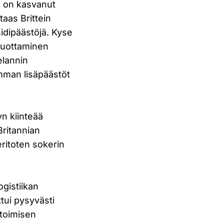
a on kasvanut
taas Brittein
ksidipäästöjä. Kyse
 tuottaminen
elannin
amman lisäpäästöt
yn kiinteää
Britannian
ritoten sokerin
ogistiikan
tui pysyvästi
stoimisen