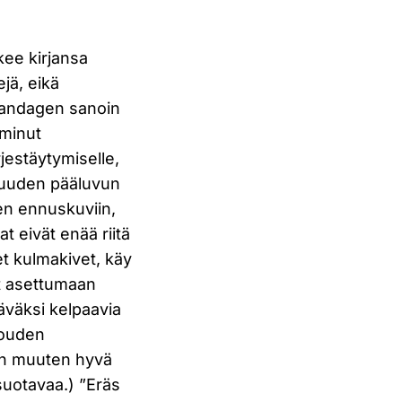
kee kirjansa
ejä, eikä
Standagen sanoin
iminut
rjestäytymiselle,
a kuuden pääluvun
en ennuskuviin,
 eivät enää riitä
t kulmakivet, käy
ät asettumaan
täväksi kelpaavia
louden
on muuten hyvä
 suotavaa.) ”Eräs