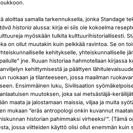
 joukkoon.
ä aloittaa samalla tarkennuksella, jonka Standage te
ävä historia
alussa: kirja ei siis ole kokoelma resept
ttuureja myöskään tulkita kulttuurihistoriallisesti. 
uoka on ollut muutakin kuin pelkkää ravintoa. Se on to
hteiskunnalliselle kehitykselle, yhteiskunnalliselle jä
kilpailulle” jne. Ruuan historiaa hahmotellaan kirjass
nviljelyn kehittymisestä ja päättyen lähitulevaisuud
n ruokaan ja tilanteeseen, jossa maailman ruokavarat
seen. Ensimmäinen luku, Sivilisaation syömäkelpoise
anlaatuisen muutoksen, joka sai metsästäjä-keräilij
emään maata ja jalostamaan maissia, viljaa ja muita syö
en mukaan ”eräs antropologi onkin kuvannut maata
iskunnan historian pahimmaksi virheeksi’”. (Tämä 
esta, jossa viitteiden käyttö olisi ollut enemmän kuin