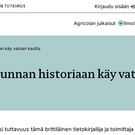
Kirjaudu sisään
EN TUTKIMUS
Agricolan julkaisut
Ilmoi
aan käy vatsan kautta
unnan historiaan käy va
uttavuus tämä brittiläinen tietokirjailija ja toimittaj