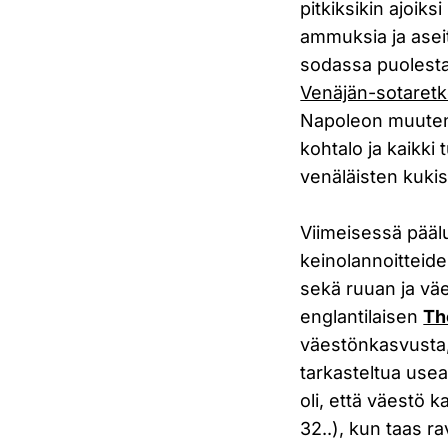
pitkiksikin ajoiks
ammuksia ja asei
sodassa puolesta
Venäjän-sotaret
Napoleon muuten 
kohtalo ja kaikki 
venäläisten kuki
Viimeisessä pääl
keinolannoitteid
sekä ruuan ja vä
englantilaisen
Th
väestönkasvusta,
tarkasteltua use
oli, että väestö 
32..), kun taas r