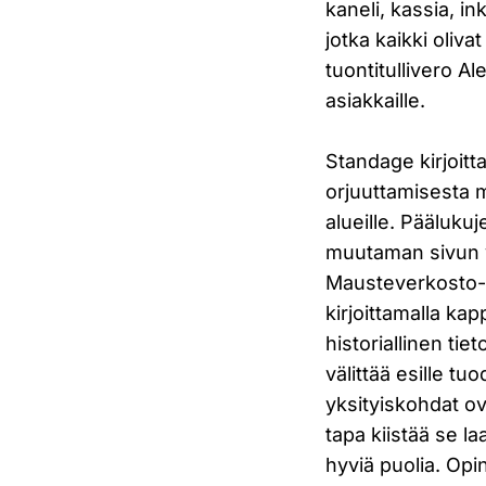
kaneli, kassia, i
jotka kaikki oliva
tuontitullivero Al
asiakkaille.
Standage kirjoitt
orjuuttamisesta 
alueille. Pääluku
muutaman sivun v
Mausteverkosto-p
kirjoittamalla ka
historiallinen tie
välittää esille t
yksityiskohdat o
tapa kiistää se l
hyviä puolia. Opi