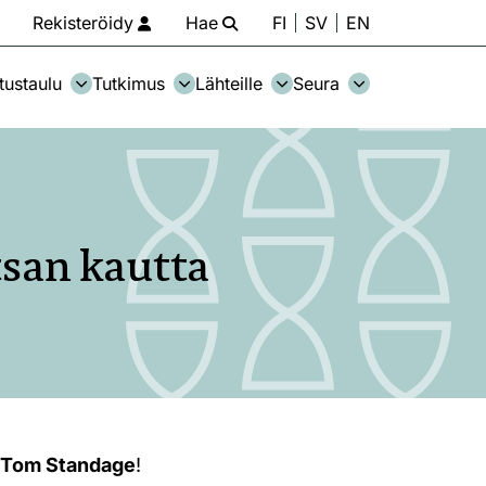
Rekisteröidy
Hae
FI
SV
EN
tustaulu
Tutkimus
Lähteille
Seura
tsan kautta
a
Tom Standage
!