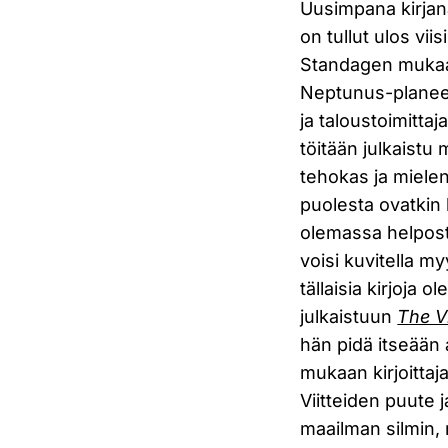
Uusimpana kirjan
on tullut ulos vii
Standagen mukaan 
Neptunus-planeet
ja taloustoimitta
töitään julkaistu
tehokas ja mielenk
puolesta ovatkin 
olemassa helposti
voisi kuvitella m
tällaisia kirjoja
julkaistuun
The Vi
hän pidä itseään 
mukaan kirjoittaja
Viitteiden puute
maailman silmin, 