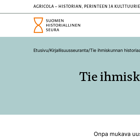
AGRICOLA – HISTORIAN, PERINTEEN JA KULTTUURI
Etusivu
/
Kirjallisuusseuranta
/
Tie ihmiskunnan histori
Tie ihmisk
Onpa mukava uusi t