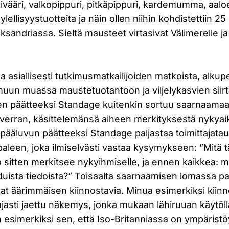
nkivääri, valkopippuri, pitkäpippuri, kardemumma, aalo
t ylellisyystuotteita ja näin ollen niihin kohdistettiin 2
eksandriassa. Sieltä mausteet virtasivat Välimerelle ja
aa asiallisesti tutkimusmatkailijoiden matkoista, alku
muun muassa maustetuotantoon ja viljelykasvien siirt
jen päätteeksi Standage kuitenkin sortuu saarnaamaa
erran, käsittelemänsä aiheen merkityksestä nykyai
ääluvun päätteeksi Standage paljastaa toimittajata
ppaleen, joka ilmiselvästi vastaa kysymykseen: ”Mitä 
to sitten merkitsee nykyihmiselle, ja ennen kaikkea: m
uoduista tiedoista?” Toisaalta saarnaamisen lomassa pa
vat äärimmäisen kiinnostavia. Minua esimerkiksi kiin
aajasti jaettu näkemys, jonka mukaan lähiruuan käytö
n esimerkiksi sen, että Iso-Britanniassa on ympärist