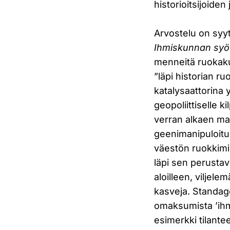
historioitsijoiden
Arvostelu on syyt
Ihmiskunnan syöt
menneitä ruokakul
”läpi historian r
katalysaattorina y
geopoliittiselle 
verran alkaen maa
geenimanipuloituu
väestön ruokkimi
läpi sen perustav
aloilleen, viljel
kasveja. Standag
omaksumista ’ihm
esimerkki tilante