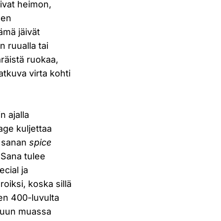
sivat heimon,
len
Nämä jäivät
n ruualla tai
räistä ruokaa,
atkuva virta kohti
n ajalla
age kuljettaa
n sanan
spice
 Sana tulee
cial ja
oiksi, koska sillä
inen 400-luvulta
i muun muassa