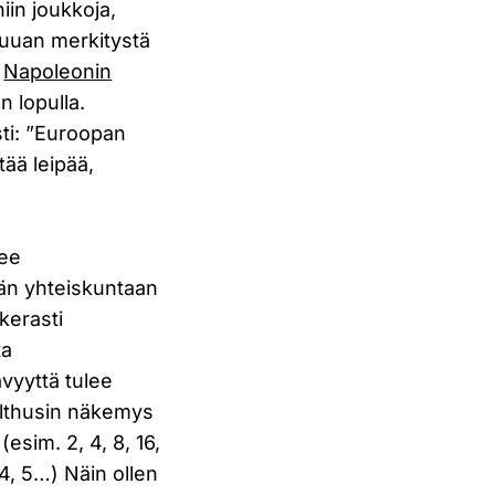
niin joukkoja,
Ruuan merkitystä
,
Napoleonin
n lopulla.
ti: ”Euroopan
tää leipää,
lee
ään yhteiskuntaan
kerasti
ta
vyyttä tulee
althusin näkemys
esim. 2, 4, 8, 16,
 4, 5…) Näin ollen