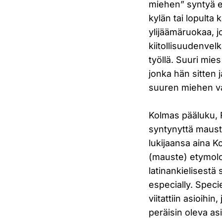
miehen” syntyä el
kylän tai lopulta
ylijäämäruokaa, jo
kiitollisuudenvelk
työllä. Suuri mie
jonka hän sitten j
suuren miehen va
Kolmas pääluku, R
syntynyttä maust
lukijaansa aina 
(mauste) etymolog
latinankielisestä
especially. Speci
viitattiin asioihi
peräisin oleva as