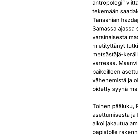
antropologi” viit
tekemään saadak
Tansanian hazdap
Samassa ajassa su
varsinaisesta ma
mietityttänyt tutk
metsästäjä-keräil
varressa. Maanvi
paikoilleen asett
vähenemistä ja o
pidetty syynä maa
Toinen pääluku, R
asettumisesta ja
alkoi jakautua amm
papistolle rakenn