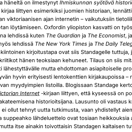
a häneltä on ilmestynyt
Ihmiskunnan syötävä histori
si kirjaa liittyen esimerkiksi juomien historiaan, lennätt
viktoriaanisen ajan internetin – vaikutuksiin tietolii
an löytämiseen. Oxfordin yliopiston kasvatti on työs
jana lehdissä kuten
The Guardian
ja
The Economist
, 
 myös lehdissä
The New York Times
ja
The Daily Tele
iintoinen kirjoitustapa ovat siis Standagelle tuttuja, j
kriitikot hänen teoksiaan kehuneet. Tilaus on siis mi
 lähestyttävälle mutta ehdottoman asiapitoiselle pro
yyvän hyvin erityisesti lentokenttien kirjakaupoissa – 
 olevan myydyimpien listoilla. Blogissaan Standage ke
ctorian Internet
-kirjaan liittyen, että kyseessä on po
akateemisena historioitsijana. Lausunto oli vastaus kri
 ei ollut tehnyt uutta tutkimusta, vaan yhdistellyt ai
 ja suppeahko lähdeluettelo ovat tosiaan heikkouksi
mutta itse ainakin toivottaisin Standagen kaltaisen tu