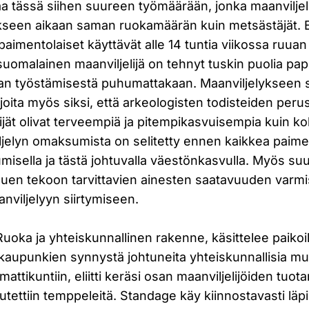
taa tässä siihen suureen työmäärään, jonka maanviljeli
seen aikaan saman ruokamäärän kuin metsästäjät. E
aimentolaiset käyttävät alle 14 tuntia viikossa ruua
omalainen maanviljelijä on tehnyt tuskin puolia pape
an työstämisestä puhumattakaan. Maanviljelykseen s
ijoita myös siksi, että arkeologisten todisteiden peru
ijät olivat terveempiä ja pitempikasvuisempia kuin k
ljelyn omaksumista on selitetty ennen kaikkea paim
umisella ja tästä johtuvalla väestönkasvulla. Myös suur
luen tekoon tarvittavien ainesten saatavuuden varmi
nviljelyyn siirtymiseen.
uoka ja yhteiskunnallinen rakenne, käsittelee paikoi
 kaupunkien synnystä johtuneita yhteiskunnallisia mu
attikuntiin, eliitti keräsi osan maanviljelijöiden tuot
utettiin temppeleitä. Standage käy kiinnostavasti läp