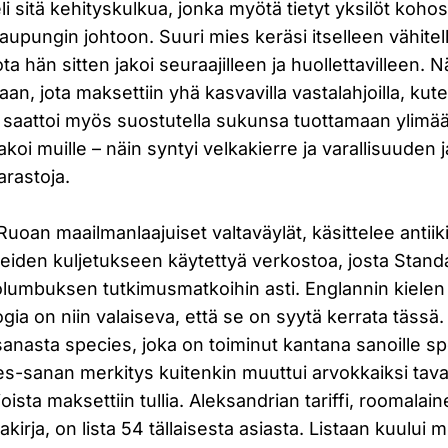
i sitä kehityskulkua, jonka myötä tietyt yksilöt koho
 kaupungin johtoon. Suuri mies keräsi itselleen vähitel
ta hän sitten jakoi seuraajilleen ja huollettavilleen. 
aan, jota maksettiin yhä kasvavilla vastalahjoilla, kute
s saattoi myös suostutella sukunsa tuottamaan ylimää
akoi muille – näin syntyi velkakierre ja varallisuuden j
rastoja.
uoan maailmanlaajuiset valtaväylät, käsittelee antiiki
eiden kuljetukseen käytettyä verkostoa, josta Stand
Kolumbuksen tutkimusmatkoihin asti. Englannin kiele
ia on niin valaiseva, että se on syytä kerrata tässä.
 sanasta species, joka on toiminut kantana sanoille spe
es-sanan merkitys kuitenkin muuttui arvokkaiksi tavar
n, joista maksettiin tullia. Aleksandrian tariffi, roomala
iakirja, on lista 54 tällaisesta asiasta. Listaan kuulu