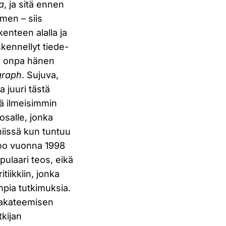
a
, ja sitä ennen
imen – siis
kenteen alalla ja
kennellyt tiede-
ja onpa hänen
graph
. Sujuva,
a juuri tästä
tä ilmeisimmin
osalle, jonka
niissä kun tuntuu
rtoo vuonna 1998
pulaari teos, eikä
tiikkiin, jonka
empia tutkimuksia.
a akateemisen
tkijan