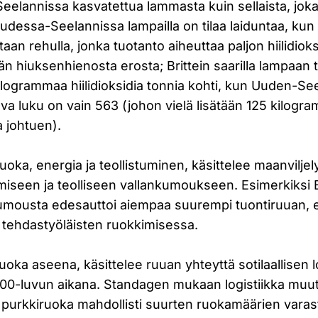
elannissa kasvatettua lammasta kuin sellaista, jok
 Uudessa-Seelannissa lampailla on tilaa laiduntaa, kun 
kitaan rehulla, jonka tuotanto aiheuttaa paljon hiilidio
än hiuksenhienosta erosta; Brittein saarilla lampaan
ilogrammaa hiilidioksidia tonnia kohti, kun Uuden-Se
a luku on vain 563 (johon vielä lisätään 125 kilogr
a johtuen).
uoka, energia ja teollistuminen, käsittelee maanviljel
umiseen ja teolliseen vallankumoukseen. Esimerkiksi 
kumousta edesauttoi aiempaa suurempi tuontiruuan, e
ö tehdastyöläisten ruokkimisessa.
uoka aseena, käsittelee ruuan yhteyttä sotilaallisen l
0-luvun aikana. Standagen mukaan logistiikka muut
 purkkiruoka mahdollisti suurten ruokamäärien vara