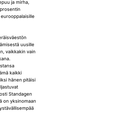
epuu ja mirha,
5 prosentin
 eurooppalaisille
peräisväestön
ämisestä uusille
n, vaikkakin vain
kana.
ustansa
tämä kaikki
iksi hänen pitäisi
ljastuvat
nosti Standagen
llä on yksinomaan
öystävällisempää