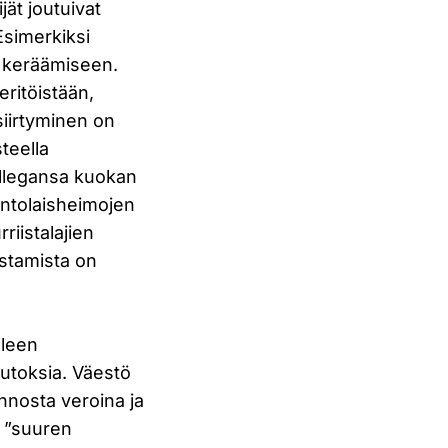
jät joutuivat
simerkiksi
n keräämiseen.
ritöistään,
iirtyminen on
steella
ollegansa kuokan
entolaisheimojen
riistalajien
stamista on
lleen
utoksia. Väestö
annosta veroina ja
i ”suuren