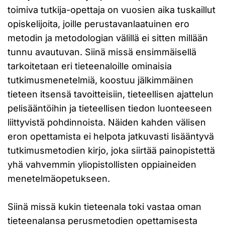
toimiva tutkija-opettaja on vuosien aika tuskaillut
opiskelijoita, joille perustavanlaatuinen ero
metodin ja metodologian välillä ei sitten millään
tunnu avautuvan. Siinä missä ensimmäisellä
tarkoitetaan eri tieteenaloille ominaisia
tutkimusmenetelmiä, koostuu jälkimmäinen
tieteen itsensä tavoitteisiin, tieteellisen ajattelun
pelisääntöihin ja tieteellisen tiedon luonteeseen
liittyvistä pohdinnoista. Näiden kahden välisen
eron opettamista ei helpota jatkuvasti lisääntyvä
tutkimusmetodien kirjo, joka siirtää painopistettä
yhä vahvemmin yliopistollisten oppiaineiden
menetelmäopetukseen.
Siinä missä kukin tieteenala toki vastaa oman
tieteenalansa perusmetodien opettamisesta