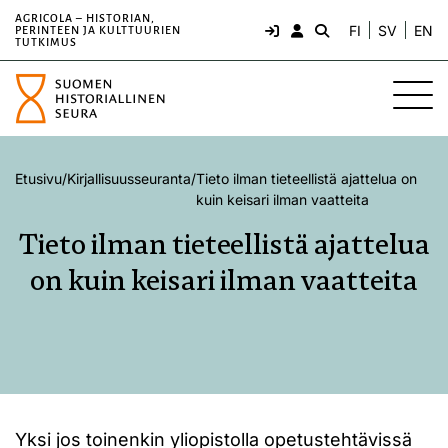
AGRICOLA – HISTORIAN,
FI
SV
EN
PERINTEEN JA KULTTUURIEN
TUTKIMUS
Etusivu
/
Kirjallisuusseuranta
/
Tieto ilman tieteellistä ajattelua on
kuin keisari ilman vaatteita
Tieto ilman tieteellistä ajattelua
on kuin keisari ilman vaatteita
Yksi jos toinenkin yliopistolla opetustehtävissä