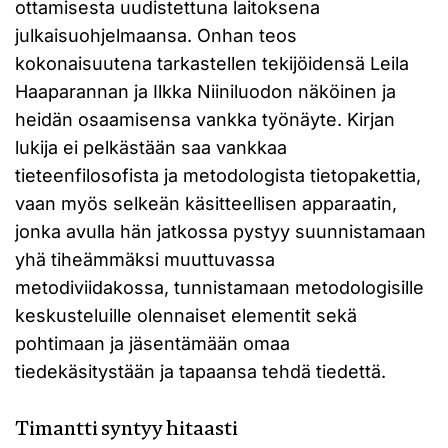
ottamisesta uudistettuna laitoksena
julkaisuohjelmaansa. Onhan teos
kokonaisuutena tarkastellen tekijöidensä Leila
Haaparannan ja Ilkka Niiniluodon näköinen ja
heidän osaamisensa vankka työnäyte. Kirjan
lukija ei pelkästään saa vankkaa
tieteenfilosofista ja metodologista tietopakettia,
vaan myös selkeän käsitteellisen apparaatin,
jonka avulla hän jatkossa pystyy suunnistamaan
yhä tiheämmäksi muuttuvassa
metodiviidakossa, tunnistamaan metodologisille
keskusteluille olennaiset elementit sekä
pohtimaan ja jäsentämään omaa
tiedekäsitystään ja tapaansa tehdä tiedettä.
Timantti syntyy hitaasti