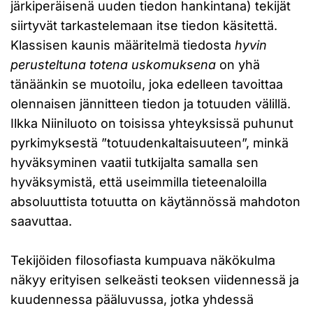
järkiperäisenä uuden tiedon hankintana) tekijät
siirtyvät tarkastelemaan itse tiedon käsitettä.
Klassisen kaunis määritelmä tiedosta
hyvin
perusteltuna totena uskomuksena
on yhä
tänäänkin se muotoilu, joka edelleen tavoittaa
olennaisen jännitteen tiedon ja totuuden välillä.
Ilkka Niiniluoto on toisissa yhteyksissä puhunut
pyrkimyksestä ”totuudenkaltaisuuteen”, minkä
hyväksyminen vaatii tutkijalta samalla sen
hyväksymistä, että useimmilla tieteenaloilla
absoluuttista totuutta on käytännössä mahdoton
saavuttaa.
Tekijöiden filosofiasta kumpuava näkökulma
näkyy erityisen selkeästi teoksen viidennessä ja
kuudennessa pääluvussa, jotka yhdessä