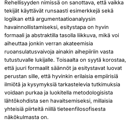
Rehellisyyden nimissä on sanottava, että vaikka
tekijät käyttävät runsaasti esimerkkejä sekä
logiikan että argumentaatioanalyysin
havainnollistamiseksi, esitystapa on hyvin
formaali ja abstraktilla tasolla liikkuva, mikä voi
aiheuttaa jonkin verran akateemisia
ruoansulatusvaivoja ainakin aihepiiriin vasta
tutustuvalle lukijalle. Toisaalta on syytä korostaa,
että juuri formaalit säännöt ja esitystavat luovat
perustan sille, että hyvinkin erilaisia empiirisiä
ilmiötä ja kysymyksiä tarkastelevia tutkimuksia
voidaan purkaa ja luokitella metodologisista
lähtökohdista sen havaitsemiseksi, millaisia
yhteisiä piirteitä niillä tieteenfilosofisesta
näkökulmasta on.