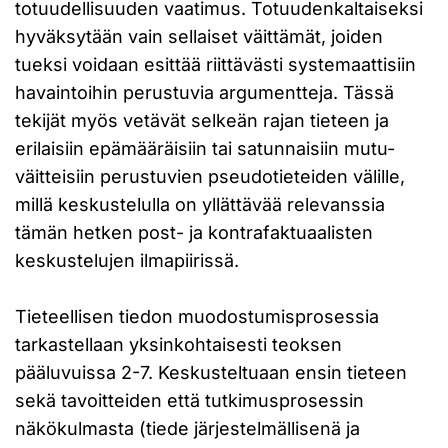
totuudellisuuden vaatimus. Totuudenkaltaiseksi
hyväksytään vain sellaiset väittämät, joiden
tueksi voidaan esittää riittävästi systemaattisiin
havaintoihin perustuvia argumentteja. Tässä
tekijät myös vetävät selkeän rajan tieteen ja
erilaisiin epämääräisiin tai satunnaisiin mutu-
väitteisiin perustuvien pseudotieteiden välille,
millä keskustelulla on yllättävää relevanssia
tämän hetken post- ja kontrafaktuaalisten
keskustelujen ilmapiirissä.
Tieteellisen tiedon muodostumisprosessia
tarkastellaan yksinkohtaisesti teoksen
pääluvuissa 2-7. Keskusteltuaan ensin tieteen
sekä tavoitteiden että tutkimusprosessin
näkökulmasta (tiede järjestelmällisenä ja