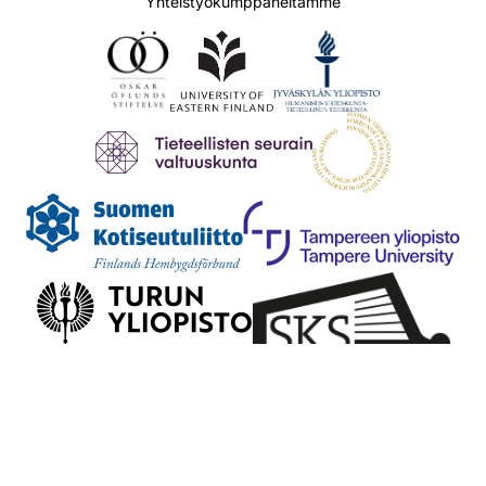
Yhteistyökumppaneitamme