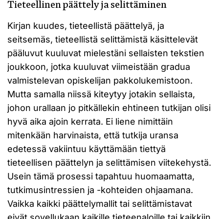
Tieteellinen päättely ja selittäminen
Kirjan kuudes, tieteellistä päättelyä, ja
seitsemäs, tieteellistä selittämistä käsittelevät
pääluvut kuuluvat mielestäni sellaisten tekstien
joukkoon, jotka kuuluvat viimeistään gradua
valmistelevan opiskelijan pakkolukemistoon.
Mutta samalla niissä kiteytyy jotakin sellaista,
johon urallaan jo pitkällekin ehtineen tutkijan olisi
hyvä aika ajoin kerrata. Ei liene nimittäin
mitenkään harvinaista, että tutkija uransa
edetessä vakiintuu käyttämään tiettyä
tieteellisen päättelyn ja selittämisen viitekehystä.
Usein tämä prosessi tapahtuu huomaamatta,
tutkimusintressien ja -kohteiden ohjaamana.
Vaikka kaikki päättelymallit tai selittämistavat
eivät sovellukaan kaikille tieteenaloille tai kaikkiin