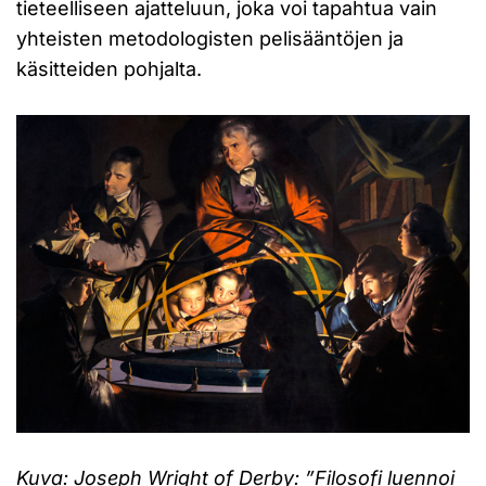
tieteelliseen ajatteluun, joka voi tapahtua vain
yhteisten metodologisten pelisääntöjen ja
käsitteiden pohjalta.
Kuva: Joseph Wright of Derby: ”Filosofi luennoi