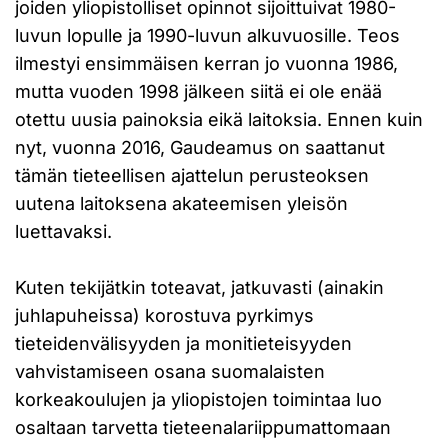
joiden yliopistolliset opinnot sijoittuivat 1980-
luvun lopulle ja 1990-luvun alkuvuosille. Teos
ilmestyi ensimmäisen kerran jo vuonna 1986,
mutta vuoden 1998 jälkeen siitä ei ole enää
otettu uusia painoksia eikä laitoksia. Ennen kuin
nyt, vuonna 2016, Gaudeamus on saattanut
tämän tieteellisen ajattelun perusteoksen
uutena laitoksena akateemisen yleisön
luettavaksi.
Kuten tekijätkin toteavat, jatkuvasti (ainakin
juhlapuheissa) korostuva pyrkimys
tieteidenvälisyyden ja monitieteisyyden
vahvistamiseen osana suomalaisten
korkeakoulujen ja yliopistojen toimintaa luo
osaltaan tarvetta tieteenalariippumattomaan