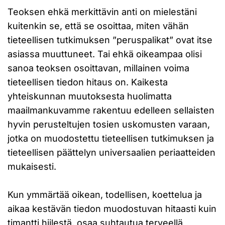
Teoksen ehkä merkittävin anti on mielestäni
kuitenkin se, että se osoittaa, miten vähän
tieteellisen tutkimuksen ”peruspalikat” ovat itse
asiassa muuttuneet. Tai ehkä oikeampaa olisi
sanoa teoksen osoittavan, millainen voima
tieteellisen tiedon hitaus on. Kaikesta
yhteiskunnan muutoksesta huolimatta
maailmankuvamme rakentuu edelleen sellaisten
hyvin perusteltujen tosien uskomusten varaan,
jotka on muodostettu tieteellisen tutkimuksen ja
tieteellisen päättelyn universaalien periaatteiden
mukaisesti.
Kun ymmärtää oikean, todellisen, koettelua ja
aikaa kestävän tiedon muodostuvan hitaasti kuin
timantti hiilestä, osaa suhtautua terveellä