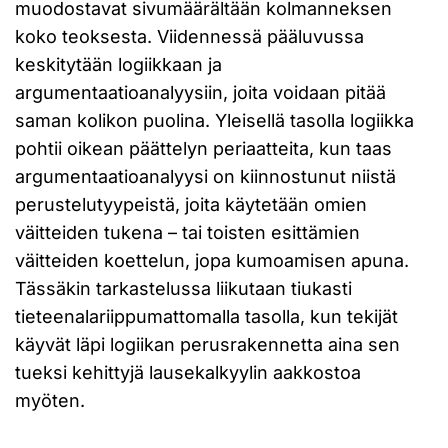
muodostavat sivumäärältään kolmanneksen
koko teoksesta. Viidennessä pääluvussa
keskitytään logiikkaan ja
argumentaatioanalyysiin, joita voidaan pitää
saman kolikon puolina. Yleisellä tasolla logiikka
pohtii oikean päättelyn periaatteita, kun taas
argumentaatioanalyysi on kiinnostunut niistä
perustelutyypeistä, joita käytetään omien
väitteiden tukena – tai toisten esittämien
väitteiden koettelun, jopa kumoamisen apuna.
Tässäkin tarkastelussa liikutaan tiukasti
tieteenalariippumattomalla tasolla, kun tekijät
käyvät läpi logiikan perusrakennetta aina sen
tueksi kehittyjä lausekalkyylin aakkostoa
myöten.