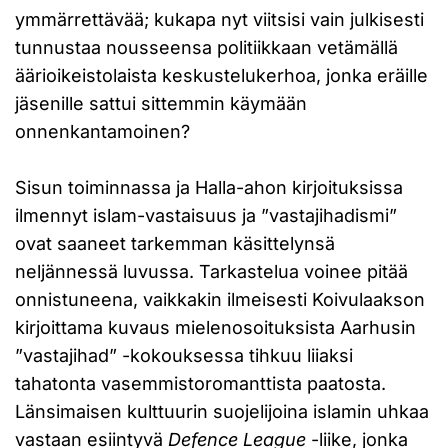
ymmärrettävää; kukapa nyt viitsisi vain julkisesti
tunnustaa nousseensa politiikkaan vetämällä
äärioikeistolaista keskustelukerhoa, jonka eräille
jäsenille sattui sittemmin käymään
onnenkantamoinen?
Sisun toiminnassa ja Halla-ahon kirjoituksissa
ilmennyt islam-vastaisuus ja ”vastajihadismi”
ovat saaneet tarkemman käsittelynsä
neljännessä luvussa. Tarkastelua voinee pitää
onnistuneena, vaikkakin ilmeisesti Koivulaakson
kirjoittama kuvaus mielenosoituksista Aarhusin
”vastajihad” -kokouksessa tihkuu liiaksi
tahatonta vasemmistoromanttista paatosta.
Länsimaisen kulttuurin suojelijoina islamin uhkaa
vastaan esiintyvä
Defence League
-liike, jonka