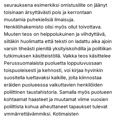
seurauksena esimerkiksi omistusliite on jäänyt
toisinaan ärsyttävästi pois ja kerrontaan
muutamia puhekielisiä ilmaisuja.
Henkilöhakemisto olisi myös ollut toivottava.
Muuten teos on helppolukuinen ja viihdyttävä,
siitäkin huolimatta että teksti on ladattu aika ajoin
varsin tiheästi pienillä yksityiskohdilla ja politiikan
tutkimuksen käsitteistöllä. Vaikka teos käsittelee
Perussuomalaista puoluetta loppuluvussaan
toispuoleisesti ja kehnosti, voi kirjaa hyvinkin
suositella luettavaksi kaikille, joita kiinnostaa
eräiden puolueessa vaikuttavien henkilöiden
poliittinen taustahistoria. Samalla myös puolueen
kohtaamat haasteet ja muutamat viime vuosien
poliittista kohua aiheuttaneet tapaukset tulevat
ymmärrettävämmiksi. Kotimaisten