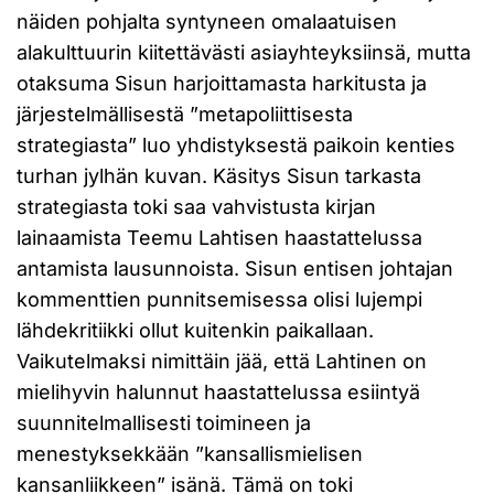
näiden pohjalta syntyneen omalaatuisen
alakulttuurin kiitettävästi asiayhteyksiinsä, mutta
otaksuma Sisun harjoittamasta harkitusta ja
järjestelmällisestä ”metapoliittisesta
strategiasta” luo yhdistyksestä paikoin kenties
turhan jylhän kuvan. Käsitys Sisun tarkasta
strategiasta toki saa vahvistusta kirjan
lainaamista Teemu Lahtisen haastattelussa
antamista lausunnoista. Sisun entisen johtajan
kommenttien punnitsemisessa olisi lujempi
lähdekritiikki ollut kuitenkin paikallaan.
Vaikutelmaksi nimittäin jää, että Lahtinen on
mielihyvin halunnut haastattelussa esiintyä
suunnitelmallisesti toimineen ja
menestyksekkään ”kansallismielisen
kansanliikkeen” isänä. Tämä on toki