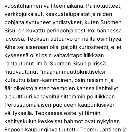
vuosituhannen vaihteen aikana. Painotuotteet,
verkkojulkaisut, keskustelupalstat ja niiden
pohjalta syntyneet yhdistykset, kuten Suomen
Sisu, on kuvattu perinpohjaisesti kolmannessa
luvussa. Teoksen tietoarvo on näiltä osin hyvä.
Aihe sellaisenaan olisi paljolti kuriositeetti, ellei
kyseessä olisi osin valtavirtapolitiikkaan
rantautunut ilmiö. Suomen Sisun piirissä
muovautunut ”maahanmuuttokriittiseksi”
kutsuttu islam-kammoinen, osin rasismin ja
äärioikeistolaisten teemojen kanssa liehitellyt
alakulttuuri kanavoitui sittemmin politiikkaan
Perussuomalaisen puolueen kaupunkisiiven
välityksellä. Teoksessa esitellyt tämän
kehityskulun keskeiset hahmot ovat nykyinen
Espoon kaupunginvaltuutettu Teemu Lahtinen ja