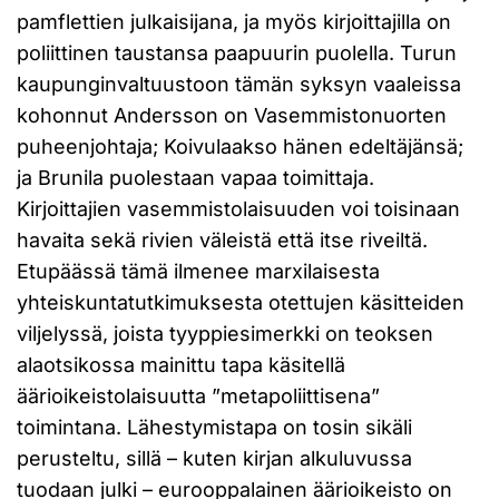
pamflettien julkaisijana, ja myös kirjoittajilla on
poliittinen taustansa paapuurin puolella. Turun
kaupunginvaltuustoon tämän syksyn vaaleissa
kohonnut Andersson on Vasemmistonuorten
puheenjohtaja; Koivulaakso hänen edeltäjänsä;
ja Brunila puolestaan vapaa toimittaja.
Kirjoittajien vasemmistolaisuuden voi toisinaan
havaita sekä rivien väleistä että itse riveiltä.
Etupäässä tämä ilmenee marxilaisesta
yhteiskuntatutkimuksesta otettujen käsitteiden
viljelyssä, joista tyyppiesimerkki on teoksen
alaotsikossa mainittu tapa käsitellä
äärioikeistolaisuutta ”metapoliittisena”
toimintana. Lähestymistapa on tosin sikäli
perusteltu, sillä – kuten kirjan alkuluvussa
tuodaan julki – eurooppalainen äärioikeisto on