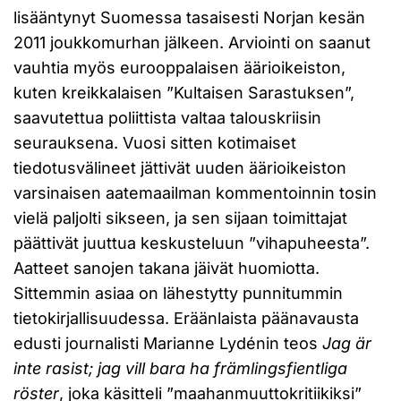
lisääntynyt Suomessa tasaisesti Norjan kesän
2011 joukkomurhan jälkeen. Arviointi on saanut
vauhtia myös eurooppalaisen äärioikeiston,
kuten kreikkalaisen ”Kultaisen Sarastuksen”,
saavutettua poliittista valtaa talouskriisin
seurauksena. Vuosi sitten kotimaiset
tiedotusvälineet jättivät uuden äärioikeiston
varsinaisen aatemaailman kommentoinnin tosin
vielä paljolti sikseen, ja sen sijaan toimittajat
päättivät juuttua keskusteluun ”vihapuheesta”.
Aatteet sanojen takana jäivät huomiotta.
Sittemmin asiaa on lähestytty punnitummin
tietokirjallisuudessa. Eräänlaista päänavausta
edusti journalisti Marianne Lydénin teos
Jag är
inte rasist; jag vill bara ha främlingsfientliga
röster
, joka käsitteli ”maahanmuuttokritiikiksi”