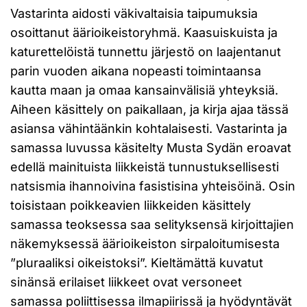
Vastarinta aidosti väkivaltaisia taipumuksia
osoittanut äärioikeistoryhmä. Kaasuiskuista ja
katurettelöistä tunnettu järjestö on laajentanut
parin vuoden aikana nopeasti toimintaansa
kautta maan ja omaa kansainvälisiä yhteyksiä.
Aiheen käsittely on paikallaan, ja kirja ajaa tässä
asiansa vähintäänkin kohtalaisesti. Vastarinta ja
samassa luvussa käsitelty Musta Sydän eroavat
edellä mainituista liikkeistä tunnustuksellisesti
natsismia ihannoivina fasistisina yhteisöinä. Osin
toisistaan poikkeavien liikkeiden käsittely
samassa teoksessa saa selityksensä kirjoittajien
näkemyksessä äärioikeiston sirpaloitumisesta
”pluraaliksi oikeistoksi”. Kieltämättä kuvatut
sinänsä erilaiset liikkeet ovat versoneet
samassa poliittisessa ilmapiirissä ja hyödyntävät