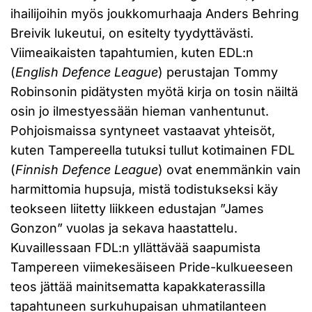
ihailijoihin myös joukkomurhaaja Anders Behring
Breivik lukeutui, on esitelty tyydyttävästi.
Viimeaikaisten tapahtumien, kuten EDL:n
(
English Defence League
) perustajan Tommy
Robinsonin pidätysten myötä kirja on tosin näiltä
osin jo ilmestyessään hieman vanhentunut.
Pohjoismaissa syntyneet vastaavat yhteisöt,
kuten Tampereella tutuksi tullut kotimainen FDL
(
Finnish Defence League
) ovat enemmänkin vain
harmittomia hupsuja, mistä todistukseksi käy
teokseen liitetty liikkeen edustajan ”James
Gonzon” vuolas ja sekava haastattelu.
Kuvaillessaan FDL:n yllättävää saapumista
Tampereen viimekesäiseen Pride-kulkueeseen
teos jättää mainitsematta kapakkaterassilla
tapahtuneen surkuhupaisan uhmatilanteen