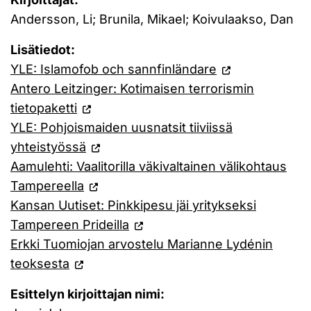
Andersson, Li; Brunila, Mikael; Koivulaakso, Dan
Lisätiedot:
YLE: Islamofob och sannfinländare
Antero Leitzinger: Kotimaisen terrorismin
tietopaketti
YLE: Pohjoismaiden uusnatsit tiiviissä
yhteistyössä
Aamulehti: Vaalitorilla väkivaltainen välikohtaus
Tampereella
Kansan Uutiset: Pinkkipesu jäi yritykseksi
Tampereen Prideilla
Erkki Tuomiojan arvostelu Marianne Lydénin
teoksesta
Esittelyn kirjoittajan nimi: