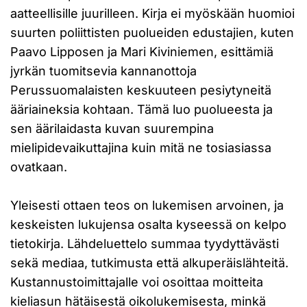
aatteellisille juurilleen. Kirja ei myöskään huomioi
suurten poliittisten puolueiden edustajien, kuten
Paavo Lipposen ja Mari Kiviniemen, esittämiä
jyrkän tuomitsevia kannanottoja
Perussuomalaisten keskuuteen pesiytyneitä
ääriaineksia kohtaan. Tämä luo puolueesta ja
sen äärilaidasta kuvan suurempina
mielipidevaikuttajina kuin mitä ne tosiasiassa
ovatkaan.
Yleisesti ottaen teos on lukemisen arvoinen, ja
keskeisten lukujensa osalta kyseessä on kelpo
tietokirja. Lähdeluettelo summaa tyydyttävästi
sekä mediaa, tutkimusta että alkuperäislähteitä.
Kustannustoimittajalle voi osoittaa moitteita
kieliasun hätäisestä oikolukemisesta, minkä