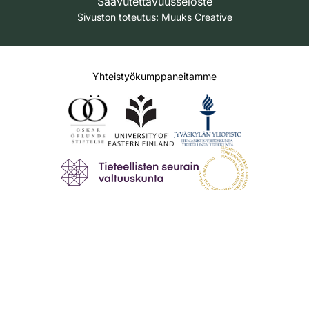
Saavutettavuusseloste
Sivuston toteutus:
Muuks Creative
Yhteistyökumppaneitamme