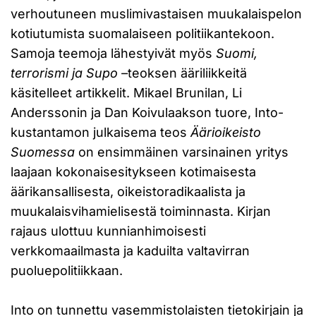
verhoutuneen muslimivastaisen muukalaispelon
kotiutumista suomalaiseen politiikantekoon.
Samoja teemoja lähestyivät myös
Suomi,
terrorismi ja Supo –
teoksen ääriliikkeitä
käsitelleet artikkelit. Mikael Brunilan, Li
Anderssonin ja Dan Koivulaakson tuore, Into-
kustantamon julkaisema teos
Äärioikeisto
Suomessa
on ensimmäinen varsinainen yritys
laajaan kokonaisesitykseen kotimaisesta
äärikansallisesta, oikeistoradikaalista ja
muukalaisvihamielisestä toiminnasta. Kirjan
rajaus ulottuu kunnianhimoisesti
verkkomaailmasta ja kaduilta valtavirran
puoluepolitiikkaan.
Into on tunnettu vasemmistolaisten tietokirjain ja