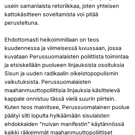
usein samanlaista retoriikkaa, joten yhteisen
kattokäsitteen soveltamista voi pitää
perusteltuna.
Ehdottomasti heikoimmillaan on teos
kuudennessa ja viimeisessä luvussaan, jossa
kuvataan Perussuomalaisten poliittista toimintaa
ja etsiskellään puolueen linjauksista osoituksia
Sisun ja uuden radikaalin oikeistopopulismin
vaikutuksista. Perussuomalaisten
maahanmuuttopoliittisia linjauksia käsittelevä
kappale onnistuu tässä vielä suurin piirtein.
Kuten teos mainitsee, Perussuomalainen puolue
päätyi silti lopulta hylkäämään sisulaisten
ehdokkaiden ”nuivan manifestin” käytännössä
kaikki räikeimmät maahanmuuttopoliittiset