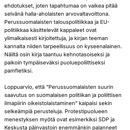
ehdotukset, joten tapahtumaa on vaikea pitää
selvänä halla-aholaisten arvovaltavoittona.
Perussuomalaisten talouspolitiikkaa ja EU-
politiikkaa käsittelevät kappaleet ovat
ylimalkaisesti kirjoitettuja, ja kirjan teeman
kannalta niiden tarpeellisuus on kyseenalainen.
Näiltä osin kirja taantuu kehnotasoiseksi ja
paikoin tympäiseväksi puoluepoliittiseksi
pamfletiksi.
Loppuarvio, että ”Perussuomalaisten suurin
saavutus on suomalaisen politiikan ja poliittisen
ilmapiirin oikeistolaistaminen” kaipaisi sekin
selkeämpiä perusteluja. Protestipuolueen
menestyksen myötä ovat esimerkiksi SDP ja
Keskusta päinvastoin enemmänkin palanneet