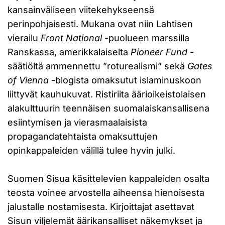
kansainväliseen viitekehykseensä
perinpohjaisesti. Mukana ovat niin Lahtisen
vierailu
Front National
-puolueen marssilla
Ranskassa, amerikkalaiselta
Pioneer Fund
-
säätiöltä ammennettu ”roturealismi” sekä
Gates
of Vienna
-blogista omaksutut islaminuskoon
liittyvät kauhukuvat. Ristiriita äärioikeistolaisen
alakulttuurin teennäisen suomalaiskansallisena
esiintymisen ja vierasmaalaisista
propagandatehtaista omaksuttujen
opinkappaleiden välillä tulee hyvin julki.
Suomen Sisua käsittelevien kappaleiden osalta
teosta voinee arvostella aiheensa hienoisesta
jalustalle nostamisesta. Kirjoittajat asettavat
Sisun viljelemät äärikansalliset näkemykset ja