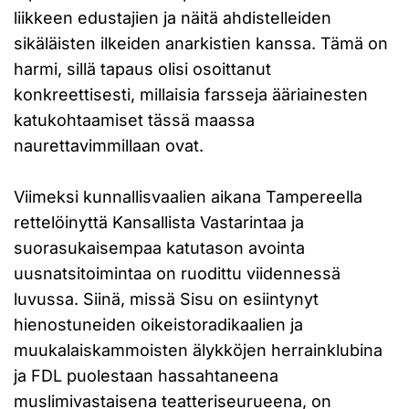
liikkeen edustajien ja näitä ahdistelleiden
sikäläisten ilkeiden anarkistien kanssa. Tämä on
harmi, sillä tapaus olisi osoittanut
konkreettisesti, millaisia farsseja ääriainesten
katukohtaamiset tässä maassa
naurettavimmillaan ovat.
Viimeksi kunnallisvaalien aikana Tampereella
rettelöinyttä Kansallista Vastarintaa ja
suorasukaisempaa katutason avointa
uusnatsitoimintaa on ruodittu viidennessä
luvussa. Siinä, missä Sisu on esiintynyt
hienostuneiden oikeistoradikaalien ja
muukalaiskammoisten älykköjen herrainklubina
ja FDL puolestaan hassahtaneena
muslimivastaisena teatteriseurueena, on