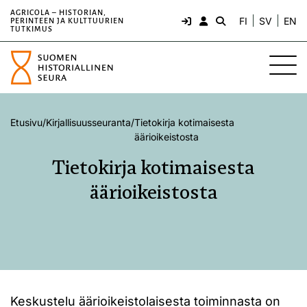
AGRICOLA – HISTORIAN,
FI
SV
EN
PERINTEEN JA KULTTUURIEN
TUTKIMUS
Etusivu
/
Kirjallisuusseuranta
/
Tietokirja kotimaisesta
äärioikeistosta
Tietokirja kotimaisesta
äärioikeistosta
Keskustelu äärioikeistolaisesta toiminnasta on