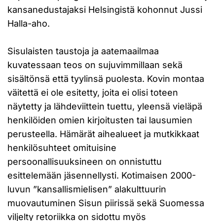
kansanedustajaksi Helsingistä kohonnut Jussi
Halla-aho.
Sisulaisten taustoja ja aatemaailmaa
kuvatessaan teos on sujuvimmillaan sekä
sisältönsä että tyylinsä puolesta. Kovin montaa
väitettä ei ole esitetty, joita ei olisi toteen
näytetty ja lähdeviittein tuettu, yleensä vieläpä
henkilöiden omien kirjoitusten tai lausumien
perusteella. Hämärät aihealueet ja mutkikkaat
henkilösuhteet omituisine
persoonallisuuksineen on onnistuttu
esittelemään jäsennellysti. Kotimaisen 2000-
luvun ”kansallismielisen” alakulttuurin
muovautuminen Sisun piirissä sekä Suomessa
viljelty retoriikka on sidottu myös