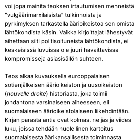
voi jopa mainita teoksen irtautumisen menneistä
”vulgäärimarxilaisista” tulkinnoista ja
pyrkimyksen tarkastella äärioikeistoa sen omista
lähtökohdista käsin. Vaikka kirjoittajat lähestyvät
aihettaan silti politisoituneista lähtökohdista, ei
keskeisissä luvuissa ole juuri havaittavissa
kompromisseja asiasisällön suhteen.
Teos alkaa kuvauksella eurooppalaisen
sotienjälkeisen äärioikeiston ja uusoikeiston
(
nouvelle droite
) historiasta, joka toimii
johdantona varsinaiseen aiheeseen, eli
suomalaiseen äärioikeistolaiseen liikehdintään.
Kirjan parasta antia ovat kolmas, neljäs ja viides
luku, joissa tehdään huolellinen kartoitus
suomalaisesta äärikansallisesta toiminnasta