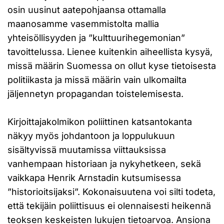
osin uusinut aatepohjaansa ottamalla
maanosamme vasemmistolta mallia
yhteisöllisyyden ja ”kulttuurihegemonian”
tavoittelussa. Lienee kuitenkin aiheellista kysyä,
missä määrin Suomessa on ollut kyse tietoisesta
politiikasta ja missä määrin vain ulkomailta
jäljennetyn propagandan toistelemisesta.
Kirjoittajakolmikon poliittinen katsantokanta
näkyy myös johdantoon ja loppulukuun
sisältyvissä muutamissa viittauksissa
vanhempaan historiaan ja nykyhetkeen, sekä
vaikkapa Henrik Arnstadin kutsumisessa
”historioitsijaksi”. Kokonaisuutena voi silti todeta,
että tekijäin poliittisuus ei olennaisesti heikennä
teoksen keskeisten lukujen tietoarvoa. Ansiona