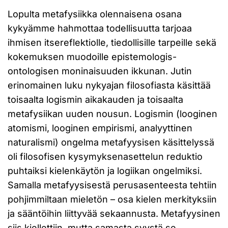
Lopulta metafysiikka olennaisena osana
kykyämme hahmottaa todellisuutta tarjoaa
ihmisen itsereflektiolle, tiedollisille tarpeille sekä
kokemuksen muodoille epistemologis-
ontologisen moninaisuuden ikkunan. Jutin
erinomainen luku nykyajan filosofiasta käsittää
toisaalta logismin aikakauden ja toisaalta
metafysiikan uuden nousun. Logismin (looginen
atomismi, looginen empirismi, analyyttinen
naturalismi) ongelma metafyysisen käsittelyssä
oli filosofisen kysymyksenasettelun reduktio
puhtaiksi kielenkäytön ja logiikan ongelmiksi.
Samalla metafyysisestä perusasenteesta tehtiin
pohjimmiltaan mieletön – osa kielen merkityksiin
ja sääntöihin liittyvää sekaannusta. Metafyysinen
siis kiellettiin, mutta samasta syystä se