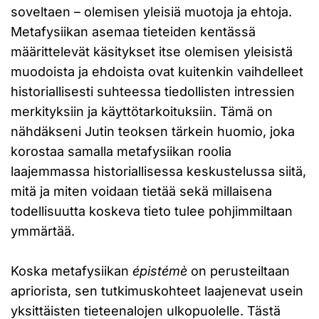
soveltaen – olemisen yleisiä muotoja ja ehtoja.
Metafysiikan asemaa tieteiden kentässä
määrittelevät käsitykset itse olemisen yleisistä
muodoista ja ehdoista ovat kuitenkin vaihdelleet
historiallisesti suhteessa tiedollisten intressien
merkityksiin ja käyttötarkoituksiin. Tämä on
nähdäkseni Jutin teoksen tärkein huomio, joka
korostaa samalla metafysiikan roolia
laajemmassa historiallisessa keskustelussa siitä,
mitä ja miten voidaan tietää sekä millaisena
todellisuutta koskeva tieto tulee pohjimmiltaan
ymmärtää.
Koska metafysiikan
épistémè
on perusteiltaan
apriorista, sen tutkimuskohteet laajenevat usein
yksittäisten tieteenalojen ulkopuolelle. Tästä