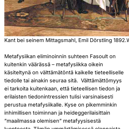
Kant bei seinem Mittagsmahl, Emil Dörstling 189
Metafysiikan eliminoinnin suhteen Fasoult on
kuitenkin väärässä – metafysiikka oikein
käsiteltynä on välttämätöntä kaikelle tieteelliselle
tiedolle tai ainakin seuraa sitä. Välttämättömyys
ei tarkoita kuitenkaan, että tieteellisen tiedon ja
erilaisten tiedonintressien tulisi varsinaisesti
perustua metafysiikalle. Kyse on pikemminkin
inhimillisen toiminnan ja heideggerilaisittain
”maailmassa olemisen” metafyysisestä
luonteesta. Tämän ymmärtämisessä olennaista