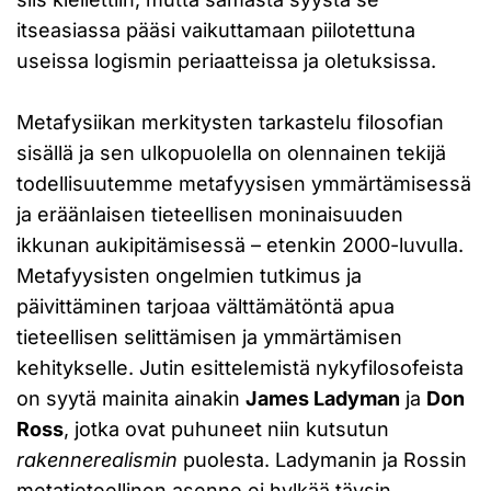
itseasiassa pääsi vaikuttamaan piilotettuna
useissa logismin periaatteissa ja oletuksissa.
Metafysiikan merkitysten tarkastelu filosofian
sisällä ja sen ulkopuolella on olennainen tekijä
todellisuutemme metafyysisen ymmärtämisessä
ja eräänlaisen tieteellisen moninaisuuden
ikkunan aukipitämisessä – etenkin 2000-luvulla.
Metafyysisten ongelmien tutkimus ja
päivittäminen tarjoaa välttämätöntä apua
tieteellisen selittämisen ja ymmärtämisen
kehitykselle. Jutin esittelemistä nykyfilosofeista
on syytä mainita ainakin
James Ladyman
ja
Don
Ross
, jotka ovat puhuneet niin kutsutun
rakennerealismin
puolesta. Ladymanin ja Rossin
metatieteellinen asenne ei hylkää täysin