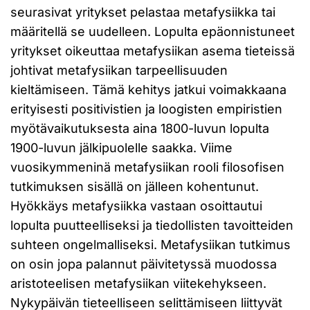
seurasivat yritykset pelastaa metafysiikka tai
määritellä se uudelleen. Lopulta epäonnistuneet
yritykset oikeuttaa metafysiikan asema tieteissä
johtivat metafysiikan tarpeellisuuden
kieltämiseen. Tämä kehitys jatkui voimakkaana
erityisesti positivistien ja loogisten empiristien
myötävaikutuksesta aina 1800-luvun lopulta
1900-luvun jälkipuolelle saakka. Viime
vuosikymmeninä metafysiikan rooli filosofisen
tutkimuksen sisällä on jälleen kohentunut.
Hyökkäys metafysiikka vastaan osoittautui
lopulta puutteelliseksi ja tiedollisten tavoitteiden
suhteen ongelmalliseksi. Metafysiikan tutkimus
on osin jopa palannut päivitetyssä muodossa
aristoteelisen metafysiikan viitekehykseen.
Nykypäivän tieteelliseen selittämiseen liittyvät