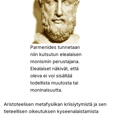
Parmenides tunnetaan
niin kutsutun elealaisen
monismin perustajana.
Elealaiset näkivät, että
oleva ei voi sisältää
todellista muutosta tai
moninaisuutta.
Aristoteelisen metafysiikan kriisiytymistä ja sen
tieteellisen oikeutuksen kyseenalaistamista