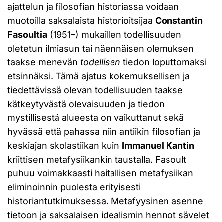
ajattelun ja filosofian historiassa voidaan
muotoilla saksalaista historioitsijaa
Constantin
Fasoultia
(1951–) mukaillen todellisuuden
oletetun ilmiasun tai näennäisen olemuksen
taakse menevän
todellisen
tiedon loputtomaksi
etsinnäksi. Tämä ajatus kokemuksellisen ja
tiedettävissä olevan todellisuuden taakse
kätkeytyvästä olevaisuuden ja tiedon
mystillisestä alueesta on vaikuttanut sekä
hyvässä että pahassa niin antiikin filosofian ja
keskiajan skolastiikan kuin
Immanuel Kantin
kriittisen metafysiikankin taustalla. Fasoult
puhuu voimakkaasti haitallisen metafysiikan
eliminoinnin puolesta erityisesti
historiantutkimuksessa. Metafyysinen asenne
tietoon ja saksalaisen idealismin hennot sävelet