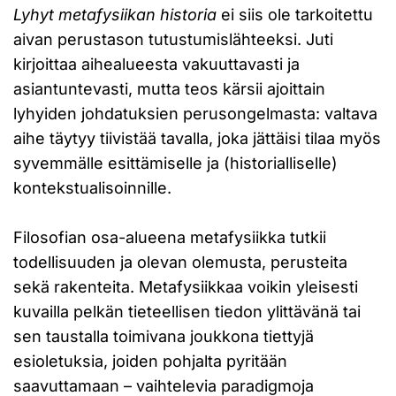
Lyhyt metafysiikan historia
ei siis ole tarkoitettu
aivan perustason tutustumislähteeksi. Juti
kirjoittaa aihealueesta vakuuttavasti ja
asiantuntevasti, mutta teos kärsii ajoittain
lyhyiden johdatuksien perusongelmasta: valtava
aihe täytyy tiivistää tavalla, joka jättäisi tilaa myös
syvemmälle esittämiselle ja (historialliselle)
kontekstualisoinnille.
Filosofian osa-alueena metafysiikka tutkii
todellisuuden ja olevan olemusta, perusteita
sekä rakenteita. Metafysiikkaa voikin yleisesti
kuvailla pelkän tieteellisen tiedon ylittävänä tai
sen taustalla toimivana joukkona tiettyjä
esioletuksia, joiden pohjalta pyritään
saavuttamaan – vaihtelevia paradigmoja