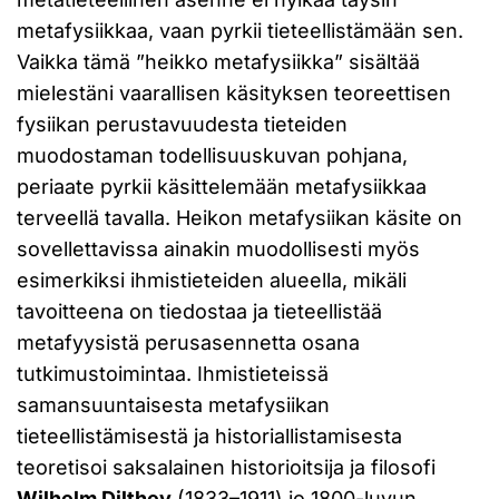
metafysiikkaa, vaan pyrkii tieteellistämään sen.
Vaikka tämä ”heikko metafysiikka” sisältää
mielestäni vaarallisen käsityksen teoreettisen
fysiikan perustavuudesta tieteiden
muodostaman todellisuuskuvan pohjana,
periaate pyrkii käsittelemään metafysiikkaa
terveellä tavalla. Heikon metafysiikan käsite on
sovellettavissa ainakin muodollisesti myös
esimerkiksi ihmistieteiden alueella, mikäli
tavoitteena on tiedostaa ja tieteellistää
metafyysistä perusasennetta osana
tutkimustoimintaa. Ihmistieteissä
samansuuntaisesta metafysiikan
tieteellistämisestä ja historiallistamisesta
teoretisoi saksalainen historioitsija ja filosofi
Wilhelm Dilthey
(1833–1911) jo 1800-luvun