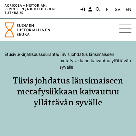
AGRICOLA – HISTORIAN,
FI
SV
EN
PERINTEEN JA KULTTUURIEN
TUTKIMUS
Etusivu
/
Kirjallisuusseuranta
/
Tiivis johdatus länsimaiseen
metafysiikkaan kaivautuu yllättävän
syvälle
Tiivis johdatus länsimaiseen
metafysiikkaan kaivautuu
yllättävän syvälle