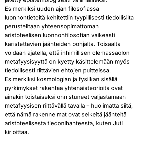
Esimerkiksi uuden ajan filosofiassa
luonnontieteitä kehitettiin tyypillisesti tiedollisilta
perusteiltaan yhteensopimattoman
aristoteelisen luonnonfilosofian vaikeasti
karistettavien jäänteiden pohjalta. Toisaalta
voidaan ajatella, että inhimillisen olemassaolon
metafyysisyyttä on kyetty käsittelemään myös
tiedollisesti riittävien ehtojen puitteissa.
Esimerkiksi kosmologian ja fysiikan sisällä
pyrkimykset rakentaa yhtenäisteorioita ovat
ainakin toistaiseksi onnistuneet valjastamaan
metafyysisen riittävällä tavalla – huolimatta siitä,
että nämä rakennelmat ovat selkeitä jäänteitä
aristoteelisesta tiedonihanteesta, kuten Juti
kirjoittaa.