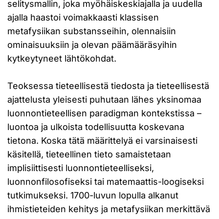
selitysmallin, joka myöhäiskeskiajalla ja uudella
ajalla haastoi voimakkaasti klassisen
metafysiikan substansseihin, olennaisiin
ominaisuuksiin ja olevan päämääräsyihin
kytkeytyneet lähtökohdat.
Teoksessa tieteellisestä tiedosta ja tieteellisestä
ajattelusta yleisesti puhutaan lähes yksinomaa
luonnontieteellisen paradigman kontekstissa –
luontoa ja ulkoista todellisuutta koskevana
tietona. Koska tätä määrittelyä ei varsinaisesti
käsitellä, tieteellinen tieto samaistetaan
implisiittisesti luonnontieteelliseksi,
luonnonfilosofiseksi tai matemaattis-loogiseksi
tutkimukseksi. 1700-luvun lopulla alkanut
ihmistieteiden kehitys ja metafysiikan merkittävä