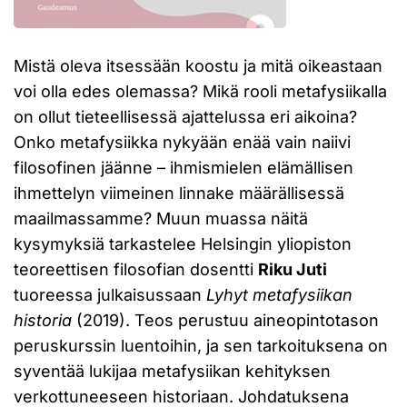
Mistä oleva itsessään koostu ja mitä oikeastaan
voi olla edes olemassa? Mikä rooli metafysiikalla
on ollut tieteellisessä ajattelussa eri aikoina?
Onko metafysiikka nykyään enää vain naiivi
filosofinen jäänne – ihmismielen elämällisen
ihmettelyn viimeinen linnake määrällisessä
maailmassamme? Muun muassa näitä
kysymyksiä tarkastelee Helsingin yliopiston
teoreettisen filosofian dosentti
Riku Juti
tuoreessa julkaisussaan
Lyhyt metafysiikan
historia
(2019). Teos perustuu aineopintotason
peruskurssin luentoihin, ja sen tarkoituksena on
syventää lukijaa metafysiikan kehityksen
verkottuneeseen historiaan. Johdatuksena