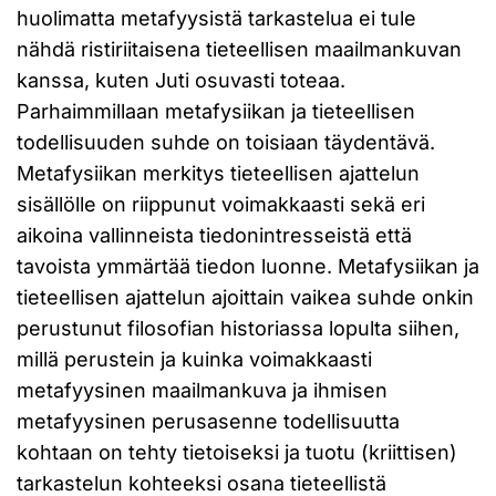
huolimatta metafyysistä tarkastelua ei tule
nähdä ristiriitaisena tieteellisen maailmankuvan
kanssa, kuten Juti osuvasti toteaa.
Parhaimmillaan metafysiikan ja tieteellisen
todellisuuden suhde on toisiaan täydentävä.
Metafysiikan merkitys tieteellisen ajattelun
sisällölle on riippunut voimakkaasti sekä eri
aikoina vallinneista tiedonintresseistä että
tavoista ymmärtää tiedon luonne. Metafysiikan ja
tieteellisen ajattelun ajoittain vaikea suhde onkin
perustunut filosofian historiassa lopulta siihen,
millä perustein ja kuinka voimakkaasti
metafyysinen maailmankuva ja ihmisen
metafyysinen perusasenne todellisuutta
kohtaan on tehty tietoiseksi ja tuotu (kriittisen)
tarkastelun kohteeksi osana tieteellistä