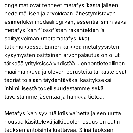
ongelmat ovat tehneet metafysiikasta jälleen
hedelmällisen ja arvokkaan lähestymistavan
esimerkiksi modaalilogiikan, essentialismin sekä
metafysiikan filosofisten rakenteiden ja
selitysvoiman (metametafysiikka)
tutkimuksessa. Ennen kaikkea metafyysisten
kysymysten osittainen arvonpalautus on ollut
tärkeää yrityksissä yhdistää luonnontieteellinen
maailmankuva ja olevan perusteita tarkastelevat
teoriat toisiaan täydentäväksi käsitykseksi
inhimillisestä todellisuudestamme sekä
tavoistamme jäsentää ja hankkia tietoa.
Metafysiikan syvintä kriisivaihetta ja sen uutta
nousua käsittelevä jälkipuolen osuus on Jutin
teoksen antoisinta luettavaa. Siinä teoksen