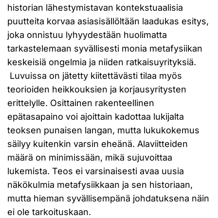
historian lähestymistavan kontekstuaalisia
puutteita korvaa asiasisällöltään laadukas esitys,
joka onnistuu lyhyydestään huolimatta
tarkastelemaan syvällisesti monia metafysiikan
keskeisiä ongelmia ja niiden ratkaisuyrityksiä.
Luvuissa on jätetty kiitettävästi tilaa myös
teorioiden heikkouksien ja korjausyritysten
erittelylle. Osittainen rakenteellinen
epätasapaino voi ajoittain kadottaa lukijalta
teoksen punaisen langan, mutta lukukokemus
säilyy kuitenkin varsin eheänä. Alaviitteiden
määrä on minimissään, mikä sujuvoittaa
lukemista. Teos ei varsinaisesti avaa uusia
näkökulmia metafysiikkaan ja sen historiaan,
mutta hieman syvällisempänä johdatuksena näin
ei ole tarkoituskaan.