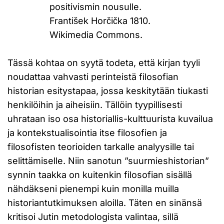
positivismin nousulle.
František Horčička 1810.
Wikimedia Commons.
Tässä kohtaa on syytä todeta, että kirjan tyyli
noudattaa vahvasti perinteistä filosofian
historian esitystapaa, jossa keskitytään tiukasti
henkilöihin ja aiheisiin. Tällöin tyypillisesti
uhrataan iso osa historiallis-kulttuurista kuvailua
ja kontekstualisointia itse filosofien ja
filosofisten teorioiden tarkalle analyysille tai
selittämiselle. Niin sanotun ”suurmieshistorian”
synnin taakka on kuitenkin filosofian sisällä
nähdäkseni pienempi kuin monilla muilla
historiantutkimuksen aloilla. Täten en sinänsä
kritisoi Jutin metodologista valintaa, sillä