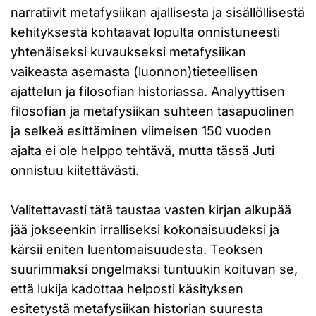
narratiivit metafysiikan ajallisesta ja sisällöllisestä
kehityksestä kohtaavat lopulta onnistuneesti
yhtenäiseksi kuvaukseksi metafysiikan
vaikeasta asemasta (luonnon)tieteellisen
ajattelun ja filosofian historiassa. Analyyttisen
filosofian ja metafysiikan suhteen tasapuolinen
ja selkeä esittäminen viimeisen 150 vuoden
ajalta ei ole helppo tehtävä, mutta tässä Juti
onnistuu kiitettävästi.
Valitettavasti tätä taustaa vasten kirjan alkupää
jää jokseenkin irralliseksi kokonaisuudeksi ja
kärsii eniten luentomaisuudesta. Teoksen
suurimmaksi ongelmaksi tuntuukin koituvan se,
että lukija kadottaa helposti käsityksen
esitetystä metafysiikan historian suuresta