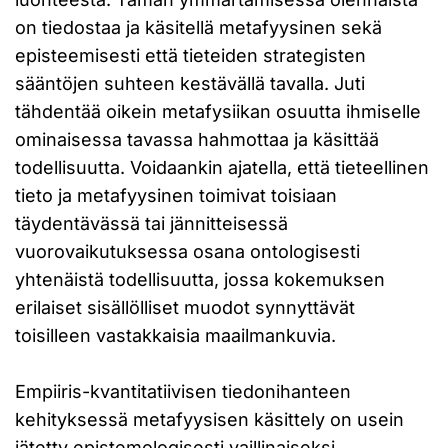
on tiedostaa ja käsitellä metafyysinen sekä
episteemisesti että tieteiden strategisten
sääntöjen suhteen kestävällä tavalla. Juti
tähdentää oikein metafysiikan osuutta ihmiselle
ominaisessa tavassa hahmottaa ja käsittää
todellisuutta. Voidaankin ajatella, että tieteellinen
tieto ja metafyysinen toimivat toisiaan
täydentävässä tai jännitteisessä
vuorovaikutuksessa osana ontologisesti
yhtenäistä todellisuutta, jossa kokemuksen
erilaiset sisällölliset muodot synnyttävät
toisilleen vastakkaisia maailmankuvia.
Empiiris-kvantitatiivisen tiedonihanteen
kehityksessä metafyysisen käsittely on usein
jätetty epistemologisesti vaillinaiseksi.