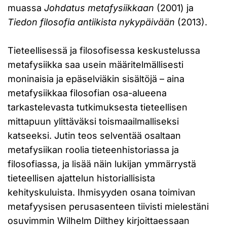
muassa
Johdatus metafysiikkaan
(2001) ja
Tiedon filosofia antiikista nykypäivään
(2013).
Tieteellisessä ja filosofisessa keskustelussa
metafysiikka saa usein määritelmällisesti
moninaisia ja epäselviäkin sisältöjä – aina
metafysiikkaa filosofian osa-alueena
tarkastelevasta tutkimuksesta tieteellisen
mittapuun ylittäväksi toismaailmalliseksi
katseeksi. Jutin teos selventää osaltaan
metafysiikan roolia tieteenhistoriassa ja
filosofiassa, ja lisää näin lukijan ymmärrystä
tieteellisen ajattelun historiallisista
kehityskuluista. Ihmisyyden osana toimivan
metafyysisen perusasenteen tiivisti mielestäni
osuvimmin Wilhelm Dilthey kirjoittaessaan