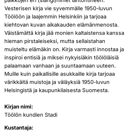
paikkojen eri (slangi)nimet lähtöhtineen.
Vesterisen kirja vie syvemmälle 1950-luvun
Töölöön ja laajemmin Helsinkiin ja tarjoaa
kiehtovan kuvan aikakauden elämänmenosta.
Väistämättä kirja jää monien kaltaistensa kanssa
hieman pirstaleiseksi, mutta sellaistahan
muisteltu elämäkin on. Kirja varmasti innostaa ja
inspiroi entisiä ja miksei nykyisiäkin töölöläisiä
palaamaan vanhaan ja suuntaamaan uuteen.
Muille kuin paikallisille asukkaille kirja tarjoaa
värikkäitä muistoja ja väläyksiä 1950-luvun
Helsingistä ja kaupunkilaisesta Suomesta.
Kirjan nimi:
Töölön kundien Stadi
Kustantaja: