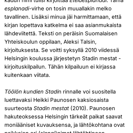
kadun nimi tulisi kirjoittaa
Eteläesplanadi
. Tämä
esplanadi
-virhe on tosin muuallakin melko
tavallinen. Lisäksi minua jäi harmittamaan, että
kirjan lopettava katkelma ei saa asianmukaista
lähdeviitettä. Teksti on peräisin Suomalaisen
Yhteiskoulun oppilaan, Aleksi Talsin,
kirjoituksesta. Se voitti syksyllä 2010 viidessä
Helsingin koulussa järjestetyn Stadin mestat -
kirjoituskilpailun. Tähän kilpailuun ei kirjassa
kuitenkaan viitata.
Töölön kundien Stadi
n rinnalle voi suositella
luettavaksi Heikki Paunosen kaksiosaista
suurteosta
Stadin mestat
(2010). Paunosen
hakuteoksessa Helsingin tärkeät paikat saavat
moniääniset kuvauksensa, ja lähtökohtana ovat