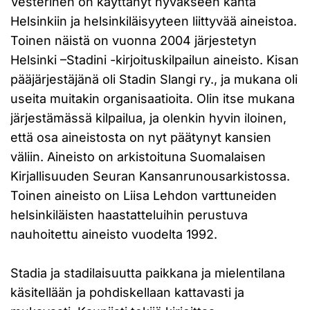
Vesterinen on käyttänyt hyväkseen kahta
Helsinkiin ja helsinkiläisyyteen liittyvää aineistoa.
Toinen näistä on vuonna 2004 järjestetyn
Helsinki –Stadini -kirjoituskilpailun aineisto. Kisan
pääjärjestäjänä oli Stadin Slangi ry., ja mukana oli
useita muitakin organisaatioita. Olin itse mukana
järjestämässä kilpailua, ja olenkin hyvin iloinen,
että osa aineistosta on nyt päätynyt kansien
väliin. Aineisto on arkistoituna Suomalaisen
Kirjallisuuden Seuran Kansanrunousarkistossa.
Toinen aineisto on Liisa Lehdon varttuneiden
helsinkiläisten haastatteluihin perustuva
nauhoitettu aineisto vuodelta 1992.
Stadia ja stadilaisuutta paikkana ja mielentilana
käsitellään ja pohdiskellaan kattavasti ja