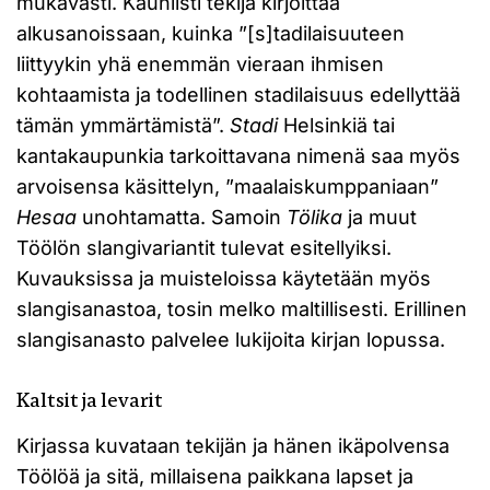
mukavasti. Kauniisti tekijä kirjoittaa
alkusanoissaan, kuinka ”[s]tadilaisuuteen
liittyykin yhä enemmän vieraan ihmisen
kohtaamista ja todellinen stadilaisuus edellyttää
tämän ymmärtämistä”.
Stadi
Helsinkiä tai
kantakaupunkia tarkoittavana nimenä saa myös
arvoisensa käsittelyn, ”maalaiskumppaniaan”
Hesaa
unohtamatta. Samoin
Tölika
ja muut
Töölön slangivariantit tulevat esitellyiksi.
Kuvauksissa ja muisteloissa käytetään myös
slangisanastoa, tosin melko maltillisesti. Erillinen
slangisanasto palvelee lukijoita kirjan lopussa.
Kaltsit ja levarit
Kirjassa kuvataan tekijän ja hänen ikäpolvensa
Töölöä ja sitä, millaisena paikkana lapset ja