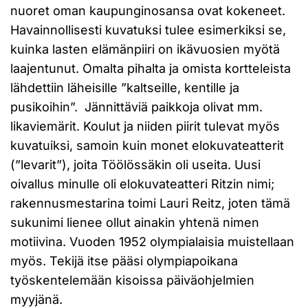
nuoret oman kaupunginosansa ovat kokeneet.
Havainnollisesti kuvatuksi tulee esimerkiksi se,
kuinka lasten elämänpiiri on ikävuosien myötä
laajentunut. Omalta pihalta ja omista kortteleista
lähdettiin läheisille ”kaltseille, kentille ja
pusikoihin”. Jännittäviä paikkoja olivat mm.
likaviemärit. Koulut ja niiden piirit tulevat myös
kuvatuiksi, samoin kuin monet elokuvateatterit
(”levarit”), joita Töölössäkin oli useita. Uusi
oivallus minulle oli elokuvateatteri Ritzin nimi;
rakennusmestarina toimi Lauri Reitz, joten tämä
sukunimi lienee ollut ainakin yhtenä nimen
motiivina. Vuoden 1952 olympialaisia muistellaan
myös. Tekijä itse pääsi olympiapoikana
työskentelemään kisoissa päiväohjelmien
myyjänä.