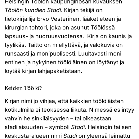
Helsingin Töölön kaupunginosan kuvauksen
Töölön kundien Stadi
. Kirjan tekijä on
tietokirjailija Ervo Vesterinen, lääketieteen ja
kirurgian tohtori, joka on asunut Töölössä
lapsuus- ja nuoruusvuotensa. Kirja on kaunis ja
tyylikäs. Taitto on miellyttävä, ja valokuvia on
runsaasti ja monipuolisesti. Luultavasti moni
entinen ja nykyinen töölöläinen on löytänyt ja
löytää kirjan lahjapaketistaan.
Keiden Töölö?
Kirjan nimi jo vihjaa, että kaikkien töölöläisten
kotikulmilla ei teoksessa liikuta. Nimessä esiintyy
vahvin helsinkiläisyyden – tai oikeastaan
stadilaisuuden – symboli
Stadi
. Helsingin tai sen
keskusta-alueen nimi
Stadi
on yleensä leimattu