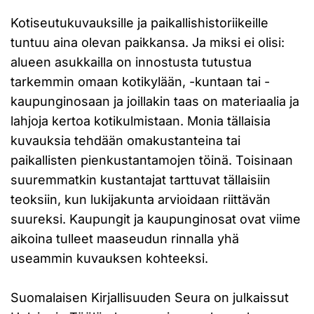
Kotiseutukuvauksille ja paikallishistoriikeille
tuntuu aina olevan paikkansa. Ja miksi ei olisi:
alueen asukkailla on innostusta tutustua
tarkemmin omaan kotikylään, -kuntaan tai -
kaupunginosaan ja joillakin taas on materiaalia ja
lahjoja kertoa kotikulmistaan. Monia tällaisia
kuvauksia tehdään omakustanteina tai
paikallisten pienkustantamojen töinä. Toisinaan
suuremmatkin kustantajat tarttuvat tällaisiin
teoksiin, kun lukijakunta arvioidaan riittävän
suureksi. Kaupungit ja kaupunginosat ovat viime
aikoina tulleet maaseudun rinnalla yhä
useammin kuvauksen kohteeksi.
Suomalaisen Kirjallisuuden Seura on julkaissut