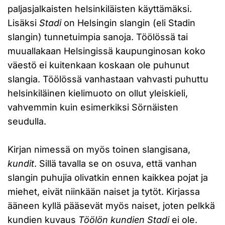
paljasjalkaisten helsinkiläisten käyttämäksi.
Lisäksi
Stadi
on Helsingin slangin (eli Stadin
slangin) tunnetuimpia sanoja. Töölössä tai
muuallakaan Helsingissä kaupunginosan koko
väestö ei kuitenkaan koskaan ole puhunut
slangia. Töölössä vanhastaan vahvasti puhuttu
helsinkiläinen kielimuoto on ollut yleiskieli,
vahvemmin kuin esimerkiksi Sörnäisten
seudulla.
Kirjan nimessä on myös toinen slangisana,
kundit
. Sillä tavalla se on osuva, että vanhan
slangin puhujia olivatkin ennen kaikkea pojat ja
miehet, eivät niinkään naiset ja tytöt. Kirjassa
ääneen kyllä pääsevät myös naiset, joten pelkkä
kundien kuvaus
Töölön kundien Stadi
ei ole.