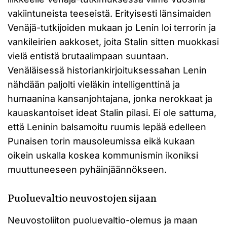
vakiintuneista teeseistä. Erityisesti länsimaiden
Venäjä-tutkijoiden mukaan jo Lenin loi terrorin ja
vankileirien aakkoset, joita Stalin sitten muokkasi
vielä entistä brutaalimpaan suuntaan.
Venäläisessä historiankirjoituksessahan Lenin
nähdään paljolti vieläkin intelligenttinä ja
humaanina kansanjohtajana, jonka nerokkaat ja
kauaskantoiset ideat Stalin pilasi. Ei ole sattuma,
että Leninin balsamoitu ruumis lepää edelleen
Punaisen torin mausoleumissa eikä kukaan
oikein uskalla koskea kommunismin ikoniksi
muuttuneeseen pyhäinjäännökseen.
Puoluevaltio neuvostojen sijaan
Neuvostoliiton puoluevaltio-olemus ja maan