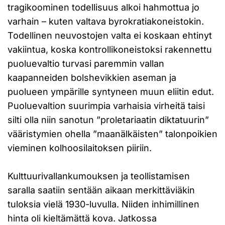
tragikoominen todellisuus alkoi hahmottua jo
varhain – kuten valtava byrokratiakoneistokin.
Todellinen neuvostojen valta ei koskaan ehtinyt
vakiintua, koska kontrollikoneistoksi rakennettu
puoluevaltio turvasi paremmin vallan
kaapanneiden bolshevikkien aseman ja
puolueen ympärille syntyneen muun eliitin edut.
Puoluevaltion suurimpia varhaisia virheitä taisi
silti olla niin sanotun ”proletariaatin diktatuurin”
vääristymien ohella ”maanälkäisten” talonpoikien
vieminen kolhoosilaitoksen piiriin.
Kulttuurivallankumouksen ja teollistamisen
saralla saatiin sentään aikaan merkittäviäkin
tuloksia vielä 1930-luvulla. Niiden inhimillinen
hinta oli kieltämättä kova. Jatkossa