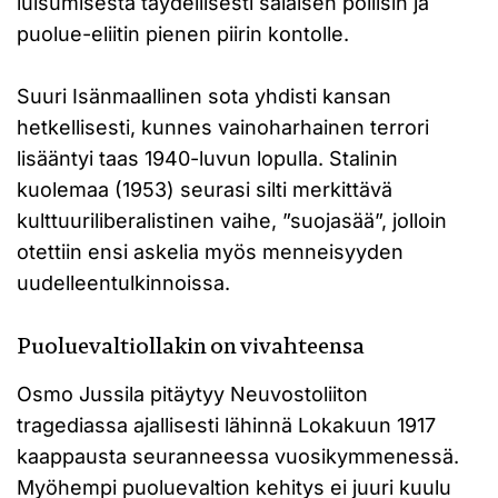
luisumisesta täydellisesti salaisen poliisin ja
puolue-eliitin pienen piirin kontolle.
Suuri Isänmaallinen sota yhdisti kansan
hetkellisesti, kunnes vainoharhainen terrori
lisääntyi taas 1940-luvun lopulla. Stalinin
kuolemaa (1953) seurasi silti merkittävä
kulttuuriliberalistinen vaihe, ”suojasää”, jolloin
otettiin ensi askelia myös menneisyyden
uudelleentulkinnoissa.
Puoluevaltiollakin on vivahteensa
Osmo Jussila pitäytyy Neuvostoliiton
tragediassa ajallisesti lähinnä Lokakuun 1917
kaappausta seuranneessa vuosikymmenessä.
Myöhempi puoluevaltion kehitys ei juuri kuulu