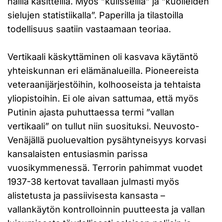
näillä käsitteillä. Myös ”kulisseilla” ja ”kuolleiden
sielujen statistiikalla”. Paperilla ja tilastoilla
todellisuus saatiin vastaamaan teoriaa.
Vertikaali käskyttäminen oli kasvava käytäntö
yhteiskunnan eri elämänalueilla. Pioneereista
veteraanijärjestöihin, kolhooseista ja tehtaista
yliopistoihin. Ei ole aivan sattumaa, että myös
Putinin ajasta puhuttaessa termi ”vallan
vertikaali” on tullut niin suosituksi. Neuvosto-
Venäjällä puoluevaltion pysähtyneisyys korvasi
kansalaisten entusiasmin parissa
vuosikymmenessä. Terrorin pahimmat vuodet
1937-38 kertovat tavallaan julmasti myös
alistetusta ja passiivisesta kansasta –
vallankäytön kontrolloinnin puutteesta ja vallan