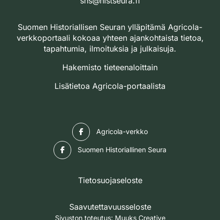
shs@histseura.fi
Suomen Historiallisen Seuran ylläpitämä Agricola-
verkkoportaali kokoaa yhteen ajankohtaista tietoa,
tapahtumia, ilmoituksia ja julkaisuja.
Hakemisto tieteenaloittain
Lisätietoa Agricola-portaalista
Facebook
Agricola-verkko
Facebook
Suomen Historiallinen Seura
Tietosuojaseloste
Saavutettavuusseloste
Sivuston toteutus:
Muuks Creative