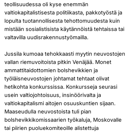
teollisuudessa oli kyse enemmän
valtiokapitalistisesta politiikasta, pakkotyöstä ja
lopulta tuotannollisesta tehottomuudesta kuin
mistään sosialistisista käytännöistä tehtaissa tai
valtavilla uudisrakennustyömailla.
Jussila kumoaa tehokkaasti myytin neuvostojen
vallan riemuvoitoista pitkin Venäjää. Monet
ammattitaidottomien bolshevikkien ja
työläisneuvostojen johtamat tehtaat olivat
hetikohta konkurssissa. Konkursseja seurasi
usein valtiojohtoisuus, insinöörivalta ja
valtiokapitalismi aitojen osuuskuntien sijaan.
Maaseudulla neuvostoista tuli pian
bolshevikkikomissaarien työkaluja, Moskovalle
tai piirien puoluekomiteoille alistettuja