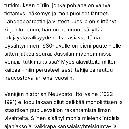
tutkimuksen piiriin, jonka pohjana on vahva
tietämys, näkemys ja monipuoliset lähteet.
Lähdeapparaatin ja viitteet Jussila on siirtänyt
kirjan loppuun; hän on halunnut säilyttää
lukijaystävällisyyden. Itse asiassa tämä
pysähtyminen 1930-luvulle on pieni puute – ellei
sitten jatkoa seuraa Jussilan myöhemmissä
Venäjä-tutkimuksissa? Myös alaviitteitä miltei
kaipaa – niin perusteellisesti tekijä paneutuu
neuvostovallan ensi vuosiin.
Venäjän historian Neuvostoliitto-vaihe (1922-
1991) ei lopultakaan ollut pelkkää monoliittisen ja
staattisen puoluevaltion rakentamista ilman
vivahteita. Siihen sisältyi monia mielenkiintoisia
ajanjaksoja, vaikkapa kansalaisyhteiskunta- ja