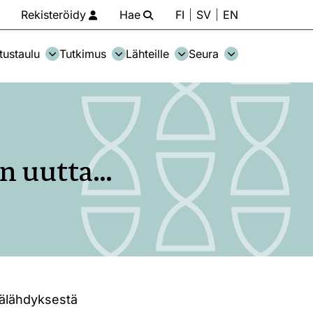
Rekisteröidy
Hae
FI
SV
EN
tustaulu
Tutkimus
Lähteille
Seura
än uutta…
välähdyksestä