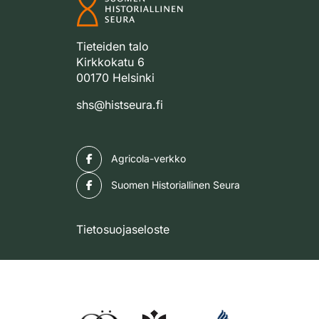
Tieteiden talo
Kirkkokatu 6
00170 Helsinki
shs@histseura.fi
Facebook
Agricola-verkko
Facebook
Suomen Historiallinen Seura
Tietosuojaseloste