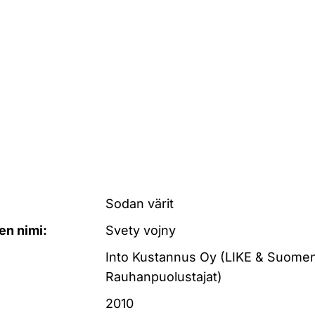
Sodan värit
en nimi:
Svety vojny
Into Kustannus Oy (LIKE & Suome
Rauhanpuolustajat)
2010