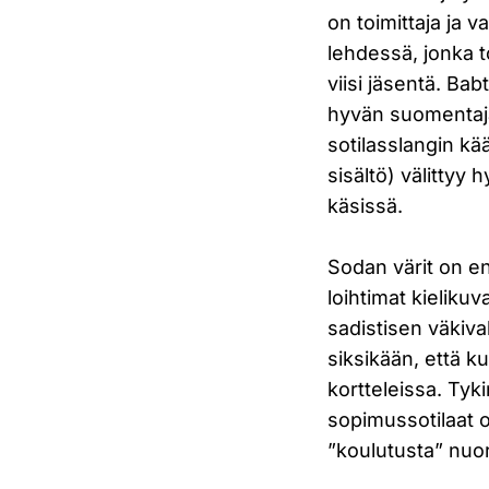
on toimittaja ja 
lehdessä, jonka t
viisi jäsentä. Ba
hyvän suomentaja
sotilasslangin kä
sisältö) välitty
käsissä.
Sodan värit on en
loihtimat kieliku
sadistisen väkival
siksikään, että 
kortteleissa. Tyk
sopimussotilaat o
”koulutusta” nuor