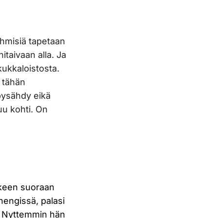
 Ihmisiä tapetaan
itaivaan alla. Ja
 kukkaloistosta.
t tähän
 pysähdy eikä
uu kohti. On
älkeen suoraan
 hengissä, palasi
s. Nyttemmin hän