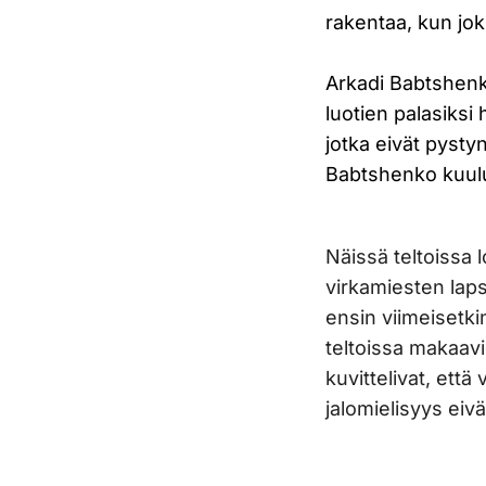
rakentaa, kun jo
Arkadi Babtshenkon
luotien palasiksi
jotka eivät pyst
Babtshenko kuulu
Näissä teltoissa 
virkamiesten laps
ensin viimeisetki
teltoissa makaavi
kuvittelivat, ett
jalomielisyys eiv