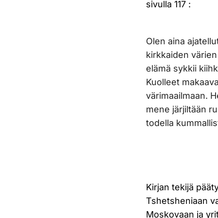
sivulla 117 :
Olen aina ajatell
kirkkaiden värien
elämä sykkii kiihk
Kuolleet makaavat
värimaailmaan. He
mene järjiltään r
todella kummallist
Kirjan tekijä pää
Tshetsheniaan vai
Moskovaan ja yri