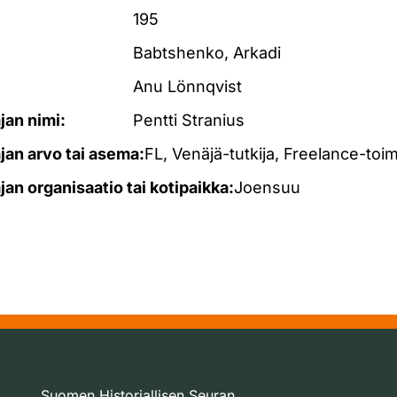
195
Babtshenko, Arkadi
Anu Lönnqvist
ajan nimi:
Pentti Stranius
ajan arvo tai asema:
FL, Venäjä-tutkija, Freelance-toim
ajan organisaatio tai kotipaikka:
Joensuu
Suomen Historiallisen Seuran