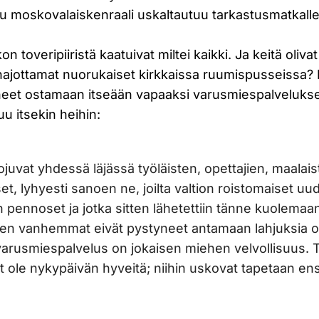
ku moskovalaiskenraali uskaltautuu tarkastusmatkall
 toveripiiristä kaatuivat miltei kaikki. Ja keitä olivat
 hajottamat nuorukaiset kirkkaissa ruumispusseissa? He
yneet ostamaan itseään vapaaksi varusmiespalvelukse
u itsekin heihin:
lojuvat yhdessä läjässä työläisten, opettajien, maalai
et, lyhyesti sanoen ne, joilta valtion roistomaiset uu
n pennoset ja jotka sitten lähetettiin tänne kuolemaa
en vanhemmat eivät pystyneet antamaan lahjuksia oike
ä varusmiespalvelus on jokaisen miehen velvollisuus. 
ät ole nykypäivän hyveitä; niihin uskovat tapetaan en