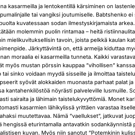
ina kasarmeilla ja lentokentillä kärsiminen on lastenl
umalinjalle tai vangiksi joutumiselle. Babtshenko ei
olta kuvatessaan sodan ilmestyskirjamaista arkea.
kätään molemmin puolin rintamaa – heitä ristiinnaulit
nin mielikuvituksellisin tavoin, joista pelkkä kaulan 
 toimenpide. Järkyttävintä on, että armeija kiduttaa m
an moraalia ei kasarmeilla tunneta. Kaikki varastavat
yvät myös mustan pörssin kauppaa ”vihollisen” kanss
tai sinko voidaan myydä sisseille ja ilmoittaa taistel
pseerit syövät alokkaiden muonasta parhaat palat ja
sa kantahenkilöstöä nöyrästi palveleville lusmuille. So
uvasti sairaita ja lähimain taistelukyvyttömiä. Monet kar
ttomasti kasarmien lähikylissä yrittäen varastaa itsel
n rahaksi muutettavaa. Nämä ”vaellukset”, jatkuvat juop
yä hengissä eturintamalla antavatkin sodankäynnistä 
alistisen kuvan. Myös niin sanotut ”Potemkinin kulis