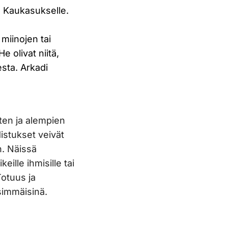
e Kaukasukselle.
 miinojen tai
 olivat niitä,
sta. Arkadi
sten ja alempien
distukset veivät
n. Näissä
ille ihmisille tai
Totuus ja
simmäisinä.