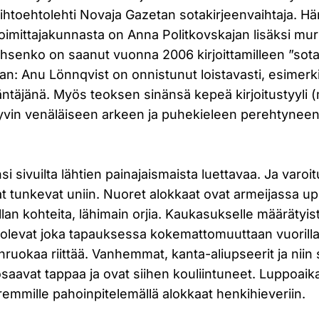
vaihtoehtolehti Novaja Gazetan sotakirjeenvaihtaja. Hä
oimittajakunnasta on Anna Politkovskajan lisäksi murha
bthsenko on saanut vuonna 2006 kirjoittamilleen ”sota
n: Anu Lönnqvist on onnistunut loistavasti, esimerk
äntäjänä. Myös teoksen sinänsä kepeä kirjoitustyyli 
y hyvin venäläiseen arkeen ja puhekieleen perehtyne
si sivuilta lähtien painajaismaista luettavaa. Ja varo
vat tunkevat uniin. Nuoret alokkaat ovat armeijassa u
lan kohteita, lähimain orjia. Kaukasukselle määrätyist
kuolevat joka tapauksessa kokemattomuuttaan vuorilla
inruokaa riittää. Vanhemmat, kanta-aliupseerit ja niin
saavat tappaa ja ovat siihen kouliintuneet. Luppoaik
emmille pahoinpitelemällä alokkaat henkihieveriin.