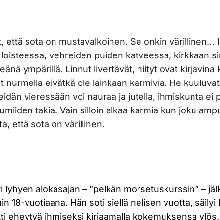
ut, että sota on mustavalkoinen. Se onkin värillinen…
 loisteessa, vehreiden puiden katveessa, kirkkaan sin
eänä ympärillä. Linnut livertävät, niityt ovat kirjavina
 nurmella eivätkä ole lainkaan karmivia. He kuuluva
idän vieressään voi nauraa ja jutella, ihmiskunta ei
uumiiden takia. Vain silloin alkaa karmia kun joku amp
a, että sota on värillinen.
tyi lyhyen alokasajan – ”pelkän morsetuskurssin” – j
n 18-vuotiaana. Hän soti siellä nelisen vuotta, säilyi
tti eheytyä ihmiseksi kirjaamalla kokemuksensa ylö