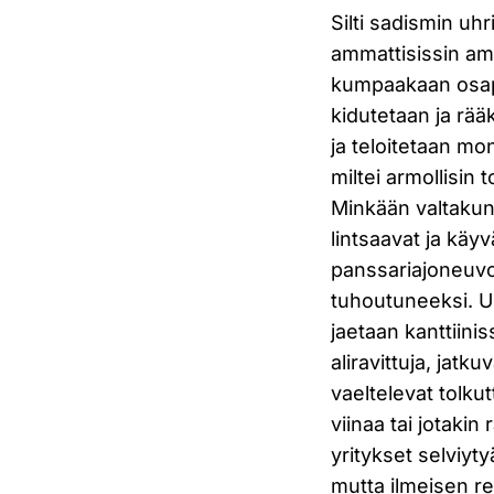
Silti sadismin uhr
ammattisissin amp
kumpaakaan osapu
kidutetaan ja rää
ja teloitetaan mo
miltei armollisin
Minkään valtakunn
lintsaavat ja kä
panssariajoneuvo 
tuhoutuneeksi. U
jaetaan kanttiinis
aliravittuja, jatk
vaeltelevat tolku
viinaa tai jotaki
yritykset selviyt
mutta ilmeisen re