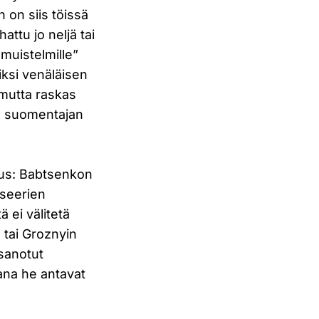
n on siis töissä
ttu jo neljä tai
muistelmille”
iksi venäläisen
(mutta raskas
en suomentajan
itus: Babtsenkon
pseerien
ä ei välitetä
 tai Groznyin
 sanotut
ana he antavat