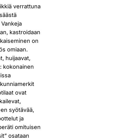
eikkiä verrattuna
 säästä
 Vankeja
aan, kastroidaan
katkaiseminen on
yös omiaan.
, huijaavat,
a: kokonainen
uissa
 kunniamerkit
tilaat ovat
kailevat,
leen syötävää,
ottelut ja
peräti omituisen
sit” osataan