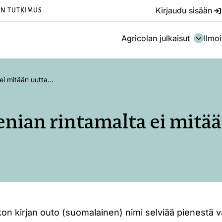
Kirjaudu sisään
EN TUTKIMUS
Agricolan julkaisut
Ilmoi
 ei mitään uutta…
nian rintamalta ei mitä
on kirjan outo (suomalainen) nimi selviää pienestä 