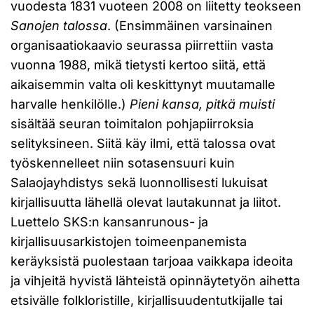
vuodesta 1831 vuoteen 2008 on liitetty teokseen
Sanojen talossa
. (Ensimmäinen varsinainen
organisaatiokaavio seurassa piirrettiin vasta
vuonna 1988, mikä tietysti kertoo siitä, että
aikaisemmin valta oli keskittynyt muutamalle
harvalle henkilölle.)
Pieni kansa, pitkä muisti
sisältää seuran toimitalon pohjapiirroksia
selityksineen. Siitä käy ilmi, että talossa ovat
työskennelleet niin sotasensuuri kuin
Salaojayhdistys sekä luonnollisesti lukuisat
kirjallisuutta lähellä olevat lautakunnat ja liitot.
Luettelo SKS:n kansanrunous- ja
kirjallisuusarkistojen toimeenpanemista
keräyksistä puolestaan tarjoaa vaikkapa ideoita
ja vihjeitä hyvistä lähteistä opinnäytetyön aihetta
etsivälle folkloristille, kirjallisuudentutkijalle tai