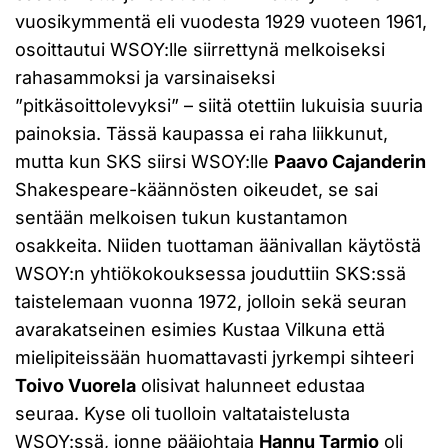
vuosikymmentä eli vuodesta 1929 vuoteen 1961,
osoittautui WSOY:lle siirrettynä melkoiseksi
rahasammoksi ja varsinaiseksi
”pitkäsoittolevyksi” – siitä otettiin lukuisia suuria
painoksia. Tässä kaupassa ei raha liikkunut,
mutta kun SKS siirsi WSOY:lle
Paavo Cajanderin
Shakespeare-käännösten oikeudet, se sai
sentään melkoisen tukun kustantamon
osakkeita. Niiden tuottaman äänivallan käytöstä
WSOY:n yhtiökokouksessa jouduttiin SKS:ssä
taistelemaan vuonna 1972, jolloin sekä seuran
avarakatseinen esimies Kustaa Vilkuna että
mielipiteissään huomattavasti jyrkempi sihteeri
Toivo Vuorela
olisivat halunneet edustaa
seuraa. Kyse oli tuolloin valtataistelusta
WSOY:ssä, jonne pääjohtaja
Hannu Tarmio
oli