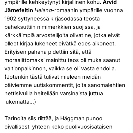
ympärille kehkeytynyt kirjallinen kohu.
Arvid
Järnefeltin
Helena
-romaanin ympärille vuonna
1902 syttyneessä kirjasodassa teosta
paheksuttiin nimimerkkien suojissa, ja
kärkkäimpiä arvostelijoita olivat ne, jotka eivät
olleet kirjaa lukeneet eivätkä edes aikoneet.
Erityisen pahana pidettiin sitä, että
moraalittomaksi mainittu teos oli muka saanut
valtionpalkinnon, vaikka se oli vasta ehdolla.
(Jotenkin tästä tulivat mieleen meidän
päiviemme uutiskommentit, joita sanomalehtien
nettisivuilla heitellään varsinaista juttua
lukematta…)
Tarinoita siis riittää, ja Häggman punoo
oivallisesti yhteen koko puolivuosisataisen