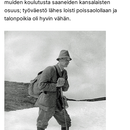
muiden koulutusta saaneiden kansalaisten
osuus; työväestö lähes loisti poissaolollaan ja
talonpoikia oli hyvin vähän.