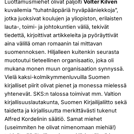
Luottamusmiehet olivat paljolti
Volter Kilven
kuvailemia ”tuhatnäppäriä hyväpääniekkoja”,
jotka juoksivat koulujen ja yliopiston, erilaisten
lauta-, toimi- ja johtokuntien väliä, tekivät
tiedettä, kirjoittivat artikkeleita ja pyöräyttivät
aina välillä oman romaanin tai mittavan
suomennoksen. Hiljalleen kuitenkin seurasta
muotoutui tieteellinen organisaatio, joka oli
mukana monen muun organisaation synnyssä.
Vielä kaksi-kolmikymmenluvuilla Suomen
kirjalliset piirit olivat pienet ja monessa mielessä
yhtenevät. SKS:n talossa toimivat mm. Valtion
kirjallisuuslautakunta, Suomen Kirjailijaliitto sekä
taidetta ja kirjallisuutta merkittävästi tukenut
Alfred Kordelinin säätiö. Samat miehet
(useimmiten he olivat nimenomaan miehiä!)