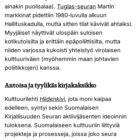
ainakin puolisalaa).
Tuglas-seuran
Martin
markkinat pidettiin 1980-luvulla alkuun
Hallituskadulla, mutta sitten tilat kävivät ahtaiksi.
Myyjäiset näyttivät ulospäin suloisen
kotikutoisilta ja erittäin epäpoliittisilta, mutta
niiden varjossa kukoisti yhteistyö virolaisen
kulttuuriväen (myöhemmin maan johtavien
poliitikkojen) kanssa.
Antoisa ja tyylikäs kirjakaksikko
Kulttuurilehti
Hiidenkivi
, jota moni kaipaa
edelleen, syntyi sekin Suomalaisen
Kirjallisuuden Seuran aktiivijäsenten ideoinnin
tuloksena. Suomalaiseen kulttuuriin liittyviä
projekteja ja prosesseja, joissa joko seura