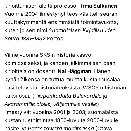
kirjoittamisen aloitti professori
Irma Sulkunen
.
Vuonna 2004 ilmestynyt teos käsitteli seuran
kuuttakymmentä ensimmäistä toimintavuotta,
kuten jo sen nimi
Suomalaisen Kirjallisuuden
Seura 1831–1892
kertoo.
Viime vuonna SKS:n historia kasvoi
kolmiosaiseksi, ja kahden jälkimmäisen osan
kirjoittaja on dosentti
Kai Häggman
. Hänen
kynänjälkensä on tuttua muista kustannusalaa
käsittelevistä historiateoksista. WSOY:n historian
kaksi osaa (
Piispankadulta Bulevardille
ja
Avarammille aloille, väljemmille vesille
)
ilmestyivät vuosina 2001 ja 2003; suomalaista
kustannustoimintaa 1800-luvulta 2000-luvulle
käsitellyt
Paras tawara maailmassa
(Otava