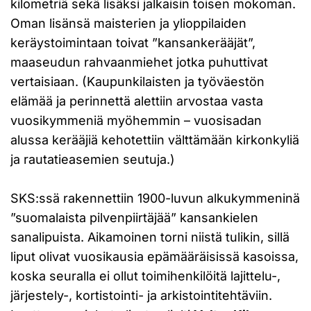
kilometriä sekä lisäksi jalkaisin toisen mokoman.
Oman lisänsä maisterien ja ylioppilaiden
keräystoimintaan toivat ”kansankerääjät”,
maaseudun rahvaanmiehet jotka puhuttivat
vertaisiaan. (Kaupunkilaisten ja työväestön
elämää ja perinnettä alettiin arvostaa vasta
vuosikymmeniä myöhemmin – vuosisadan
alussa kerääjiä kehotettiin välttämään kirkonkyliä
ja rautatieasemien seutuja.)
SKS:ssä rakennettiin 1900-luvun alkukymmeninä
”suomalaista pilvenpiirtäjää” kansankielen
sanalipuista. Aikamoinen torni niistä tulikin, sillä
liput olivat vuosikausia epämääräisissä kasoissa,
koska seuralla ei ollut toimihenkilöitä lajittelu-,
järjestely-, kortistointi- ja arkistointitehtäviin.