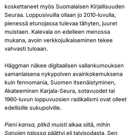
koskettaneet myös Suomalaisen Kirjallisuuden
Seuraa. Loppusivuilla ollaan jo 2010-luvulla,
pienessä etunojassa tulevaa tähyten, juuret
muistaen. Kalevala on edelleen menossa
mukana, avoin verkkojulkaiseminen tekee
vahvasti tuloaan.
Häggman näkee digitaalisen vallankumouksen
samanlaisena nykypolven avainkokemuksena
kuin fennomania, Suomen itsenäistyminen,
Akateeminen Karjala-Seura, sotavuodet tai
1960-luvun loppuvuosien radikalismi ovat olleet
edellisille sukupolville.
Pieni kansa, pitkä muisti
alkaa siitä, mihin
Sanojen talossa
päättyi eli talvisodasta. Sen