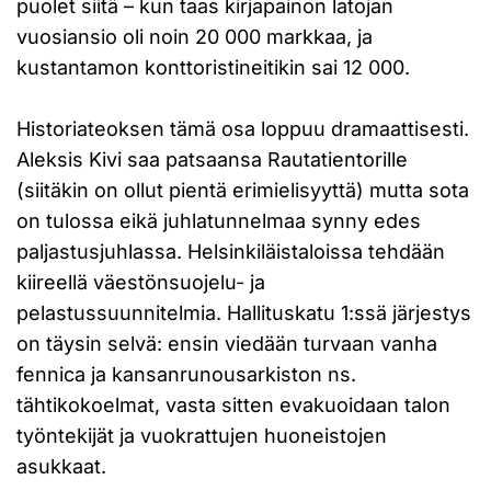
puolet siitä – kun taas kirjapainon latojan
vuosiansio oli noin 20 000 markkaa, ja
kustantamon konttoristineitikin sai 12 000.
Historiateoksen tämä osa loppuu dramaattisesti.
Aleksis Kivi saa patsaansa Rautatientorille
(siitäkin on ollut pientä erimielisyyttä) mutta sota
on tulossa eikä juhlatunnelmaa synny edes
paljastusjuhlassa. Helsinkiläistaloissa tehdään
kiireellä väestönsuojelu- ja
pelastussuunnitelmia. Hallituskatu 1:ssä järjestys
on täysin selvä: ensin viedään turvaan vanha
fennica ja kansanrunousarkiston ns.
tähtikokoelmat, vasta sitten evakuoidaan talon
työntekijät ja vuokrattujen huoneistojen
asukkaat.