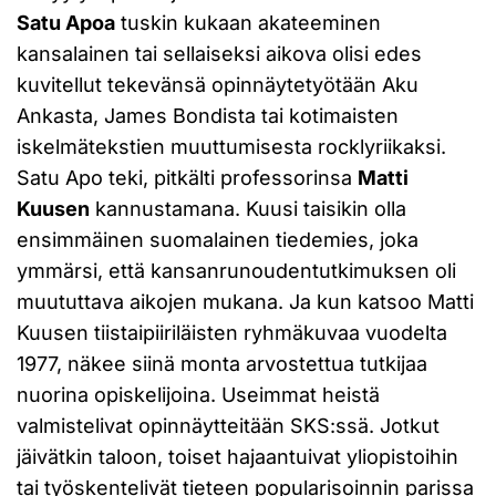
Satu Apoa
tuskin kukaan akateeminen
kansalainen tai sellaiseksi aikova olisi edes
kuvitellut tekevänsä opinnäytetyötään Aku
Ankasta, James Bondista tai kotimaisten
iskelmätekstien muuttumisesta rocklyriikaksi.
Satu Apo teki, pitkälti professorinsa
Matti
Kuusen
kannustamana. Kuusi taisikin olla
ensimmäinen suomalainen tiedemies, joka
ymmärsi, että kansanrunoudentutkimuksen oli
muututtava aikojen mukana. Ja kun katsoo Matti
Kuusen tiistaipiiriläisten ryhmäkuvaa vuodelta
1977, näkee siinä monta arvostettua tutkijaa
nuorina opiskelijoina. Useimmat heistä
valmistelivat opinnäytteitään SKS:ssä. Jotkut
jäivätkin taloon, toiset hajaantuivat yliopistoihin
tai työskentelivät tieteen popularisoinnin parissa