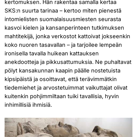
kertomuksen. Hän rakentaa samalla kertaa
SKS:n suurta tarinaa – kertoo miten pienestä
intomielisten suomalaisuusmiesten seurasta
kasvoi kielen ja kansanperinteen tutkimuksen
mahtitekijä, jonka verkostot kattoivat jokseenkin
koko nuoren tasavallan – ja tarjoilee lempeän
ironisella tavalla huikean kattauksen
anekdootteja ja pikkusattumuksia. Ne puhaltavat
pölyt kansakunnan kaapin päälle nostetuista
kipsipäistä ja osoittavat, että terävimmätkin
tiedemiehet ja arvostetuimmat vaikuttajat olivat
kuitenkin pohjimmiltaan tuiki tavallisia, hyvin
inhimillisiä ihmisiä.