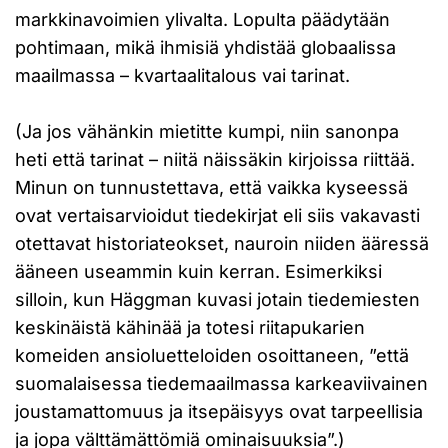
markkinavoimien ylivalta. Lopulta päädytään
pohtimaan, mikä ihmisiä yhdistää globaalissa
maailmassa – kvartaalitalous vai tarinat.
(Ja jos vähänkin mietitte kumpi, niin sanonpa
heti että tarinat – niitä näissäkin kirjoissa riittää.
Minun on tunnustettava, että vaikka kyseessä
ovat vertaisarvioidut tiedekirjat eli siis vakavasti
otettavat historiateokset, nauroin niiden ääressä
ääneen useammin kuin kerran. Esimerkiksi
silloin, kun Häggman kuvasi jotain tiedemiesten
keskinäistä kähinää ja totesi riitapukarien
komeiden ansioluetteloiden osoittaneen, ”että
suomalaisessa tiedemaailmassa karkeaviivainen
joustamattomuus ja itsepäisyys ovat tarpeellisia
ja jopa välttämättömiä ominaisuuksia”.)