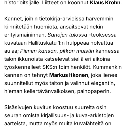
historioitsijalle. Liitteet on koonnut
Klaus Krohn
.
Kannet, joihin tietokirja-arvioissa harvemmin
kiinnitetään huomiota, ansaitsevat nekin
erityismaininnan.
Sanojen talossa
-teoksessa
kuvataan Hallituskatu 1:n hulppeaa holvattua
aulaa;
Pienen kansan, pitkän muistin
kannessa
talon ikkunoista katselevat siellä eri aikoina
työskennelleet SKS:n toimihenkilöt. Kummankin
kannen on tehnyt
Markus Itkonen
, joka lienee
suunnitellut myös taiton ja valinnut elegantin,
hieman kellertävänvalkoisen, painopaperin.
Sisäsivujen kuvitus koostuu suurelta osin
seuran omista kirjallisuus- ja kuva-arkistojen
aarteista, mutta myös muita kuvalähteitä on