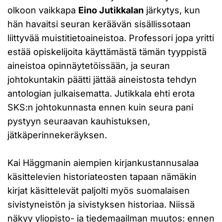
olkoon vaikkapa
Eino Jutikkalan
järkytys, kun
hän havaitsi seuran keräävän sisällissotaan
liittyvää muistitietoaineistoa. Professori jopa yritti
estää opiskelijoita käyttämästä tämän tyyppistä
aineistoa opinnäytetöissään, ja seuran
johtokuntakin päätti jättää aineistosta tehdyn
antologian julkaisematta. Jutikkala ehti erota
SKS:n johtokunnasta ennen kuin seura pani
pystyyn seuraavan kauhistuksen,
jätkäperinnekeräyksen.
Kai Häggmanin aiempien kirjankustannusalaa
käsittelevien historiateosten tapaan nämäkin
kirjat käsittelevät paljolti myös suomalaisen
sivistyneistön ja sivistyksen historiaa. Niissä
näkyy yliopisto- ja tiedemaailman muutos: ennen