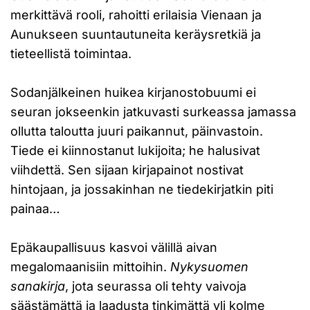
merkittävä rooli, rahoitti erilaisia Vienaan ja
Aunukseen suuntautuneita keräysretkiä ja
tieteellistä toimintaa.
Sodanjälkeinen huikea kirjanostobuumi ei
seuran jokseenkin jatkuvasti surkeassa jamassa
ollutta taloutta juuri paikannut, päinvastoin.
Tiede ei kiinnostanut lukijoita; he halusivat
viihdettä. Sen sijaan kirjapainot nostivat
hintojaan, ja jossakinhan ne tiedekirjatkin piti
painaa…
Epäkaupallisuus kasvoi välillä aivan
megalomaanisiin mittoihin.
Nykysuomen
sanakirja
, jota seurassa oli tehty vaivoja
säästämättä ja laadusta tinkimättä yli kolme