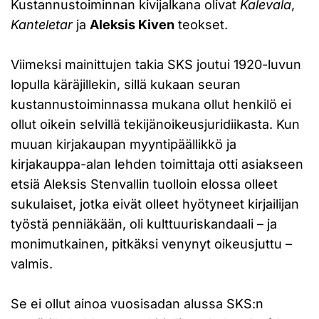
Kustannustoiminnan kivijalkana olivat
Kalevala
,
Kanteletar
ja
Aleksis Kiven
teokset.
Viimeksi mainittujen takia SKS joutui 1920-luvun
lopulla käräjillekin, sillä kukaan seuran
kustannustoiminnassa mukana ollut henkilö ei
ollut oikein selvillä tekijänoikeusjuridiikasta. Kun
muuan kirjakaupan myyntipäällikkö ja
kirjakauppa-alan lehden toimittaja otti asiakseen
etsiä Aleksis Stenvallin tuolloin elossa olleet
sukulaiset, jotka eivät olleet hyötyneet kirjailijan
työstä penniäkään, oli kulttuuriskandaali – ja
monimutkainen, pitkäksi venynyt oikeusjuttu –
valmis.
Se ei ollut ainoa vuosisadan alussa SKS:n