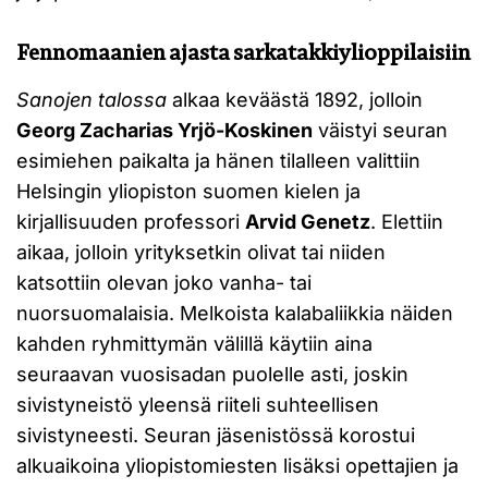
Fennomaanien ajasta sarkatakkiylioppilaisiin
Sanojen talossa
alkaa keväästä 1892, jolloin
Georg Zacharias Yrjö-Koskinen
väistyi seuran
esimiehen paikalta ja hänen tilalleen valittiin
Helsingin yliopiston suomen kielen ja
kirjallisuuden professori
Arvid Genetz
. Elettiin
aikaa, jolloin yrityksetkin olivat tai niiden
katsottiin olevan joko vanha- tai
nuorsuomalaisia. Melkoista kalabaliikkia näiden
kahden ryhmittymän välillä käytiin aina
seuraavan vuosisadan puolelle asti, joskin
sivistyneistö yleensä riiteli suhteellisen
sivistyneesti. Seuran jäsenistössä korostui
alkuaikoina yliopistomiesten lisäksi opettajien ja