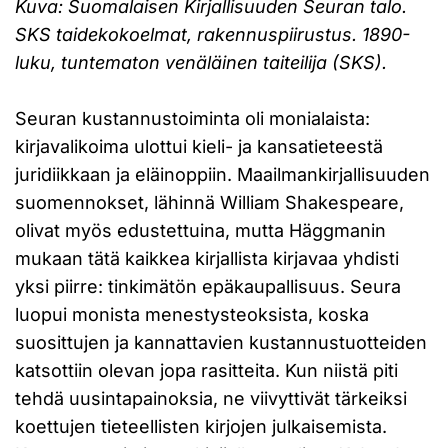
Kuva: Suomalaisen Kirjallisuuden Seuran talo.
SKS taidekokoelmat, rakennuspiirustus. 1890-
luku, tuntematon venäläinen taiteilija (SKS).
Seuran kustannustoiminta oli monialaista:
kirjavalikoima ulottui kieli- ja kansatieteestä
juridiikkaan ja eläinoppiin. Maailmankirjallisuuden
suomennokset, lähinnä William Shakespeare,
olivat myös edustettuina, mutta Häggmanin
mukaan tätä kaikkea kirjallista kirjavaa yhdisti
yksi piirre: tinkimätön epäkaupallisuus. Seura
luopui monista menestysteoksista, koska
suosittujen ja kannattavien kustannustuotteiden
katsottiin olevan jopa rasitteita. Kun niistä piti
tehdä uusintapainoksia, ne viivyttivät tärkeiksi
koettujen tieteellisten kirjojen julkaisemista.