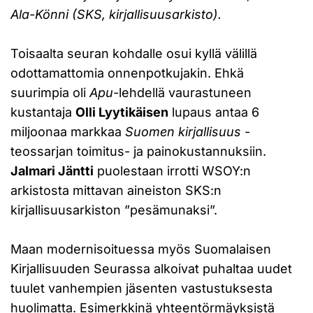
Ala-Könni (SKS, kirjallisuusarkisto).
Toisaalta seuran kohdalle osui kyllä välillä
odottamattomia onnenpotkujakin. Ehkä
suurimpia oli
Apu
-lehdellä vaurastuneen
kustantaja
Olli Lyytikäisen
lupaus antaa 6
miljoonaa markkaa
Suomen kirjallisuus
-
teossarjan toimitus- ja painokustannuksiin.
Jalmari Jäntti
puolestaan irrotti WSOY:n
arkistosta mittavan aineiston SKS:n
kirjallisuusarkiston ”pesämunaksi”.
Maan modernisoituessa myös Suomalaisen
Kirjallisuuden Seurassa alkoivat puhaltaa uudet
tuulet vanhempien jäsenten vastustuksesta
huolimatta. Esimerkkinä yhteentörmäyksistä