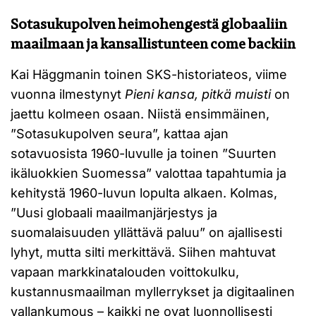
Sotasukupolven heimohengestä globaaliin
maailmaan ja kansallistunteen come backiin
Kai Häggmanin toinen SKS-historiateos, viime
vuonna ilmestynyt
Pieni kansa, pitkä muisti
on
jaettu kolmeen osaan. Niistä ensimmäinen,
”Sotasukupolven seura”, kattaa ajan
sotavuosista 1960-luvulle ja toinen ”Suurten
ikäluokkien Suomessa” valottaa tapahtumia ja
kehitystä 1960-luvun lopulta alkaen. Kolmas,
”Uusi globaali maailmanjärjestys ja
suomalaisuuden yllättävä paluu” on ajallisesti
lyhyt, mutta silti merkittävä. Siihen mahtuvat
vapaan markkinatalouden voittokulku,
kustannusmaailman myllerrykset ja digitaalinen
vallankumous – kaikki ne ovat luonnollisesti