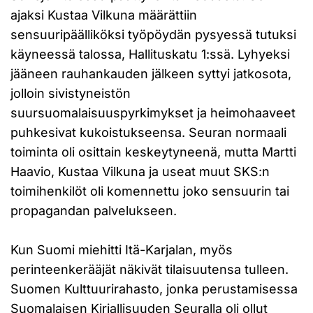
ajaksi Kustaa Vilkuna määrättiin
sensuuripäälliköksi työpöydän pysyessä tutuksi
käyneessä talossa, Hallituskatu 1:ssä. Lyhyeksi
jääneen rauhankauden jälkeen syttyi jatkosota,
jolloin sivistyneistön
suursuomalaisuuspyrkimykset ja heimohaaveet
puhkesivat kukoistukseensa. Seuran normaali
toiminta oli osittain keskeytyneenä, mutta Martti
Haavio, Kustaa Vilkuna ja useat muut SKS:n
toimihenkilöt oli komennettu joko sensuurin tai
propagandan palvelukseen.
Kun Suomi miehitti Itä-Karjalan, myös
perinteenkerääjät näkivät tilaisuutensa tulleen.
Suomen Kulttuurirahasto, jonka perustamisessa
Suomalaisen Kirjallisuuden Seuralla oli ollut