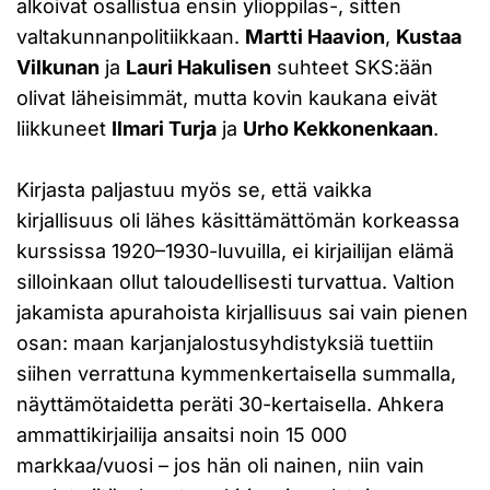
alkoivat osallistua ensin ylioppilas-, sitten
valtakunnanpolitiikkaan.
Martti Haavion
,
Kustaa
Vilkunan
ja
Lauri Hakulisen
suhteet SKS:ään
olivat läheisimmät, mutta kovin kaukana eivät
liikkuneet
Ilmari Turja
ja
Urho Kekkonenkaan
.
Kirjasta paljastuu myös se, että vaikka
kirjallisuus oli lähes käsittämättömän korkeassa
kurssissa 1920–1930-luvuilla, ei kirjailijan elämä
silloinkaan ollut taloudellisesti turvattua. Valtion
jakamista apurahoista kirjallisuus sai vain pienen
osan: maan karjanjalostusyhdistyksiä tuettiin
siihen verrattuna kymmenkertaisella summalla,
näyttämötaidetta peräti 30-kertaisella. Ahkera
ammattikirjailija ansaitsi noin 15 000
markkaa/vuosi – jos hän oli nainen, niin vain