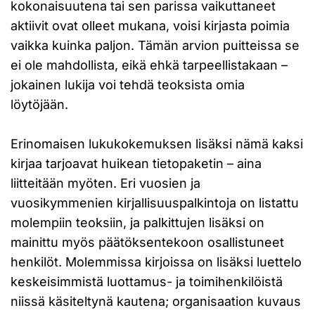
kokonaisuutena tai sen parissa vaikuttaneet
aktiivit ovat olleet mukana, voisi kirjasta poimia
vaikka kuinka paljon. Tämän arvion puitteissa se
ei ole mahdollista, eikä ehkä tarpeellistakaan –
jokainen lukija voi tehdä teoksista omia
löytöjään.
Erinomaisen lukukokemuksen lisäksi nämä kaksi
kirjaa tarjoavat huikean tietopaketin – aina
liitteitään myöten. Eri vuosien ja
vuosikymmenien kirjallisuuspalkintoja on listattu
molempiin teoksiin, ja palkittujen lisäksi on
mainittu myös päätöksentekoon osallistuneet
henkilöt. Molemmissa kirjoissa on lisäksi luettelo
keskeisimmistä luottamus- ja toimihenkilöistä
niissä käsiteltynä kautena; organisaation kuvaus