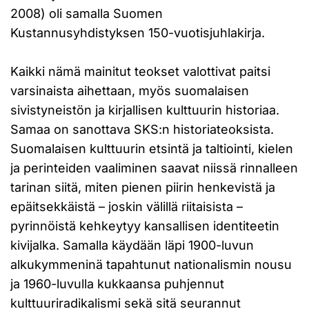
2008) oli samalla Suomen
Kustannusyhdistyksen 150-vuotisjuhlakirja.
Kaikki nämä mainitut teokset valottivat paitsi
varsinaista aihettaan, myös suomalaisen
sivistyneistön ja kirjallisen kulttuurin historiaa.
Samaa on sanottava SKS:n historiateoksista.
Suomalaisen kulttuurin etsintä ja taltiointi, kielen
ja perinteiden vaaliminen saavat niissä rinnalleen
tarinan siitä, miten pienen piirin henkevistä ja
epäitsekkäistä – joskin välillä riitaisista –
pyrinnöistä kehkeytyy kansallisen identiteetin
kivijalka. Samalla käydään läpi 1900-luvun
alkukymmeninä tapahtunut nationalismin nousu
ja 1960-luvulla kukkaansa puhjennut
kulttuuriradikalismi sekä sitä seurannut