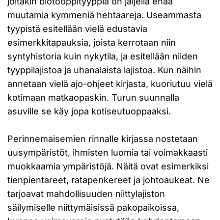
joitakin biotooppityyppiä on jäljellä enää
muutamia kymmeniä hehtaareja. Useammasta
tyypistä esitellään vielä edustavia
esimerkkitapauksia, joista kerrotaan niin
syntyhistoria kuin nykytila, ja esitellään niiden
tyyppilajistoa ja uhanalaista lajistoa. Kun näihin
annetaan vielä ajo-ohjeet kirjasta, kuoriutuu vielä
kotimaan matkaopaskin. Turun suunnalla
asuville se käy jopa kotiseutuoppaaksi.
Perinnemaisemien rinnalle kirjassa nostetaan
uusympäristöt, ihmisten luomia tai voimakkaasti
muokkaamia ympäristöjä. Näitä ovat esimerkiksi
tienpientareet, ratapenkereet ja johtoaukeat. Ne
tarjoavat mahdollisuuden niittylajiston
säilymiselle niittymäisissä pakopaikoissa,