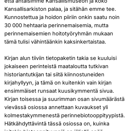
että antaisimme Kansallismuseon ja koko
Kansallisarkiston palaa, ja sitähän emme tee.
Kunnostettua ja hoidon piiriin onkin saatu noin
30 000 hehtaaria perinnemaisemia, mutta
perinnemaisemien hoitotyöryhmän mukaan
tämä tulisi vähintäänkin kaksinkertaistaa.
Kirjan alun tiiviin tietopaketin takia se kuuluisi
jokaiseen perinteistä maataloutta tutkivan
historiantutkijan tai siitä kiinnostuneiden
kirjahyllyyn, ja tämä on kuitenkin vain kirjan
ensimmäiset runsaat kuusikymmentä sivua.
Kirjan toisessa ja suurimman osan sivumäärästä
vievässä osiossa annettaan kuvaukset yli
kolmestakymmenestä perinnebiotooppityypistä.
Hätkähdyttävintä tässä osiossa on, kuinka