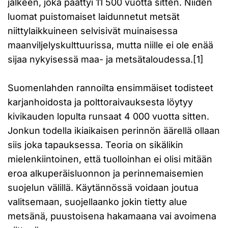
jälkeen, joka päättyi 11 500 vuotta sitten. Niiden
luomat puistomaiset laidunnetut metsät
niittylaikkuineen selvisivät muinaisessa
maanviljelyskulttuurissa, mutta niille ei ole enää
sijaa nykyisessä maa- ja metsätaloudessa.[1]
Suomenlahden rannoilta ensimmäiset todisteet
karjanhoidosta ja polttoraivauksesta löytyy
kivikauden lopulta runsaat 4 000 vuotta sitten.
Jonkun todella ikiaikaisen perinnön äärellä ollaan
siis joka tapauksessa. Teoria on sikälikin
mielenkiintoinen, että tuolloinhan ei olisi mitään
eroa alkuperäisluonnon ja perinnemaisemien
suojelun välillä. Käytännössä voidaan joutua
valitsemaan, suojellaanko jokin tietty alue
metsänä, puustoisena hakamaana vai avoimena