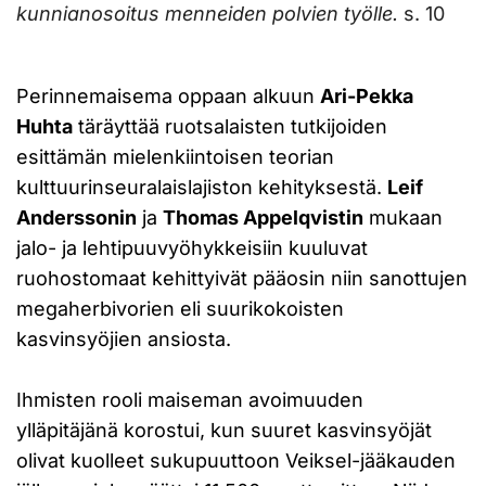
kunnianosoitus menneiden polvien työlle.
s. 10
Perinnemaisema oppaan alkuun
Ari-Pekka
Huhta
täräyttää ruotsalaisten tutkijoiden
esittämän mielenkiintoisen teorian
kulttuurinseuralaislajiston kehityksestä.
Leif
Anderssonin
ja
Thomas Appelqvistin
mukaan
jalo- ja lehtipuuvyöhykkeisiin kuuluvat
ruohostomaat kehittyivät pääosin niin sanottujen
megaherbivorien eli suurikokoisten
kasvinsyöjien ansiosta.
Ihmisten rooli maiseman avoimuuden
ylläpitäjänä korostui, kun suuret kasvinsyöjät
olivat kuolleet sukupuuttoon Veiksel-jääkauden