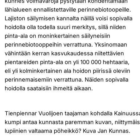
kunnes voimavaroja pystytään kohdentamaan
lähialueen ennallistettaville perinnebiotoopeille.
Lajiston säilymisen kannalta näillä voisi sopivalla
hoidolla olla todella suuri merkitys, sillä niiden
pinta-ala on moninkertainen säilyneisiin
perinnebiotooppeihin verrattuna. Yksinomaan
vähintään kerran kasvukaudessa niitettävien
pientareiden pinta-ala on yli 100 000 hehtaaria,
eli yli kolminkertainen ala hoidon piirissä oleviin
perinnemaisemiin verrattuna. Näiden sopivalla
hoidolla saataisiin ihmeitä aikaan.
Tienpiennar Vuolijoen taajaman kohdalla Kainuussa.
kumpi antaa kunnasta paremman kuvan, niittymäises
lupiinien valtaama pöheikkö? Kuva Jan Kunnas.