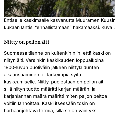
Entiselle kaskimaalle kasvanutta Muuramen Kuus
kukaan lähtisi ”ennallistamaan” hakamaaksi. Kuva
Niitty on pellon äiti
Suomessa tilanne on kuitenkin niin, että kaski on
niityn äiti. Varsinkin kaskikauden loppuaikoina
1800-luvun puolivälin jälkeen niittylaidunten
aikaansaaminen oli tärkeimpiä syitä
kaskeamiselle. Niitty, puolestaan on pellon äiti,
sillä niityn tuotto määritti karjan määrän, ja
karjanlannan määrä määritti miten paljon peltoa
voitiin lannoittaa. Kaski itsessään tosin on
harhaanjohtava termiä, sillä se on vain yksi