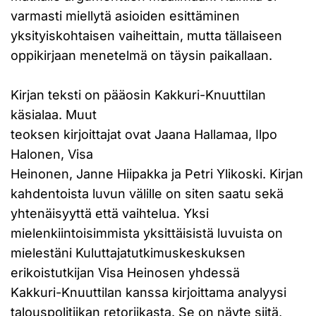
varmasti miellytä asioiden esittäminen
yksityiskohtaisen vaiheittain, mutta tällaiseen
oppikirjaan menetelmä on täysin paikallaan.
Kirjan teksti on pääosin Kakkuri-Knuuttilan
käsialaa. Muut
teoksen kirjoittajat ovat Jaana Hallamaa, Ilpo
Halonen, Visa
Heinonen, Janne Hiipakka ja Petri Ylikoski. Kirjan
kahdentoista luvun välille on siten saatu sekä
yhtenäisyyttä että vaihtelua. Yksi
mielenkiintoisimmista yksittäisistä luvuista on
mielestäni Kuluttajatutkimuskeskuksen
erikoistutkijan Visa Heinosen yhdessä
Kakkuri-Knuuttilan kanssa kirjoittama analyysi
talouspolitiikan retoriikasta. Se on näyte siitä,