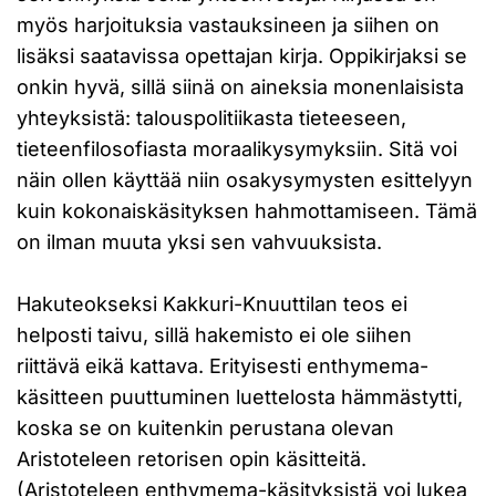
myös harjoituksia vastauksineen ja siihen on
lisäksi saatavissa opettajan kirja. Oppikirjaksi se
onkin hyvä, sillä siinä on aineksia monenlaisista
yhteyksistä: talouspolitiikasta tieteeseen,
tieteenfilosofiasta moraalikysymyksiin. Sitä voi
näin ollen käyttää niin osakysymysten esittelyyn
kuin kokonaiskäsityksen hahmottamiseen. Tämä
on ilman muuta yksi sen vahvuuksista.
Hakuteokseksi Kakkuri-Knuuttilan teos ei
helposti taivu, sillä hakemisto ei ole siihen
riittävä eikä kattava. Erityisesti enthymema-
käsitteen puuttuminen luettelosta hämmästytti,
koska se on kuitenkin perustana olevan
Aristoteleen retorisen opin käsitteitä.
(Aristoteleen enthymema-käsityksistä voi lukea