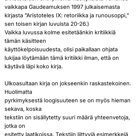
vaikkapa Gaudeamuksen 1997 julkaisemasta
kirjasta ”Aristoteles IX: retoriikka ja runousoppi,”
sen toisen kirjan luvuista 20-26.)
Vaikka luvussa kolme esitetäänkin kritiikkiä
tämän käsitteen
käyttökelpoisuudesta, olisi paikallaan ohjata
lukijaa löytämään tämä kritiikki ilman, että on
käytävä läpi koko kirja.
Ulkoasultaan kirja on jokseenkin raskastekoinen.
Huolimatta
pyrkimyksestä loogisuuteen se on myös hieman
sekava, koska
tekstiin on sisällytetty suuri määrä yhteenvetoja,
jotka on
esitetty laatikoissa. Tekstiin liittyviä esimerkkejä