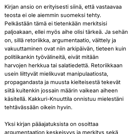
Kirjan ansio on erityisesti siinä, että vastaavaa
teosta ei ole aiemmin suomeksi tehty.
Pelkästään tämä ei tietenkään merkitsisi
paljoakaan, ellei myös aihe olisi tärkeä. Ja sehän
on, sillä retoriikka, argumentaatio, väittely ja
vakuuttaminen ovat niin arkipäivän, tieteen kuin
politiikankin työvälineitä, eivät mitään
harvojen herkkua tai salatiedettä. Retoriikkaan
usein liittyvät mielikuvat manipulaatiosta,
propagandasta ja muusta kielteisestä tekevät
siitä kuitenkin jossain määrin vaikean aiheen
käsitellä. Kakkuri-Knuuttila onnistuu mielestäni
tehtävässään oikein hyvin.
Yksi kirjan pääajatuksista on osoittaa
argumentaation keskeisyys ja merkitys sekä