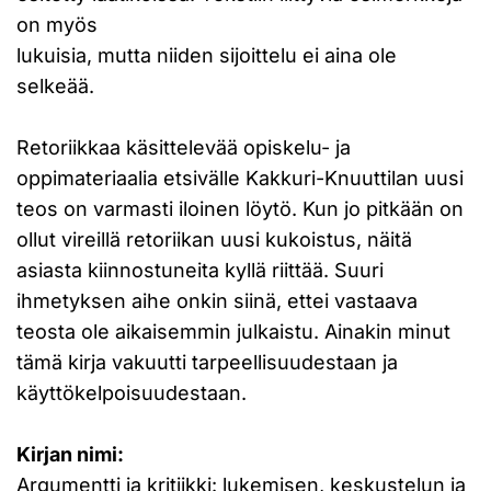
on myös
lukuisia, mutta niiden sijoittelu ei aina ole
selkeää.
Retoriikkaa käsittelevää opiskelu- ja
oppimateriaalia etsivälle Kakkuri-Knuuttilan uusi
teos on varmasti iloinen löytö. Kun jo pitkään on
ollut vireillä retoriikan uusi kukoistus, näitä
asiasta kiinnostuneita kyllä riittää. Suuri
ihmetyksen aihe onkin siinä, ettei vastaava
teosta ole aikaisemmin julkaistu. Ainakin minut
tämä kirja vakuutti tarpeellisuudestaan ja
käyttökelpoisuudestaan.
Kirjan nimi:
Argumentti ja kritiikki: lukemisen, keskustelun ja