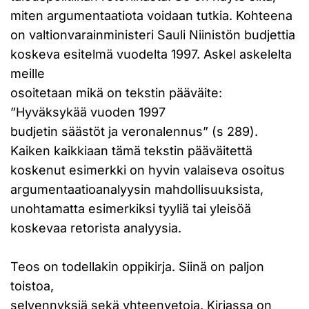
miten argumentaatiota voidaan tutkia. Kohteena
on valtionvarainministeri Sauli Niinistön budjettia
koskeva esitelmä vuodelta 1997. Askel askelelta
meille
osoitetaan mikä on tekstin pääväite:
”Hyväksykää vuoden 1997
budjetin säästöt ja veronalennus” (s 289).
Kaiken kaikkiaan tämä tekstin pääväitettä
koskenut esimerkki on hyvin valaiseva osoitus
argumentaatioanalyysin mahdollisuuksista,
unohtamatta esimerkiksi tyyliä tai yleisöä
koskevaa retorista analyysia.
Teos on todellakin oppikirja. Siinä on paljon
toistoa,
selvennyksiä sekä yhteenvetoja. Kirjassa on