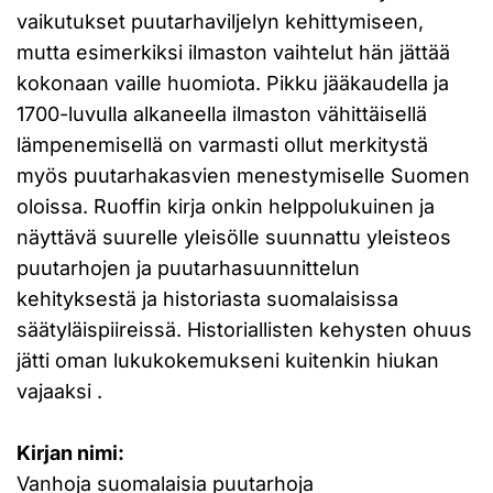
vaikutukset puutarhaviljelyn kehittymiseen,
mutta esimerkiksi ilmaston vaihtelut hän jättää
kokonaan vaille huomiota. Pikku jääkaudella ja
1700-luvulla alkaneella ilmaston vähittäisellä
lämpenemisellä on varmasti ollut merkitystä
myös puutarhakasvien menestymiselle Suomen
oloissa. Ruoffin kirja onkin helppolukuinen ja
näyttävä suurelle yleisölle suunnattu yleisteos
puutarhojen ja puutarhasuunnittelun
kehityksestä ja historiasta suomalaisissa
säätyläispiireissä. Historiallisten kehysten ohuus
jätti oman lukukokemukseni kuitenkin hiukan
vajaaksi .
Kirjan nimi:
Vanhoja suomalaisia puutarhoja