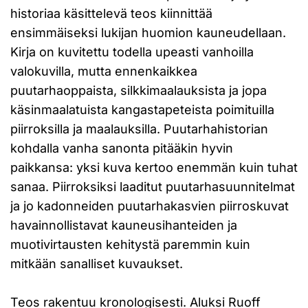
historiaa käsittelevä teos kiinnittää
ensimmäiseksi lukijan huomion kauneudellaan.
Kirja on kuvitettu todella upeasti vanhoilla
valokuvilla, mutta ennenkaikkea
puutarhaoppaista, silkkimaalauksista ja jopa
käsinmaalatuista kangastapeteista poimituilla
piirroksilla ja maalauksilla. Puutarhahistorian
kohdalla vanha sanonta pitääkin hyvin
paikkansa: yksi kuva kertoo enemmän kuin tuhat
sanaa. Piirroksiksi laaditut puutarhasuunnitelmat
ja jo kadonneiden puutarhakasvien piirroskuvat
havainnollistavat kauneusihanteiden ja
muotivirtausten kehitystä paremmin kuin
mitkään sanalliset kuvaukset.
Teos rakentuu kronologisesti. Aluksi Ruoff