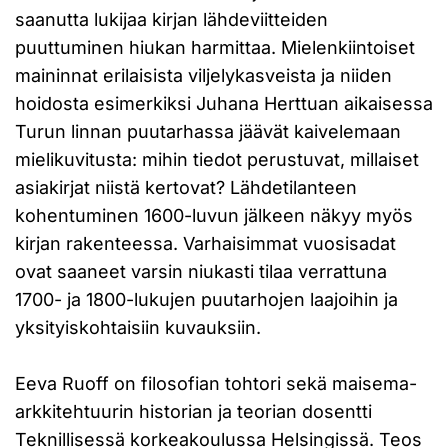
saanutta lukijaa kirjan lähdeviitteiden
puuttuminen hiukan harmittaa. Mielenkiintoiset
maininnat erilaisista viljelykasveista ja niiden
hoidosta esimerkiksi Juhana Herttuan aikaisessa
Turun linnan puutarhassa jäävät kaivelemaan
mielikuvitusta: mihin tiedot perustuvat, millaiset
asiakirjat niistä kertovat? Lähdetilanteen
kohentuminen 1600-luvun jälkeen näkyy myös
kirjan rakenteessa. Varhaisimmat vuosisadat
ovat saaneet varsin niukasti tilaa verrattuna
1700- ja 1800-lukujen puutarhojen laajoihin ja
yksityiskohtaisiin kuvauksiin.
Eeva Ruoff on filosofian tohtori sekä maisema-
arkkitehtuurin historian ja teorian dosentti
Teknillisessä korkeakoulussa Helsingissä. Teos