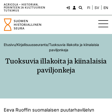
AGRICOLA – HISTORIAN,
FI
SV
EN
PERINTEEN JA KULTTUURIEN
TUTKIMUS
Etusivu
/
Kirjallisuusseuranta
/
Tuoksuvia illakoita ja kiinalaisia
paviljonkeja
Tuoksuvia illakoita ja kiinalaisia
paviljonkeja
Eeva Ruoffin suomalaisen puutarhaviljelyn