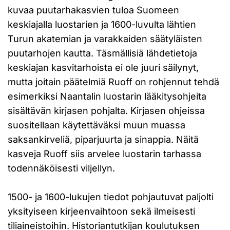
kuvaa puutarhakasvien tuloa Suomeen
keskiajalla luostarien ja 1600-luvulta lähtien
Turun akatemian ja varakkaiden säätyläisten
puutarhojen kautta. Täsmällisiä lähdetietoja
keskiajan kasvitarhoista ei ole juuri säilynyt,
mutta joitain päätelmiä Ruoff on rohjennut tehdä
esimerkiksi Naantalin luostarin lääkitysohjeita
sisältävän kirjasen pohjalta. Kirjasen ohjeissa
suositellaan käytettäväksi muun muassa
saksankirveliä, piparjuurta ja sinappia. Näitä
kasveja Ruoff siis arvelee luostarin tarhassa
todennäköisesti viljellyn.
1500- ja 1600-lukujen tiedot pohjautuvat paljolti
yksityiseen kirjeenvaihtoon sekä ilmeisesti
tiliaineistoihin. Historiantutkijan koulutuksen