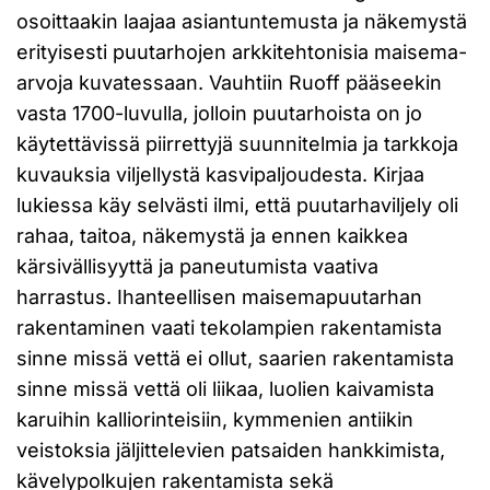
osoittaakin laajaa asiantuntemusta ja näkemystä
erityisesti puutarhojen arkkitehtonisia maisema-
arvoja kuvatessaan. Vauhtiin Ruoff pääseekin
vasta 1700-luvulla, jolloin puutarhoista on jo
käytettävissä piirrettyjä suunnitelmia ja tarkkoja
kuvauksia viljellystä kasvipaljoudesta. Kirjaa
lukiessa käy selvästi ilmi, että puutarhaviljely oli
rahaa, taitoa, näkemystä ja ennen kaikkea
kärsivällisyyttä ja paneutumista vaativa
harrastus. Ihanteellisen maisemapuutarhan
rakentaminen vaati tekolampien rakentamista
sinne missä vettä ei ollut, saarien rakentamista
sinne missä vettä oli liikaa, luolien kaivamista
karuihin kalliorinteisiin, kymmenien antiikin
veistoksia jäljittelevien patsaiden hankkimista,
kävelypolkujen rakentamista sekä