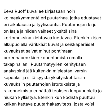
Eeva Ruoff kuvailee kirjassaan noin
kolmeakymmentä eri puutarhaa, jotka edustavat
eri aikakausia ja tyylisuuntia. Puutarhojen kirjo
on laaja ja niiden vaiheet yksittäisinä
kertomuksina kiehtovaa luettavaa. Etenkin kirjan
alkupuolella värikkäät kuvat ja seikkaperäiset
kuvaukset saivat minut pohtimaan
perennapenkkien kohentamista omalla
takapihallani. Puutarhatyylien kehityksen
analysointi jää kuitenkin mielestäni varsin
kapeaksi ja siitä syystä yksityiskohtaisiin
kuvauksiin puutarhojen istutuksista ja
rakennelmista ennättää teoksen loppupuolella jo
hiukan kyllästyä. Etenkin kun kodista puuttuu
kaiken kattava puutarhakasviteos, josta voisi