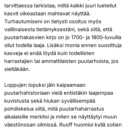
tarvittaessa tarkistaa, miltä kaikki juuri luetellut
kasvit oikeastaan mahtavat näyttää.
Turhautumiseni on tietysti osoitus myös
vaillinaisesta tietämyksestäni, sekä siitä, että
puutarhakasvien kirjo on jo 1700- ja 1800-luvuilla
ollut todella laaja. Lisäksi monia ennen suosittuja
kasveja ei enää löydä kuin todellisten
harrastajien tai ammattilaisten puutarhoista, jos
sieltäkään.
Loppujen lopuksi jäin kaipaamaan
puutarhahistoriaan vielä entistäkin laajempaa
kuvistusta sekä hiukan syvällisempää
pohdiskelua siitä, mitä puutarhaharrastus
aikalaisille merkitsi ja miten se näyttäytyi muun
väestönosan silmissä. Ruoff huomioi kyllä sotien