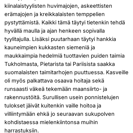
kiinalaistyylisten huvimajojen, askeettisten
erämajojen ja kreikkalaisten temppelien
pystyttämistä. Kaikki tämä täytyi tietenkin tehdä
hyvällä maulla ja ajan henkeen sopivalla
tyylitajulla. Lisäksi puutarhaan täytyi hankkia
kauneimpien kukkasten siemeniä ja
maukkaimpia hedelmiä tuottavien puiden taimia
Tukholmasta, Pietarista tai Pariisista saakka
suomalaisten taimitarhojen puuttuessa. Kasveille
oli myös palkattava osaava hoitaja sekä
runsaasti väkeä tekemään maansiirto- ja
rakennustöitä. Surullisen usein ponnistelujen
tulokset jäivät kuitenkin vaille hoitoa ja
villiintymään ehkä jo seuraavan sukupolven
kohdistaessa mielenkiintonsa muihin
harrastuksiin.