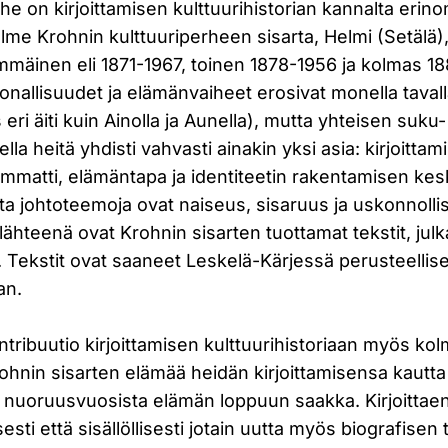
he on kirjoittamisen kulttuurihistorian kannalta erino
me Krohnin kulttuuriperheen sisarta, Helmi (Setälä), 
mmäinen eli 1871-1967, toinen 1878-1956 ja kolmas 18
nallisuudet ja elämänvaiheet erosivat monella taval
 eri äiti kuin Ainolla ja Aunella), mutta yhteisen suku
la heitä yhdisti vahvasti ainakin yksi asia: kirjoittam
 ammatti, elämäntapa ja identiteetin rakentamisen ke
a johtoteemoja ovat naiseus, sisaruus ja uskonnolli
hteenä ovat Krohnin sisarten tuottamat tekstit, julka
 Tekstit ovat saaneet Leskelä-Kärjessä perusteellise
an.
ntribuutio kirjoittamisen kulttuurihistoriaan myös kol
ohnin sisarten elämää heidän kirjoittamisensa kautta – 
– nuoruusvuosista elämän loppuun saakka. Kirjoittae
sti että sisällöllisesti jotain uutta myös biografise