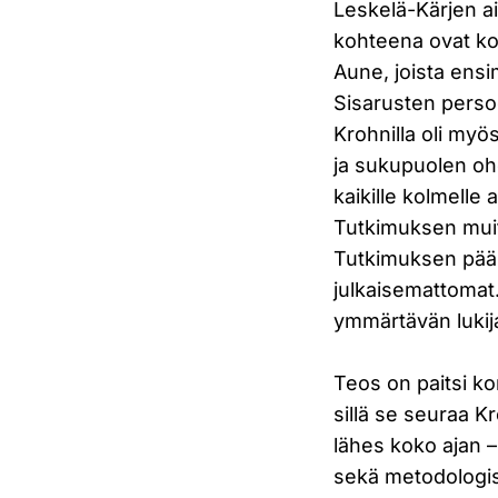
Leskelä-Kärjen ai
kohteena ovat kol
Aune, joista ensi
Sisarusten persoo
Krohnilla oli myös
ja sukupuolen ohel
kaikille kolmelle
Tutkimuksen muit
Tutkimuksen päälä
julkaisemattomat.
ymmärtävän lukij
Teos on paitsi ko
sillä se seuraa Kr
lähes koko ajan 
sekä metodologise