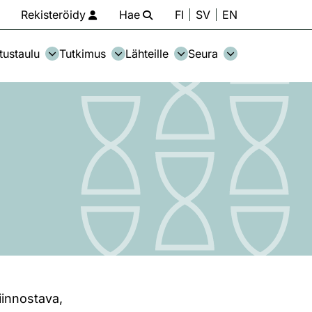
Rekisteröidy
Hae
FI
SV
EN
tustaulu
Tutkimus
Lähteille
Seura
iinnostava,