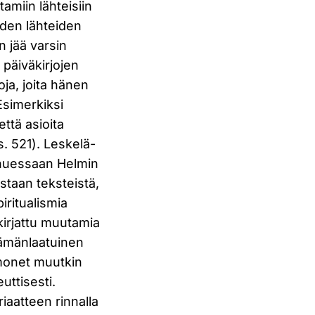
amiin lähteisiin
iden lähteiden
n jää varsin
 päiväkirjojen
oja, joita hänen
Esimerkiksi
ttä asioita
(s. 521). Leskelä-
puhuessaan Helmin
istaan teksteistä,
iritualismia
kirjattu muutamia
 tämänlaatuinen
 monet muutkin
uttisesti.
iaatteen rinnalla