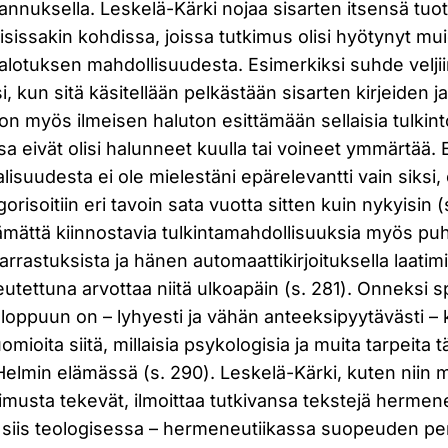
tannuksella. Leskelä-Kärki nojaa sisarten itsensä tuott
sissakin kohdissa, joissa tutkimus olisi hyötynyt mu
valotuksen mahdollisuudesta. Esimerkiksi suhde veljii
, kun sitä käsitellään pelkästään sisarten kirjeiden ja
a on myös ilmeisen haluton esittämään sellaisia tulkint
 eivät olisi halunneet kuulla tai voineet ymmärtää. 
suudesta ei ole mielestäni epärelevantti vain siksi, e
egorisoitiin eri tavoin sata vuotta sitten kuin nykyisin 
ttämättä kiinnostavia tulkintamahdollisuuksia myös 
 harrastuksista ja hänen automaattikirjoituksella laatim
eutettuna arvottaa niitä ulkoapäin (s. 281). Onneksi sp
oppuun on – lyhyesti ja vähän anteeksipyytävästi – 
omioita siitä, millaisia psykologisia ja muita tarpeita
 Helmin elämässä (s. 290). Leskelä-Kärki, kuten niin
tkimusta tekevät, ilmoittaa tutkivansa tekstejä hermene
 siis teologisessa – hermeneutiikassa suopeuden per