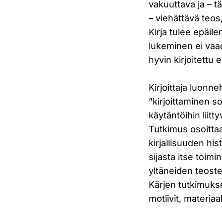
vakuuttava ja – t
– viehättävä teos
Kirja tulee epäil
lukeminen ei vaadi
hyvin kirjoitettu
Kirjoittaja luonne
”kirjoittaminen so
käytäntöihin liitt
Tutkimus osoittaa
kirjallisuuden hi
sijasta itse toim
yltäneiden teoste
Kärjen tutkimukse
motiivit, materiaa