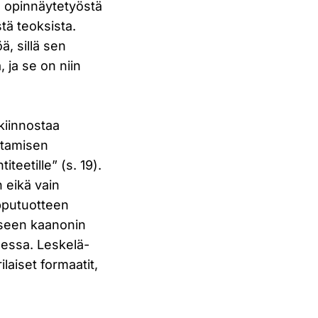
ta opinnäytetyöstä
tä teoksista.
ä, sillä sen
, ja se on niin
 kiinnostaa
ittamisen
iteetille” (s. 19).
n eikä vain
opputuotteen
liseen kaanonin
dessa. Leskelä-
laiset formaatit,