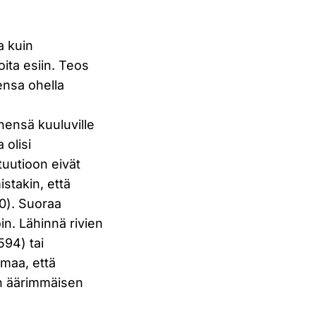
a kuin
oita esiin. Teos
ensa ohella
änensä kuuluville
 olisi
tuutioon eivät
istakin, että
0). Suoraa
oin. Lähinnä rivien
594) tai
lmaa, että
on äärimmäisen