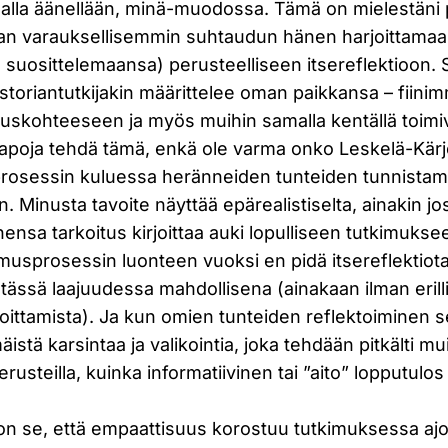
malla äänellään, minä-muodossa. Tämä on mielestäni
eman varauksellisemmin suhtaudun hänen harjoittamaan
suosittelemaansa) perusteelliseen itsereflektioon. 
historiantutkijakin määrittelee oman paikkansa – fiini
skohteeseen ja myös muihin samalla kentällä toimivii
tapoja tehdä tämä, enkä ole varma onko Leskelä-Kär
prosessin kuluessa heränneiden tunteiden tunnistami
. Minusta tavoite näyttää epärealistiselta, ainakin j
nensa tarkoitus kirjoittaa auki lopulliseen tutkimuksee
imusprosessin luonteen vuoksi en pidä itsereflektiot
tässä laajuudessa mahdollisena (ainakaan ilman erill
oittamista). Ja kun omien tunteiden reflektoiminen 
istä karsintaa ja valikointia, joka tehdään pitkälti mui
erusteilla, kuinka informatiivinen tai ”aito” lopputulos 
n se, että empaattisuus korostuu tutkimuksessa ajoi