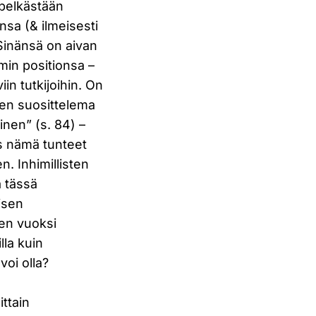
 pelkästään
sa (& ilmeisesti
Sinänsä on aivan
mmin positionsa –
n tutkijoihin. On
jen suosittelema
nen” (s. 84) –
os nämä tunteet
n. Inhimillisten
a tässä
isen
sen vuoksi
lla kuin
voi olla?
ttain