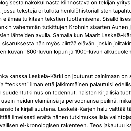
logisesta näkökulmasta kiinnostava on tekijän yritys
aa, jossa tekstejä ei tulkita henkilöhistoriallisten tapa
elämää tulkitaan tekstien tuottamisena. Sisällöllises
etenkin vähemmän tutkittujen Krohnin sisarten Aunen 
ien lähteiden avulla. Samalla kun Maarit Leskelä-Kär
sisaruksesta hän myös piirtää elävän, joskin joiltaki
en kuvan 1800-luvun lopun ja 1900-luvun alkupuole
nka kanssa Leskelä-Kärki on joutunut painimaan on s
 ja ”teokset” ilman että jälkimmäinen palautuisi edell
llisuudentutkimus on todennut, naisten kirjallisia tuot
an usein heidän elämänsä ja persoonansa peilinä, mik
ansioita kirjallisuutena. Leskelä-Kärjen halu välttää 
tää ilmeisesti eräitä hänen tutkimuksellisia valintoja
tavallisen ei-kronologisen rakenteen. Teos jakautuu 