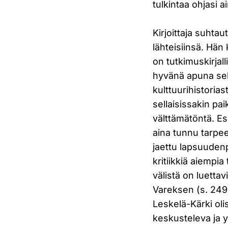
tulkintaa ohjasi a
Kirjoittaja suhta
lähteisiinsä. Hän
on tutkimuskirjal
hyvänä apuna sella
kulttuurihistorias
sellaisissakin pa
välttämätöntä. Es
aina tunnu tarpeel
jaettu lapsuuden
kritiikkiä aiempia
välistä on luettav
Vareksen (s. 249)
Leskelä-Kärki ol
keskusteleva ja y