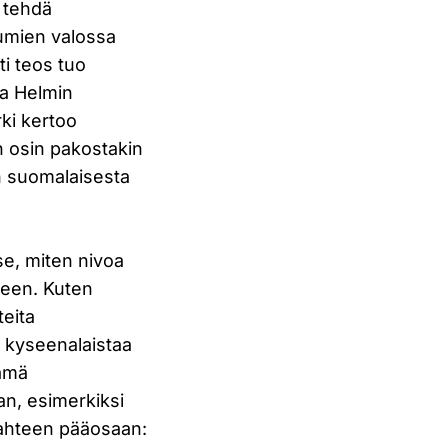
 tehdä
htumien valossa
ti teos tuo
ja Helmin
ki kertoo
n osin pakostakin
n suomalaisesta
e, miten nivoa
iseen. Kuten
teita
ä kyseenalaistaa
tämä
an, esimerkiksi
kahteen pääosaan: