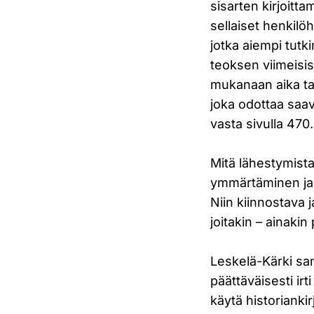
sisarten kirjoitt
sellaiset henkilö
jotka aiempi tutk
teoksen viimeisi
mukanaan aika tava
joka odottaa saa
vasta sivulla 470.
Mitä lähestymista
ymmärtäminen ja 
Niin kiinnostava 
joitakin – ainakin 
Leskelä-Kärki san
päättäväisesti irt
käytä historianki