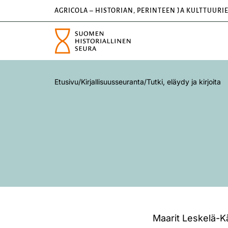
AGRICOLA – HISTORIAN, PERINTEEN JA KULTTUURI
Etusivu
/
Kirjallisuusseuranta
/
Tutki, eläydy ja kirjoita
Maarit Leskelä-Kä