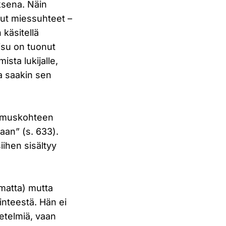
uksena. Näin
etut miessuhteet –
 käsitellä
isu on tuonut
ista lukijalle,
a saakin sen
tkimuskohteen
aan” (s. 633).
iihen sisältyy
imatta) mutta
rinteestä. Hän ei
netelmiä, vaan