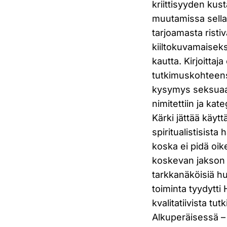
kriittisyyden kus
muutamissa sellai
tarjoamasta risti
kiiltokuvamaiseksi
kautta. Kirjoittaj
tutkimuskohteensa
kysymys seksuaali
nimitettiin ja kat
Kärki jättää käy
spiritualistisista
koska ei pidä oik
koskevan jakson l
tarkkanäköisiä hu
toiminta tyydytti
kvalitatiivista tu
Alkuperäisessä –