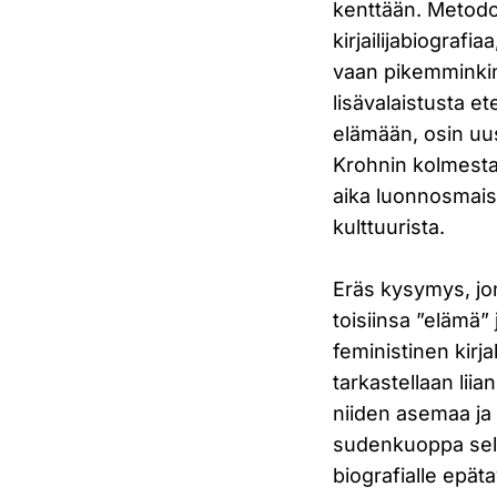
kenttään. Metodo
kirjailijabiografi
vaan pikemminkin 
lisävalaistusta 
elämään, osin uus
Krohnin kolmesta 
aika luonnosmais
kulttuurista.
Eräs kysymys, jo
toisiinsa ”elämä”
feministinen kirja
tarkastellaan lii
niiden asemaa ja 
sudenkuoppa selit
biografialle epä