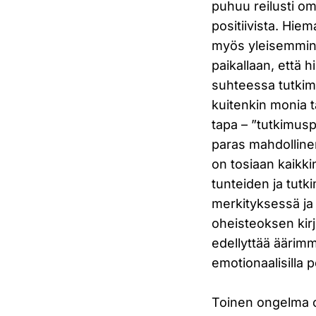
puhuu reilusti o
positiivista. Hi
myös yleisemmin 
paikallaan, että 
suhteessa tutkimu
kuitenkin monia 
tapa – ”tutkimus
paras mahdollinen
on tosiaan kaikki
tunteiden ja tutk
merkityksessä ja 
oheisteoksen kirj
edellyttää äärimmä
emotionaalisilla p
Toinen ongelma o