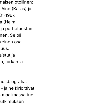
maisen otollinen:
Aino (Kallas) ja
81-1967.
la (Helmi
- ja perhetaustan
inen. Se oli
skeinen osa.
suus.
istut ja
n, tarkan ja
moisbiografia,
ja he kirjoittivat
n maailmassa tuo
n tutkimuksen