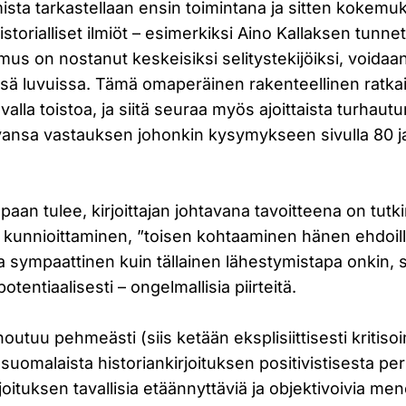
amista tarkastellaan ensin toimintana ja sitten kokem
historialliset ilmiöt – esimerkiksi Aino Kallaksen tunn
imus on nostanut keskeisiksi selitystekijöiksi, voidaan
ssä luvuissa. Tämä omaperäinen rakenteellinen ratka
lla toistoa, ja siitä seuraa myös ajoittaista turhautum
vansa vastauksen johonkin kysymykseen sivulla 80 j
paan tulee, kirjoittajan johtavana tavoitteena on tu
kunnioittaminen, ”toisen kohtaaminen hänen ehdoill
ja sympaattinen kuin tällainen lähestymistapa onkin, s
potentiaalisesti – ongelmallisia piirteitä.
outuu pehmeästi (siis ketään eksplisiittisesti kritiso
i suomalaista historiankirjoituksen positivistisesta pe
rjoituksen tavallisia etäännyttäviä ja objektivoivia me