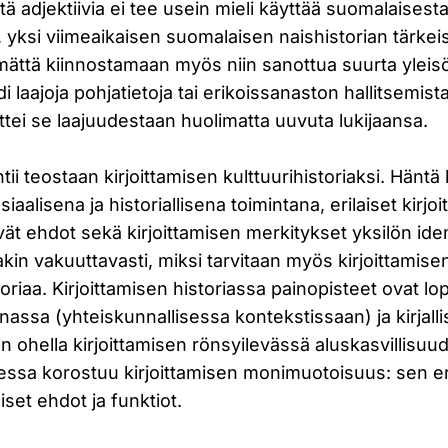
ätä adjektiivia ei tee usein mieli käyttää suomalaises
, yksi viimeaikaisen suomalaisen naishistorian tärkeis
emättä kiinnostamaan myös niin sanottua suurta yleisö
 laajoja pohjatietoja tai erikoissanaston hallitsemista
 ettei se laajuudestaan huolimatta uuvuta lukijaansa.
htii teostaan kirjoittamisen kulttuurihistoriaksi. Häntä
siaalisena ja historiallisena toimintana, erilaiset kirjo
yvät ehdot sekä kirjoittamisen merkitykset yksilön ident
kin vakuuttavasti, miksi tarvitaan myös kirjoittamise
storiaa. Kirjoittamisen historiassa painopisteet ovat l
innassa (yhteiskunnallisessa kontekstissaan) ja kirjal
n ohella kirjoittamisen rönsyilevässä aluskasvillisuu
ssa korostuu kirjoittamisen monimuotoisuus: sen eri
liset ehdot ja funktiot.