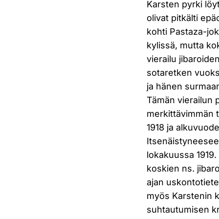
Karsten pyrki löy
olivat pitkälti e
kohti Pastaza-jok
kylissä, mutta k
vierailu jibaroid
sotaretken vuoksi
ja hänen surmaam
Tämän vierailun p
merkittävimmän
1918 ja alkuvuode
Itsenäistyneesee
lokakuussa 1919.
koskien ns. jiba
ajan uskontotiete
myös Karstenin käs
suhtautumisen kri