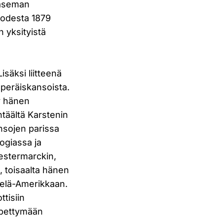
 aseman
uodesta 1879
 yksityistä
säksi liitteenä
uperäiskansoista.
y hänen
täältä Karstenin
nsojen parissa
ogiassa ja
estermarckin,
 toisaalta hänen
telä-Amerikkaan.
ttisiin
i pettymään