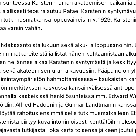
n suhteessa Karstenin oman akateemisen paikan ja
 ajallisesti teos rajautuu Rafael Karstenin syntymäv
tutkimusmatkansa loppuvaiheisiin v. 1929. Karstenin
taa varsin vähän.
ahdeksaantoista lukuun sekä alku- ja loppusanoihin. Li
enin matkareiteistä ja listat hänen kohtaamistaan alk
en neljännes alkaa Karstenin syntymästä ja keskitty
a sekä akateemisen uran alkuvuosiin. Pääpaino on yh
oimintaympäristön hahmottamisessa – kaukaisten ka
yön merkityksen kasvussa kansainvälisessä antropol
annalta keskeisissä henkilösuhteissa mm. Edward W
öldin, Alfred Haddonin ja Gunnar Landtmanin kanssa,
löytää rahoitus ensimmäiselle tutkimusmatkalleen E
tenista piirtyy kuva intohimoisesti kenttätöihin eksoo
ajavasta tutkijasta, joka kerta toisensa jälkeen joutu