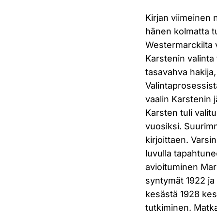
Kirjan viimeinen 
hänen kolmatta t
Westermarckilta v
Karstenin valinta 
tasavahva hakija
Valintaprosessist
vaalin Karstenin j
Karsten tuli valit
vuosiksi. Suurim
kirjoittaen. Vars
luvulla tapahtun
avioituminen Mar
syntymät 1922 ja
kesästä 1928 kes
tutkiminen. Matk