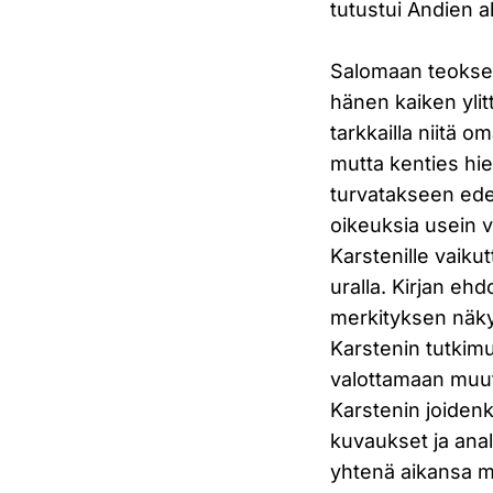
tutustui Andien 
Salomaan teoksen
hänen kaiken ylit
tarkkailla niitä o
mutta kenties hie
turvatakseen edel
oikeuksia usein va
Karstenille vaiku
uralla. Kirjan eh
merkityksen näkyv
Karstenin tutkimu
valottamaan muuta
Karstenin joidenk
kuvaukset ja anal
yhtenä aikansa me