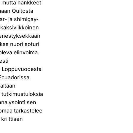
ä, mutta hankkeet
amaan Quitosta
ar- ja shimigay-
kaksiviikkoinen
n menestyksekkään
kas nuori soturi
oleva elinvoima.
esti
. Loppuvuodesta
 Ecuadorissa.
altaan
 tutkimustuloksia
nalysointi sen
alomaa tarkastelee
kriittisen