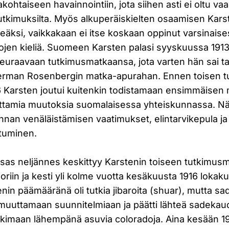
taiseen havainnointiin, jota siihen asti ei oltu vaa
tutkimuksilta. Myös alkuperäiskielten osaamisen Kars
keäksi, vaikkakaan ei itse koskaan oppinut varsinais
ojen kieliä. Suomeen Karsten palasi syyskuussa 1913
seuraavaan tutkimusmatkaansa, jota varten hän sai 
rman Rosenbergin matka-apurahan. Ennen toisen 
16 Karsten joutui kuitenkin todistamaan ensimmäise
ttamia muutoksia suomalaisessa yhteiskunnassa. Näi
unnan venäläistämisen vaatimukset, elintarvikepula ja 
utuminen.
nsas neljännes keskittyy Karstenin toiseen tutkimus
riin ja kesti yli kolme vuotta kesäkuusta 1916 lokakuu
nin päämääränä oli tutkia jibaroita (shuar), mutta 
i muuttamaan suunnitelmiaan ja päätti lähteä sadeka
tkimaan lähempänä asuvia coloradoja. Aina kesään 1