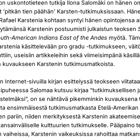
ston uskontotieteen tutkija Ilona Salomäki on hänen 
’pitkän tien päähän’ Karsten-tutkimuksissaan. Hän
Rafael Karstenia kohtaan syntyi hänen opintojensa a
löytämänsä Karstenin postuumisti julkaistun teoksen
South-American Indians East of the Andes
myötä. Tämä
rstenia käsittelevään pro gradu -tutkimukseen, väitö
tiin, useisiin artikkeleihin sekä viimeisimpänä käsill
n kuvaukseen Karstenin tutkimusmatkoista.
n Internet-sivuilla kirjan esittelyssä teokseen viitat
esipuheessa Salomaa kutsuu kirjaa ”tutkimuksellisen j
stelmäksi”, on se nähtävä pikemminkin kuvauksena 
sta ensimmäisestä tutkimusmatkasta Etelä-Amerikan
n pariin, niiden merkityksestä Karstenin akateemisel
kansainväliselle kulttuurien tutkimukselle. Pääpaino
 vaiheissa, Karstenin vaikeuksissa rahoittaa matkan