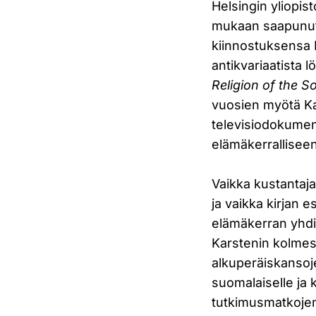
Helsingin yliopi
mukaan saapunut 
kiinnostuksensa 
antikvariaatista 
Religion of the 
vuosien myötä Ka
televisiodokument
elämäkerrallisee
Vaikka kustantaja
ja vaikka kirjan 
elämäkerran yhdi
Karstenin kolme
alkuperäiskansoje
suomalaiselle ja 
tutkimusmatkojen