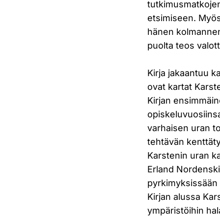
tutkimusmatkoje
etsimiseen. Myös
hänen kolmannen 
puolta teos valot
Kirja jakaantuu k
ovat kartat Karst
Kirjan ensimmäin
opiskeluvuosiins
varhaisen uran t
tehtävän kenttät
Karstenin uran k
Erland Nordenski
pyrkimyksissään 
Kirjan alussa Kars
ympäristöihin hal