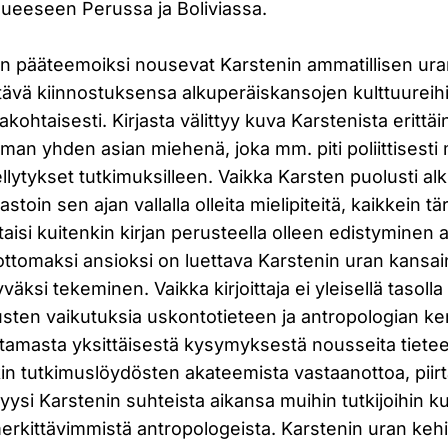
alueeseen Perussa ja Boliviassa.
 pääteemoiksi nousevat Karstenin ammatillisen uran
tävä kiinnostuksensa alkuperäiskansojen kulttuureihi
makohtaisesti. Kirjasta välittyy kuva Karstenista eritt
man yhden asian miehenä, joka mm. piti poliittisesti m
lytykset tutkimuksilleen. Vaikka Karsten puolusti a
stoin sen ajan vallalla olleita mielipiteitä, kaikkein tä
ttaisi kuitenkin kirjan perusteella olleen edistyminen
dottomaksi ansioksi on luettava Karstenin uran kansai
äksi tekeminen. Vaikka kirjoittaja ei yleisellä tasoll
sten vaikutuksia uskontotieteen ja antropologian ken
masta yksittäisestä kysymyksestä nousseita tieteelli
in tutkimuslöydösten akateemista vastaanottoa, piirt
yysi Karstenin suhteista aikansa muihin tutkijoihin k
rkittävimmistä antropologeista. Karstenin uran kehit