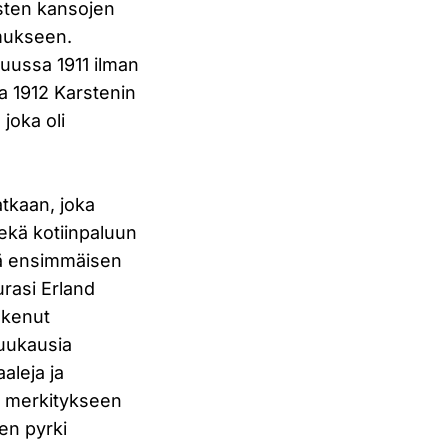
sten kansojen
mukseen.
uussa 1911 ilman
a 1912 Karstenin
joka oli
tkaan, joka
ekä kotiinpaluun
sä ensimmäisen
rasi Erland
ulkenut
kuukausia
aleja ja
n merkitykseen
en pyrki