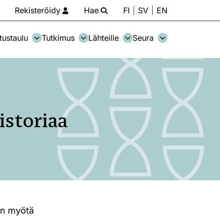
Rekisteröidy
Hae
FI
SV
EN
tustaulu
Tutkimus
Lähteille
Seura
istoriaa
n myötä