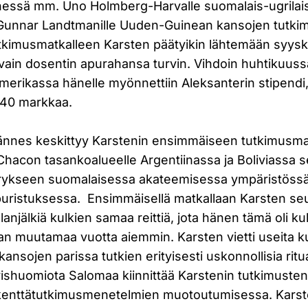
essä mm. Uno Holmberg-Harvalle suomalais-ugrilai
 Gunnar Landtmanille Uuden-Guinean kansojen tutki
tkimusmatkalleen Karsten päätyikin lähtemään syysk
ain dosentin apurahansa turvin. Vihdoin huhtikuuss
Amerikassa hänelle myönnettiin Aleksanterin stipendi, 
140 markkaa.
ljännes keskittyy Karstenin ensimmäiseen tutkimusma
Chacon tasankoalueelle Argentiinassa ja Boliviassa s
errykseen suomalaisessa akateemisessa ympäristös
ristuksessa. Ensimmäisellä matkallaan Karsten seu
lanjälkiä kulkien samaa reittiä, jota hänen tämä oli k
an muutamaa vuotta aiemmin. Karsten vietti useita 
ansojen parissa tutkien erityisesti uskonnollisia ritua
yishuomiota Salomaa kiinnittää Karstenin tutkimuste
kenttätutkimusmenetelmien muotoutumisessa. Karst