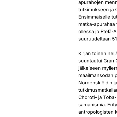
apurahojen menn
tutkimukseen ja
Ensimmäiselle tu
matka-apurahaa v
ollessa jo Etelä-
suuruudeltaan 5
Kirjan toinen ne
suuntautui Gran 
jälkeiseen myll
maailmansodan pu
Nordenskiöldin ja
tutkimusmatkalla
Choroti- ja Toba-k
samanismia. Erit
antropologisten 