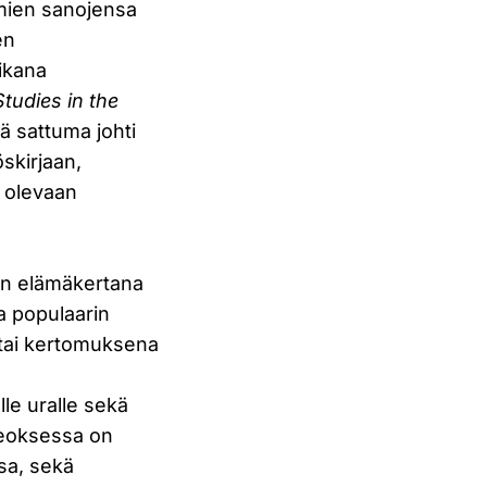
omien sanojensa
en
ikana
Studies in the
 sattuma johti
skirjaan,
ä olevaan
aan elämäkertana
a populaarin
tai kertomuksena
le uralle sekä
 teoksessa on
sa, sekä