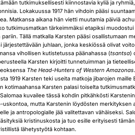
tämään tutkimuksellisesti kiinnostavia kyliä ja ryhmi
päonnisia. Lokakuussa 1917 hän vihdoin pääsi suunta
ea. Matkansa aikana hän vietti muutamia päiviä achu
oko tutkimusmatkan tärkeimmäksi etapiksi muodostui 
en pariin. Tällä matkalla Karsten pääsi osallistumaa
 järjestettävään juhlaan, jonka keskiössä olivat voito
ansa vihollisen kutistetussa päänahassa (
tsantsa
) 
erusteella Karsten kirjoitti tunnetuimman ja tieteellis
 teoksensa
The Head-Hunters of Western Amazonas
sta 1919 Karsten teki useita matkoja jibarojen maille
n kotimaahansa Karsten palasi toiselta tutkimusmatk
 Salomaa kuvailee tässä kohdin pitkähkösti Karstenin
ro-uskontoa, mutta Karstenin löydösten merkityksen a
elle ja antropologialle jää valitettavan vähäiseksi. S
ityksiä kristinuskosta ja tuo esille erityisesti tämän 
stillistä lähetystyötä kohtaan.