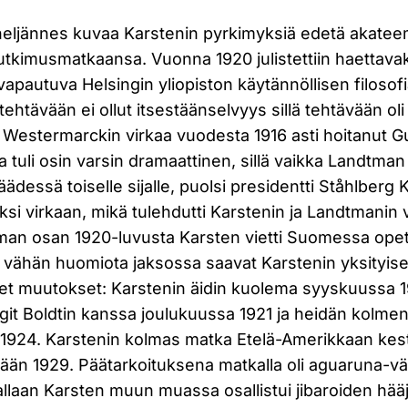
neljännes kuvaa Karstenin pyrkimyksiä edetä akateemi
utkimusmatkaansa. Vuonna 1920 julistettiin haettava
apautuva Helsingin yliopiston käytännöllisen filosof
tehtävään ei ollut itsestäänselvyys sillä tehtävään oli
, Westermarckin virkaa vuodesta 1916 asti hoitanut 
a tuli osin varsin dramaattinen, sillä vaikka Landtman 
äädessä toiselle sijalle, puolsi presidentti Ståhlberg 
uksi virkaan, mikä tulehdutti Karstenin ja Landtmanin v
man osan 1920-luvusta Karsten vietti Suomessa opet
in vähän huomiota jaksossa saavat Karstenin yksityi
eet muutokset: Karstenin äidin kuolema syyskuussa 
git Boldtin kanssa joulukuussa 1921 ja heidän kolme
 1924. Karstenin kolmas matka Etelä-Amerikkaan kes
ään 1929. Päätarkoituksena matkalla oli aguaruna-v
allaan Karsten muun muassa osallistui jibaroiden hää