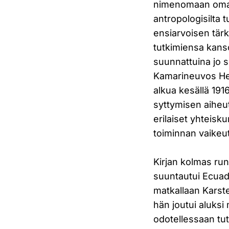
nimenomaan omakoh
antropologisilta 
ensiarvoisen tär
tutkimiensa kans
suunnattuina jo 
Kamarineuvos He
alkua kesällä 19
syttymisen aiheu
erilaiset yhteisk
toiminnan vaike
Kirjan kolmas ru
suuntautui Ecuado
matkallaan Karste
hän joutui aluks
odotellessaan tu