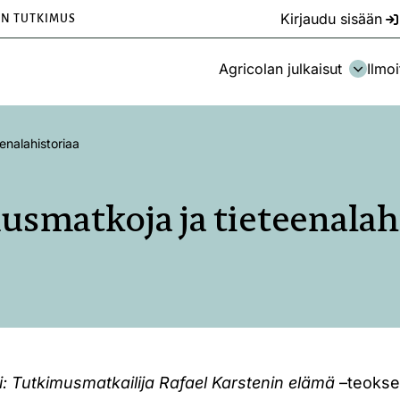
Kirjaudu sisään
EN TUTKIMUS
Agricolan julkaisut
Ilmoi
enalahistoriaa
smatkoja ja tieteenalah
i: Tutkimusmatkailija Rafael Karstenin elämä
–teokse