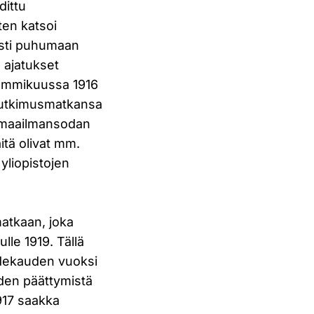
dittu
ten katsoi
esti puhumaan
 ajatukset
tammikuussa 1916
tutkimusmatkansa
n maailmansodan
tä olivat mm.
yliopistojen
matkaan, joka
lle 1919. Tällä
sadekauden vuoksi
uden päättymistä
917 saakka