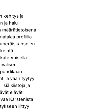
 kehitys ja
n ja halu
äin määrätietoisena
atalaa profiilia
lkuperäiskansojen
rkeintä
 akateemisella
nvälisen
a pohdikaan
tillä vaan tyytyy
siä kiistoja ja
ävät elävät
uvaa Karstenista
ykseen liittyy