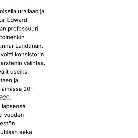
sella urallaan ja
ksi Edward
ian professuuri.
 toinenkin
Gunnar Landtman.
voitti konsistorin
Karstenin valintaa.
älit useiksi
taen ja
selämässä 20-
1920,
n lapsensa
ti vuoden
äestön
juhlaan sekä