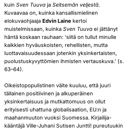
kuin
Sven Tuuva
ja
Seitsemän veljestä
.
Kuvaavaa on, kuinka kansallismielinen
elokuvaohjaaja
Edvin Laine
kertoi
muistelmissaan, kuinka
Sven Tuuva
ei jättänyt
häntä koskaan rauhaan: ‘siitä on tullut minulle
kaikkien hyväuskoisten, rehellisten, mutta
luottavaisuudessaan jotenkin yksinkertaisten,
puolustuskyvyttömien ihmisten vertauskuva.’ (s.
63–64).
Oikeistopopulistinen väite kuuluu, että juuri
tällainen positiivinen ja alkuperäinen
yksinkertaisuus ja mutkattomuus on ollut
erityisesti uhattuna globalisaation, EU:n ja
maahanmuuton vuoksi Suomessa. Kirjailija-
kääntäjä Ville-Juhani Sutisen Juntti! pureutuukin