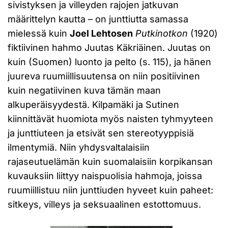
sivistyksen ja villeyden rajojen jatkuvan
määrittelyn kautta – on junttiutta samassa
mielessä kuin
Joel Lehtosen
Putkinotkon
(1920)
fiktiivinen hahmo Juutas Käkriäinen. Juutas on
kuin (Suomen) luonto ja pelto (s. 115), ja hänen
juureva ruumiillisuutensa on niin positiivinen
kuin negatiivinen kuva tämän maan
alkuperäisyydestä. Kilpamäki ja Sutinen
kiinnittävät huomiota myös naisten tyhmyyteen
ja junttiuteen ja etsivät sen stereotyyppisiä
ilmentymiä. Niin yhdysvaltalaisiin
rajaseutuelämän kuin suomalaisiin korpikansan
kuvauksiin liittyy naispuolisia hahmoja, joissa
ruumiillistuu niin junttiuden hyveet kuin paheet:
sitkeys, villeys ja seksuaalinen estottomuus.