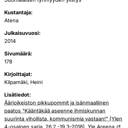
Kustantaja:
Atena
Julkaisuvuosi:
2014
Sivumäärä:
178
Kirjoittajat:
Kilpamäki, Heini
Lisätiedot:
Äärioikeiston pikkupommit ja isänmaallinen
paatos "Kääntäkää aseenne ihmiskunnan
suurinta vihollista, kommunismia vastaan!" (Ylen
4-osainen sarja, 26.2.-19.3-2018), Yle Areena