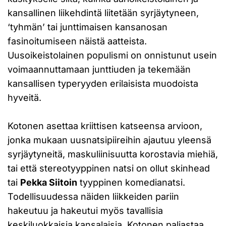
kansallinen liikehdintä liitetään syrjäytyneen,
‘tyhmän’ tai junttimaisen kansanosan
fasinoitumiseen näistä aatteista.
Uusoikeistolainen populismi on onnistunut usein
voimaannuttamaan junttiuden ja tekemään
kansallisen typeryyden erilaisista muodoista
hyveitä.
Kotonen asettaa kriittisen katseensa arvioon,
jonka mukaan uusnatsipiireihin ajautuu yleensä
syrjäytyneitä, maskuliinisuutta korostavia miehiä,
tai että stereotyyppinen natsi on ollut skinhead
tai
Pekka Siitoin
tyyppinen komedianatsi.
Todellisuudessa näiden liikkeiden pariin
hakeutuu ja hakeutui myös tavallisia
keskiluokkaisia kansalaisia. Kotonen paljastaa