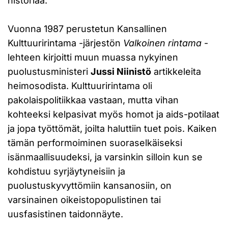
historiaa.
Vuonna 1987 perustetun Kansallinen
Kulttuuririntama -järjestön
Valkoinen rintama
-
lehteen kirjoitti muun muassa nykyinen
puolustusministeri
Jussi Niinistö
artikkeleita
heimosodista. Kulttuuririntama oli
pakolaispolitiikkaa vastaan, mutta vihan
kohteeksi kelpasivat myös homot ja aids-potilaat
ja jopa työttömät, joilta haluttiin tuet pois. Kaiken
tämän performoiminen suoraselkäiseksi
isänmaallisuudeksi, ja varsinkin silloin kun se
kohdistuu syrjäytyneisiin ja
puolustuskyvyttömiin kansanosiin, on
varsinainen oikeistopopulistinen tai
uusfasistinen taidonnäyte.