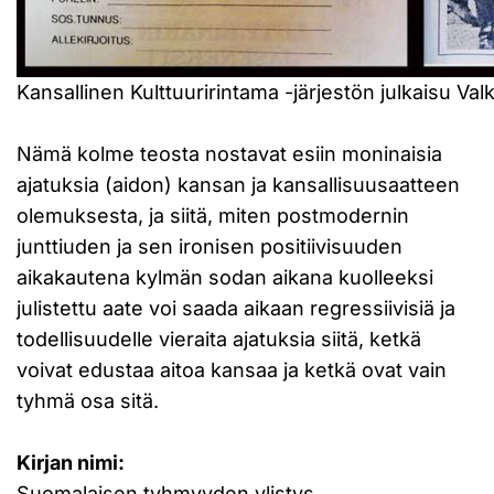
Kansallinen Kulttuuririntama -järjestön julkaisu Val
Nämä kolme teosta nostavat esiin moninaisia
ajatuksia (aidon) kansan ja kansallisuusaatteen
olemuksesta, ja siitä, miten postmodernin
junttiuden ja sen ironisen positiivisuuden
aikakautena kylmän sodan aikana kuolleeksi
julistettu aate voi saada aikaan regressiivisiä ja
todellisuudelle vieraita ajatuksia siitä, ketkä
voivat edustaa aitoa kansaa ja ketkä ovat vain
tyhmä osa sitä.
Kirjan nimi:
Suomalaisen tyhmyyden ylistys