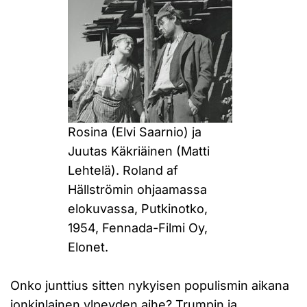
Rosina (Elvi Saarnio) ja
Juutas Käkriäinen (Matti
Lehtelä). Roland af
Hällströmin ohjaamassa
elokuvassa, Putkinotko,
1954, Fennada-Filmi Oy,
Elonet.
Onko junttius sitten nykyisen populismin aikana
jonkinlainen ylpeyden aihe? Trumpin ja