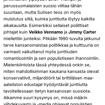
perussuomalaisten suosio viittaa tähän
suuntaan, mutta Sutisen teos on myös
muistutus siitä, kuinka junttiutta löytyy kaikilta
aikakausilta. Esimerkiksi sellaiset poliittiset
johtajat kuin
Veikko Vennamo
ja
Jimmy Carter
miellettiin junteiksi. Pitkään 1990-luvulta jatkunut
tarve kansanomaistaa politiikkaa ja kulttuuria on
varmasti vaikuttanut myös junttiuden
romantisointiin ja sen populistiseen ihannointiin.
Mielenkiintoista tässä yhteydessä onkin se,
miten mahdollisimman kaukana kansasta olevat
konservatiivit, miljardöörit tai brittiläisen maa-
aateliston edustajat hyödyntävät junttiutta
tavoitellessaan tietyn kansanosan suosiota.
Aikamme suuri kysymys on, missä määrin
viihdekuvasto ja -media ohjaavat populistien