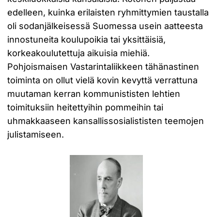
edelleen, kuinka erilaisten ryhmittymien taustalla
oli sodanjälkeisessä Suomessa usein aatteesta
innostuneita koulupoikia tai yksittäisiä,
korkeakoulutettuja aikuisia miehiä.
Pohjoismaisen Vastarintaliikkeen tähänastinen
toiminta on ollut vielä kovin kevyttä verrattuna
muutaman kerran kommunististen lehtien
toimituksiin heitettyihin pommeihin tai
uhmakkaaseen kansallissosialististen teemojen
julistamiseen.