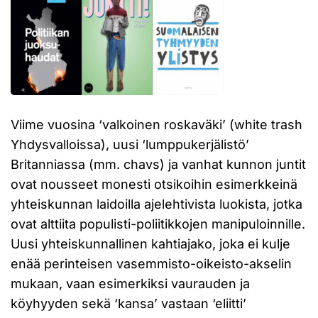
Viime vuosina ‘valkoinen roskaväki’ (white trash
Yhdysvalloissa), uusi ‘lumppukerjälistö’
Britanniassa (mm. chavs) ja vanhat kunnon juntit
ovat nousseet monesti otsikoihin esimerkkeinä
yhteiskunnan laidoilla ajelehtivista luokista, jotka
ovat alttiita populisti-poliitikkojen manipuloinnille.
Uusi yhteiskunnallinen kahtiajako, joka ei kulje
enää perinteisen vasemmisto-oikeisto-akselin
mukaan, vaan esimerkiksi vaurauden ja
köyhyyden sekä ‘kansa’ vastaan ‘eliitti’