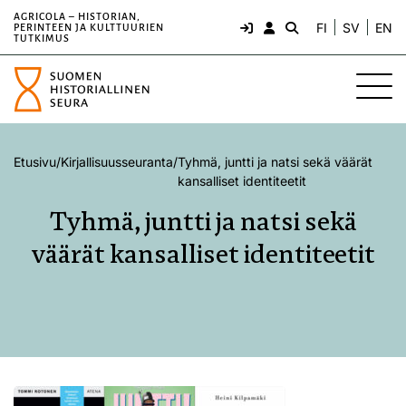
AGRICOLA – HISTORIAN,
FI
SV
EN
PERINTEEN JA KULTTUURIEN
TUTKIMUS
Etusivu
/
Kirjallisuusseuranta
/
Tyhmä, juntti ja natsi sekä väärät
kansalliset identiteetit
Tyhmä, juntti ja natsi sekä
väärät kansalliset identiteetit