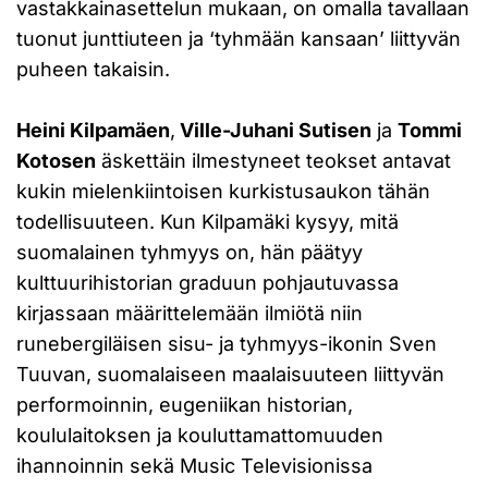
vastakkainasettelun mukaan, on omalla tavallaan
tuonut junttiuteen ja ‘tyhmään kansaan’ liittyvän
puheen takaisin.
Heini Kilpamäen
,
Ville-Juhani Sutisen
ja
Tommi
Kotosen
äskettäin ilmestyneet teokset antavat
kukin mielenkiintoisen kurkistusaukon tähän
todellisuuteen. Kun Kilpamäki kysyy, mitä
suomalainen tyhmyys on, hän päätyy
kulttuurihistorian graduun pohjautuvassa
kirjassaan määrittelemään ilmiötä niin
runebergiläisen sisu- ja tyhmyys-ikonin Sven
Tuuvan, suomalaiseen maalaisuuteen liittyvän
performoinnin, eugeniikan historian,
koululaitoksen ja kouluttamattomuuden
ihannoinnin sekä Music Televisionissa