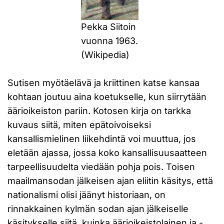
Pekka Siitoin
vuonna 1963.
(Wikipedia)
Sutisen myötäelävä ja kriittinen katse kansaa
kohtaan joutuu aina koetukselle, kun siirrytään
äärioikeiston pariin. Kotosen kirja on tarkka
kuvaus siitä, miten epätoivoiseksi
kansallismielinen liikehdintä voi muuttua, jos
eletään ajassa, jossa koko kansallisuusaatteen
tarpeellisuudelta viedään pohja pois. Toisen
maailmansodan jälkeisen ajan eliitin käsitys, että
nationalismi olisi jäänyt historiaan, on
rinnakkainen kylmän sodan ajan jälkeiselle
käsitykselle siitä, kuinka äärioikeistolainen ja -