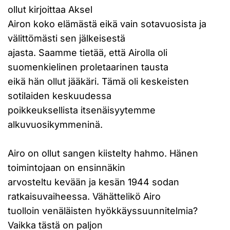
ollut kirjoittaa Aksel
Airon koko elämästä eikä vain sotavuosista ja
välittömästi sen jälkeisestä
ajasta. Saamme tietää, että Airolla oli
suomenkielinen proletaarinen tausta
eikä hän ollut jääkäri. Tämä oli keskeisten
sotilaiden keskuudessa
poikkeuksellista itsenäisyytemme
alkuvuosikymmeninä.
Airo on ollut sangen kiistelty hahmo. Hänen
toimintojaan on ensinnäkin
arvosteltu kevään ja kesän 1944 sodan
ratkaisuvaiheessa. Vähättelikö Airo
tuolloin venäläisten hyökkäyssuunnitelmia?
Vaikka tästä on paljon