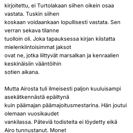
kirjoitettu, ei Turtolakaan siihen oikein osaa
vastata. Tuskin siihen
koskaan voidaankaan lopullisesti vastata. Sen
verran sekava tilanne
tuolloin oli. Joka tapauksessa kirjan kiistatta
mielenkiintoisimmat jaksot
ovat ne, jotka liittyvät marsalkan ja kenraalien
keskinäisiin vääntöihin
sotien aikana.
Mutta Airosta tuli ilmeisesti paljon kuuluisampi
asekätkennästä epäiltynä
kuin päämajan päämajoitusmestarina. Hän joutui
olemaan vuosikaudet
vankilassa. Päteviä todisteita ei löydetty eikä
Airo tunnustanut. Monet