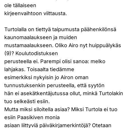
ole tällaiseen
kirjeenvaihtoon viittausta.
Turtolalla on tiettyä taipumusta päähenkilönsä
kaunomaalaukseen ja muiden
mustamaalaukseen. Oliko Airo nyt huippuälykäs
(9)? Koulutodistuksen
perusteella ei. Parempi olisi sanoa: melko
lahjakas. Toisaalta tiedämme
esimerkiksi nykyisin jo Airon oman
tunnustuksenkin perusteella, että syytön
hän ei asekätkentäjutussa ollut, minkä Turtolakin
tuo selkeästi esiin.
Mutta miksi siloitella asiaa? Miksi Turtola ei tuo
esiin Paasikiven monia
asiaan liittyviä päiväkirjamerkintöjä? Otetaan