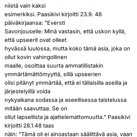
niistä vain kaksi
esimerkiksi. Paasikivi kirjoitti 23.9. 46
päiväkirjaansa: ”Eversti
Savonjouselle: Minä vastasin, että uskon kyllä,
että upseerit ovat olleet
hyvässä luulossa, mutta koko tämä asia, joka on
ollut kovin vahingollinen
maalle, osoittaa suurta ammatillistakin
ymmärtämättömyyttä, sillä upseerien
olisi pitänyt ymmärtää, että ei tällaisilla aseilla ja
järjestelyillä voida
nykyaikana sodassa ja aseellisessa taistelussa
mitään saavuttaa. Se on
ollut lapsellista ja ajattelemattomuutta.” Paasikivi
kirjoitti 28.1.48 taas
näin: ”Tämä oli ei ainoastaan säälittävä asia, vaan