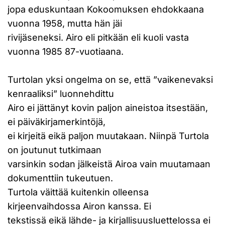
jopa eduskuntaan Kokoomuksen ehdokkaana
vuonna 1958, mutta hän jäi
rivijäseneksi. Airo eli pitkään eli kuoli vasta
vuonna 1985 87-vuotiaana.
Turtolan yksi ongelma on se, että ”vaikenevaksi
kenraaliksi” luonnehdittu
Airo ei jättänyt kovin paljon aineistoa itsestään,
ei päiväkirjamerkintöjä,
ei kirjeitä eikä paljon muutakaan. Niinpä Turtola
on joutunut tutkimaan
varsinkin sodan jälkeistä Airoa vain muutamaan
dokumenttiin tukeutuen.
Turtola väittää kuitenkin olleensa
kirjeenvaihdossa Airon kanssa. Ei
tekstissä eikä lähde- ja kirjallisuusluettelossa ei