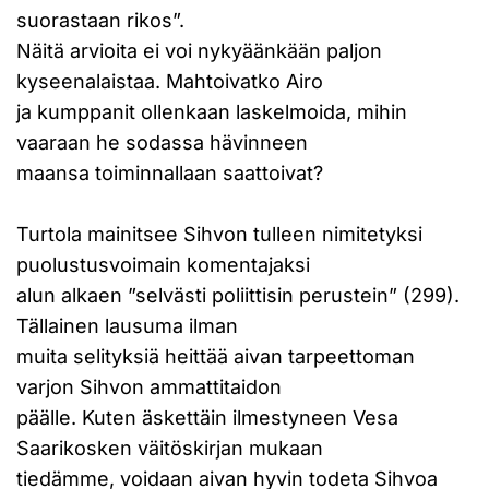
suorastaan rikos”.
Näitä arvioita ei voi nykyäänkään paljon
kyseenalaistaa. Mahtoivatko Airo
ja kumppanit ollenkaan laskelmoida, mihin
vaaraan he sodassa hävinneen
maansa toiminnallaan saattoivat?
Turtola mainitsee Sihvon tulleen nimitetyksi
puolustusvoimain komentajaksi
alun alkaen ”selvästi poliittisin perustein” (299).
Tällainen lausuma ilman
muita selityksiä heittää aivan tarpeettoman
varjon Sihvon ammattitaidon
päälle. Kuten äskettäin ilmestyneen Vesa
Saarikosken väitöskirjan mukaan
tiedämme, voidaan aivan hyvin todeta Sihvoa