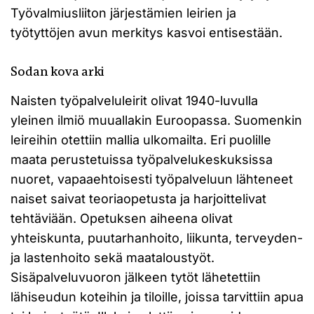
Työvalmiusliiton järjestämien leirien ja
työtyttöjen avun merkitys kasvoi entisestään.
Sodan kova arki
Naisten työpalveluleirit olivat 1940-luvulla
yleinen ilmiö muuallakin Euroopassa. Suomenkin
leireihin otettiin mallia ulkomailta. Eri puolille
maata perustetuissa työpalvelukeskuksissa
nuoret, vapaaehtoisesti työpalveluun lähteneet
naiset saivat teoriaopetusta ja harjoittelivat
tehtäviään. Opetuksen aiheena olivat
yhteiskunta, puutarhanhoito, liikunta, terveyden-
ja lastenhoito sekä maataloustyöt.
Sisäpalveluvuoron jälkeen tytöt lähetettiin
lähiseudun koteihin ja tiloille, joissa tarvittiin apua