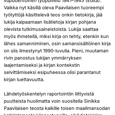
vapaaehtoinen työpalvelu 1941–1945
(Edita).
Vaikka nyt käsillä oleva Paavilaisen tuoreempi
työtyttöjä käsittelevä teos onkin tietokirja, jää
lukija kaipaamaan lisätietoja kirjan pohjana
olevista tutkimusaineistoista. Lukija saattaa
myös ihmetellä, miksi kirja on tehty, etenkin kun
lähes samanniminen, osin samansisältöinen kirja
on siis ilmestynyt 1990-luvulla. Pieni, muutaman
rivin panostus lukijan ymmärryksen
laajentamiseksi ja kirjan kontekstin
selvittämiseksi esipuheessa olisi parantanut
kirjan luettavuutta.
Lähdetyöskentelyn raportointiin liittyvistä
puutteista huolimatta voin suositella Sinikka
Paavilaisen teosta kaikille toisen maailmansodan