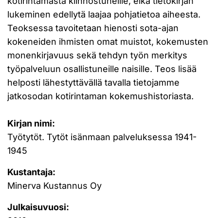
kotirintamasta kiinnostuneille, eikä tietokirjan
lukeminen edellytä laajaa pohjatietoa aiheesta.
Teoksessa tavoitetaan hienosti sota-ajan
kokeneiden ihmisten omat muistot, kokemusten
monenkirjavuus sekä tehdyn työn merkitys
työpalveluun osallistuneille naisille. Teos lisää
helposti lähestyttävällä tavalla tietojamme
jatkosodan kotirintaman kokemushistoriasta.
Kirjan nimi:
Työtytöt. Tytöt isänmaan palveluksessa 1941-
1945
Kustantaja:
Minerva Kustannus Oy
Julkaisuvuosi: