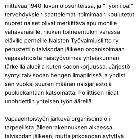
mittavaa 1940-luvun olosuhteissa, ja ”Työn iloa!”
tervehdyksien saattelemat, toimimaan koulutetut
nuoret naiset olivat merkittävä apu monille
vähävaraisille, niukan toimeentulon varassa
eläville perheille.Naisten Työvalmiusliitto ry
perustettiin talvisodan jälkeen organisoimaan
vapaaehtoista naistyövoimaa yhteiskunnan
tärkeillä alueilla kuten sadonkorjuussa. Järjestö
syntyi talvisodan hengen ilmapiirissä ja yhdisti
sen vuoksi suuren määrän naisjärjestöjä
puoluekantaan katsomatta. Poliittisen riidat
unohdettiin yhteisen työn äärellä.
Vapaaehtoistyön järkevä organisointi oli
tarpeellista jälleenrakennuksen alkaessa
talvisodan jälkeen, mutta jatkosodan sytyttyä