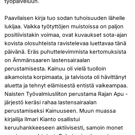
työpalveluun.
Paavilaisen kirja tuo sodan tuhoisuuden lähelle
lukijaa. Vaikka työtyttöjen muistoissa on paljon
positiivistakin voimaa, ovat kuvaukset sota-ajan
kovista olosuhteista ravistelevaa luettavaa tänä
päivänä. Eräs puhuttelevimmista kertomuksista
on Ämmänsaaren lastensairaalan
perustamisesta. Kainuu oli vielä tuolloin
aikamoista korpimaata, ja talvisota oli hävittänyt
aluetta ja tehnyt elämisestä entistä vaikeampaa.
Naisten Työvalmiusliiton perustama Rajan Apu -
järjestö keräsi rahaa lastensairaalan
perustamiseksi Kainuuseen. Muun muassa
kirjailija Ilmari Kianto osallistui
keruuhankkeeseen aktiivisesti, samoin monet