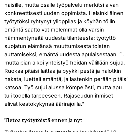
naisille, mutta osalle työpalvelu merkitsi aivan
konkreettisesti uuden oppimista. Helsinkiläinen
työtytöksi ryhtynyt ylioppilas ja köyhän töllin
emäntä saattoivat molemmat olla varsin
hämmentyneitä uudesta tilanteesta: työtyttö
suojatun elämänsä muuttumisesta toisten
auttamiseksi, emäntä uudesta apulaisestaan. ”…
mutta pian alkoi yhteistyö heidän välillään sujua.
Ruokaa pitäisi laittaa ja pyykki pestä ja halotkin
hakata, luetteli emäntä, ja lastenkin perään pitäisi
katsoa. Työ sujui alussa kömpelösti, mutta apu
tuli todella tarpeeseen. Rajaseudun ihmiset
elivät kestokykynsä äärirajoilla.”
Tietoa työtytöistä ennen ja nyt