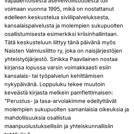
vapaaehtoisesta asevelvollisuudesta tuli
voimaan vuonna 1995, mikä on nostattanut
edelleen keskustelua siviilipalveluksesta,
kansalaispalvelusta ja molempien sukupuolten
osallistumisesta esimerkiksi kriisinhallintaan.
Tätä keskusteluun liittyy tänä päivänä myös
Naisten Valmiusliitto ry, joka on naisjärjestöjen
yhteistyöjärjestö. Sinikka Paavilainen nostaa
kirjansa lopussa varsin voimakkaasti esiin
kansalais- tai työpalvelun kehittämisen
nykypäivänä. Loppuluku tekee muutoin
keveästä kirjasta melkein pamflettimaisen:
”Perustus- ja tasa-arvolakimme edellyttävät
molempien sukupuolten samanlaisia oikeuksia ja
mahdollisuuksia osallistua
maanpuolustuksellisiin ja yhteiskunnallisiin