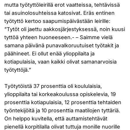
mutta työtyttöleirillä erot vaatteissa, tehtävissä
tai asuinolosuhteissa katosivat. Eräs entinen
työtyttö kertoo saapumispäivästään leirille:
”Tytöt oli jaettu aakkosjärjestyksessä, noin kuusi
tyttöä yhteen huoneeseen.- – Saimme vielä
samana päivänä punavalkoruutuiset työtakit ja
päähineet. Ei ollut enää ylioppilaita ja
kotiapulaisia, vaan kaikki olivat samanarvoisia
työtyttöjä.”
Työtytöistä 37 prosenttia oli koululaisia,
ylioppilaita tai korkeakoulussa opiskelevia, 19
prosenttia kotiapulaisia, 12 prosenttia tehtaiden
työntekijöitä ja 10 prosenttia maatilojen tyttäriä.
On helppo kuvitella, että auttamistehtävät
pienellä korpitilalla olivat tuttuja monille nuorille