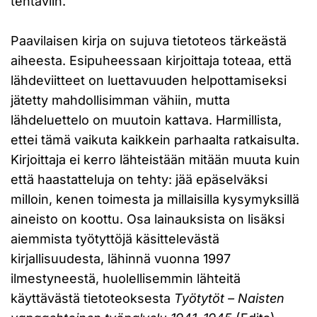
tehtäviin.”
Paavilaisen kirja on sujuva tietoteos tärkeästä
aiheesta. Esipuheessaan kirjoittaja toteaa, että
lähdeviitteet on luettavuuden helpottamiseksi
jätetty mahdollisimman vähiin, mutta
lähdeluettelo on muutoin kattava. Harmillista,
ettei tämä vaikuta kaikkein parhaalta ratkaisulta.
Kirjoittaja ei kerro lähteistään mitään muuta kuin
että haastatteluja on tehty: jää epäselväksi
milloin, kenen toimesta ja millaisilla kysymyksillä
aineisto on koottu. Osa lainauksista on lisäksi
aiemmista työtyttöjä käsittelevästä
kirjallisuudesta, lähinnä vuonna 1997
ilmestyneestä, huolellisemmin lähteitä
käyttävästä tietoteoksesta
Työtytöt – Naisten