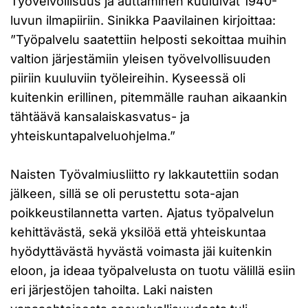
Työvelvollisuus ja auttaminen kuuluivat 1940-
luvun ilmapiiriin. Sinikka Paavilainen kirjoittaa:
”Työpalvelu saatettiin helposti sekoittaa muihin
valtion järjestämiin yleisen työvelvollisuuden
piiriin kuuluviin työleireihin. Kyseessä oli
kuitenkin erillinen, pitemmälle rauhan aikaankin
tähtäävä kansalaiskasvatus- ja
yhteiskuntapalveluohjelma.”
Naisten Työvalmiusliitto ry lakkautettiin sodan
jälkeen, sillä se oli perustettu sota-ajan
poikkeustilannetta varten. Ajatus työpalvelun
kehittävästä, sekä yksilöä että yhteiskuntaa
hyödyttävästä hyvästä voimasta jäi kuitenkin
eloon, ja ideaa työpalvelusta on tuotu välillä esiin
eri järjestöjen tahoilta. Laki naisten