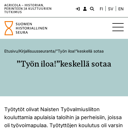
AGRICOLA – HISTORIAN,
FI
SV
EN
PERINTEEN JA KULTTUURIEN
TUTKIMUS
Etusivu
/
Kirjallisuusseuranta
/
”Työn iloa!”keskellä sotaa
”Työn iloa!”keskellä sotaa
Työtytöt olivat Naisten Työvalmiusliiton
kouluttamia apulaisia taloihin ja perheisiin, joissa
oli työvoimapulaa. Työtyttöjen koulutus oli varsin