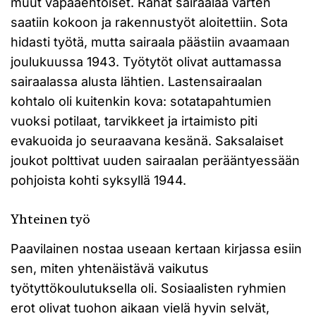
muut vapaaehtoiset. Rahat sairaalaa varten
saatiin kokoon ja rakennustyöt aloitettiin. Sota
hidasti työtä, mutta sairaala päästiin avaamaan
joulukuussa 1943. Työtytöt olivat auttamassa
sairaalassa alusta lähtien. Lastensairaalan
kohtalo oli kuitenkin kova: sotatapahtumien
vuoksi potilaat, tarvikkeet ja irtaimisto piti
evakuoida jo seuraavana kesänä. Saksalaiset
joukot polttivat uuden sairaalan perääntyessään
pohjoista kohti syksyllä 1944.
Yhteinen työ
Paavilainen nostaa useaan kertaan kirjassa esiin
sen, miten yhtenäistävä vaikutus
työtyttökoulutuksella oli. Sosiaalisten ryhmien
erot olivat tuohon aikaan vielä hyvin selvät,