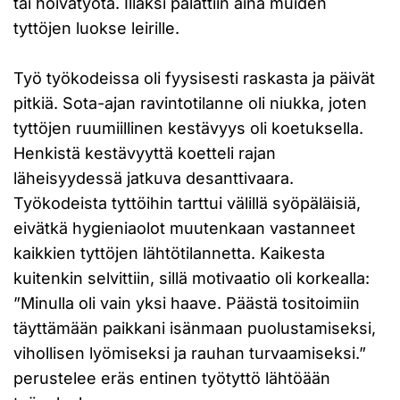
tai hoivatyötä. Illaksi palattiin aina muiden
tyttöjen luokse leirille.
Työ työkodeissa oli fyysisesti raskasta ja päivät
pitkiä. Sota-ajan ravintotilanne oli niukka, joten
tyttöjen ruumiillinen kestävyys oli koetuksella.
Henkistä kestävyyttä koetteli rajan
läheisyydessä jatkuva desanttivaara.
Työkodeista tyttöihin tarttui välillä syöpäläisiä,
eivätkä hygieniaolot muutenkaan vastanneet
kaikkien tyttöjen lähtötilannetta. Kaikesta
kuitenkin selvittiin, sillä motivaatio oli korkealla:
”Minulla oli vain yksi haave. Päästä tositoimiin
täyttämään paikkani isänmaan puolustamiseksi,
vihollisen lyömiseksi ja rauhan turvaamiseksi.”
perustelee eräs entinen työtyttö lähtöään