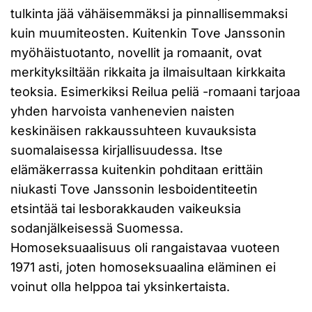
tulkinta jää vähäisemmäksi ja pinnallisemmaksi
kuin muumiteosten. Kuitenkin Tove Janssonin
myöhäistuotanto, novellit ja romaanit, ovat
merkityksiltään rikkaita ja ilmaisultaan kirkkaita
teoksia. Esimerkiksi Reilua peliä -romaani tarjoaa
yhden harvoista vanhenevien naisten
keskinäisen rakkaussuhteen kuvauksista
suomalaisessa kirjallisuudessa. Itse
elämäkerrassa kuitenkin pohditaan erittäin
niukasti Tove Janssonin lesboidentiteetin
etsintää tai lesborakkauden vaikeuksia
sodanjälkeisessä Suomessa.
Homoseksuaalisuus oli rangaistavaa vuoteen
1971 asti, joten homoseksuaalina eläminen ei
voinut olla helppoa tai yksinkertaista.