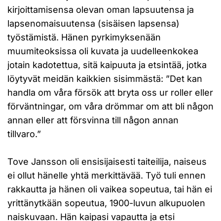
kirjoittamisensa olevan oman lapsuutensa ja
lapsenomaisuutensa (sisäisen lapsensa)
työstämistä. Hänen pyrkimyksenään
muumiteoksissa oli kuvata ja uudelleenkokea
jotain kadotettua, sitä kaipuuta ja etsintää, jotka
löytyvät meidän kaikkien sisimmästä: ”Det kan
handla om våra försök att bryta oss ur roller eller
förväntningar, om våra drömmar om att bli någon
annan eller att försvinna till någon annan
tillvaro.”
Tove Jansson oli ensisijaisesti taiteilija, naiseus
ei ollut hänelle yhtä merkittävää. Työ tuli ennen
rakkautta ja hänen oli vaikea sopeutua, tai hän ei
yrittänytkään sopeutua, 1900-luvun alkupuolen
naiskuvaan. Hän kaipasi vapautta ja etsi