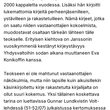
2000 kappaletta vuodessa. Lisäksi hän kirjoitti
lukemattomia kirjeitä perheenjäsenilleen,
ystävilleen ja rakastetuilleen. Nämä kirjeet, jotka
on saatu niiden vastaanottajien kokoelmista,
muodostavat osaltaan tärkeän lähteen tälle
teokselle. Erityisen kiehtova on Janssonin
vuosikymmeniä kestänyt kirjeystävyys
Yhdysvaltoihin sodan aikana muuttaneen Eva
Konikoffin kanssa.
Teokseen ei ole mahtunut vastaanottajien
näkökulmia, mutta niin lapsille kuin aikuisillekin
käsinkirjoitettu kirje rakastetulta kirjailijalta on
ollut suuri kokemus. Yksi tällainen koskettava
tarina on luettavissa Gunnar Lundkvistin Volt-
lehdessä (51-52/07) julkaistussa kertomuksessa