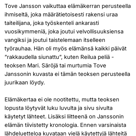
Tove Jansson vaikuttaa elämäkerran perusteella
ihmiseltä, joka määrätietoisesti rakensi uraa
taiteilijana, joka työskenteli ankarasti
vuosikymmeniä, joka joutui velvollisuuksiensa
vangiksi ja joutui taistelemaan itselleen
työrauhaa. Hän oli myös elämänsä kaikki päivät
”rakkaudella siunattu”, kuten Reilua peliä -
teoksen Mari. Säröjä tai murtumia Tove
Janssonin kuvasta ei tämän teoksen perusteella
juurikaan löydy.
Elämäkertaa ei ole nootitettu, mutta teoksen
lopusta löytyvät luku luvulta ja sivu sivulta
käytetyt lähteet. Lisäksi liitteenä on Janssonin
elämän tiivistetty kronologia. Ennen varsinaista
lähdeluetteloa kuvataan vielä käytettyjä lähteitä