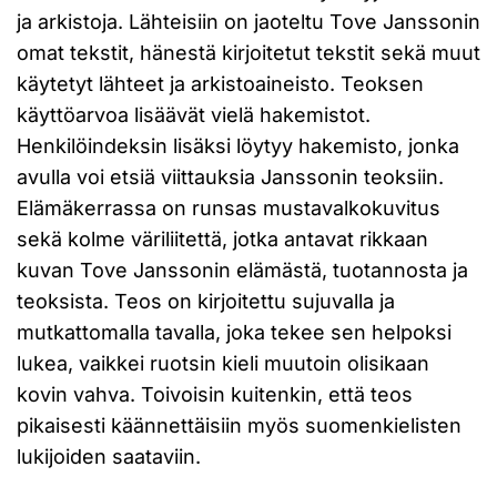
ja arkistoja. Lähteisiin on jaoteltu Tove Janssonin
omat tekstit, hänestä kirjoitetut tekstit sekä muut
käytetyt lähteet ja arkistoaineisto. Teoksen
käyttöarvoa lisäävät vielä hakemistot.
Henkilöindeksin lisäksi löytyy hakemisto, jonka
avulla voi etsiä viittauksia Janssonin teoksiin.
Elämäkerrassa on runsas mustavalkokuvitus
sekä kolme väriliitettä, jotka antavat rikkaan
kuvan Tove Janssonin elämästä, tuotannosta ja
teoksista. Teos on kirjoitettu sujuvalla ja
mutkattomalla tavalla, joka tekee sen helpoksi
lukea, vaikkei ruotsin kieli muutoin olisikaan
kovin vahva. Toivoisin kuitenkin, että teos
pikaisesti käännettäisiin myös suomenkielisten
lukijoiden saataviin.