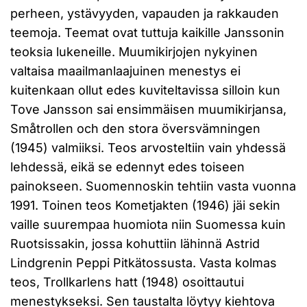
perheen, ystävyyden, vapauden ja rakkauden
teemoja. Teemat ovat tuttuja kaikille Janssonin
teoksia lukeneille. Muumikirjojen nykyinen
valtaisa maailmanlaajuinen menestys ei
kuitenkaan ollut edes kuviteltavissa silloin kun
Tove Jansson sai ensimmäisen muumikirjansa,
Småtrollen och den stora översvämningen
(1945) valmiiksi. Teos arvosteltiin vain yhdessä
lehdessä, eikä se edennyt edes toiseen
painokseen. Suomennoskin tehtiin vasta vuonna
1991. Toinen teos Kometjakten (1946) jäi sekin
vaille suurempaa huomiota niin Suomessa kuin
Ruotsissakin, jossa kohuttiin lähinnä Astrid
Lindgrenin Peppi Pitkätossusta. Vasta kolmas
teos, Trollkarlens hatt (1948) osoittautui
menestykseksi. Sen taustalta löytyy kiehtova