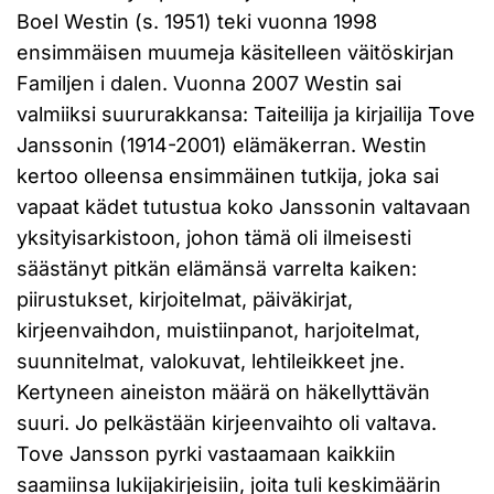
Boel Westin (s. 1951) teki vuonna 1998
ensimmäisen muumeja käsitelleen väitöskirjan
Familjen i dalen. Vuonna 2007 Westin sai
valmiiksi suururakkansa: Taiteilija ja kirjailija Tove
Janssonin (1914-2001) elämäkerran. Westin
kertoo olleensa ensimmäinen tutkija, joka sai
vapaat kädet tutustua koko Janssonin valtavaan
yksityisarkistoon, johon tämä oli ilmeisesti
säästänyt pitkän elämänsä varrelta kaiken:
piirustukset, kirjoitelmat, päiväkirjat,
kirjeenvaihdon, muistiinpanot, harjoitelmat,
suunnitelmat, valokuvat, lehtileikkeet jne.
Kertyneen aineiston määrä on häkellyttävän
suuri. Jo pelkästään kirjeenvaihto oli valtava.
Tove Jansson pyrki vastaamaan kaikkiin
saamiinsa lukijakirjeisiin, joita tuli keskimäärin