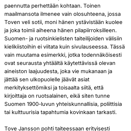
paennutta perhettään kohtaan. Toinen
maailmansota ilmenee vain olosuhteena, jossa
Toven veli sotii, moni hänen ystävistään kuolee
ja joka toimii aiheena hänen pilapiirroksilleen.
Suomen- ja ruotsinkielisten taiteilijoiden välisiin
kielikiistoihin ei viitata kuin sivulauseessa. Tässä
vain muutama esimerkki, jotka todennäköisesti
ovat seurausta yhtäältä käytettävissä olevan
aineiston laajuudesta, joka vie mukanaan ja
jättää sen ulkopuolelle jäävät asiat
merkityksettömiksi ja toisaalta siitä, että
kirjoittaja on ruotsalainen, eikä siten tunne
Suomen 1900-luvun yhteiskunnallisia, poliittisia
tai kulttuurisia tapahtumia kovinkaan tarkasti.
Tove Jansson pohti taiteessaan erityisesti