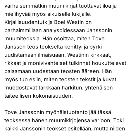
varhaisemmatkin muumikirjat tuottavat iloa ja
mielihyvää myös aikuiselle lukijalle.
Kirjallisuudentutkija Boel Westin on
parhaimmillaan analysoidessaan Janssonin
muumiteoksia. Hän osoittaa, miten Tove
Jansson teos teokselta kehittyi ja pyrki
uudistamaan ilmaisuaan. Westinin kirkkaat,
rikkaat ja monivivahteiset tulkinnat houkuttelevat
palaamaan uudestaan teosten ääreen. Hän
myös tuo esiin, miten teosten tekstit ja kuvat
muodostavat tarkkaan harkitun, yhtenäisen
taiteellisen kokonaisuuden.
Tove Janssonin myöhäistuotanto jää tässä
teoksessa hänen muumikirjojensa varjoon. Toki
kaikki Janssonin teokset esitellään, mutta niiden