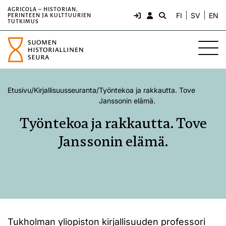
AGRICOLA – HISTORIAN,
FI
SV
EN
PERINTEEN JA KULTTUURIEN
TUTKIMUS
Etusivu
/
Kirjallisuusseuranta
/
Työntekoa ja rakkautta. Tove
Janssonin elämä.
Työntekoa ja rakkautta. Tove
Janssonin elämä.
Tukholman yliopiston kirjallisuuden professori