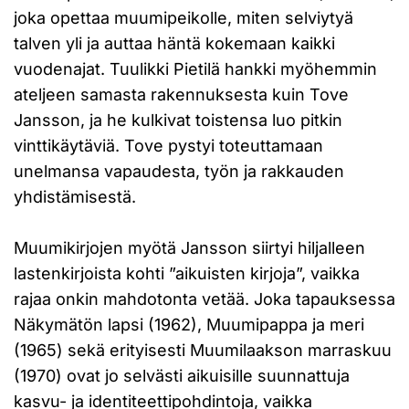
joka opettaa muumipeikolle, miten selviytyä
talven yli ja auttaa häntä kokemaan kaikki
vuodenajat. Tuulikki Pietilä hankki myöhemmin
ateljeen samasta rakennuksesta kuin Tove
Jansson, ja he kulkivat toistensa luo pitkin
vinttikäytäviä. Tove pystyi toteuttamaan
unelmansa vapaudesta, työn ja rakkauden
yhdistämisestä.
Muumikirjojen myötä Jansson siirtyi hiljalleen
lastenkirjoista kohti ”aikuisten kirjoja”, vaikka
rajaa onkin mahdotonta vetää. Joka tapauksessa
Näkymätön lapsi (1962), Muumipappa ja meri
(1965) sekä erityisesti Muumilaakson marraskuu
(1970) ovat jo selvästi aikuisille suunnattuja
kasvu- ja identiteettipohdintoja, vaikka