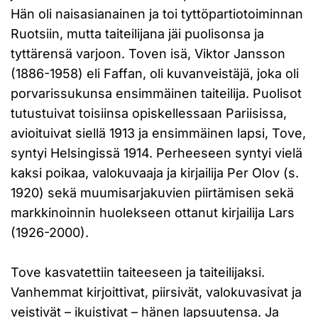
Hän oli naisasianainen ja toi tyttöpartiotoiminnan
Ruotsiin, mutta taiteilijana jäi puolisonsa ja
tyttärensä varjoon. Toven isä, Viktor Jansson
(1886-1958) eli Faffan, oli kuvanveistäjä, joka oli
porvarissukunsa ensimmäinen taiteilija. Puolisot
tutustuivat toisiinsa opiskellessaan Pariisissa,
avioituivat siellä 1913 ja ensimmäinen lapsi, Tove,
syntyi Helsingissä 1914. Perheeseen syntyi vielä
kaksi poikaa, valokuvaaja ja kirjailija Per Olov (s.
1920) sekä muumisarjakuvien piirtämisen sekä
markkinoinnin huolekseen ottanut kirjailija Lars
(1926-2000).
Tove kasvatettiin taiteeseen ja taiteilijaksi.
Vanhemmat kirjoittivat, piirsivät, valokuvasivat ja
veistivät – ikuistivat – hänen lapsuutensa. Ja