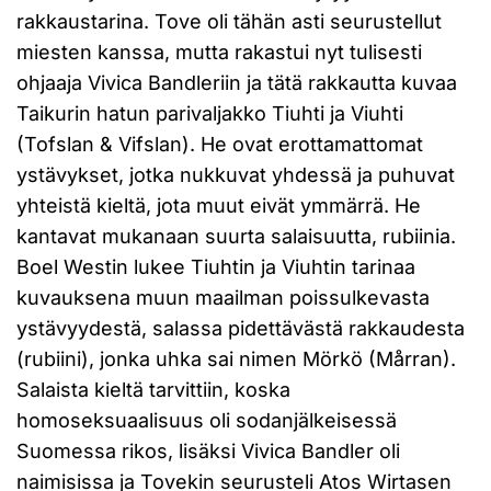
rakkaustarina. Tove oli tähän asti seurustellut
miesten kanssa, mutta rakastui nyt tulisesti
ohjaaja Vivica Bandleriin ja tätä rakkautta kuvaa
Taikurin hatun parivaljakko Tiuhti ja Viuhti
(Tofslan & Vifslan). He ovat erottamattomat
ystävykset, jotka nukkuvat yhdessä ja puhuvat
yhteistä kieltä, jota muut eivät ymmärrä. He
kantavat mukanaan suurta salaisuutta, rubiinia.
Boel Westin lukee Tiuhtin ja Viuhtin tarinaa
kuvauksena muun maailman poissulkevasta
ystävyydestä, salassa pidettävästä rakkaudesta
(rubiini), jonka uhka sai nimen Mörkö (Mårran).
Salaista kieltä tarvittiin, koska
homoseksuaalisuus oli sodanjälkeisessä
Suomessa rikos, lisäksi Vivica Bandler oli
naimisissa ja Tovekin seurusteli Atos Wirtasen