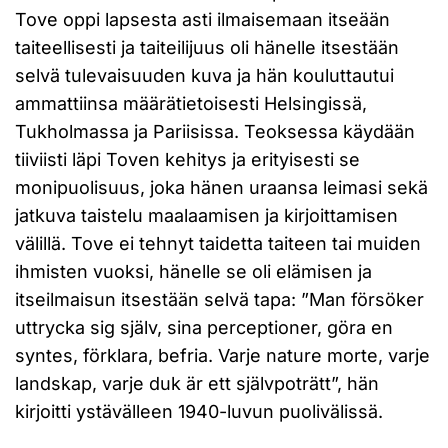
Tove oppi lapsesta asti ilmaisemaan itseään
taiteellisesti ja taiteilijuus oli hänelle itsestään
selvä tulevaisuuden kuva ja hän kouluttautui
ammattiinsa määrätietoisesti Helsingissä,
Tukholmassa ja Pariisissa. Teoksessa käydään
tiiviisti läpi Toven kehitys ja erityisesti se
monipuolisuus, joka hänen uraansa leimasi sekä
jatkuva taistelu maalaamisen ja kirjoittamisen
välillä. Tove ei tehnyt taidetta taiteen tai muiden
ihmisten vuoksi, hänelle se oli elämisen ja
itseilmaisun itsestään selvä tapa: ”Man försöker
uttrycka sig själv, sina perceptioner, göra en
syntes, förklara, befria. Varje nature morte, varje
landskap, varje duk är ett självpoträtt”, hän
kirjoitti ystävälleen 1940-luvun puolivälissä.