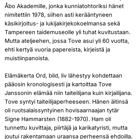
Åbo Akademille, jonka kunniatohtoriksi hänet
nimitettiin 1978, siihen asti kerääntyneen
käsikirjoitus- ja lukijakirjekokoelmansa sekä
Tampereen taidemuseolle yli tuhat kuvitustaan.
Mutta ateljeehen, jossa Tove asui yli 60 vuotta,
ehti kertyä vuoria papereista, kirjeistä ja
muistiinpanoista.
Elämäkerta Ord, bild, liv lähestyy kohdettaan
pääosin kronologisesti ja kartoittaa Tove
Janssonin elämää niin taiteilijana kuin kirjailijana.
Tove syntyi taiteilijaperheeseen. Hänen äitinsä
oli ruotsalaissyntyinen hovisaarnaajan tytär
Signe Hammarsten (1882-1970). Ham oli
tunnettu kuvittaja, piirtäjä ja karikatyristi, mutta
joutui rakentamaan uraansa perheensä ehdoilla.