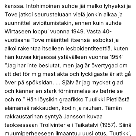
kanssa. Intohimoinen suhde jäi melko lyhyeksi ja
Tove jatkoi seurusteluaan vielä jonkin aikaa ja
suunnitteli avioitumistakin, ennen kuin suhde
Wirtaseen loppui vuonna 1949. Vasta 40-
vuotiaana Tove määritteli itsensä lesboksi ja
alkoi rakentaa itselleen lesboidentiteettiä, kuten
hän kuvaa kirjeessä ystävälleen vuonna 1954:
”Jag har inte beslutat, men jag är övertygad om
att det för mig mest äkta och lyckligaste är att gå
över på spöksidan. … Själv är jag mycket glad
och känner en stark förnimmelse av befrielse
och ro.” Hän löysikin graafikko Tuulikki Pietilästä
elämänsä rakkauden, kodin ja rauhan. Tämän
rakkaustarinan syntyä Jansson kuvaa
teoksessaan Trollvinter eli Taikatalvi (1957). Siinä
muumiperheeseen ilmaantuu uusi otus, Tuutikki,