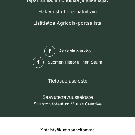
tapahtumia, ilmoituksia ja julkaisuja.
Hakemisto tieteenaloittain
Lisätietoa Agricola-portaalista
Facebook
Agricola-verkko
Facebook
Suomen Historiallinen Seura
Tietosuojaseloste
Saavutettavuusseloste
Sivuston toteutus:
Muuks Creative
Yhteistyökumppaneitamme