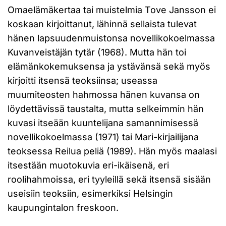
Omaelämäkertaa tai muistelmia Tove Jansson ei
koskaan kirjoittanut, lähinnä sellaista tulevat
hänen lapsuudenmuistonsa novellikokoelmassa
Kuvanveistäjän tytär (1968). Mutta hän toi
elämänkokemuksensa ja ystävänsä sekä myös
kirjoitti itsensä teoksiinsa; useassa
muumiteosten hahmossa hänen kuvansa on
löydettävissä taustalta, mutta selkeimmin hän
kuvasi itseään kuuntelijana samannimisessä
novellikokoelmassa (1971) tai Mari-kirjailijana
teoksessa Reilua peliä (1989). Hän myös maalasi
itsestään muotokuvia eri-ikäisenä, eri
roolihahmoissa, eri tyyleillä sekä itsensä sisään
useisiin teoksiin, esimerkiksi Helsingin
kaupungintalon freskoon.