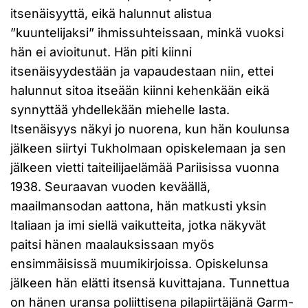
itsenäisyyttä, eikä halunnut alistua
”kuuntelijaksi” ihmissuhteissaan, minkä vuoksi
hän ei avioitunut. Hän piti kiinni
itsenäisyydestään ja vapaudestaan niin, ettei
halunnut sitoa itseään kiinni kehenkään eikä
synnyttää yhdellekään miehelle lasta.
Itsenäisyys näkyi jo nuorena, kun hän koulunsa
jälkeen siirtyi Tukholmaan opiskelemaan ja sen
jälkeen vietti taiteilijaelämää Pariisissa vuonna
1938. Seuraavan vuoden keväällä,
maailmansodan aattona, hän matkusti yksin
Italiaan ja imi siellä vaikutteita, jotka näkyvät
paitsi hänen maalauksissaan myös
ensimmäisissä muumikirjoissa. Opiskelunsa
jälkeen hän elätti itsensä kuvittajana. Tunnettua
on hänen uransa poliittisena pilapiirtäjänä Garm-