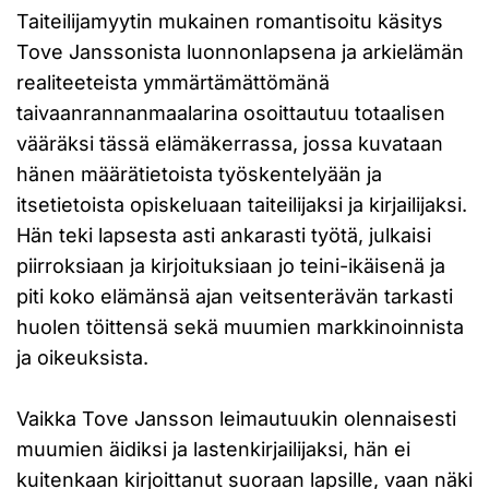
Taiteilijamyytin mukainen romantisoitu käsitys
Tove Janssonista luonnonlapsena ja arkielämän
realiteeteista ymmärtämättömänä
taivaanrannanmaalarina osoittautuu totaalisen
vääräksi tässä elämäkerrassa, jossa kuvataan
hänen määrätietoista työskentelyään ja
itsetietoista opiskeluaan taiteilijaksi ja kirjailijaksi.
Hän teki lapsesta asti ankarasti työtä, julkaisi
piirroksiaan ja kirjoituksiaan jo teini-ikäisenä ja
piti koko elämänsä ajan veitsenterävän tarkasti
huolen töittensä sekä muumien markkinoinnista
ja oikeuksista.
Vaikka Tove Jansson leimautuukin olennaisesti
muumien äidiksi ja lastenkirjailijaksi, hän ei
kuitenkaan kirjoittanut suoraan lapsille, vaan näki