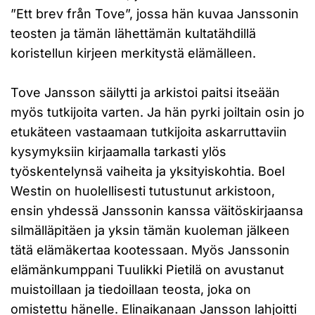
”Ett brev från Tove”, jossa hän kuvaa Janssonin
teosten ja tämän lähettämän kultatähdillä
koristellun kirjeen merkitystä elämälleen.
Tove Jansson säilytti ja arkistoi paitsi itseään
myös tutkijoita varten. Ja hän pyrki joiltain osin jo
etukäteen vastaamaan tutkijoita askarruttaviin
kysymyksiin kirjaamalla tarkasti ylös
työskentelynsä vaiheita ja yksityiskohtia. Boel
Westin on huolellisesti tutustunut arkistoon,
ensin yhdessä Janssonin kanssa väitöskirjaansa
silmälläpitäen ja yksin tämän kuoleman jälkeen
tätä elämäkertaa kootessaan. Myös Janssonin
elämänkumppani Tuulikki Pietilä on avustanut
muistoillaan ja tiedoillaan teosta, joka on
omistettu hänelle. Elinaikanaan Jansson lahjoitti