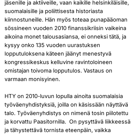
jäsenille ja aktiiveille, vaan kaikille helsinkiläisille,
suomalaisille ja poliittisesta historiasta
kiinnostuneille. Hän myös toteaa punapääoman
sössineen vuoden 2010 finanssikriisin vaikeina
aikoina monet talousasiansa, ei onneksi tätä, ja
kysyy onko 135 vuoden uurastuksen
lopputuloksena käteen jäänyt menestyvä
kongressikeskus kelluvine ravintoloineen
omistajan toivoma lopputulos. Vastaus on
varmaan monisyinen.
HTY on 2010-luvun lopulla ainoita suomalaisia
työväenyhdistyksiä, joilla on käsissään näyttävä
talo. Työväenyhdistys on nimenä tosin piilotettu
ja korvattu Paasitornilla. On pysyttävä liikkeessä
ja tähystettävä tornista eteenpäin, vaikka