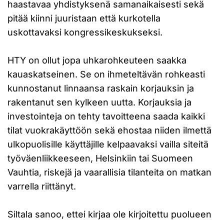
haastavaa yhdistyksenä samanaikaisesti sekä
pitää kiinni juuristaan että kurkotella
uskottavaksi kongressikeskukseksi.
HTY on ollut jopa uhkarohkeuteen saakka
kauaskatseinen. Se on ihmeteltävän rohkeasti
kunnostanut linnaansa raskain korjauksin ja
rakentanut sen kylkeen uutta. Korjauksia ja
investointeja on tehty tavoitteena saada kaikki
tilat vuokrakäyttöön sekä ehostaa niiden ilmettä
ulkopuolisille käyttäjille kelpaavaksi vailla siteitä
työväenliikkeeseen, Helsinkiin tai Suomeen
Vauhtia, riskejä ja vaarallisia tilanteita on matkan
varrella riittänyt.
Siltala sanoo, ettei kirjaa ole kirjoitettu puolueen