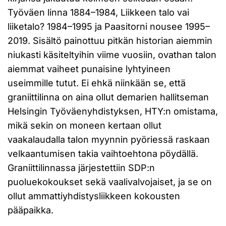
Työväen linna 1884–1984, Liikkeen talo vai
liiketalo? 1984–1995 ja Paasitorni nousee 1995–
2019. Sisältö painottuu pitkän historian aiemmin
niukasti käsiteltyihin viime vuosiin, ovathan talon
aiemmat vaiheet punaisine lyhtyineen
useimmille tutut. Ei ehkä niinkään se, että
graniittilinna on aina ollut demarien hallitseman
Helsingin Työväenyhdistyksen, HTY:n omistama,
mikä sekin on moneen kertaan ollut
vaakalaudalla talon myynnin pyöriessä raskaan
velkaantumisen takia vaihtoehtona pöydällä.
Graniittilinnassa järjestettiin SDP:n
puoluekokoukset sekä vaalivalvojaiset, ja se on
ollut ammattiyhdistysliikkeen kokousten
pääpaikka.