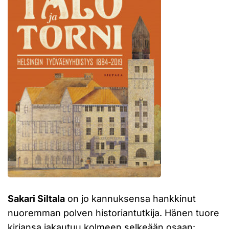
Sakari Siltala
on jo kannuksensa hankkinut
nuoremman polven historiantutkija. Hänen tuore
kirjansa jakautuu kolmeen selkeään osaan: