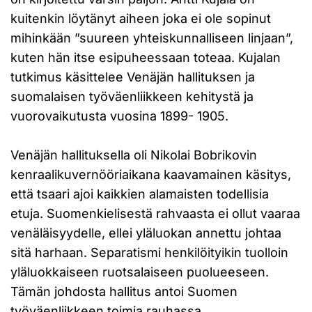
kuitenkin löytänyt aiheen joka ei ole sopinut
mihinkään ”suureen yhteiskunnalliseen linjaan”,
kuten hän itse esipuheessaan toteaa. Kujalan
tutkimus käsittelee Venäjän hallituksen ja
suomalaisen työväenliikkeen kehitystä ja
vuorovaikutusta vuosina 1899- 1905.
Venäjän hallituksella oli Nikolai Bobrikovin
kenraalikuvernööriaikana kaavamainen käsitys,
että tsaari ajoi kaikkien alamaisten todellisia
etuja. Suomenkielisestä rahvaasta ei ollut vaaraa
venäläisyydelle, ellei yläluokan annettu johtaa
sitä harhaan. Separatismi henkilöityikin tuolloin
yläluokkaiseen ruotsalaiseen puolueeseen.
Tämän johdosta hallitus antoi Suomen
työväenliikkeen toimia rauhassa.