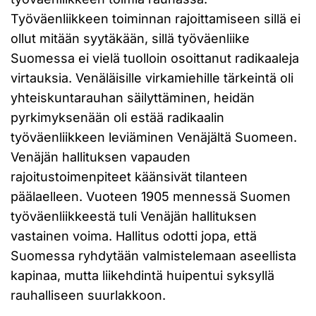
Työväenliikkeen toiminnan rajoittamiseen sillä ei
ollut mitään syytäkään, sillä työväenliike
Suomessa ei vielä tuolloin osoittanut radikaaleja
virtauksia. Venäläisille virkamiehille tärkeintä oli
yhteiskuntarauhan säilyttäminen, heidän
pyrkimyksenään oli estää radikaalin
työväenliikkeen leviäminen Venäjältä Suomeen.
Venäjän hallituksen vapauden
rajoitustoimenpiteet käänsivät tilanteen
päälaelleen. Vuoteen 1905 mennessä Suomen
työväenliikkeestä tuli Venäjän hallituksen
vastainen voima. Hallitus odotti jopa, että
Suomessa ryhdytään valmistelemaan aseellista
kapinaa, mutta liikehdintä huipentui syksyllä
rauhalliseen suurlakkoon.