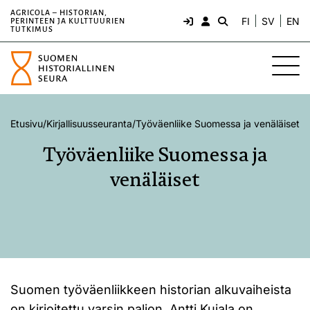
AGRICOLA – HISTORIAN,
FI
SV
EN
PERINTEEN JA KULTTUURIEN
TUTKIMUS
Etusivu
/
Kirjallisuusseuranta
/
Työväenliike Suomessa ja venäläiset
Työväenliike Suomessa ja
venäläiset
Suomen työväenliikkeen historian alkuvaiheista
on kirjoitettu varsin paljon. Antti Kujala on