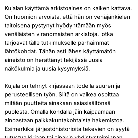
Kujalan käyttämä arkistoaines on kaiken kattava.
On huomion arvoista, että hän on venäjänkielen
taitoisena pystynyt hyödyntämään myös
venäläisten viranomaisten arkistoja, jotka
tarjoavat tälle tutkimukselle parhaimmat
lähtökohdat. Tähän asti lähes käyttämätön
aineisto on herättänyt tekijässä uusia
näkökulmia ja uusia kysymyksiä.
Kujala on tehnyt kirjassaan todella suuren ja
perusteellisen työn. Siitä on vaikea osoittaa
mitään puutteita ainakaan asiasisältönsä
puolesta. Omalla kohdalla jäin kaipaamaan
ainoastaan paikkakuntakohtaista hakemistoa.
Esimerkiksi järjestöhistorioita tekevien on syytä
tutustua kirjaan tai ainakin yhdistystoiminnan