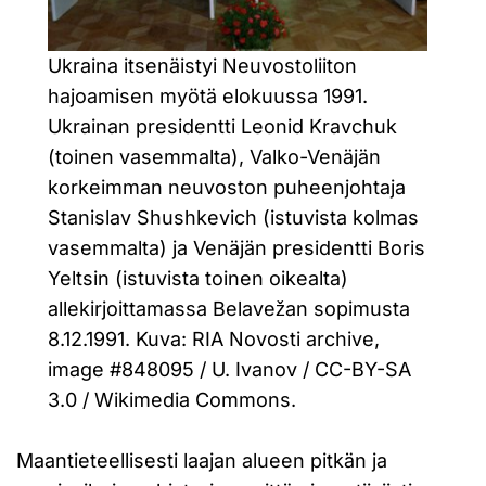
Ukraina itsenäistyi Neuvostoliiton
hajoamisen myötä elokuussa 1991.
Ukrainan presidentti Leonid Kravchuk
(toinen vasemmalta), Valko-Venäjän
korkeimman neuvoston puheenjohtaja
Stanislav Shushkevich (istuvista kolmas
vasemmalta) ja Venäjän presidentti Boris
Yeltsin (istuvista toinen oikealta)
allekirjoittamassa Belavežan sopimusta
8.12.1991. Kuva: RIA Novosti archive,
image #848095 / U. Ivanov / CC-BY-SA
3.0 / Wikimedia Commons.
Maantieteellisesti laajan alueen pitkän ja