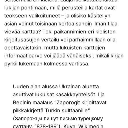
lukijan pohtimaan, millä perusteilla kartat ovat
teokseen valikoituneet – ja olisiko käsitellyn
asian voinut toisinaan kertoa sanoin ilman tilaa
vievää karttaa? Toki paikannimien eri kielisten
kirjoitusasujen vertailu voi parhaimmillaan olla
opettavaistakin, mutta lukuisten karttojen
informaatioarvo voi jäädä vähäiseksi, mikäli kirjan
pyrkii lukemaan kolmessa vartissa.
Uuden ajan alussa Ukrainan aluetta
asuttivat lukuisat kasakkayhteisöt. Ilja
Repinin maalaus ”Zaporogit kirjoittavat
pilkkakirjettä Turkin sulttaanille”
(Запорожцы пишут письмо турецкому
султану, 1878–1891). Kuva: Wikimedia