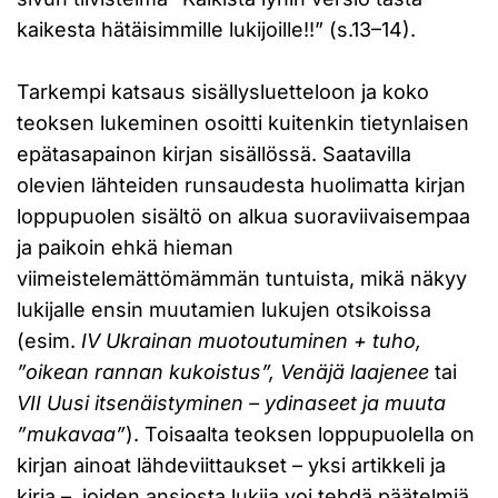
kaikesta hätäisimmille lukijoille!!” (s.13–14).
Tarkempi katsaus sisällysluetteloon ja koko
teoksen lukeminen osoitti kuitenkin tietynlaisen
epätasapainon kirjan sisällössä. Saatavilla
olevien lähteiden runsaudesta huolimatta kirjan
loppupuolen sisältö on alkua suoraviivaisempaa
ja paikoin ehkä hieman
viimeistelemättömämmän tuntuista, mikä näkyy
lukijalle ensin muutamien lukujen otsikoissa
(esim.
IV Ukrainan muotoutuminen + tuho,
”oikean rannan kukoistus”, Venäjä laajenee
tai
VII Uusi itsenäistyminen – ydinaseet ja muuta
”mukavaa”
). Toisaalta teoksen loppupuolella on
kirjan ainoat lähdeviittaukset – yksi artikkeli ja
kirja –, joiden ansiosta lukija voi tehdä päätelmiä