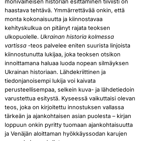
monivaiheisen historian esittäminen tiiviisti on
haastava tehtävä. Ymmärrettävää onkin, että
monta kokonaisuutta ja kiinnostavaa
kehityskulkua on pitänyt rajata teoksen
ulkopuolelle.
Ukrainan historia kolmessa
vartissa
-teos palvelee eniten suurista linjoista
kiinnostunutta lukijaa, joka teoksen otsikon
innoittamana haluaa luoda nopean silmäyksen
Ukrainan historiaan. Lähdekriittinen ja
tiedonjanoisempi lukija voi kaivata
perusteellisempaa, selkein kuva- ja lähdetiedoin
varustettua esitystä. Kyseessä vaikuttaisi olevan
teos, joka on kirjoitettu innostuksen vallassa
tärkeän ja ajankohtaisen asian puolesta – kirjan
loppuun onkin pyritty tuomaan ajankohtaisuutta
ja Venäjän aloittaman hyökkäyssodan karujen