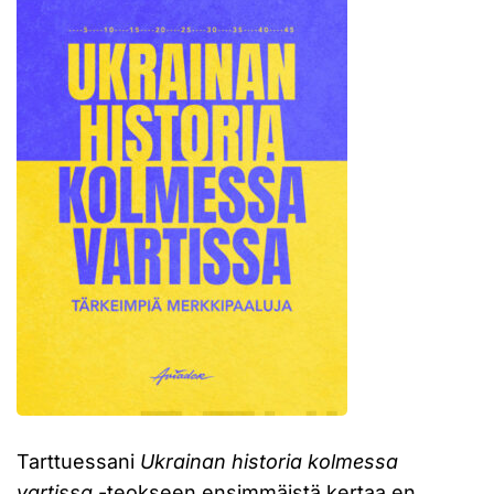
Tarttuessani
Ukrainan historia kolmessa
vartissa
-teokseen ensimmäistä kertaa en