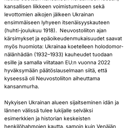
kansallisen liikkeen voimistumiseen sekä
levottomien aikojen jälkeen Ukrainan
ensimmäiseen lyhyeen itsenäisyyskauteen
(huhti-joulukuu 1918). Neuvostoliiton ajan
kärsimykset ja epäoikeudenmukaisuudet saavat
myös huomiota: Ukrainaa koetelleen holodomor-
nälänhädän (1932–1933) kauheudet tuodaan
esille ja samalla viitataan EU:n vuonna 2022
hyväksymään päätöslauselmaan siitä, että
kyseessä oli Neuvostoliiton aiheuttama
kansanmurha.
Nykyisen Ukrainan alueen sijaitseminen idän ja
lännen välissä tulee lukijalle selväksi
esimerkkien ja historian keskeisten
henkilöhahmojen kautta, samoin kuin Venäjän