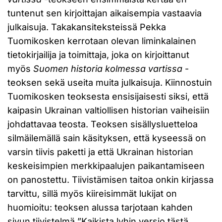
tuntenut sen kirjoittajan aikaisempia vastaavia
julkaisuja. Takakansiteksteissä Pekka
Tuomikosken kerrotaan olevan liminkalainen
tietokirjailija ja toimittaja, joka on kirjoittanut
myös
Suomen historia kolmessa vartissa
-
teoksen sekä useita muita julkaisuja. Kiinnostuin
Tuomikosken teoksesta ensisijaisesti siksi, että
kaipasin Ukrainan valtiollisen historian vaiheisiin
johdattavaa teosta. Teoksen sisällysluetteloa
silmäilemällä sain käsityksen, että kyseessä on
varsin tiivis paketti ja että Ukrainan historian
keskeisimpien merkkipaalujen paikantamiseen
on panostettu. Tiivistämisen taitoa onkin kirjassa
tarvittu, sillä myös kiireisimmät lukijat on
huomioitu: teoksen alussa tarjotaan kahden
sivun tiivistelmä ”Kaikista lyhin versio tästä