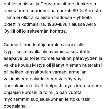
pohjoismaissa, ja Geust mainitsee Junkersin
omistaneen suurimmillaan peräti 89 % Aerosta.
Tämä ei ollut aikalaisten tiedossa – yhtiöitä
pidettiin kotimaisina. 1930-luvun alussa Aero
Oy:llä oli jo seitsemän konetta.
Gunnar Lihrin lentäjänurakin alkoi ajalle
tyypillisellä tavalla: ilmavoimissa suoritettu
asepalvelus toi lentomekaanikon pätevyyden ja
vaikka koulusivistys oli jäänyt hieman huteraksi
eli pelkän kansakoulun varaan, armeijan
vakinaiseen palvelukseen värväytynyt
nuorukainen selvitti helposti myös lentokoneen
ohjaajan kurssin ja toimi jo pari vuotta
myöhemmin suojeluskunnan lentokurssin
opettajana.