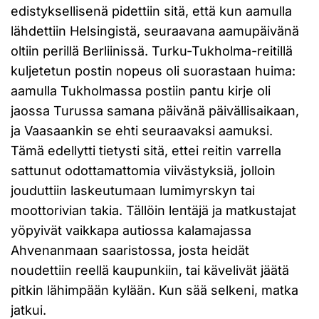
edistyksellisenä pidettiin sitä, että kun aamulla
lähdettiin Helsingistä, seuraavana aamupäivänä
oltiin perillä Berliinissä. Turku-Tukholma-reitillä
kuljetetun postin nopeus oli suorastaan huima:
aamulla Tukholmassa postiin pantu kirje oli
jaossa Turussa samana päivänä päivällisaikaan,
ja Vaasaankin se ehti seuraavaksi aamuksi.
Tämä edellytti tietysti sitä, ettei reitin varrella
sattunut odottamattomia viivästyksiä, jolloin
jouduttiin laskeutumaan lumimyrskyn tai
moottorivian takia. Tällöin lentäjä ja matkustajat
yöpyivät vaikkapa autiossa kalamajassa
Ahvenanmaan saaristossa, josta heidät
noudettiin reellä kaupunkiin, tai kävelivät jäätä
pitkin lähimpään kylään. Kun sää selkeni, matka
jatkui.