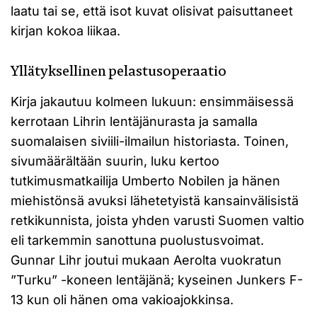
laatu tai se, että isot kuvat olisivat paisuttaneet
kirjan kokoa liikaa.
Yllätyksellinen pelastusoperaatio
Kirja jakautuu kolmeen lukuun: ensimmäisessä
kerrotaan Lihrin lentäjänurasta ja samalla
suomalaisen siviili-ilmailun historiasta. Toinen,
sivumäärältään suurin, luku kertoo
tutkimusmatkailija Umberto Nobilen ja hänen
miehistönsä avuksi lähetetyistä kansainvälisistä
retkikunnista, joista yhden varusti Suomen valtio
eli tarkemmin sanottuna puolustusvoimat.
Gunnar Lihr joutui mukaan Aerolta vuokratun
”Turku” -koneen lentäjänä; kyseinen Junkers F-
13 kun oli hänen oma vakioajokkinsa.