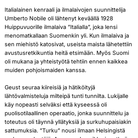
Italialainen kenraali ja ilmalaivojen suunnittelija
Umberto Nobile oli lähtenyt keväällä 1928
Huippuvuorille ilmalaiva ”Italialla”, joka lensi
menomatkallaan Suomenkin yli. Kun ilmalaiva ja
sen miehistö katosivat, useista maista lähetettiin
avustusretkikuntia heitä etsimään. Myös Suomi
oli mukana ja yhteistyötä tehtiin ennen kaikkea
muiden pohjoismaiden kanssa.
Geust seuraa kiireisiä ja hätiköityjä
lähtövalmisteluja milteipä tunti tunnilta. Lukijalle
käy nopeasti selväksi että kyseessä oli
puolisotilaallinen operaatio, jonka suunnittelu ja
toteutus oli täynnä yllätyksiä ja surkuhupaisiakin
sattumuksia. ”Turku” nousi ilmaan Helsingistä