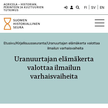
AGRICOLA – HISTORIAN,
FI
SV
EN
PERINTEEN JA KULTTUURIEN
TUTKIMUS
Etusivu
/
Kirjallisuusseuranta
/
Uranuurtajan elämäkerta valottaa
ilmailun varhaisvaiheita
Uranuurtajan elämäkerta
valottaa ilmailun
varhaisvaiheita