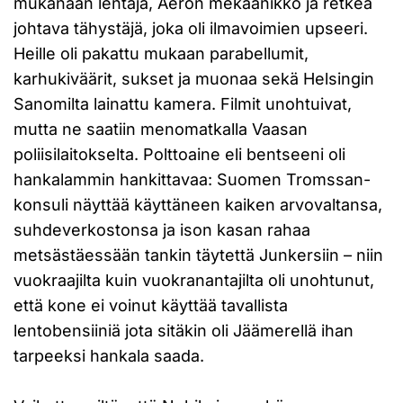
mukanaan lentäjä, Aeron mekaanikko ja retkeä
johtava tähystäjä, joka oli ilmavoimien upseeri.
Heille oli pakattu mukaan parabellumit,
karhukiväärit, sukset ja muonaa sekä Helsingin
Sanomilta lainattu kamera. Filmit unohtuivat,
mutta ne saatiin menomatkalla Vaasan
poliisilaitokselta. Polttoaine eli bentseeni oli
hankalammin hankittavaa: Suomen Tromssan-
konsuli näyttää käyttäneen kaiken arvovaltansa,
suhdeverkostonsa ja ison kasan rahaa
metsästäessään tankin täytettä Junkersiin – niin
vuokraajilta kuin vuokranantajilta oli unohtunut,
että kone ei voinut käyttää tavallista
lentobensiiniä jota sitäkin oli Jäämerellä ihan
tarpeeksi hankala saada.