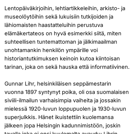
Lentopäiväkirjoihin, lehtiartikkeleihin, arkisto- ja
museolöytöihin sekä lukuisiin tutkijoiden ja
lähiomaisten haastatteluihin perustuva
elämäkertateos on hyvä esimerkki siitä, miten
suhteellisen tuntemattoman ja jälkimaailman
unohtamankin henkilön ympärille voi
historiantutkimuksen keinoin kutoa kiintoisan
tarinan, joka on sekä hauska että informatiivinen.
Gunnar Lihr, helsinkiläisen seppämestarin
vuonna 1897 syntynyt poika, oli osa suomalaisen
siviili-ilmailun varhaisimpia vaiheita ja jossakin
mielessä 1920-luvun loppupuolen ja 1930-luvun
superjulkkis. Hänet ikuistettiin kuolemansa
jälkeen jopa Helsingin kadunnimistöön, joskin
tavalla joka ei ensi kuulemalta avaudu: Lihrin