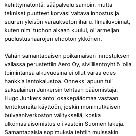
kehittymätöntä, sääpalvelu samoin, mutta
tekniset puutteet korvasi valtava innostus ja
suuren yleisön varaukseton ihailu. Ilmailuvoimat,
kuten nimi tuohon aikaan kuului, oli armeijan
puolustushaarojen ehdoton ykkönen.
Vähän samantapaisen poikamaisen innostuksen
vallassa perustettiin Aero Oy, siviililentoyhtiö jolla
toimintansa alkuvuosina ei ollut varaa edes
hankkia lentokalustoa. Onneksi apuun tuli
saksalainen Junkersin tehtaan pääomistaja.
Hugo Junkers antoi osakepääomaa vastaan
lentokoneita käyttöön, joskin monimutkaisen
bulvaaniverkoston välityksellä, koska
ulkomaalaisomistus oli vastoin Suomen lakeja.
Samantapaisia sopimuksia tehtiin muissakin