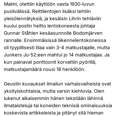
Malmi, otettiin käyttöön vasta 1930-luvun
puolivälissä. Reittilentojen lisäksi tehtiin
yleisölennätyksiä, ja kesäisin Lihrin tehtäviin
kuului postin heitto lentokoneesta johtaja
Gunnar Ståhlen kesäasunnolle Bodomjärven
rannalle. Ensimmäisissä liikennelentokoneissa
oli tyypillisesti tilaa vain 3-4 matkustajalle, mutta
Junkers Ju-52:een mahtui jo 14 matkustajaa. Ja
kun painavat ponttoonit korvattiin pyörillä,
matkustajamäärä nousi 18 henkilöön.
Geustin kuvaukset ilmailun varhaisvaiheista ovat
yksityiskohtaisia, mutta varsin kiehtovia. Olen
lukenut aikaisemmin hänen tekstiään lähinnä
ilmataisteluja tai koneiden teknisiä ominaisuuksia
koskevista artikkeleista ja pitänyt sitä hieman