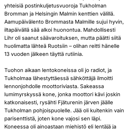
yhteisiä postinkuljetusvuoroja Tukholman
Bromman ja Helsingin Malmin kenttien välillä.
Aamupäivälento Brommasta Malmille sujui hyvin,
iltapäivällä sää alkoi huonontua. Mahdollisesti
Lihr oli saanut säävaroituksen, mutta päätti siitä
huolimatta lähteä Ruotsiin – olihan reitti hänelle
13 vuoden jälkeen täyttä rutiinia.
Tuohon aikaan lentokoneissa oli jo radiot, ja
Tukholmaa lähestyttäessä sähköttäjä ilmoitti
lennonjohdolle moottoriviasta. Sakeassa
lumimyrskyssä kone, jonka moottori kävi joskin
katkonaisesti, rysähti Fjäturenin järven jäälle
Tukholman pohjoispuolelle. Jää oli kuitenkin vain
parisenttistä, joten kone vajosi sen läpi.
Koneessa oli ainoastaan miehistö eli lentäjä ja