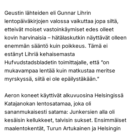
Geustin lähteiden eli Gunnar Lihrin
lentopäiväkirjojen valossa vaikuttaa jopa siltä,
etteivät moiset vastoinkäymiset edes olleet
kovin harvinaisia – hätälaskutkin näyttävät olleen
enemmän sääntö kuin poikkeus. Tämä ei
estänyt Lihriä kehaisemasta
Hufvudstadsbladetin toimittajalle, että ”on
mukavampaa lentää kuin matkustaa meritse
myrskyssä, siitä ei ole epäilystäkään.”
Aeron koneet käyttivät alkuvuosina Helsingissä
Katajanokan lentosatamaa, joka oli
sananmukaisesti satama: Junkersien alla oli
kesäisin kellukkeet, talvisin sukset. Ensimmäiset
maalentokentät, Turun Artukainen ja Helsingin