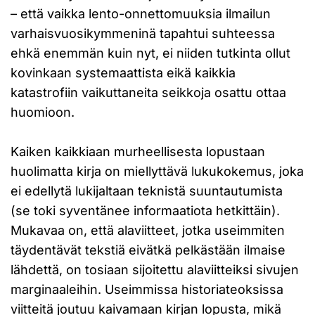
– että vaikka lento-onnettomuuksia ilmailun
varhaisvuosikymmeninä tapahtui suhteessa
ehkä enemmän kuin nyt, ei niiden tutkinta ollut
kovinkaan systemaattista eikä kaikkia
katastrofiin vaikuttaneita seikkoja osattu ottaa
huomioon.
Kaiken kaikkiaan murheellisesta lopustaan
huolimatta kirja on miellyttävä lukukokemus, joka
ei edellytä lukijaltaan teknistä suuntautumista
(se toki syventänee informaatiota hetkittäin).
Mukavaa on, että alaviitteet, jotka useimmiten
täydentävät tekstiä eivätkä pelkästään ilmaise
lähdettä, on tosiaan sijoitettu alaviitteiksi sivujen
marginaaleihin. Useimmissa historiateoksissa
viitteitä joutuu kaivamaan kirjan lopusta, mikä