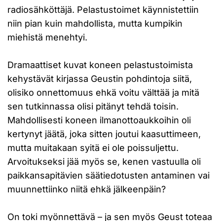
radiosähköttäjä. Pelastustoimet käynnistettiin
niin pian kuin mahdollista, mutta kumpikin
miehistä menehtyi.
Dramaattiset kuvat koneen pelastustoimista
kehystävät kirjassa Geustin pohdintoja siitä,
olisiko onnettomuus ehkä voitu välttää ja mitä
sen tutkinnassa olisi pitänyt tehdä toisin.
Mahdollisesti koneen ilmanottoaukkoihin oli
kertynyt jäätä, joka sitten joutui kaasuttimeen,
mutta muitakaan syitä ei ole poissuljettu.
Arvoitukseksi jää myös se, kenen vastuulla oli
paikkansapitävien säätiedotusten antaminen vai
muunnettiinko niitä ehkä jälkeenpäin?
On toki myönnettävä – ja sen myös Geust toteaa