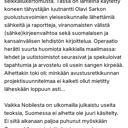
seikkailukertomusta. Tässä on lähteinä käytetty
koneen tähystäjän luutnantti Olavi Sarkon
puolustusvoimien yleisesikunnalle lähettämiä
sähkeitä ja raportteja, viranomaisten välistä
(sähke)kirjeenvaihtoa sekä suomalaisen ja
kansainvälisen lehdistön kirjoittelua. Operaatio
herätti suurta huomiota kaikkialla maailmassa:
lehdet ja uutistoimistot seurasivat ja spekuloivat
tapahtumia ja arvostelu oli usein sangen kirpeää.
Aihettakin toki oli: minkään avustusretkikunnan
projektisuunnitelmaa ei kaiketi ollut mietitty
läheskään loppuun asti…
Vaikka Nobilesta on ulkomailla julkaistu useita
teoksia, Suomessa ei aihetta ole juuri käsitelty.
Ei siitä aikanaan paljoa puhunut myöskään