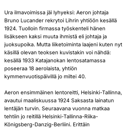
Ura ilmavoimissa jäi lyhyeksi: Aeron johtaja
Bruno Lucander rekrytoi Lihrin yhtiöön kesällä
1924. Tuolloin firmassa työskenteli hänen
lisäkseen kaksi muuta ihmistä eli johtaja ja
juoksupoika. Mutta liiketoiminta laajeni kuten nyt
käsillä olevan teoksen kuvistakin voi nähdä:
kesällä 1933 Katajanokan lentosatamassa
poseeraa 18 aerolaista, yhtiön
kymmenvuotispäivillä jo miltei 40.
Aeron ensimmäinen lentoreitti, Helsinki-Tallinna,
avautui maaliskuussa 1924 Saksasta lainatun
lentäjän turvin. Seuraavana vuonna matkaa
tehtiin jo reitillä Helsinki-Tallinna-Riika-
Königsberg-Danzig-Berliini. Erittäin