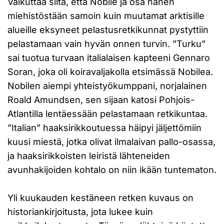
Vaikuttaa siltä, että Nobile ja osa hänen
miehistöstään samoin kuin muutamat arktisille
alueille eksyneet pelastusretkikunnat pystyttiin
pelastamaan vain hyvän onnen turvin. ”Turku”
sai tuotua turvaan italialaisen kapteeni Gennaro
Soran, joka oli koiravaljakolla etsimässä Nobilea.
Nobilen aiempi yhteistyökumppani, norjalainen
Roald Amundsen, sen sijaan katosi Pohjois-
Atlantilla lentäessään pelastamaan retkikuntaa.
”Italian” haaksirikkoutuessa häipyi jäljettömiin
kuusi miestä, jotka olivat ilmalaivan pallo-osassa,
ja haaksirikkoisten leiristä lähteneiden
avunhakijoiden kohtalo on niin ikään tuntematon.
Yli kuukauden kestäneen retken kuvaus on
historiankirjoitusta, jota lukee kuin