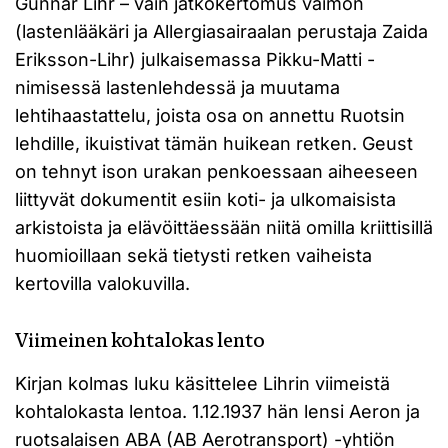
Gunnar Lihr – vain jatkokertomus vaimon
(lastenlääkäri ja Allergiasairaalan perustaja Zaida
Eriksson-Lihr) julkaisemassa Pikku-Matti -
nimisessä lastenlehdessä ja muutama
lehtihaastattelu, joista osa on annettu Ruotsin
lehdille, ikuistivat tämän huikean retken. Geust
on tehnyt ison urakan penkoessaan aiheeseen
liittyvät dokumentit esiin koti- ja ulkomaisista
arkistoista ja elävöittäessään niitä omilla kriittisillä
huomioillaan sekä tietysti retken vaiheista
kertovilla valokuvilla.
Viimeinen kohtalokas lento
Kirjan kolmas luku käsittelee Lihrin viimeistä
kohtalokasta lentoa. 1.12.1937 hän lensi Aeron ja
ruotsalaisen ABA (AB Aerotransport) -yhtiön