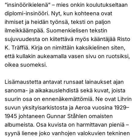
”insinöörikielenä” – mies onkin koulutukseltaan
diplomi-insinööri. Nyt, kun kohteena ovat
ihmiset ja heidän työnsä, teksti on paljon
ilmeikkäämpää. Suomenkielisen tekstin
sujuvuudesta on kiitettävä myös kääntäjää Risto
K. Träffiä. Kirja on nimittäin kaksikielinen siten,
että kullakin aukeamalla vasen sivu on ruotsiksi,
oikea suomeksi.
Lisämaustetta antavat runsaat lainaukset ajan
sanoma- ja aikakauslehdistä sekä kuvat, joista
suurin osa on ennenäkemättömiä. Ne ovat Lihrin
suvun yksityisarkistosta ja Aeroa vuosina 1929–
1945 johtaneen Gunnar Ståhlen omaisten
albumeista. Osa kuvista on harmittavan pieniä –
syynä lienee joko vanhojen valokuvien tekninen