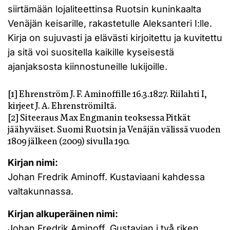
siirtämään lojaliteettinsa Ruotsin kuninkaalta
Venäjän keisarille, rakastetulle Aleksanteri I:lle.
Kirja on sujuvasti ja elävästi kirjoitettu ja kuvitettu
ja sitä voi suositella kaikille kyseisestä
ajanjaksosta kiinnostuneille lukijoille.
[1] Ehrenström J. F. Aminoffille 16.3.1827. Riilahti I,
kirjeet J. A. Ehrenströmiltä.
[2] Siteeraus Max Engmanin teoksessa Pitkät
jäähyväiset. Suomi Ruotsin ja Venäjän välissä vuoden
1809 jälkeen (2009) sivulla 190.
Kirjan nimi:
Johan Fredrik Aminoff. Kustaviaani kahdessa
valtakunnassa.
Kirjan alkuperäinen nimi:
Johan Fredrik Aminoff. Gustavian i två riken.