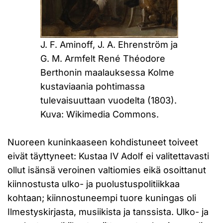
J. F. Aminoff, J. A. Ehrenström ja
G. M. Armfelt René Théodore
Berthonin maalauksessa Kolme
kustaviaania pohtimassa
tulevaisuuttaan vuodelta (1803).
Kuva: Wikimedia Commons.
Nuoreen kuninkaaseen kohdistuneet toiveet
eivät täyttyneet: Kustaa IV Adolf ei valitettavasti
ollut isänsä veroinen valtiomies eikä osoittanut
kiinnostusta ulko- ja puolustuspolitiikkaa
kohtaan; kiinnostuneempi tuore kuningas oli
Ilmestyskirjasta, musiikista ja tanssista. Ulko- ja