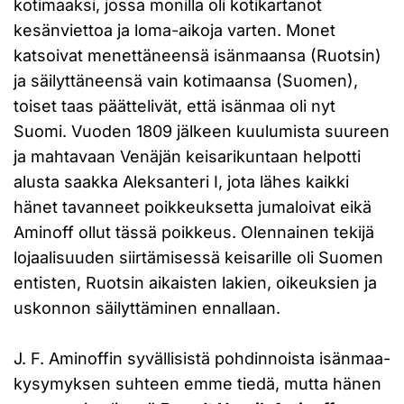
kotimaaksi, jossa monilla oli kotikartanot
kesänviettoa ja loma-aikoja varten. Monet
katsoivat menettäneensä isänmaansa (Ruotsin)
ja säilyttäneensä vain kotimaansa (Suomen),
toiset taas päättelivät, että isänmaa oli nyt
Suomi. Vuoden 1809 jälkeen kuulumista suureen
ja mahtavaan Venäjän keisarikuntaan helpotti
alusta saakka Aleksanteri I, jota lähes kaikki
hänet tavanneet poikkeuksetta jumaloivat eikä
Aminoff ollut tässä poikkeus. Olennainen tekijä
lojaalisuuden siirtämisessä keisarille oli Suomen
entisten, Ruotsin aikaisten lakien, oikeuksien ja
uskonnon säilyttäminen ennallaan.
J. F. Aminoffin syvällisistä pohdinnoista isänmaa-
kysymyksen suhteen emme tiedä, mutta hänen