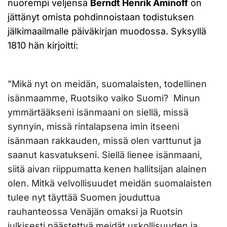
nuorempi veljensä
Berndt Henrik Aminoff
on
jättänyt omista pohdinnoistaan todistuksen
jälkimaailmalle päiväkirjan muodossa. Syksyllä
1810 hän kirjoitti:
”Mikä nyt on meidän, suomalaisten, todellinen
isänmaamme, Ruotsiko vaiko Suomi? Minun
ymmärtääkseni isänmaani on siellä, missä
synnyin, missä rintalapsena imin itseeni
isänmaan rakkauden, missä olen varttunut ja
saanut kasvatukseni. Siellä lienee isänmaani,
siitä aivan riippumatta kenen hallitsijan alainen
olen. Mitkä velvollisuudet meidän suomalaisten
tulee nyt täyttää Suomen jouduttua
rauhanteossa Venäjän omaksi ja Ruotsin
julkisesti päästettyä meidät uskollisuuden ja