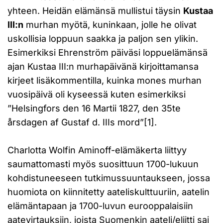
yhteen. Heidän elämänsä mullistui täysin
Kustaa
III:n
murhan myötä, kuninkaan, jolle he olivat
uskollisia loppuun saakka ja paljon sen ylikin.
Esimerkiksi Ehrenström päiväsi loppuelämänsä
ajan Kustaa III:n murhapäivänä kirjoittamansa
kirjeet lisäkommentilla, kuinka mones murhan
vuosipäivä oli kyseessä kuten esimerkiksi
”Helsingfors den 16 Martii 1827, den 35te
årsdagen af Gustaf d. IIIs mord”[1].
Charlotta Wolfin Aminoff-elämäkerta liittyy
saumattomasti myös suosittuun 1700-lukuun
kohdistuneeseen tutkimussuuntaukseen, jossa
huomiota on kiinnitetty aateliskulttuuriin, aatelin
elämäntapaan ja 1700-luvun eurooppalaisiin
aatevirtauksiin, joista Suomenkin aateli/eliitti sai