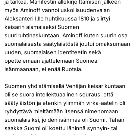
ja tärkeä. Manifestin allekirjoittamisen jälkeen
myös Aminoff vannoi uskollisuudenvalan
Aleksanteri I:lle huhtikuussa 1810 ja siirtyi
keisarin alamaiseksi Suomen
suuriruhtinaskuntaan. Aminoff kuten suurin osa
suomalaisesta säätyläistöstä joutui omaksumaan
uuden, suomalaisen identiteetin sekä
opettelemaan ajattelemaan Suomea
isänmaanaan, ei enää Ruotsia.
Suomen yhdistämisellä Venäjän keisarikuntaan
oli se suora intellektuaalinen seuraus, että
säätyläistön ja etenkin ylimmän virka-aatelin oli
ryhdyttävä mieltämään itsensä nimenomaan
suomalaisiksi, joiden isänmaa oli Suomi. Tähän
saakka Suomi oli koettu lähinnä synnyin- tai