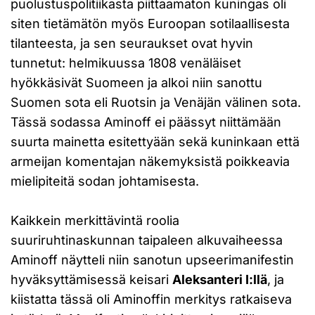
puolustuspolitiikasta piittaamaton kuningas oli
siten tietämätön myös Euroopan sotilaallisesta
tilanteesta, ja sen seuraukset ovat hyvin
tunnetut: helmikuussa 1808 venäläiset
hyökkäsivät Suomeen ja alkoi niin sanottu
Suomen sota eli Ruotsin ja Venäjän välinen sota.
Tässä sodassa Aminoff ei päässyt niittämään
suurta mainetta esitettyään sekä kuninkaan että
armeijan komentajan näkemyksistä poikkeavia
mielipiteitä sodan johtamisesta.
Kaikkein merkittävintä roolia
suuriruhtinaskunnan taipaleen alkuvaiheessa
Aminoff näytteli niin sanotun upseerimanifestin
hyväksyttämisessä keisari
Aleksanteri I:llä
, ja
kiistatta tässä oli Aminoffin merkitys ratkaiseva