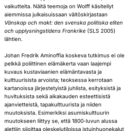
vaikutteita. Näitä teemoja on Wolff käsitellyt
aiemmissa julkaisuissaan väitöskirjastaan
Vänskap och makt: den svenska politiska eliten
och upplysningstidens Frankrike
(SLS 2005)
lähtien.
Johan Fredrik Aminoffia koskeva tutkimus ei ole
pelkkä poliittinen elämäkerta vaan laajempi
kuvaus kustaviaanien elämäntavasta ja
kulttuurisista arvoista; teoksessa kerrotaan
kartanoissa järjestetyistä juhlista, esityksistä ja
huvituksista sekä aikakauden esteettisistä
ajanvietteistä, tapakulttuurista ja niiden
muutoksista. Esimerkiksi asumiskulttuurin
muutokseen liittyy se, että 1800-luvun alussa
alettiin sijoittaa oleskelutiloissa istuinhuonekalut