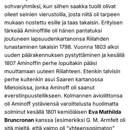
sohvaryhmiksi, kun siihen saakka tuolit olivat
olleet seinien vierustoilla, josta niitä oli tarpeen
mukaan nostettu esille ja taas takaisin. Erityisen
tärkeää Aminoffille oli hänen pantatuksi
joutuneen lapsuudenkartanonsa Riilahden
lunastaminen takaisin 1798. Vuonna 1803 alkoi
uuden päärakennuksen pystyttäminen ja kesällä
1807 Aminoffin perhe lopultakin pääsi
muuttamaan uuteen Riilahteen. Etenkin talvisin
perhe kuitenkin asui Saaren kartanossa
Mietoisissa, jonka Aminoff oli saanut
everstinpuustellikseen. Kolmannen avioliittonsa
oli Aminoff ystäviensä varoittelusta huolimatta
solminut kesällä 1801 kemiöläisen
Eva Mathilda
Bruncronan
kanssa (esimerkiksi G. M. Armfelt oli
sitä mieltä, että vaimo oli ”yhteensopimaton”