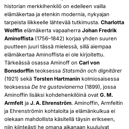
historian merkkihenkilö on edelleen vailla
elämäkertaa ja etenkin modernia, nykyajan
tarpeista liikkeelle lähtevää tutkimusta.
Charlotta
Wolffin
elämäkerta vapaaherra
Johan Fredrik
Aminoffista
(1756–1842) korjaa yhden suuren
puutteen juuri tässä mielessä, sillä aiempaa
elämäkertaa Aminoffista ei ole kirjoitettu.
Tärkeässä osassa Aminoff on
Carl von
Bonsdorffin
teoksessa
Statsmän och dignitärer
(1921) sekä
Torsten Hartmanin
kolmiosaisessa
teoksessa
De tre gustavianerna
(1899), jossa
Aminoffin lisäksi kohdehenkilöinä ovat
G. M.
Armfelt
ja
J. A. Ehrenström
. Aminoffin, Armfeltin
ja Ehrenströmin kohtaloita ja elämänkulkua ei
olekaan mahdollista käsitellä täysin erikseen,
niin kiinteästi he omana aikanaan kuuluivat