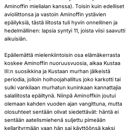
Aminoffin mielialan kanssa). Toisin kuin edelliset
avioliittonsa ja vastoin Aminoffin ystävien
epäilyksiä, tästä liitosta tuli hyvin onnellinen ja
hedelmällinen: lapsia syntyi 11, joista viisi saavutti
aikuisiän.
Epäilemättä mielenkiintoisin osa elämäkerrasta
koskee Aminoffin nuoruusvuosia, aikaa Kustaa
III:n suosikkina ja Kustaan murhan jälkeistä
periodia, jolloin holhoojahallitus joko karkotti tai
sulki vankilaan murhatun kuninkaan kannattajia
salaliitosta epäiltynä. Niinpä Aminoffkin joutui
olemaan kahden vuoden ajan vangittuna, mutta
olosuhteet sentään olivat siedettävät: häntä ei
sentään aatelismiehenä suljettu pimeään
kellarityrmään vaan hän sai käyttöönsä kaksi