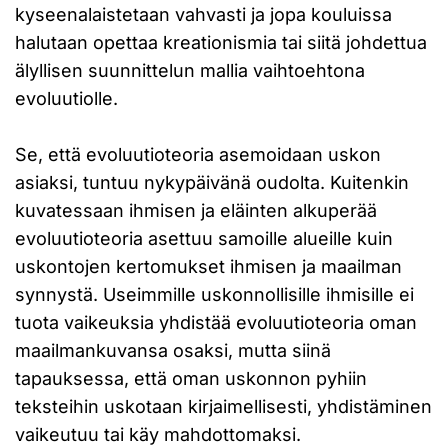
kyseenalaistetaan vahvasti ja jopa kouluissa
halutaan opettaa kreationismia tai siitä johdettua
älyllisen suunnittelun mallia vaihtoehtona
evoluutiolle.
Se, että evoluutioteoria asemoidaan uskon
asiaksi, tuntuu nykypäivänä oudolta. Kuitenkin
kuvatessaan ihmisen ja eläinten alkuperää
evoluutioteoria asettuu samoille alueille kuin
uskontojen kertomukset ihmisen ja maailman
synnystä. Useimmille uskonnollisille ihmisille ei
tuota vaikeuksia yhdistää evoluutioteoria oman
maailmankuvansa osaksi, mutta siinä
tapauksessa, että oman uskonnon pyhiin
teksteihin uskotaan kirjaimellisesti, yhdistäminen
vaikeutuu tai käy mahdottomaksi.