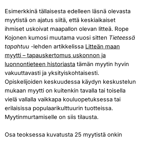
Esimerkkinä tällaisesta edelleen läsnä olevasta
myytistä on ajatus siitä, että keskiaikaiset
ihmiset uskoivat maapallon olevan litteä. Rope
Kojonen kumosi muutama vuosi sitten
Tieteessä
tapahtuu
-lehden artikkelissa
Litteän maan
myytti – tapauskertomus uskonnon ja
luonnontieteen historiasta
tämän myytin hyvin
vakuuttavasti ja yksityiskohtaisesti.
Opiskelijoiden keskuudessa käydyn keskustelun
mukaan myytti on kuitenkin tavalla tai toisella
vielä vallalla vaikkapa kouluopetuksessa tai
erilaisissa populaarikulttuurin tuotteissa.
Myytinmurtamiselle on siis tilausta.
Osa teoksessa kuvatusta 25 myytistä onkin