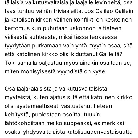
tällaisia vaikutusvaltaisia ja laajalle levinneitä, osa
taas tuntuu vähän triviaaleilta. Jos Galileo Galilein
ja katolisen kirkon välinen konflikti on keskeinen
kertomus kun puhutaan uskonnon ja tieteen
välisestä suhteesta, miksi tässä teoksessa
tyydytään purkamaan vain yhtä myytin osaa, sitä
että katolinen kirkko olisi kiduttanut Galileitä?
Toki samalla paljastuu myös ainakin osaltaan se,
miten monisyisestä vyyhdistä on kyse.
Osa laaja-alaisista ja vaikutusvaltaisista
myyteistä, kuten ajatus siitä että katolinen kirkko
olisi systemaattisesti vastustanut tieteen
kehitystä, puolestaan osoittautuukin
lähtökohdiltaan melko suppeaksi, esimerkiksi
osaksi yhdysvaltalaista katolisuudenvastaisuutta