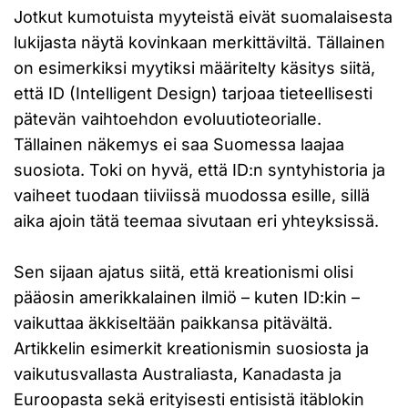
Jotkut kumotuista myyteistä eivät suomalaisesta
lukijasta näytä kovinkaan merkittäviltä. Tällainen
on esimerkiksi myytiksi määritelty käsitys siitä,
että ID (Intelligent Design) tarjoaa tieteellisesti
pätevän vaihtoehdon evoluutioteorialle.
Tällainen näkemys ei saa Suomessa laajaa
suosiota. Toki on hyvä, että ID:n syntyhistoria ja
vaiheet tuodaan tiiviissä muodossa esille, sillä
aika ajoin tätä teemaa sivutaan eri yhteyksissä.
Sen sijaan ajatus siitä, että kreationismi olisi
pääosin amerikkalainen ilmiö – kuten ID:kin –
vaikuttaa äkkiseltään paikkansa pitävältä.
Artikkelin esimerkit kreationismin suosiosta ja
vaikutusvallasta Australiasta, Kanadasta ja
Euroopasta sekä erityisesti entisistä itäblokin