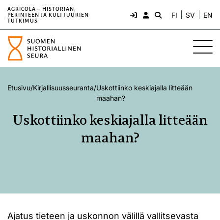
AGRICOLA – HISTORIAN,
FI
SV
EN
PERINTEEN JA KULTTUURIEN
TUTKIMUS
Etusivu
/
Kirjallisuusseuranta
/
Uskottiinko keskiajalla litteään
maahan?
Uskottiinko keskiajalla litteään
maahan?
Ajatus tieteen ja uskonnon välillä vallitsevasta