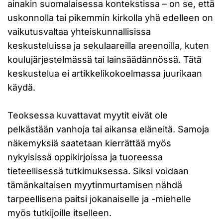
ainakin suomalaisessa kontekstissa – on se, että
uskonnolla tai pikemmin kirkolla yhä edelleen on
vaikutusvaltaa yhteiskunnallisissa
keskusteluissa ja sekulaareilla areenoilla, kuten
koulujärjestelmässä tai lainsäädännössä. Tätä
keskustelua ei artikkelikokoelmassa juurikaan
käydä.
Teoksessa kuvattavat myytit eivät ole
pelkästään vanhoja tai aikansa eläneitä. Samoja
näkemyksiä saatetaan kierrättää myös
nykyisissä oppikirjoissa ja tuoreessa
tieteellisessä tutkimuksessa. Siksi voidaan
tämänkaltaisen myytinmurtamisen nähdä
tarpeellisena paitsi jokanaiselle ja -miehelle
myös tutkijoille itselleen.