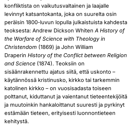
konfliktista on vaikutusvaltainen ja laajalle
levinnyt katsantokanta, joka on suurelta osin
peräisin 1800-luvun lopulla julkaistuista kahdesta
teoksesta: Andrew Dickson Whiten
A History of
the Warfare of Science with Theology in
Christendom
(1869) ja John William
Draperin
History of the Conflict between Religion
and Science
(1874). Teoksiin on
sisäänrakennettu ajatus siitä, että uskonto –
käytännössä kristinusko, kirkko tai tarkemmin
katolinen kirkko – on vuosisadasta toiseen
polttanut, kiduttanut ja vaientanut tieteentekijöitä
ja muutoinkin hankaloittanut suuresti ja pyrkinyt
estämään tieteen, erityisesti luonnontieteen
kehitystä.