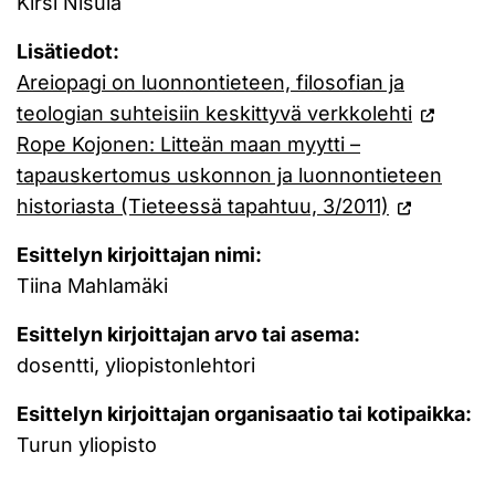
Kirsi Nisula
Lisätiedot:
Areiopagi on luonnontieteen, filosofian ja
teologian suhteisiin keskittyvä verkkolehti
Rope Kojonen: Litteän maan myytti –
tapauskertomus uskonnon ja luonnontieteen
historiasta (Tieteessä tapahtuu, 3/2011)
Esittelyn kirjoittajan nimi:
Tiina Mahlamäki
Esittelyn kirjoittajan arvo tai asema:
dosentti, yliopistonlehtori
Esittelyn kirjoittajan organisaatio tai kotipaikka:
Turun yliopisto