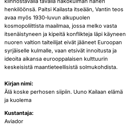
kiinnostavalla tavalla näkökulman hänen
henkilöönsä. Paitsi Kailasta itseään, Vantin teos
avaa myös 1930-luvun alkupuolen
kosmopoliittista maailmaa, jossa melko vasta
itsenäistyneen ja kipeitä konflikteja läpi käyneen
nuoren valtion taiteilijat eivät jääneet Euroopan
syrjäiselle kulmalle, vaan etsivät innoitusta ja
ideoita aikansa eurooppalaisen kulttuurin
keskeisistä maantieteellisistä solmukohdista.
Kirjan nimi:
Älä koske perhosen siipiin. Uuno Kailaan elämä
ja kuolema
Kustantaja:
Aviador