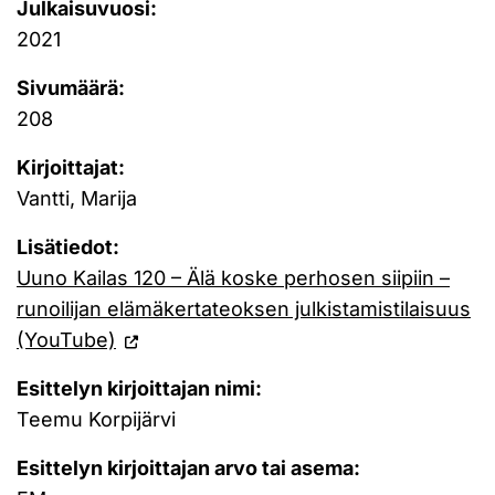
Julkaisuvuosi:
2021
Sivumäärä:
208
Kirjoittajat:
Vantti, Marija
Lisätiedot:
Uuno Kailas 120 – Älä koske perhosen siipiin –
runoilijan elämäkertateoksen julkistamistilaisuus
(YouTube)
Esittelyn kirjoittajan nimi:
Teemu Korpijärvi
Esittelyn kirjoittajan arvo tai asema: