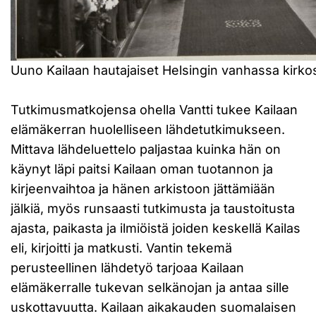
Uuno Kailaan hautajaiset Helsingin vanhassa kirko
Tutkimusmatkojensa ohella Vantti tukee Kailaan
elämäkerran huolelliseen lähdetutkimukseen.
Mittava lähdeluettelo paljastaa kuinka hän on
käynyt läpi paitsi Kailaan oman tuotannon ja
kirjeenvaihtoa ja hänen arkistoon jättämiään
jälkiä, myös runsaasti tutkimusta ja taustoitusta
ajasta, paikasta ja ilmiöistä joiden keskellä Kailas
eli, kirjoitti ja matkusti. Vantin tekemä
perusteellinen lähdetyö tarjoaa Kailaan
elämäkerralle tukevan selkänojan ja antaa sille
uskottavuutta. Kailaan aikakauden suomalaisen