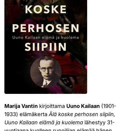
Marija Vantin
kirjoittama
Uuno Kailaan
(1901-
1933) elämäkerta
Älä koske perhosen siipiin,
Uuno Kailaan elämä ja kuolema
lähestyy 31-
vuotiaana kuolleen runoilijan elämää hänen