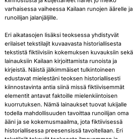
kiinnostusta ja kuljettaneet hänet jo melko
varhaisessa vaiheessa Kailaan runojen äärelle ja
runoilijan jalanjäljille.
Eri aikatasojen lisäksi teoksessa yhdistyvät
erilaiset tekstilajit kuvaavasta historiallisesta
tekstistä fiktiivisiin kokemuksen kuvauksiin sekä
lainauksiin Kailaan kirjoittamista runoista ja
kirjeistä. Näistä jälkimmäiset tulkintoineen
edustavat mielestäni teoksen historiallisesti
kiinnostavinta antia siinä missä fiktiivisemmät
elementit antavat faktoille mielenkiintoisen
kuorrutuksen. Nämä lainaukset tuovat lukijalle
todella mahdollisuuden tavoittaa runoilijan oma
ääni ja se kokemusmaailma, jota fiktiivisessä
historiallisessa preesensissä tavoitellaan. Eri