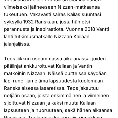
viimeiseksi jääneeseen Nizzan-matkaansa
tukeutuen. Vakavasti sairas Kailas suuntasi
syksyllä 1932 Ranskaan, josta hän etsi
parannusta ja inspiraatiota. Vuonna 2018 Vantti
lähti tutkimusmatkalle Nizzaan Kailaan
jalanjäljissä.
Teos liikkuu useammassa aikajanassa, joiden
päälinjat ankkuroituvat Kailaan ja Vantin
matkoihin Nizzaan. Näissä puitteissa käydään
läpi runoilijan elämä lapsuudesta kuolemaan
Ranskalaisessa lasaretissa. Teos jakautuu
neljään osaan, joista ensimmäinen ja viimeinen
sijoittuvat Nizzaan ja kaksi muuta Kailaan
lapsuuteen ja nuoruuteen, sekä hänen aikaansa
Pariisissa. Teoksessa kulkee siis rinnakkain