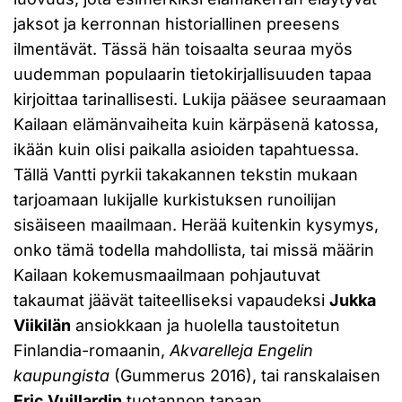
jaksot ja kerronnan historiallinen preesens
ilmentävät. Tässä hän toisaalta seuraa myös
uudemman populaarin tietokirjallisuuden tapaa
kirjoittaa tarinallisesti. Lukija pääsee seuraamaan
Kailaan elämänvaiheita kuin kärpäsenä katossa,
ikään kuin olisi paikalla asioiden tapahtuessa.
Tällä Vantti pyrkii takakannen tekstin mukaan
tarjoamaan lukijalle kurkistuksen runoilijan
sisäiseen maailmaan. Herää kuitenkin kysymys,
onko tämä todella mahdollista, tai missä määrin
Kailaan kokemusmaailmaan pohjautuvat
takaumat jäävät taiteelliseksi vapaudeksi
Jukka
Viikilän
ansiokkaan ja huolella taustoitetun
Finlandia-romaanin,
Akvarelleja Engelin
kaupungista
(Gummerus 2016), tai ranskalaisen
Eric Vuillardin
tuotannon tapaan.