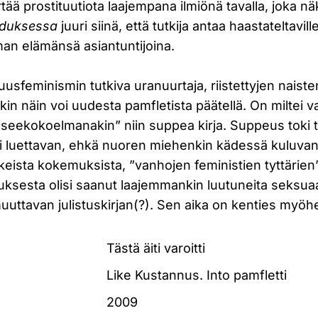
ä prostituutiota laajempana ilmiönä tavalla, joka nä
oduksessa
juuri siinä, että tutkija antaa haastateltavil
man elämänsä asiantuntijoina.
usfeminismin tutkiva uranuurtaja, riistettyjen naiste
kin näin voi uudesta pamfletista päätellä. On miltei 
seekokoelmanakin” niin suppea kirja. Suppeus toki t
 luettavan, ehkä nuoren miehenkin kädessä kuluvan? S
ikeista kokemuksista, ”vanhojen feministien tyttärie
sesta olisi saanut laajemmankin luutuneita seksuaal
uuttavan julistuskirjan(?). Sen aika on kenties my
Tästä äiti varoitti
Like Kustannus. Into pamfletti
2009