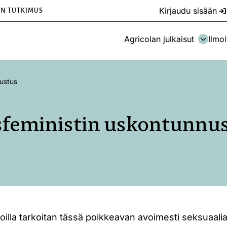
Kirjaudu sisään
EN TUTKIMUS
Agricolan julkaisut
Ilmoi
ustus
feministin uskontunnu
oilla tarkoitan tässä poikkeavan avoimesti seksuaalias