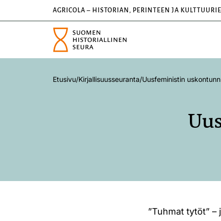
AGRICOLA – HISTORIAN, PERINTEEN JA KULTTUURI
Etusivu
/
Kirjallisuusseuranta
/
Uusfeministin uskontunn
Uus
”Tuhmat tytöt” – j