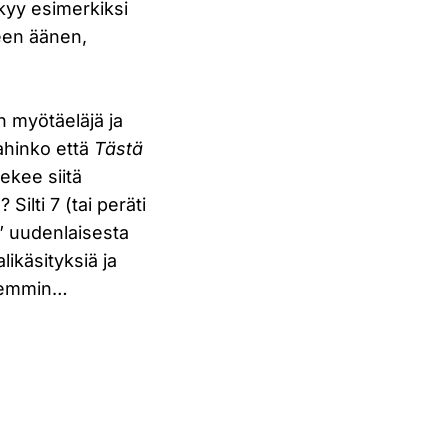
kyy esimerkiksi
leen äänen,
n myötäeläjä ja
vahinko että
Tästä
ekee siitä
ilti 7 (tai peräti
n” uudenlaisesta
ikäsityksiä ja
öhemmin…