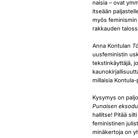
naisia – ovat ymm
itseään paljastell
myös feminismin k
rakkauden taloss
Anna Kontulan
Tä
uusfeministin usk
tekstinkäyttäjä, 
kaunokirjallisuut
millaisia Kontula-
Kysymys on paljolt
Punaisen eksod
hallitse! Pitää sil
feministinen julis
minäkertoja on yh