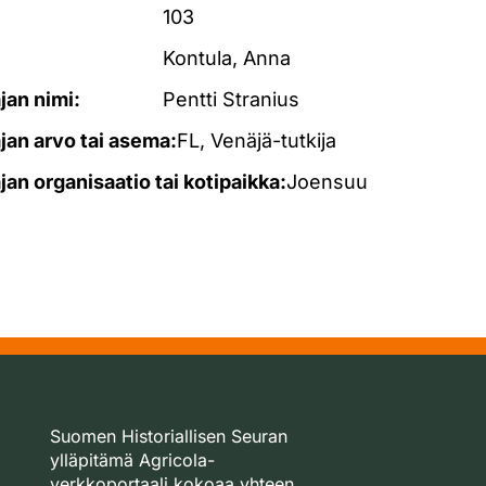
103
Kontula, Anna
ajan nimi:
Pentti Stranius
ajan arvo tai asema:
FL, Venäjä-tutkija
ajan organisaatio tai kotipaikka:
Joensuu
Suomen Historiallisen Seuran
ylläpitämä Agricola-
verkkoportaali kokoaa yhteen