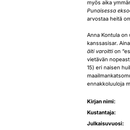
myös aika ymmärtä
Punaisessa eks
arvostaa heitä o
Anna Kontula on u
kanssasisar. Aina
äiti varoitti
on ”es
vietävän nopeasti
15) eri naisen hu
maailmankatsomuk
ennakkoluuloja m
Kirjan nimi:
Kustantaja:
Julkaisuvuosi: