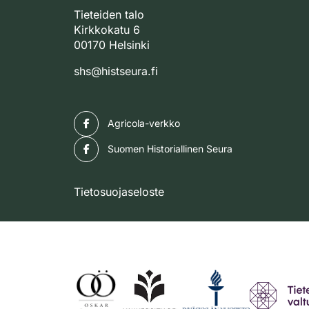
Tieteiden talo
Kirkkokatu 6
00170 Helsinki
shs@histseura.fi
Facebook
Agricola-verkko
Facebook
Suomen Historiallinen Seura
Tietosuojaseloste