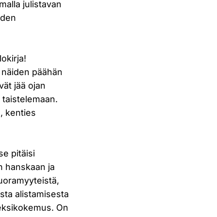
malla julistavan
uden
okirja!
ja näiden päähän
ät jää ojan
 taistelemaan.
, kenties
se pitäisi
an hanskaan ja
uoramyyteistä,
sta alistamisesta
 seksikokemus. On