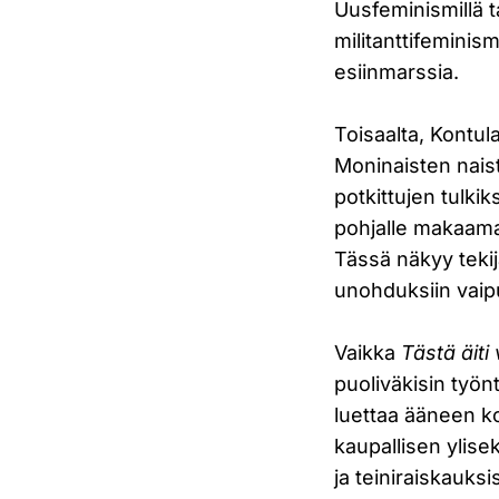
Uusfeminismillä t
militanttifeminis
esiinmarssia.
Toisaalta, Kontula
Moninaisten naist
potkittujen tulkik
pohjalle makaama
Tässä näkyy teki
unohduksiin vaip
Vaikka
Tästä äiti 
puoliväkisin työn
luettaa ääneen k
kaupallisen ylise
ja teiniraiskauks