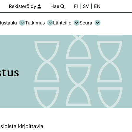
Rekisteröidy
Hae
FI
SV
EN
tustaulu
Tutkimus
Lähteille
Seura
stus
ioista kirjoittavia