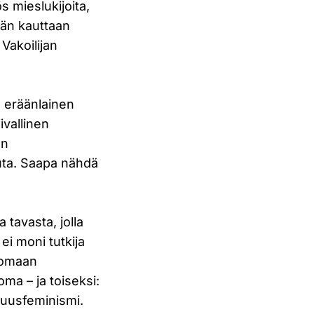
s mieslukijoita,
idän kauttaan
Vakoilijan
, eräänlainen
ivallinen
on
uuta. Saapa nähdä
a tavasta, jolla
 ei moni tutkija
nomaan
oma – ja toiseksi:
ä uusfeminismi.