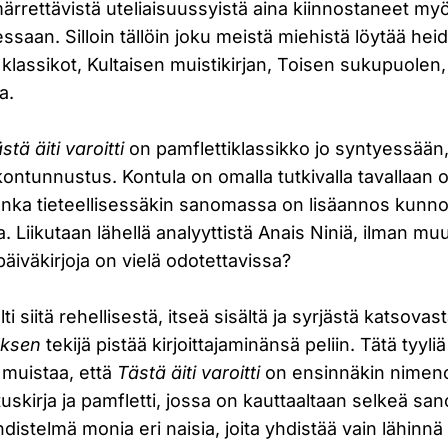
ärrettävistä uteliaisuussyistä aina kiinnostaneet myö
essaan. Silloin tällöin joku meistä miehistä löytää he
lassikot, Kultaisen muistikirjan, Toisen sukupuolen, 
a.
stä äiti varoitti
on pamflettiklassikko jo syntyessään
ontunnustus. Kontula on omalla tutkivalla tavallaan o
jonka tieteellisessäkin sanomassa on lisäannos kunn
ta. Liikutaan lähellä analyyttistä Anais Niniä, ilman m
päiväkirjoja on vielä odotettavissa?
i siitä rehellisestä, itseä sisältä ja syrjästä katsovast
uksen
tekijä pistää kirjoittajaminänsä peliin. Tätä tyyliä
ti muistaa, että
Tästä äiti varoitti
on ensinnäkin nime
tuskirja ja pamfletti, jossa on kauttaaltaan selkeä san
distelmä monia eri naisia, joita yhdistää vain lähinn