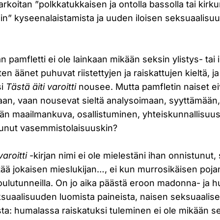
arkoitan ”polkkatukkaisen ja ontolla bassolla tai kirku
min” kyseenalaistamista ja uuden iloisen seksuaalisu
n pamfletti ei ole lainkaan mikään seksin ylistys- tai il
en äänet puhuvat riistettyjen ja raiskattujen kieltä, 
si
Tästä äiti varoitti
nousee. Mutta pamfletin naiset eiv
an, vaan nousevat sieltä analysoimaan, syyttämään,
jän maailmankuva, osallistuminen, yhteiskunnallisuus
unut vasemmistolaisuuskin?
varoitti
-kirjan nimi ei ole mielestäni ihan onnistunut, 
tää jokaisen mieslukijan…, ei kun murrosikäisen poj
oulutunneilla. On jo aika päästä eroon madonna- ja h
ksuaalisuuden luomista paineista, naisen seksuaalise
ista: humalassa raiskatuksi tuleminen ei ole mikään