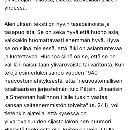
yhdessä.
Aleniuksen teksti on hyvin tasapainoista ja
tasapuolista. Se on sekä hyvä että huono asia,
vaikkakin huomattavasti enemmän hyvä. Hyvä
se on siinä mielessä, että jälki on asiantuntevaa
ja luotettavaa. Huonoa siinä on se, että se on
välillä ilmaisuiltaan ylivarovaista tai väritöntä. Kun
tekijä esimerkiksi sanoo vuoden 1940
neuvostomiehityksestä, että “neuvostomallisen
totalitäärisen järjestelmän tulo Pätsin, Ulmanisin
ja Smetonan hallinnon tilalle tuskin vastasi
kansan valtaenemmistön toiveita” (s. 241), voi
tietenkin ajatella, että kysessä on
ylivarovaisuuden sijasta lakoninen huumori.
Hyvästä teoksesta olisi kuitenkin voinut tulla