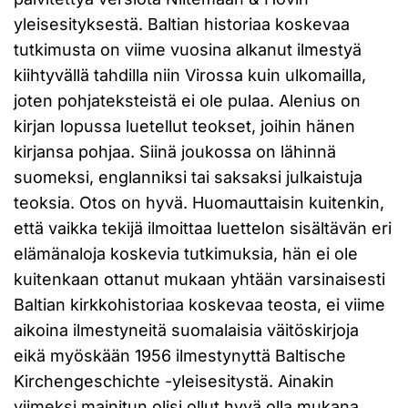
yleisesityksestä. Baltian historiaa koskevaa
tutkimusta on viime vuosina alkanut ilmestyä
kiihtyvällä tahdilla niin Virossa kuin ulkomailla,
joten pohjateksteistä ei ole pulaa. Alenius on
kirjan lopussa luetellut teokset, joihin hänen
kirjansa pohjaa. Siinä joukossa on lähinnä
suomeksi, englanniksi tai saksaksi julkaistuja
teoksia. Otos on hyvä. Huomauttaisin kuitenkin,
että vaikka tekijä ilmoittaa luettelon sisältävän eri
elämänaloja koskevia tutkimuksia, hän ei ole
kuitenkaan ottanut mukaan yhtään varsinaisesti
Baltian kirkkohistoriaa koskevaa teosta, ei viime
aikoina ilmestyneitä suomalaisia väitöskirjoja
eikä myöskään 1956 ilmestynyttä Baltische
Kirchengeschichte -yleisesitystä. Ainakin
viimeksi mainitun olisi ollut hyvä olla mukana