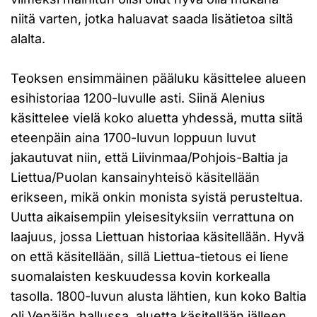
niitä varten, jotka haluavat saada lisätietoa siltä
alalta.
Teoksen ensimmäinen pääluku käsittelee alueen
esihistoriaa 1200-luvulle asti. Siinä Alenius
käsittelee vielä koko aluetta yhdessä, mutta siitä
eteenpäin aina 1700-luvun loppuun luvut
jakautuvat niin, että Liivinmaa/Pohjois-Baltia ja
Liettua/Puolan kansainyhteisö käsitellään
erikseen, mikä onkin monista syistä perusteltua.
Uutta aikaisempiin yleisesityksiin verrattuna on
laajuus, jossa Liettuan historiaa käsitellään. Hyvä
on että käsitellään, sillä Liettua-tietous ei liene
suomalaisten keskuudessa kovin korkealla
tasolla. 1800-luvun alusta lähtien, kun koko Baltia
oli Venäjän hallussa, aluetta käsitellään jälleen