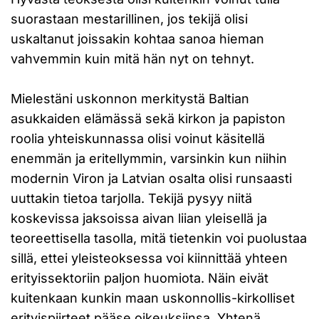
suorastaan mestarillinen, jos tekijä olisi
uskaltanut joissakin kohtaa sanoa hieman
vahvemmin kuin mitä hän nyt on tehnyt.
Mielestäni uskonnon merkitystä Baltian
asukkaiden elämässä sekä kirkon ja papiston
roolia yhteiskunnassa olisi voinut käsitellä
enemmän ja eritellymmin, varsinkin kun niihin
modernin Viron ja Latvian osalta olisi runsaasti
uuttakin tietoa tarjolla. Tekijä pysyy niitä
koskevissa jaksoissa aivan liian yleisellä ja
teoreettisella tasolla, mitä tietenkin voi puolustaa
sillä, ettei yleisteoksessa voi kiinnittää yhteen
erityissektoriin paljon huomiota. Näin eivät
kuitenkaan kunkin maan uskonnollis-kirkolliset
erityispiirteet pääse oikeuksiinsa. Yhtenä