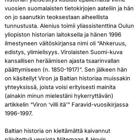
vuosien suomalaisten tietokirjojen aateliin ja hän
on jo saanutkin teoksestaan aiheellista
tunnustusta. Alenius toimii yliassistenttina Oulun
yliopiston historian laitoksella ja hänen 1996
ilmestyneen väitöskirjansa nimi oli “Ahkeruus,
edistys, ylimielisyys. Virolaisten Suomi-kuva
kansallisen heräämisen ajasta tsaarinvallan
päättymiseen (n. 1850-1917)”. Sen jälkeen hän
on käsitellyt Viron ja Baltian historiaa muissakin
yhteyksissä, joista voisi erityisesti mainita
(ainakin minun mielestäni hykerryttävän)
artikkelin “Viron ‘villi itä’” Faravid-vuosikirjassa
1996-1997.
Baltian historia on kieltämättä kaivannut
päivitettyä versiota Niitemaan & Hovin