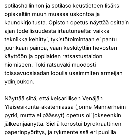
sotilashallinnon ja sotilasoikeustieteen lisäksi
opiskeltiin muun muassa uskontoa ja
kaunokirjoitusta. Opiston opetus näyttää osittain
ajan todellisuudesta irtautuneelta: vaikka
tekniikka kehittyi, tykistötoimintaan ei pantu
juurikaan painoa, vaan keskityttiin hevosten
käyttöön ja oppilaiden ratsastustaidon
hiomiseen. Toki ratsuväki muodosti
toissavuosisadan lopulla useimmiten armeijan
ydinjoukon.
Näyttää siltä, että keisarillisen Venäjän
Yleisesikunta-akatemiassa (jonne Mannerheim
pyrki, mutta ei päässyt) opetus oli jokseenkin
jälkeenjäänyttä. Siellä korostui byrokraattinen
paperinpyöritys, ja rykmenteissä eri puolilla