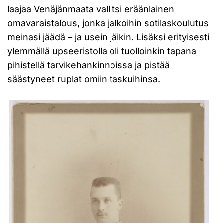
laajaa Venäjänmaata vallitsi eräänlainen
omavaraistalous, jonka jalkoihin sotilaskoulutus
meinasi jäädä – ja usein jäikin. Lisäksi erityisesti
ylemmällä upseeristolla oli tuolloinkin tapana
pihistellä tarvikehankinnoissa ja pistää
säästyneet ruplat omiin taskuihinsa.