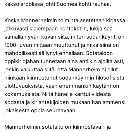
kaksoisroolissa johti Suomea kohti rauhaa.
Koska Mannerheimin toiminta asetetaan kirjassa
jatkuvasti laajempaan kontekstiin, lukija saa
samalla hyvän kuvan siitä, miten sodankäynti on
1900-luvun mittaan muuttunut ja mikä siinä on
mahdollisesti säilynyt ennallaan. Sotataidon
oppikirjojahan tunnetaan aina antiikin ajoilta asti,
joskin vaikuttaa siltä, että Mannerheim ei ollut
niinkään kiinnostunut sodankäynnin filosofisista
ulottuvuuksista, vaan enemmänkin käytännön
kokemuksista. Niitä hänelle karttui viidestä
sodasta ja kirjantekijöiden mukaan hän ammensi
jokaisesta oppia seuraavaan.
Mannerheimin sotataito on kiinnostava – ja