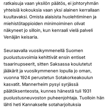
ratkaisuja vaan yksilön päätös, ei johtoryhmän
yhteisiä kokouksia vaan yksi alainen kerrallaan
kuultavaksi. Omista alaisista huolehtiminen ja
miehistötappioiden minimoiminen olivat
näkyneet jo silloin, kun kenraali vielä palveli
Venäjän keisaria.
Seuraavalla vuosikymmenellä Suomen
puolustusvoimia kehittivät ensin entiset
tsaarinupseerit, sitten Saksassa koulutetut
jääkärit ja vuosikymmenen lopulla jo oman,
vuonna 1924 perustetun Sotakorkeakoulun
kasvatit. Mannerheim pysyi syrjässä
päätöksenteosta, kunnes hänestä tuli 1931
puolustusneuvoston puheenjohtaja. Tuolloin hän
lähti heti Kannakselle sotaharjoituksia