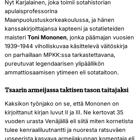
Nyt Karjalainen, joka toimii sotahistorian
apulaisprofessorina
Maanpuolustuskorkeakoulussa, ja hänen
kanssakirjoittajansa kapteeni ja sotatieteiden
maisteri
Toni Mononen
, jonka päämajan vuosien
1939–1944 viholliskuvaa käsittelevä väitöskirja
on parhaillaan MPKK:ssa tarkastettavana,
pureutuvat legendaarisen ylipäällikön
ammattiosaamisen ytimeen eli sotataitoon.
Tsaarin armeijassa taktisen tason taitajaksi
Kaksikon työnjako on se, että Mononen on
kirjoittanut kirjan luvut II ja III. Ne kertovat 35
vuoden urasta Venäjällä eli siitä miten kornetista
tulee kenraaliluutnantti ja nuoresta ratsuväen
upseerista kasvava armeijakunnan komentaja eli