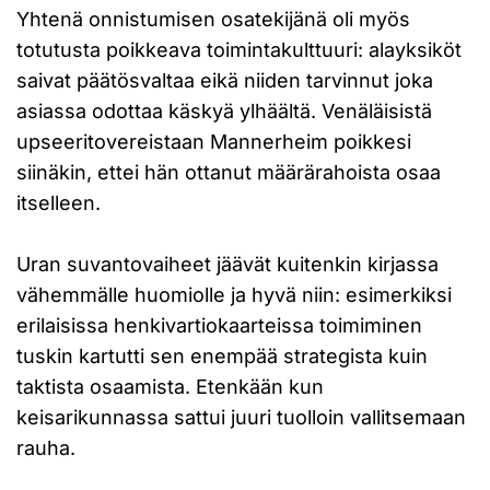
Yhtenä onnistumisen osatekijänä oli myös
totutusta poikkeava toimintakulttuuri: alayksiköt
saivat päätösvaltaa eikä niiden tarvinnut joka
asiassa odottaa käskyä ylhäältä. Venäläisistä
upseeritovereistaan Mannerheim poikkesi
siinäkin, ettei hän ottanut määrärahoista osaa
itselleen.
Uran suvantovaiheet jäävät kuitenkin kirjassa
vähemmälle huomiolle ja hyvä niin: esimerkiksi
erilaisissa henkivartiokaarteissa toimiminen
tuskin kartutti sen enempää strategista kuin
taktista osaamista. Etenkään kun
keisarikunnassa sattui juuri tuolloin vallitsemaan
rauha.