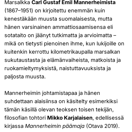
Marsalkka
Carl Gustaf Emil Mannerheimista
(1867–1951) on kirjoitettu enemmän kuin
kenestäkään muusta suomalaisesta, mutta
hänen varsinainen ammattiosaamisensa eli
sotataito on jäänyt tutkimatta ja arvioimatta –
mikä on tietysti pienoinen ihme, kun lukijoille on
kuitenkin kerrottu kilometrikaupalla marsalkan
sukutaustasta ja elämänvaiheista, matkoista ja
ruokamieltymyksistä, naistuttavuuksista ja
paljosta muusta.
Mannerheimin johtamistapaa ja hänen
suhdettaan alaisiinsa on käsitelty esimerkiksi
tämän käsillä olevan teoksen toisen tekijän,
filosofian tohtori
Mikko Karjalaisen
, edellisessä
kirjassa
Mannerheimin päämaja
(Otava 2019).