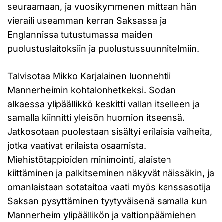
seuraamaan, ja vuosikymmenen mittaan hän
vieraili useamman kerran Saksassa ja
Englannissa tutustumassa maiden
puolustuslaitoksiin ja puolustussuunnitelmiin.
Talvisotaa Mikko Karjalainen luonnehtii
Mannerheimin kohtalonhetkeksi. Sodan
alkaessa ylipäällikkö keskitti vallan itselleen ja
samalla kiinnitti yleisön huomion itseensä.
Jatkosotaan puolestaan sisältyi erilaisia vaiheita,
jotka vaativat erilaista osaamista.
Miehistötappioiden minimointi, alaisten
kiittäminen ja palkitseminen näkyvät näissäkin, ja
omanlaistaan sotataitoa vaati myös kanssasotija
Saksan pysyttäminen tyytyväisenä samalla kun
Mannerheim ylipäällikön ja valtionpäämiehen