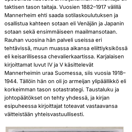
taktisen tason taitaja. Vuosien 1882–1917 välillä
Mannerheim ehti saada sotilaskoulutuksen ja
osallistua kahteen sotaan eli Venäjän ja Japanin
sotaan sekä ensimmäiseen maailmansotaan.
Rauhan vuosina hän palveli useissa eri
tehtävissä, muun muassa aikansa eliittiyksikössä
eli keisarillisessa chevalierkaartissa. Karjalaisen
kirjoittamat luvut IV ja V käsittelevät
Mannerheimin uraa Suomessa, siis vuosia 1918–
1944. Tällöin hän on oli jo armeijan ylipäällikkö eli
korkeimman tason sotastrategi. Taustaluku ja
johtopäätökset on tehty yhdessä, ja kirjan
esipuheessa kirjoittajat toteavat vastaavansa
väitteistään yhteisvastuullisesti.