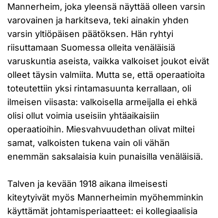
Mannerheim, joka yleensä näyttää olleen varsin
varovainen ja harkitseva, teki ainakin yhden
varsin yltiöpäisen päätöksen. Hän ryhtyi
riisuttamaan Suomessa olleita venäläisiä
varuskuntia aseista, vaikka valkoiset joukot eivät
olleet täysin valmiita. Mutta se, että operaatioita
toteutettiin yksi rintamasuunta kerrallaan, oli
ilmeisen viisasta: valkoisella armeijalla ei ehkä
olisi ollut voimia useisiin yhtäaikaisiin
operaatioihin. Miesvahvuudethan olivat miltei
samat, valkoisten tukena vain oli vähän
enemmän saksalaisia kuin punaisilla venäläisiä.
Talven ja kevään 1918 aikana ilmeisesti
kiteytyivät myös Mannerheimin myöhemminkin
käyttämät johtamisperiaatteet: ei kollegiaalisia