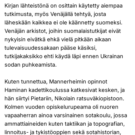
Kirjan lähteistönä on osittain käytetty aiempaa
tutkimusta, myös Venäjällä tehtyä, josta
läheskään kaikkea ei ole käännetty suomeksi.
Venäjän arkistot, joihin suomalaistutkijat eivät
nykyisin eivätkä ehkä vielä pitkään aikaan
tulevaisuudessakaan pääse käsiksi,
tutkijakaksikko ehti käydä läpi ennen Ukrainan
sodan puhkeamista.
Kuten tunnettua, Mannerheimin opinnot
Haminan kadettikoulussa katkesivat kesken, ja
hän siirtyi Pietariin, Nikolain ratsuväkiopistoon.
Kolmen vuoden opiskelurupeama oli nuoren
vapaaherran ainoa varsinainen sotakoulu, jossa
ammattiaineiden kuten taktiikan ja topografian,
linnoitus- ja tykistöoppien sekä sotahistorian,