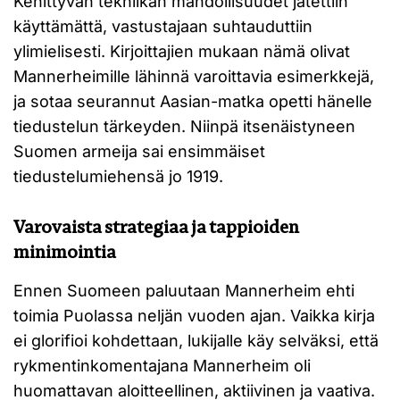
Kehittyvän tekniikan mahdollisuudet jätettiin
käyttämättä, vastustajaan suhtauduttiin
ylimielisesti. Kirjoittajien mukaan nämä olivat
Mannerheimille lähinnä varoittavia esimerkkejä,
ja sotaa seurannut Aasian-matka opetti hänelle
tiedustelun tärkeyden. Niinpä itsenäistyneen
Suomen armeija sai ensimmäiset
tiedustelumiehensä jo 1919.
Varovaista strategiaa ja tappioiden
minimointia
Ennen Suomeen paluutaan Mannerheim ehti
toimia Puolassa neljän vuoden ajan. Vaikka kirja
ei glorifioi kohdettaan, lukijalle käy selväksi, että
rykmentinkomentajana Mannerheim oli
huomattavan aloitteellinen, aktiivinen ja vaativa.