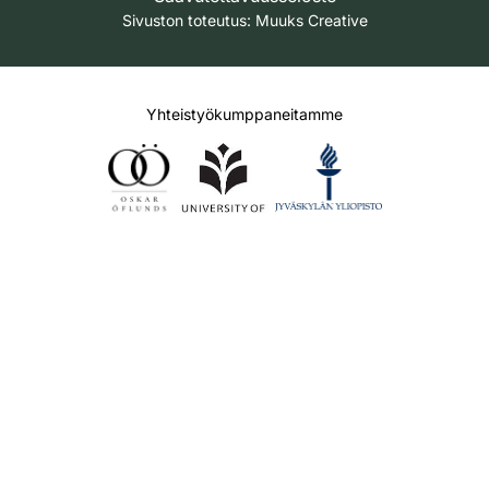
Sivuston toteutus:
Muuks Creative
Yhteistyökumppaneitamme