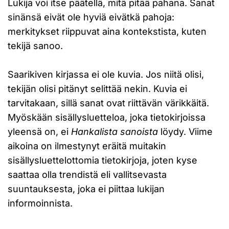
Lukija voi itse päätellä, mitä pitää pahana. Sanat
sinänsä eivät ole hyviä eivätkä pahoja:
merkitykset riippuvat aina kontekstista, kuten
tekijä sanoo.
Saarikiven kirjassa ei ole kuvia. Jos niitä olisi,
tekijän olisi pitänyt selittää nekin. Kuvia ei
tarvitakaan, sillä sanat ovat riittävän värikkäitä.
Myöskään sisällysluetteloa, joka tietokirjoissa
yleensä on, ei
Hankalista sanoista
löydy. Viime
aikoina on ilmestynyt eräitä muitakin
sisällysluettelottomia tietokirjoja, joten kyse
saattaa olla trendistä eli vallitsevasta
suuntauksesta, joka ei piittaa lukijan
informoinnista.