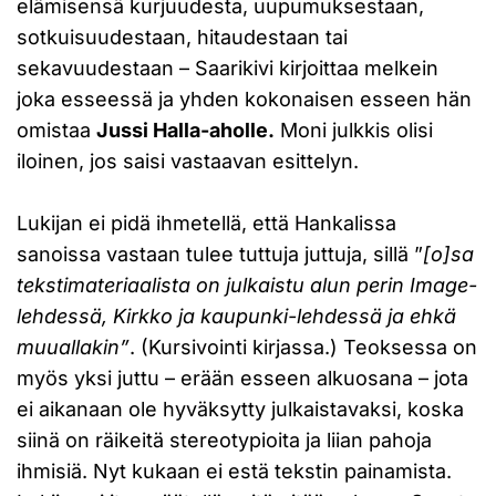
elämisensä kurjuudesta, uupumuksestaan,
sotkuisuudestaan, hitaudestaan tai
sekavuudestaan – Saarikivi kirjoittaa melkein
joka esseessä ja yhden kokonaisen esseen hän
omistaa
Jussi Halla-aholle.
Moni julkkis olisi
iloinen, jos saisi vastaavan esittelyn.
Lukijan ei pidä ihmetellä, että Hankalissa
sanoissa vastaan tulee tuttuja juttuja, sillä ”
[o]sa
tekstimateriaalista on julkaistu alun perin Image-
lehdessä, Kirkko ja kaupunki-lehdessä ja ehkä
muuallakin”
. (Kursivointi kirjassa.) Teoksessa on
myös yksi juttu – erään esseen alkuosana – jota
ei aikanaan ole hyväksytty julkaistavaksi, koska
siinä on räikeitä stereotypioita ja liian pahoja
ihmisiä. Nyt kukaan ei estä tekstin painamista.