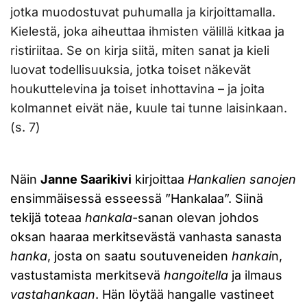
jotka muodostuvat puhumalla ja kirjoittamalla.
Kielestä, joka aiheuttaa ihmisten välillä kitkaa ja
ristiriitaa. Se on kirja siitä, miten sanat ja kieli
luovat todellisuuksia, jotka toiset näkevät
houkuttelevina ja toiset inhottavina – ja joita
kolmannet eivät näe, kuule tai tunne laisinkaan.
(s. 7)
Näin
Janne Saarikivi
kirjoittaa
Hankalien sanojen
ensimmäisessä esseessä ”Hankalaa”. Siinä
tekijä toteaa
hankala
-sanan olevan johdos
oksan haaraa merkitsevästä vanhasta sanasta
hanka
, josta on saatu soutuveneiden
hankai
n,
vastustamista merkitsevä
hangoitella
ja ilmaus
vastahankaan
. Hän löytää hangalle vastineet