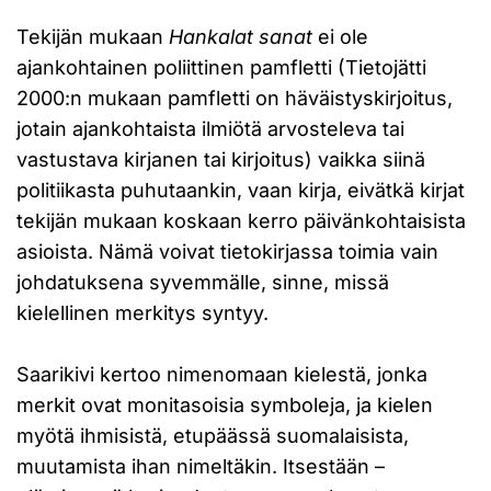
Tekijän mukaan
Hankalat sanat
ei ole
ajankohtainen poliittinen pamfletti (Tietojätti
2000:n mukaan pamfletti on häväistyskirjoitus,
jotain ajankohtaista ilmiötä arvosteleva tai
vastustava kirjanen tai kirjoitus) vaikka siinä
politiikasta puhutaankin, vaan kirja, eivätkä kirjat
tekijän mukaan koskaan kerro päivänkohtaisista
asioista. Nämä voivat tietokirjassa toimia vain
johdatuksena syvemmälle, sinne, missä
kielellinen merkitys syntyy.
Saarikivi kertoo nimenomaan kielestä, jonka
merkit ovat monitasoisia symboleja, ja kielen
myötä ihmisistä, etupäässä suomalaisista,
muutamista ihan nimeltäkin. Itsestään –