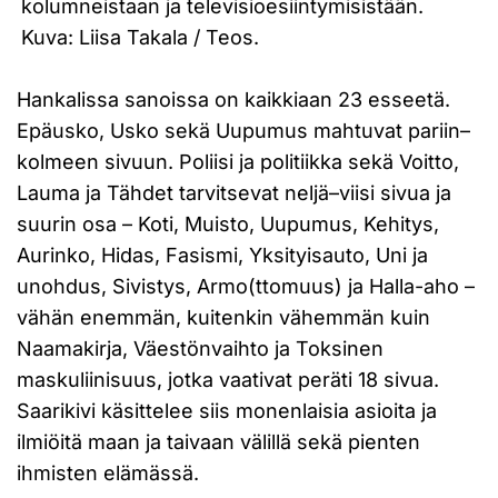
kolumneistaan ja televisioesiintymisistään.
Kuva: Liisa Takala / Teos.
Hankalissa sanoissa on kaikkiaan 23 esseetä.
Epäusko, Usko sekä Uupumus mahtuvat pariin–
kolmeen sivuun. Poliisi ja politiikka sekä Voitto,
Lauma ja Tähdet tarvitsevat neljä–viisi sivua ja
suurin osa – Koti, Muisto, Uupumus, Kehitys,
Aurinko, Hidas, Fasismi, Yksityisauto, Uni ja
unohdus, Sivistys, Armo(ttomuus) ja Halla-aho –
vähän enemmän, kuitenkin vähemmän kuin
Naamakirja, Väestönvaihto ja Toksinen
maskuliinisuus, jotka vaativat peräti 18 sivua.
Saarikivi käsittelee siis monenlaisia asioita ja
ilmiöitä maan ja taivaan välillä sekä pienten
ihmisten elämässä.