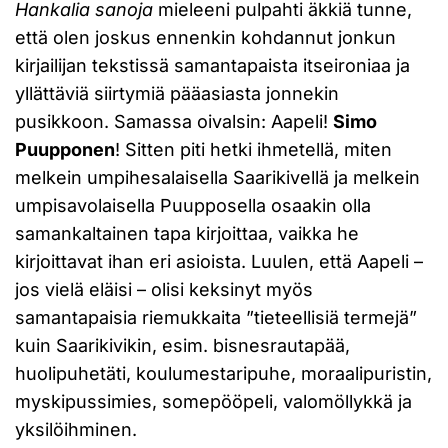
Hankalia sanoja
mieleeni pulpahti äkkiä tunne,
että olen joskus ennenkin kohdannut jonkun
kirjailijan tekstissä samantapaista itseironiaa ja
yllättäviä siirtymiä pääasiasta jonnekin
pusikkoon. Samassa oivalsin: Aapeli!
Simo
Puupponen
! Sitten piti hetki ihmetellä, miten
melkein umpihesalaisella Saarikivellä ja melkein
umpisavolaisella Puupposella osaakin olla
samankaltainen tapa kirjoittaa, vaikka he
kirjoittavat ihan eri asioista. Luulen, että Aapeli –
jos vielä eläisi – olisi keksinyt myös
samantapaisia riemukkaita ”tieteellisiä termejä”
kuin Saarikivikin, esim. bisnesrautapää,
huolipuhetäti, koulumestaripuhe, moraalipuristin,
myskipussimies, somepööpeli, valomöllykkä ja
yksilöihminen.