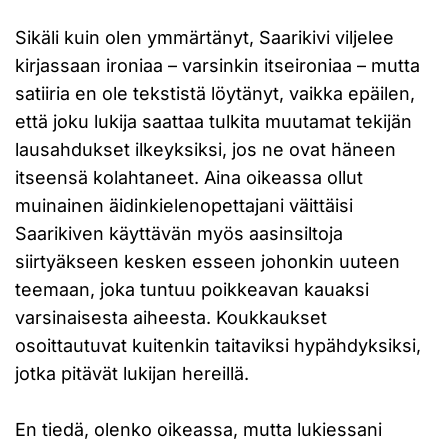
Sikäli kuin olen ymmärtänyt, Saarikivi viljelee
kirjassaan ironiaa – varsinkin itseironiaa – mutta
satiiria en ole tekstistä löytänyt, vaikka epäilen,
että joku lukija saattaa tulkita muutamat tekijän
lausahdukset ilkeyksiksi, jos ne ovat häneen
itseensä kolahtaneet. Aina oikeassa ollut
muinainen äidinkielenopettajani väittäisi
Saarikiven käyttävän myös aasinsiltoja
siirtyäkseen kesken esseen johonkin uuteen
teemaan, joka tuntuu poikkeavan kauaksi
varsinaisesta aiheesta. Koukkaukset
osoittautuvat kuitenkin taitaviksi hypähdyksiksi,
jotka pitävät lukijan hereillä.
En tiedä, olenko oikeassa, mutta lukiessani