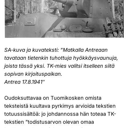
SA-kuva ja kuvateksti: ”Matkalla Antreaan
tavataan tietenkin tuhottuja hyökkäysvaunuja,
joista tässä yksi. TK-mies valitsi itselleen siitä
sopivan kirjoituspaikan.
Antrea 17.8.1941″
Oudoksuttavaa on Tuomikosken omista
teksteistä kuultava pyrkimys arvioida tekstien
totuussisältöä: jo johdannossa hän toteaa TK-
tekstien ”todistusarvon olevan omaa