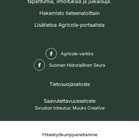
tapahtumia, ilmoituksia ja julkaisuja.
Hakemisto tieteenaloittain
Lisätietoa Agricola-portaalista
Facebook
Agricola-verkko
Facebook
Suomen Historiallinen Seura
Tietosuojaseloste
Saavutettavuusseloste
Sivuston toteutus:
Muuks Creative
Yhteistyökumppaneitamme