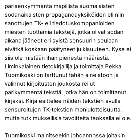
parisenkymmentä mapillista suomalaisten
sodanaikaisten propagandayksiköiden eli niin
sanottujen TK- eli tiedotuskomppanioiden
miesten tuottamia tekstejä, jotka olivat sodan
aikana jääneet eri syistä sensuurin seulaan
eivätkä koskaan päätyneet julkisuuteen. Kyse ei
siis ole mistään ihan pienestä määrästä.
Liminkalainen tietokirjailija ja toimittaja Pekka
Tuomikoski on tarttunut tähän aineistoon ja
valinnut kirjoitusten joukosta reilut
parikymmentä tekstiä, jotka hän on toimittanut
kirjaksi. Kirja esittelee näiden tekstien avulla
sensuroitujen TK-tekstien moniulotteisuutta,
mutta tutkimuksellisia tavoitteita teoksella ei ole.
Tuomikoski mainitseekin johdannossa joitakin