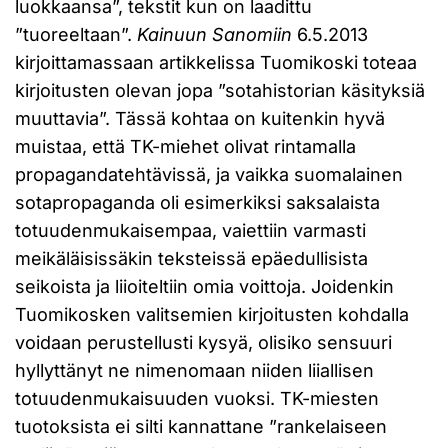
luokkaansa”, tekstit kun on laadittu
”tuoreeltaan”.
Kainuun Sanomiin
6.5.2013
kirjoittamassaan artikkelissa Tuomikoski toteaa
kirjoitusten olevan jopa ”sotahistorian käsityksiä
muuttavia”. Tässä kohtaa on kuitenkin hyvä
muistaa, että TK-miehet olivat rintamalla
propagandatehtävissä, ja vaikka suomalainen
sotapropaganda oli esimerkiksi saksalaista
totuudenmukaisempaa, vaiettiin varmasti
meikäläisissäkin teksteissä epäedullisista
seikoista ja liioiteltiin omia voittoja. Joidenkin
Tuomikosken valitsemien kirjoitusten kohdalla
voidaan perustellusti kysyä, olisiko sensuuri
hyllyttänyt ne nimenomaan niiden liiallisen
totuudenmukaisuuden vuoksi. TK-miesten
tuotoksista ei silti kannattane ”rankelaiseen