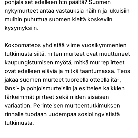
pohjalaiset edelleen h:n päältä? Suomen
nykymurteet antaa vastauksia näihin ja lukuisiin
muihin puhuttua suomen kieltä koskeviin
kysymyksiin.
Kokoomateos yhdistää viime vuosikymmenien
tutkimusta siitä, miten murteet ovat muuttuneet
kaupungistumisen myötä, mitkä murrepiirteet
ovat edelleen eläviä ja mitkä taantumassa. Teos
jakaa suomen murteet tuoreella otteella itä-,
länsi- ja pohjoismurteisiin ja esittelee kaikkien
tärkeimmät piirteet sekä niiden sisäisen
variaation. Perinteisen murteentutkimuksen
rinnalle tuodaan uudempaa sosiolingvististä
tutkimusta.