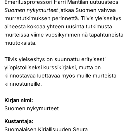
Emeritusprofessori Harri Mantilan uutuusteos
Suomen nykymurteet
jatkaa Suomen vahvaa
murretutkimuksen perinnettä. Tiivis yleisesitys
aiheesta kokoaa yhteen uusinta tutkimusta
murteissa viime vuosikymmeninä tapahtuneista
muutoksista.
Tiivis yleisesitys on suunnattu erityisesti
yliopistolliseksi kurssikirjaksi, mutta on
kiinnostavaa luettavaa myös muille murteista
kiinnostuneille.
Kirjan nimi:
Suomen nykymurteet
Kustantaja:
Suomalaisen Kirjallisuuden Seura