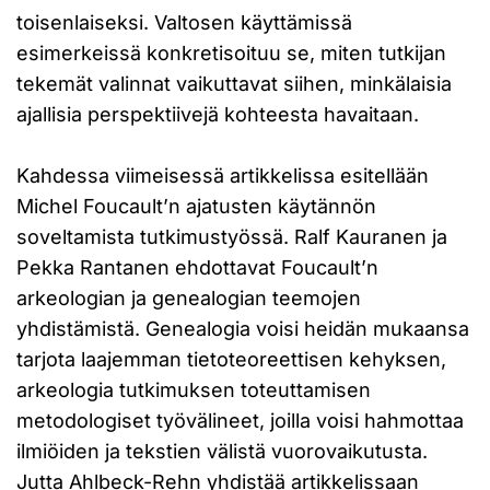
toisenlaiseksi. Valtosen käyttämissä
esimerkeissä konkretisoituu se, miten tutkijan
tekemät valinnat vaikuttavat siihen, minkälaisia
ajallisia perspektiivejä kohteesta havaitaan.
Kahdessa viimeisessä artikkelissa esitellään
Michel Foucault’n ajatusten käytännön
soveltamista tutkimustyössä. Ralf Kauranen ja
Pekka Rantanen ehdottavat Foucault’n
arkeologian ja genealogian teemojen
yhdistämistä. Genealogia voisi heidän mukaansa
tarjota laajemman tietoteoreettisen kehyksen,
arkeologia tutkimuksen toteuttamisen
metodologiset työvälineet, joilla voisi hahmottaa
ilmiöiden ja tekstien välistä vuorovaikutusta.
Jutta Ahlbeck-Rehn yhdistää artikkelissaan