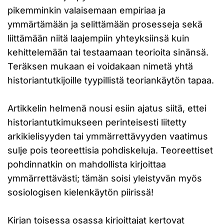
pikemminkin valaisemaan empiriaa ja
ymmärtämään ja selittämään prosesseja sekä
liittämään niitä laajempiin yhteyksiinsä kuin
kehittelemään tai testaamaan teorioita sinänsä.
Teräksen mukaan ei voidakaan nimetä yhtä
historiantutkijoille tyypillistä teoriankäytön tapaa.
Artikkelin helmenä nousi esiin ajatus siitä, ettei
historiantutkimukseen perinteisesti liitetty
arkikielisyyden tai ymmärrettävyyden vaatimus
sulje pois teoreettisia pohdiskeluja. Teoreettiset
pohdinnatkin on mahdollista kirjoittaa
ymmärrettävästi; tämän soisi yleistyvän myös
sosiologisen kielenkäytön piirissä!
Kirjan toisessa osassa kirjoittajat kertovat