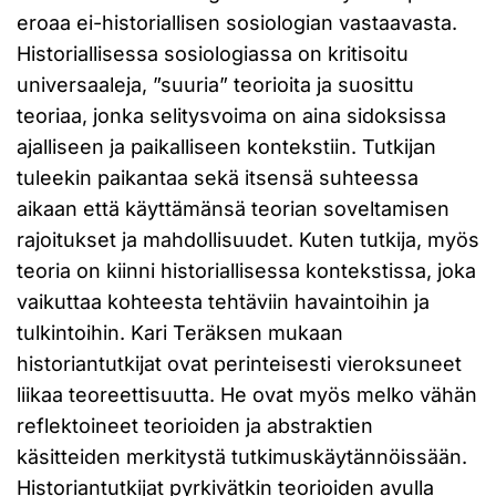
eroaa ei-historiallisen sosiologian vastaavasta.
Historiallisessa sosiologiassa on kritisoitu
universaaleja, ”suuria” teorioita ja suosittu
teoriaa, jonka selitysvoima on aina sidoksissa
ajalliseen ja paikalliseen kontekstiin. Tutkijan
tuleekin paikantaa sekä itsensä suhteessa
aikaan että käyttämänsä teorian soveltamisen
rajoitukset ja mahdollisuudet. Kuten tutkija, myös
teoria on kiinni historiallisessa kontekstissa, joka
vaikuttaa kohteesta tehtäviin havaintoihin ja
tulkintoihin. Kari Teräksen mukaan
historiantutkijat ovat perinteisesti vieroksuneet
liikaa teoreettisuutta. He ovat myös melko vähän
reflektoineet teorioiden ja abstraktien
käsitteiden merkitystä tutkimuskäytännöissään.
Historiantutkijat pyrkivätkin teorioiden avulla