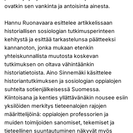
ovatkin sen vankinta ja antoisinta ainesta.
Hannu Ruonavaara esittelee artikkelissaan
historiallisen sosiologian tutkimusperinteen
kehitystä ja esittää tarkastelunsa päätteeksi
kannanoton, jonka mukaan etenkin
yhteiskunnallista muutosta koskevan
tutkimuksen on oltava vähintäänkin
historiatietoista. Aino Sinnemäki käsittelee
historiantutkimuksen ja sosiologian oppialojen
suhteita sotienjälkeisessä Suomessa.
Kiintoisana ja kenties yllättävänäkin nousee esiin
yksilöiden merkitys tieteenalojen rajojen
määrittelijöinä: oppialojen professorien ja
muiden toimijoiden sanomiset, tekemiset ja
tieteellinen suuntautuminen näkyvät myös