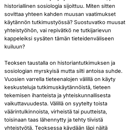
historiallinen sosiologia sijoittuu. Miten sitten
sovittaa yhteen kahden muusan vaatimukset
käytännön tutkimustyössä? Suostuvatko muusat
yhteistyöhön, vai repivätkö ne tutkijarievun
kappeleiksi sysäten tämän tieteidenväliseen
kuiluun?
Teoksen taustalla on historiantutkimuksen ja
sosiologian myrskyisä mutta silti antoisa suhde.
Vuosien varrella tieteenalojen välillä on käyty
keskusteluja tutkimuskäytännöistä, tieteen
tekemisen ihanteista ja yhteiskunnallisesta
vaikuttavuudesta. Välillä on syytelty toista
väärintulkinnoista, virheistä tai puutteista,
toisinaan taas lähennytty ja tehty tiivistä
yhteistyötä. Teoksessa käydään läpi näitä