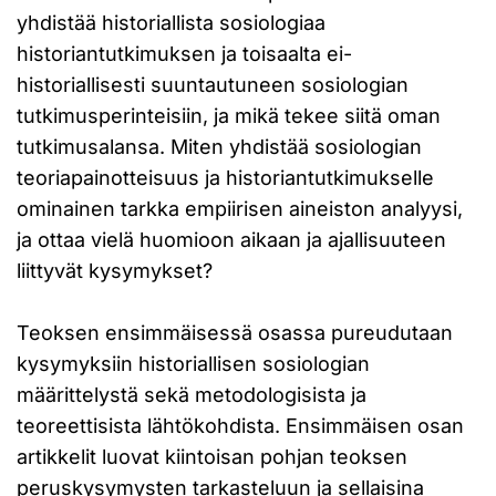
yhdistää historiallista sosiologiaa
historiantutkimuksen ja toisaalta ei-
historiallisesti suuntautuneen sosiologian
tutkimusperinteisiin, ja mikä tekee siitä oman
tutkimusalansa. Miten yhdistää sosiologian
teoriapainotteisuus ja historiantutkimukselle
ominainen tarkka empiirisen aineiston analyysi,
ja ottaa vielä huomioon aikaan ja ajallisuuteen
liittyvät kysymykset?
Teoksen ensimmäisessä osassa pureudutaan
kysymyksiin historiallisen sosiologian
määrittelystä sekä metodologisista ja
teoreettisista lähtökohdista. Ensimmäisen osan
artikkelit luovat kiintoisan pohjan teoksen
peruskysymysten tarkasteluun ja sellaisina