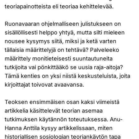
teoriapainotteista eli teoriaa kehittelevää.
Ruonavaaran ohjelmalliseen julistukseen on
sisällöllisesti helppo yhtyä, mutta silti mieleen
nousee kysymys siitä, miksi ja ketä varten
tällaisia määrittelyjä on tehtävä? Palveleeko
määrittely monitieteisesti suuntautuneita
tutkijoita vai pönkittääkö se uusia raja-aitoja?
Tämä kenties on yksi niistä keskusteluista, joita
kirjoittajat toivovat avaavansa.
Teoksen ensimmäisen osan kaksi viimeistä
artikkelia käsittelevät teorian asemaa
tutkimuksen käytännön toteutuksessa. Anu-
Hanna Anttila kysyy artikkelissaan, miten
historiallisen sosiologian teoriankäytön tapa