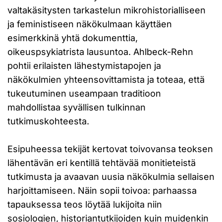
valtakäsitysten tarkastelun mikrohistorialliseen
ja feministiseen näkökulmaan käyttäen
esimerkkinä yhtä dokumenttia,
oikeuspsykiatrista lausuntoa. Ahlbeck-Rehn
pohtii erilaisten lähestymistapojen ja
näkökulmien yhteensovittamista ja toteaa, että
tukeutuminen useampaan traditioon
mahdollistaa syvällisen tulkinnan
tutkimuskohteesta.
Esipuheessa tekijät kertovat toivovansa teoksen
lähentävän eri kentillä tehtävää monitieteistä
tutkimusta ja avaavan uusia näkökulmia sellaisen
harjoittamiseen. Näin sopii toivoa: parhaassa
tapauksessa teos löytää lukijoita niin
sosiologien, historiantutkijoiden kuin muidenkin