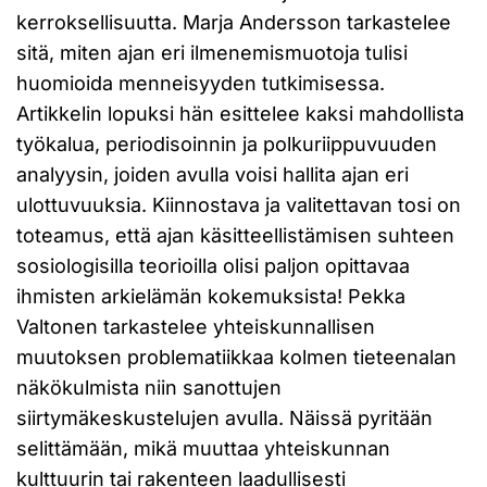
kerroksellisuutta. Marja Andersson tarkastelee
sitä, miten ajan eri ilmenemismuotoja tulisi
huomioida menneisyyden tutkimisessa.
Artikkelin lopuksi hän esittelee kaksi mahdollista
työkalua, periodisoinnin ja polkuriippuvuuden
analyysin, joiden avulla voisi hallita ajan eri
ulottuvuuksia. Kiinnostava ja valitettavan tosi on
toteamus, että ajan käsitteellistämisen suhteen
sosiologisilla teorioilla olisi paljon opittavaa
ihmisten arkielämän kokemuksista! Pekka
Valtonen tarkastelee yhteiskunnallisen
muutoksen problematiikkaa kolmen tieteenalan
näkökulmista niin sanottujen
siirtymäkeskustelujen avulla. Näissä pyritään
selittämään, mikä muuttaa yhteiskunnan
kulttuurin tai rakenteen laadullisesti