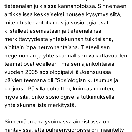
tieteenalan julkisissa kannanotoissa. Sinnemäen
artikkelissa keskeiseksi nousee kysymys siitä,
miten historiantutkimus ja sosiologia ovat
kiistelleet asemastaan ja tieteenalansa
merkittävyydestä yhteiskunnan tulkitsijana,
ajoittain jopa neuvonantajana. Tieteellisen
hegemonian ja yhteiskunnallisen vaikuttavuuden
teemat ovat edelleen ilmeisen ajankohtaisia:
vuoden 2005 sosiologipäivillä Joensuussa
päivien teemana oli ”Sosiologian kutsumus ja
kurjuus”. Päivillä pohdittiin, kuinkas muuten,
myös sitä, onko sosiologisella tutkimuksella
yhteiskunnallista merkitystä.
Sinnemäen analysoimassa aineistossa on
nähtävissä, että puheenvuoroissa on määritelty