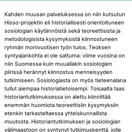
Kahden muusan palveluksessa on niin kutsutun
Hisso-projektin eli historiallisesti orientoituneen
sosiologian käytännöistä sekä teoreettisista ja
metodologisista kysymyksistä kiinnostuneen
ryhmän monivuotisen työn tulos. Teoksen
syntyajankohta ei ole sattuma: viime vuosina on
niin Suomessa kuin muuallakin sosiologien
piirissä herännyt kiinnostus menneisyyden
tutkimiseen. Sosiologiasta on myös tieteenalana
tullut aiempaa historiatietoisempi. Toisaalta taas
historiantutkimuksessa on alettu kiinnittää
enemmän huomiota teoreettisiin kysymyksiin
etenkin tarkasteltaessa yhteiskunnallista
muutosta. Historiantutkimuksen ja sosiologian
välimaastoon on syntynyt tutkimuskenttä, jolle