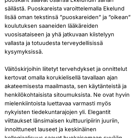
säilästä. Puoskareista varoittelemalla Ekelund
lisää oman tekstinsä ”puoskareiden” ja ”oikean”
koulutuksen saaneiden lääkäreiden
vuosisataiseen ja yhä jatkuvaan kiistelyyn
vallasta ja totuudesta terveydellisissä
kysymyksissä.
Väitöskirjoihin liitetyt tervehdykset ja onnittelut
kertovat omalla korukielisellä tavallaan ajan
akateemisesta maailmasta, sen käytänteistä ja
henkilökohtaisista sitoumuksista. Ne ovat hyvin
mielenkiintoista luettavaa varmasti myös
nykyisten tiedekuntarajojen yli. Elegantit
viittaukset länsimaisen kulttuuripiirin juuriin,
innoittuneet lauseet ja keskinäinen
kollegiaalisuus saavat huokaisemaan syvään