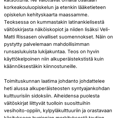
korkeakouluopiskelun ja etenkin lääketieteen
opiskelun kehityskaarta maassamme.
Teoksessa on kummastakin latinankielisestä
väitöskirjasta näköiskopiot ja niiden lisäksi Veli-
Matti Rissasen oivalliset suomennokset. Näin on
pystytty palvelemaan mahdollisimman
runsaslukuista lukijakuntaa. Teos on hyvin
käyttökelpoinen niin alkuperäistekstistä kuin
käännöksestäkin kiinnostuneille.
Toimituskunnan laatima johdanto johdattelee
heti alussa alkuperäisteosten syntyajankohdan
kulttuurisiin sidoksiin. Aiheidensa puolesta
väitöskirjat liittyvät tuolloin suosittuihin
vesihoito-oppiin, kylpyläkulttuuriin ja orastavaan
käsitykseen hygienian merkityksestä tautien