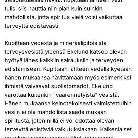
tulisi siis nauttia niin pian kuin suinkin
mahdollista, jotta spiritus vielä voisi vaikuttaa
terveyttä edistävästi.
Kupittaan vedestä ja mineraalipitoisista
terveysvesistä yleensä Ekelund katsoo olevan
hyötyä lähes kaikkiin sairauksiin ja terveyden
edistämiseen. Kupittaan lähteen vedellä kyetään
hänen mukaansa hävittämään myös esimerkiksi
ihmistä vaivaavat suolistomadot. Ekelund
varottaa kuitenkin ”väärennetyistä” vesistä.
Hänen mukaansa keinotekoisesti valmistettuihin
vesiin ei ole mahdollista saada mukaan
spiritusta, joten niillä ei voi odottaa olevan
terveyttä edistäviä vaikutuksiakaan. Kaikenlaiset
puoskarit saavat osansa Ekelundin sanan