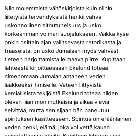
Niin molemmista väitöskirjoista kuin niihin
liitetyistä tervehdyksistä henkii vahva
uskonnollinen sitoutuneisuus ja usko
korkeamman voiman suojelukseen. Vaikka kyse
onkin osittain ajan vallitsevasta retoriikasta ja
fraaseista, on usko Jumalaan myös vahvasti
tieteen harjoittamista leimaava piirre. Kupittaan
lähteestä kirjoittaessaan Ekelund toteaa
nimenomaan Jumalan antaneen veden
lääkkeeksi ihmiselle. Veteen liittyvistä
kemiallisista tekijöistä Ekelund toteaa niiden
olevan liian monimutkaisia ja aikaa vieviä
selvittää, mutta sen sijaan hän paneutuu
spirituksen käsitteeseen. Spiritus on eräänlainen
veden henki, elämä, joka voi vettä kauan
seisotettaessa hävitä. Kupittaan lähteen vesi