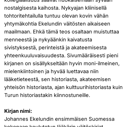
nostalgisesta kaihosta. Nykyajan kliinisellä
tohtoritehtailulla tuntuu olevan kovin vähän
yhtymäkohtia Ekelundin väitösten aikaiseen
maailmaan. Ehkä tämä teos osaltaan muistuttaa
menneestä ja nykyäänkin kaivatusta
sivistyksestä, perinteistä ja akateemisesta
yhteenkuuluvaisuudesta. Sivumääräisesti pieni
kirjanen on sisällykseltään hyvin moni-ilmeinen,
mielenkiintoinen ja hyvää luettavaa niin
lääketieteestä, sen historiasta, akateemisen
yhteisön historiasta, ajan kulttuurihistoriasta kuin
Turun historiastakin kiinnostuneille.
Kirjan nimi:
Johannes Ekelundin ensimmäisen Suomessa
kokonaan koulutetun lääkärin väitöskirjat