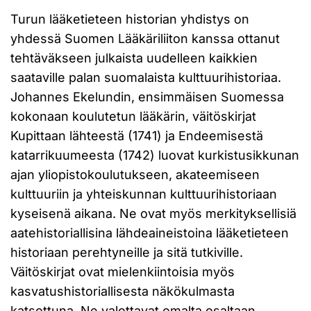
Turun lääketieteen historian yhdistys on
yhdessä Suomen Lääkäriliiton kanssa ottanut
tehtäväkseen julkaista uudelleen kaikkien
saataville palan suomalaista kulttuurihistoriaa.
Johannes Ekelundin, ensimmäisen Suomessa
kokonaan koulutetun lääkärin, väitöskirjat
Kupittaan lähteestä (1741) ja Endeemisestä
katarrikuumeesta (1742) luovat kurkistusikkunan
ajan yliopistokoulutukseen, akateemiseen
kulttuuriin ja yhteiskunnan kulttuurihistoriaan
kyseisenä aikana. Ne ovat myös merkityksellisiä
aatehistoriallisina lähdeaineistoina lääketieteen
historiaan perehtyneille ja sitä tutkiville.
Väitöskirjat ovat mielenkiintoisia myös
kasvatushistoriallisesta näkökulmasta
katsottuna. Ne valottavat omalta osaltaan