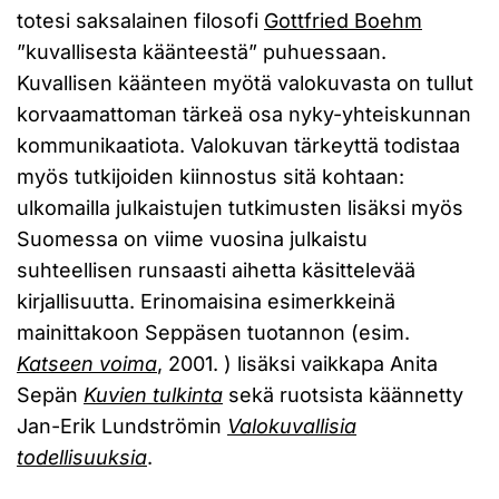
totesi saksalainen filosofi
Gottfried Boehm
”kuvallisesta käänteestä” puhuessaan.
Kuvallisen käänteen myötä valokuvasta on tullut
korvaamattoman tärkeä osa nyky-yhteiskunnan
kommunikaatiota. Valokuvan tärkeyttä todistaa
myös tutkijoiden kiinnostus sitä kohtaan:
ulkomailla julkaistujen tutkimusten lisäksi myös
Suomessa on viime vuosina julkaistu
suhteellisen runsaasti aihetta käsittelevää
kirjallisuutta. Erinomaisina esimerkkeinä
mainittakoon Seppäsen tuotannon (esim.
Katseen voima
, 2001. ) lisäksi vaikkapa Anita
Sepän
Kuvien tulkinta
sekä ruotsista käännetty
Jan-Erik Lundströmin
Valokuvallisia
todellisuuksia
.