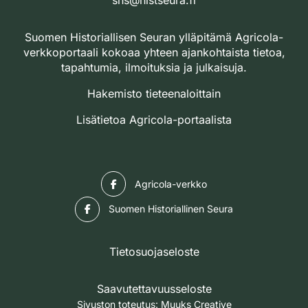
shs@histseura.fi
Suomen Historiallisen Seuran ylläpitämä Agricola-
verkkoportaali kokoaa yhteen ajankohtaista tietoa,
tapahtumia, ilmoituksia ja julkaisuja.
Hakemisto tieteenaloittain
Lisätietoa Agricola-portaalista
Facebook
Agricola-verkko
Facebook
Suomen Historiallinen Seura
Tietosuojaseloste
Saavutettavuusseloste
Sivuston toteutus:
Muuks Creative