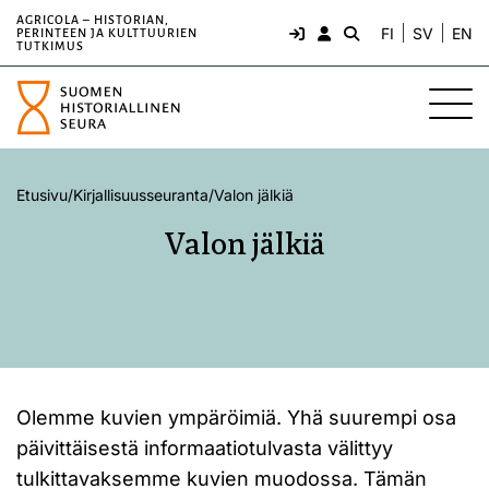
AGRICOLA – HISTORIAN,
FI
SV
EN
PERINTEEN JA KULTTUURIEN
TUTKIMUS
Etusivu
/
Kirjallisuusseuranta
/
Valon jälkiä
Valon jälkiä
Olemme kuvien ympäröimiä. Yhä suurempi osa
päivittäisestä informaatiotulvasta välittyy
tulkittavaksemme kuvien muodossa. Tämän