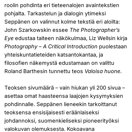
roolin pohdinta eri tieteenalojen avaintekstien
pohjalta. Tarkastelun ja dialogin ytimeksi
Seppänen on valinnut kolme tekstiä eri aloilta:
John Szarkowskin essee
The Photographer’s
Eye
edustaa taiteen näkökulmaa, Liz Wellsin kirja
Photography – A Critical Introduction
puolestaan
yhteiskuntatieteiden katsantokantaa, ja
filosofien näkemystä edustamaan on valittu
Roland Barthesin tunnettu teos
Valoisa huone
.
Teoksen sivumäärä – vain hiukan yli 200 sivua –
asettaa omat haasteensa laajojen kysymyksien
pohdinnalle. Seppänen lieneekin tarkoittanut
teoksensa ensisijaisesti eräänlaiseksi
johdannoksi, suomenkieliseksi pioneerityöksi
valokuvan olemuksesta. Kokoavana