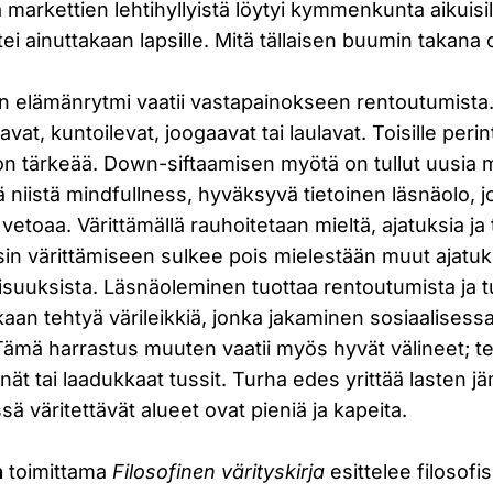
a markettien lehtihyllyistä löytyi kymmenkunta aikuisi
tei ainuttakaan lapsille. Mitä tällaisen buumin takana
en elämänrytmi vaatii vastapainokseen rentoutumista.
aavat, kuntoilevat, joogaavat tai laulavat. Toisille peri
n tärkeää. Down-siftaamisen myötä on tullut uusia 
 niistä mindfullness, hyväksyvä tietoinen läsnäolo, 
i vetoaa. Värittämällä rauhoitetaan mieltä, ajatuksia ja 
sin värittämiseen sulkee pois mielestään muut ajatu
llisuuksista. Läsnäoleminen tuottaa rentoutumista ja 
an tehtyä värileikkiä, jonka jakaminen sosiaalises
Tämä harrastus muuten vaatii myös hyvät välineet; te
ät tai laadukkaat tussit. Turha edes yrittää lasten jämi
sä väritettävät alueet ovat pieniä ja kapeita.
n
toimittama
Filosofinen värityskirja
esittelee filosofis