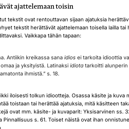
tävät ajattelemaan toisin
itut tekstit ovat rentouttavan sijaan ajatuksia herättä
hyet tekstit herättävät ajattelemaan toisella lailla ta
ttavaksi. Vaikkapa tähän tapaan:
a. Antiikin kreikassa sana
idios
ei tarkoita idioottia v
 omaa ja yksityistä. Latinaksi
idiota
tarkoitti alunperin 
amatonta ihmistä.” s. 18.
kki iloisesti tolkun idiootteja. Osassa käsite ja kuv
tää toistaan tai herättää ajatuksia, mitä käsitteen taka
kejä ovat mm. käsite- ja kuvaparit: Yksisarvinen ss. 3
a Pinnallisuus s. 61. Toiset näistä ovat ihan onnistunei
.