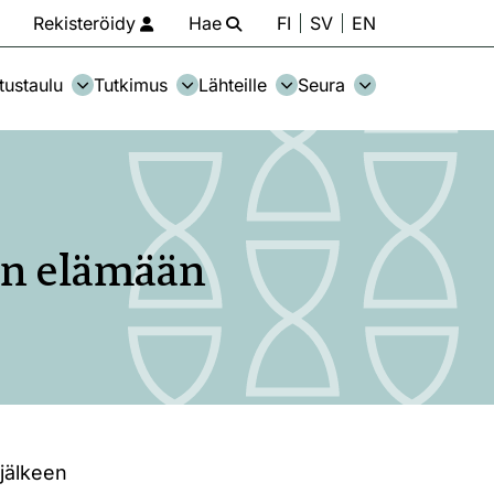
Rekisteröidy
Hae
FI
SV
EN
tustaulu
Tutkimus
Lähteille
Seura
ten elämään
 jälkeen