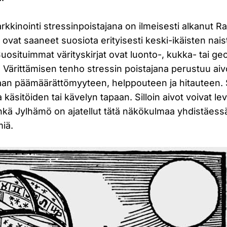
arkkinointi stressinpoistajana on ilmeisesti alkanut R
 ovat saaneet suosiota erityisesti keski-ikäisten nais
Suosituimmat värityskirjat ovat luonto-, kukka- tai ge
 Värittämisen tenho stressin poistajana perustuu aiv
n päämäärättömyyteen, helppouteen ja hitauteen.
 käsitöiden tai kävelyn tapaan. Silloin aivot voivat lev
Ehkä Jylhämö on ajatellut tätä näkökulmaa yhdistäess
miä.