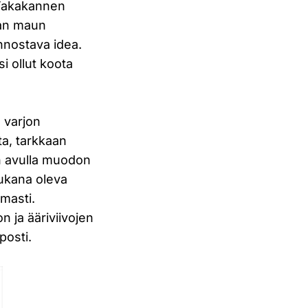
. Takakannen
man maun
innostava idea.
i ollut koota
a varjon
ta, tarkkaan
en avulla muodon
ukana oleva
masti.
n ja ääriviivojen
posti.