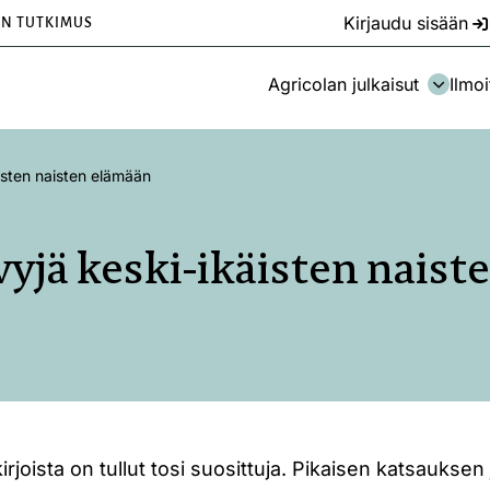
Kirjaudu sisään
EN TUTKIMUS
Agricolan julkaisut
Ilmoi
äisten naisten elämään
ävyjä keski-ikäisten nais
irjoista on tullut tosi suosittuja. Pikaisen katsauksen