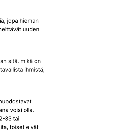
viä, jopa hieman
i heittävät uuden
aan sitä, mikä on
tavallista ihmistä,
a muodostavat
na voisi olla.
2-33 tai
ta, toiset eivät