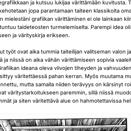
egrafiikkaan ja kutsuu lukijaa värittämään kuvitusta
ä kehotetaan jopa parantamaan taiteen klassikoita o
 mielestäni grafiikan värittäminen ei ole lainkaan ki
ntuu taideteosten turmelemiselta. Parempi idea olis
seen ja värityskirja erikseen.
ut työt ovat aika tummia taiteilijan valitseman valon j
 ja niissä on aika vähän värittämiseen sopivia vaalei
. Grafiikan ideana oleva viivojen tiheyden ja vahvuud
sittyy väritettäessä pahan kerran. Myös muutama m
nettu, mutta samalla niiden terävyys on kärsinyt roi
vat väritystarkoitukseen paremmin, sillä niissä muodo
mmät ja siten väritettävä alue on hahmotettavissa hel