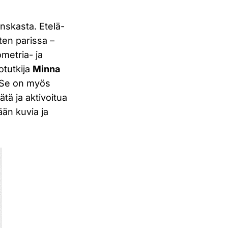
anskasta. Etelä-
ten parissa –
ometria- ja
otutkija
Minna
 Se on myös
ätä ja aktivoitua
ään kuvia ja