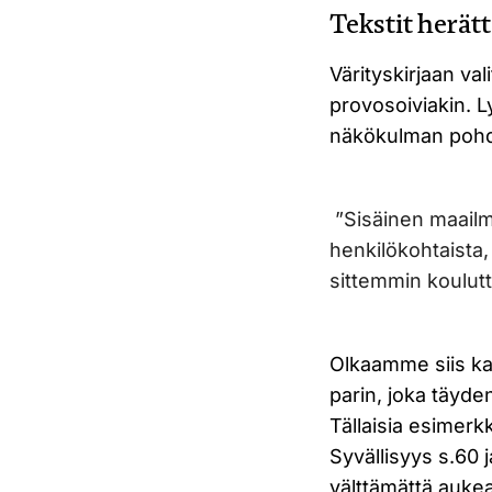
Tekstit herät
Värityskirjaan val
provosoiviakin. Ly
näkökulman pohdi
”Sisäinen maailm
henkilökohtaista,
sittemmin koulutt
Olkaamme siis kai
parin, joka täyden
Tällaisia esimerk
Syvällisyys s.60 j
välttämättä aukea