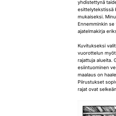
yhdistettynä taid
esittelytekstiss
mukaiseksi. Minun
Ennemminkin se tu
ajatelmakirja erik
Kuvitukseksi valit
vuorottelun myötä
rajattuja alueita
esiintuominen ve
maalaus on haalen
Piirustukset sopi
rajat ovat selkeä