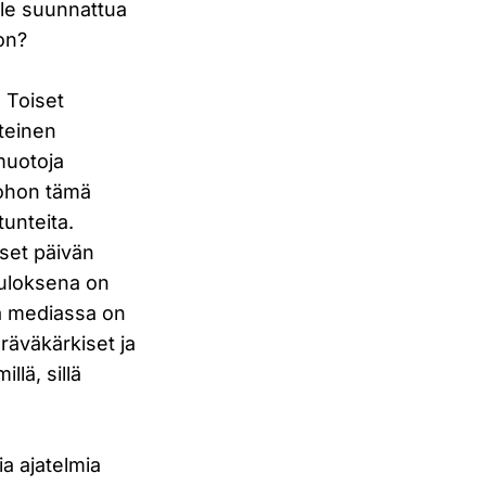
lle suunnattua
 on?
 Toiset
nteinen
muotoja
johon tämä
tunteita.
kset päivän
tuloksena on
sa mediassa on
räväkärkiset ja
llä, sillä
ia ajatelmia