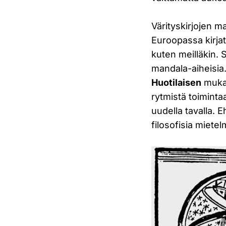
Värityskirjojen m
Euroopassa kirjat
kuten meilläkin. 
mandala-aiheisia.
Huotilaisen
mukaa
rytmistä toimintaa
uudella tavalla. 
filosofisia mietel