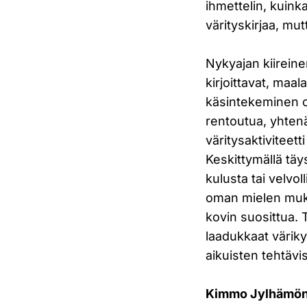
ihmettelin, kuink
värityskirjaa, mut
Nykyajan kiirein
kirjoittavat, maal
käsintekeminen o
rentoutua, yhtenä
väritysaktiviteett
Keskittymällä täy
kulusta tai velvo
oman mielen muka
kovin suosittua. 
laadukkaat värikyn
aikuisten tehtävis
Kimmo Jylhämö