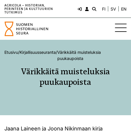
AGRICOLA – HISTORIAN,
FI
SV
EN
PERINTEEN JA KULTTUURIEN
TUTKIMUS
Etusivu
/
Kirjallisuusseuranta
/
Värikkäitä muisteluksia
puukaupoista
Värikkäitä muisteluksia
puukaupoista
Jaana Laineen ja Joona Nikinmaan kirja