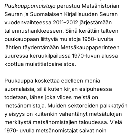
Puukauppamuistoja
perustuu Metsähistorian
Seuran ja Suomalaisen Kirjallisuuden Seuran
vuodenvaihteessa 2011–2012 järjestämään
tallennushankkeeseen
. Siinä kerättiin talteen
puukauppaan liittyviä muistoja 1950-luvulta
lähtien täydentämään Metsäkauppaperinteen
suuressa keruukilpailussa 1970-luvun alussa
koottua muistitietoaineistoa.
Puukauppa koskettaa edelleen monia
suomalaisia, sillä kuten kirjan esipuheessa
todetaan, lähes joka viides meistä on
metsänomistaja. Muiden sektoreiden palkkatyön
yleisyys on kuitenkin vähentänyt metsätulojen
merkitystä metsänomistajien taloudessa. Vielä
1970-luvulla metsänomistajat saivat noin