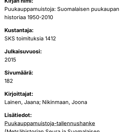
Kirjan nimi:
Puukauppamuistoja: Suomalaisen puukaupan
historiaa 1950-2010
Kustantaja:
SKS toimituksia 1412
Julkaisuvuosi:
2015
Sivumäärä:
182
Kirjoittajat:
Lainen, Jaana; Nikinmaan, Joona
Lisätiedot:
Puukauppamuistoja-tallennushanke
(Metsähistorian Seura ja Suomalaisen