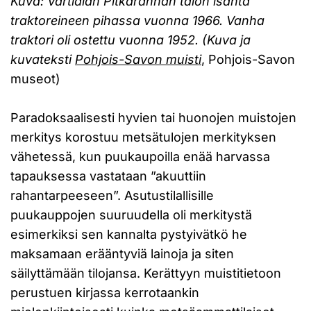
Kuva: Vartialan Pitkärannan talon isäntä
traktoreineen pihassa vuonna 1966. Vanha
traktori oli ostettu vuonna 1952. (Kuva ja
kuvateksti
Pohjois-Savon muisti
, Pohjois-Savon
museot)
Paradoksaalisesti hyvien tai huonojen muistojen
merkitys korostuu metsätulojen merkityksen
vähetessä, kun puukaupoilla enää harvassa
tapauksessa vastataan ”akuuttiin
rahantarpeeseen”. Asutustilallisille
puukauppojen suuruudella oli merkitystä
esimerkiksi sen kannalta pystyivätkö he
maksamaan erääntyviä lainoja ja siten
säilyttämään tilojansa. Kerättyyn muistitietoon
perustuen kirjassa kerrotaankin