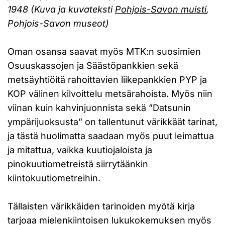
1948 (Kuva ja kuvateksti
Pohjois-Savon muisti
,
Pohjois-Savon museot)
Oman osansa saavat myös MTK:n suosimien
Osuuskassojen ja Säästöpankkien sekä
metsäyhtiöitä rahoittavien liikepankkien PYP ja
KOP välinen kilvoittelu metsärahoista. Myös niin
viinan kuin kahvinjuonnista sekä ”Datsunin
ympärijuoksusta” on tallentunut värikkäät tarinat,
ja tästä huolimatta saadaan myös puut leimattua
ja mitattua, vaikka kuutiojaloista ja
pinokuutiometreistä siirrytäänkin
kiintokuutiometreihin.
Tällaisten värikkäiden tarinoiden myötä kirja
tarjoaa mielenkiintoisen lukukokemuksen myös