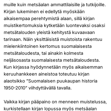
muille kuin metsäalan ammattilaisille ja tutkijoille.
Kirjan lukeminen ei edellytä myöskään
aikaisempaa perehtymistä alaan, sillä kirjan
muistikertomuksia kytketään luontevaksi osaksi
metsätalouden yleistä kehitystä kuvaavaan
tarinaan. Näin yksittäisistä muistoista rakentuu
mielenkiintoinen kertomus suomalaisesta
metsätaloudesta, tai ainakin kolmesta
neljäsosasta suomalaisesta metsätaloudesta.
Kun kirjassa hyödynnetään myös aikaisemman
keruuhankkeen aineistoa toteutuu kirjan
alaotsikko ”Suomalaisen puukaupan historia
1950-2010” viihdyttävällä tavalla.
Vaikka kirjan pääpaino on menneen muistelussa,
kurkistellaan kirjan lopussa myös metsäalan