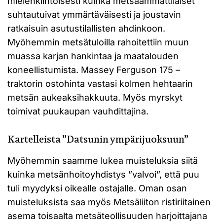
mielenkiintoisesti kuinka metsäammattilaiset
suhtautuivat ymmärtäväisesti ja joustavin
ratkaisuin asutustilallisten ahdinkoon.
Myöhemmin metsätuloilla rahoitettiin muun
muassa karjan hankintaa ja maatalouden
koneellistumista. Massey Ferguson 175 –
traktorin ostohinta vastasi kolmen hehtaarin
metsän aukeaksihakkuuta. Myös myrskyt
toimivat puukaupan vauhdittajina.
Kartelleista ”Datsunin ympärijuoksuun”
Myöhemmin saamme lukea muisteluksia siitä
kuinka metsänhoitoyhdistys ”valvoi”, että puu
tuli myydyksi oikealle ostajalle. Oman osan
muisteluksista saa myös Metsäliiton ristiriitainen
asema toisaalta metsäteollisuuden harjoittajana