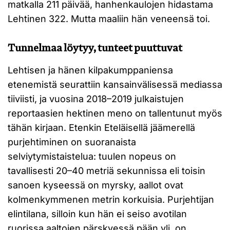
matkalla 211 päivää, hanhenkaulojen hidastama
Lehtinen 322. Mutta maaliin hän veneensä toi.
Tunnelmaa löytyy, tunteet puuttuvat
Lehtisen ja hänen kilpakumppaniensa
etenemistä seurattiin kansainvälisessä mediassa
tiiviisti, ja vuosina 2018–2019 julkaistujen
reportaasien hektinen meno on tallentunut myös
tähän kirjaan. Etenkin Eteläisellä jäämerellä
purjehtiminen on suoranaista
selviytymistaistelua: tuulen nopeus on
tavallisesti 20–40 metriä sekunnissa eli toisin
sanoen kyseessä on myrsky, aallot ovat
kolmenkymmenen metrin korkuisia. Purjehtijan
elintilana, silloin kun hän ei seiso avotilan
ruorissa aaltojen pärskyessä pään yli, on