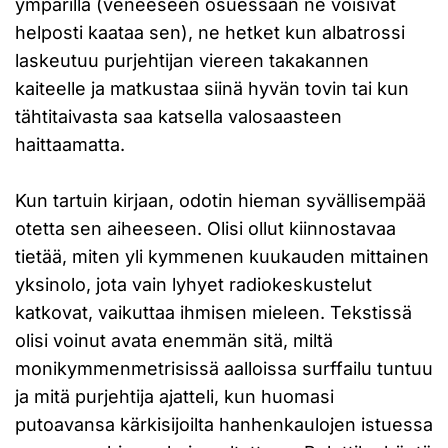
ympärillä (veneeseen osuessaan ne voisivat
helposti kaataa sen), ne hetket kun albatrossi
laskeutuu purjehtijan viereen takakannen
kaiteelle ja matkustaa siinä hyvän tovin tai kun
tähtitaivasta saa katsella valosaasteen
haittaamatta.
Kun tartuin kirjaan, odotin hieman syvällisempää
otetta sen aiheeseen. Olisi ollut kiinnostavaa
tietää, miten yli kymmenen kuukauden mittainen
yksinolo, jota vain lyhyet radiokeskustelut
katkovat, vaikuttaa ihmisen mieleen. Tekstissä
olisi voinut avata enemmän sitä, miltä
monikymmenmetrisissä aalloissa surffailu tuntuu
ja mitä purjehtija ajatteli, kun huomasi
putoavansa kärkisijoilta hanhenkaulojen istuessa