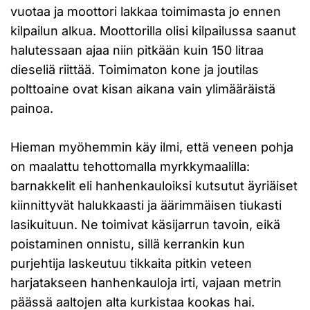
vuotaa ja moottori lakkaa toimimasta jo ennen
kilpailun alkua. Moottorilla olisi kilpailussa saanut
halutessaan ajaa niin pitkään kuin 150 litraa
dieseliä riittää. Toimimaton kone ja joutilas
polttoaine ovat kisan aikana vain ylimääräistä
painoa.
Hieman myöhemmin käy ilmi, että veneen pohja
on maalattu tehottomalla myrkkymaalilla:
barnakkelit eli hanhenkauloiksi kutsutut äyriäiset
kiinnittyvät halukkaasti ja äärimmäisen tiukasti
lasikuituun. Ne toimivat käsijarrun tavoin, eikä
poistaminen onnistu, sillä kerrankin kun
purjehtija laskeutuu tikkaita pitkin veteen
harjatakseen hanhenkauloja irti, vajaan metrin
päässä aaltojen alta kurkistaa kookas hai.