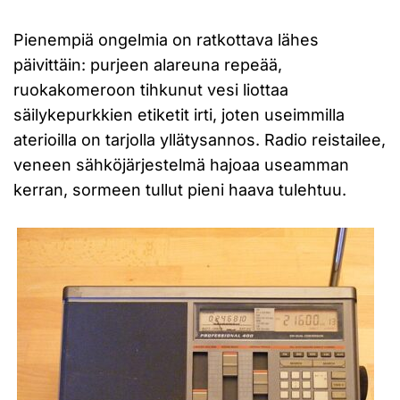
Pienempiä ongelmia on ratkottava lähes
päivittäin: purjeen alareuna repeää,
ruokakomeroon tihkunut vesi liottaa
säilykepurkkien etiketit irti, joten useimmilla
aterioilla on tarjolla yllätysannos. Radio reistailee,
veneen sähköjärjestelmä hajoaa useamman
kerran, sormeen tullut pieni haava tulehtuu.