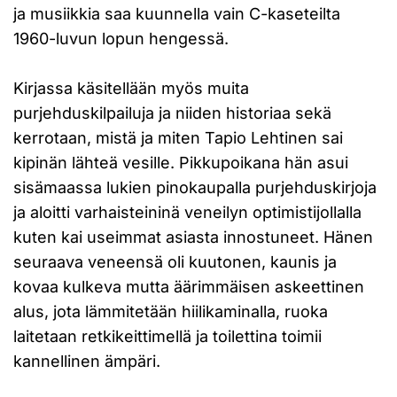
ja musiikkia saa kuunnella vain C-kaseteilta
1960-luvun lopun hengessä.
Kirjassa käsitellään myös muita
purjehduskilpailuja ja niiden historiaa sekä
kerrotaan, mistä ja miten Tapio Lehtinen sai
kipinän lähteä vesille. Pikkupoikana hän asui
sisämaassa lukien pinokaupalla purjehduskirjoja
ja aloitti varhaisteininä veneilyn optimistijollalla
kuten kai useimmat asiasta innostuneet. Hänen
seuraava veneensä oli kuutonen, kaunis ja
kovaa kulkeva mutta äärimmäisen askeettinen
alus, jota lämmitetään hiilikaminalla, ruoka
laitetaan retkikeittimellä ja toilettina toimii
kannellinen ämpäri.