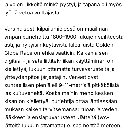
laivojen liikkeitä minkä pystyi, ja tapana oli myös
lyödä vetoa voittajasta.
Varsinaisesti kilpailumielessä on maailman
ympäri purjehdittu 1800–1900-lukujen vaihteesta
asti, ja nykyisin käytävistä kilpailuista Golden
Globe Race on ehkä vaativin. Kaikenlaisen
digitaali- ja satelliittitekniikan käyttäminen on
kiellettyä, lukuun ottamatta turvavarusteita ja
yhteydenpitoa järjestäjiin. Veneet ovat
suhteellisen pieniä eli 9–11-metrisiä pitkäkölisiä
lasikuituveneitä. Koska maihin meno kesken
kisan on kiellettyä, purjehtija ottaa lähtiessään
mukaan kaiken tarvitsemansa: ruoan ja veden,
lääkkeet ja ensiapuvarusteet. Jätteitä (wc-
jätteitä lukuun ottamatta) ei saa heittää mereen,