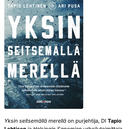
Yksin seitsemällä merellä
on purjehtija, DI
Tapio
Lehtisen
ja
Helsingin Sanomien
urheilutoimittaja