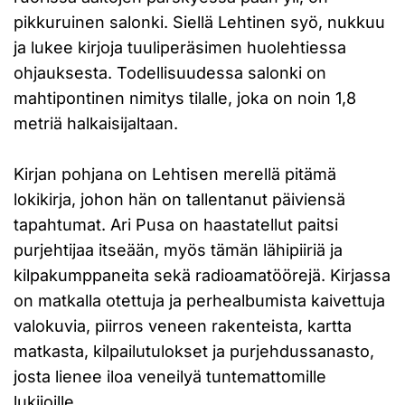
pikkuruinen salonki. Siellä Lehtinen syö, nukkuu
ja lukee kirjoja tuuliperäsimen huolehtiessa
ohjauksesta. Todellisuudessa salonki on
mahtipontinen nimitys tilalle, joka on noin 1,8
metriä halkaisijaltaan.
Kirjan pohjana on Lehtisen merellä pitämä
lokikirja, johon hän on tallentanut päiviensä
tapahtumat. Ari Pusa on haastatellut paitsi
purjehtijaa itseään, myös tämän lähipiiriä ja
kilpakumppaneita sekä radioamatöörejä. Kirjassa
on matkalla otettuja ja perhealbumista kaivettuja
valokuvia, piirros veneen rakenteista, kartta
matkasta, kilpailutulokset ja purjehdussanasto,
josta lienee iloa veneilyä tuntemattomille
lukijoille.