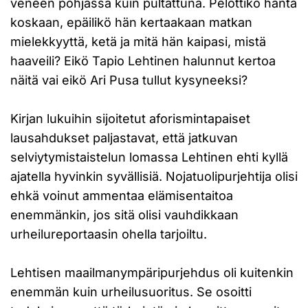
veneen pohjassa kuin pultattuna. Pelottiko häntä
koskaan, epäilikö hän kertaakaan matkan
mielekkyyttä, ketä ja mitä hän kaipasi, mistä
haaveili? Eikö Tapio Lehtinen halunnut kertoa
näitä vai eikö Ari Pusa tullut kysyneeksi?
Kirjan lukuihin sijoitetut aforismintapaiset
lausahdukset paljastavat, että jatkuvan
selviytymistaistelun lomassa Lehtinen ehti kyllä
ajatella hyvinkin syvällisiä. Nojatuolipurjehtija olisi
ehkä voinut ammentaa elämisentaitoa
enemmänkin, jos sitä olisi vauhdikkaan
urheilureportaasin ohella tarjoiltu.
Lehtisen maailmanympäripurjehdus oli kuitenkin
enemmän kuin urheilusuoritus. Se osoitti