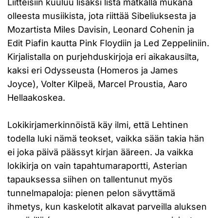
Liitteisiin kuuluu lisäksi lista matkalla mukana
olleesta musiikista, jota riittää Sibeliuksesta ja
Mozartista Miles Davisin, Leonard Cohenin ja
Edit Piafin kautta Pink Floydiin ja Led Zeppeliniin.
Kirjalistalla on purjehduskirjoja eri aikakausilta,
kaksi eri Odysseusta (Homeros ja James
Joyce), Volter Kilpeä, Marcel Proustia, Aaro
Hellaakoskea.
Lokikirjamerkinnöistä käy ilmi, että Lehtinen
todella luki nämä teokset, vaikka sään takia hän
ei joka päivä päässyt kirjan ääreen. Ja vaikka
lokikirja on vain tapahtumaraportti, Asterian
tapauksessa siihen on tallentunut myös
tunnelmapaloja: pienen pelon sävyttämä
ihmetys, kun kaskelotit alkavat parveilla aluksen