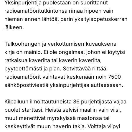
Yksinpurjehtija puolestaan on suorittanut
radioamatööritutkintonsa rimaa hipoen vain
hieman ennen lähtöä, parin yksityisopetuskerran
jälkeen.
Talkoohengen ja verkottumisen kuvauksena
kirja on mainio. Ei ole ongelmaa, johon ei löytyisi
ratkaisua kaverilta tai kaverin kaverilta,
pyyteettömästi ja pian. Setvittävää riittää:
radioamatöörit vaihtavat keskenään noin 7500
sähköpostiviestiä yksinpurjehtijaa auttaessaan.
Kilpailuun ilmoittautuneista 36 purjehtijasta vajaa
puolet starttasi. Heistä selvisi maaliin vain viisi,
muut menettivät myrskyissä mastonsa tai
keskeyttivät muun haverin takia. Voittaja viipyi