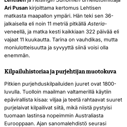
Ari Pusan
kirjoittama kertomus Lehtisen
matkasta maapallon ympäri. Hän teki sen 36-
jalkaisella eli noin 11 metriä pitkällä
Asteria
-
veneellä, ja matka kesti kaikkiaan 322 päivää eli
vajaat 11 kuukautta. Tarina on vauhdikas, mutta
moniulotteisuutta ja syvyyttä siinä voisi olla
enemmän.
Kilpailuhistoriaa ja purjehtijan muotokuva
Pitkien purjehduskilpailuiden juuret ovat 1800-
luvulla. Tuolloin maailman valtamerillä käytiin
epävirallista kisaa: viljaa ja teetä rahtaavat suuret
purjelaivat kilpailivat siitä, mikä niistä pystyisi
tuomaan lastinsa nopeimmin Australiasta
Eurooppaan. Ajan sanomalehdistö seurasi