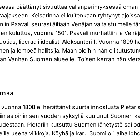
eessa päättänyt sivuuttaa vallanperimyksessä oman p
aajakseen. Keisarinna ei kuitenkaan ryhtynyt ajoissa 
 niin Paavali seurasi äitiään Venäjän valtaistuimelle 
en kuluttua, vuonna 1801, Paavali murhattiin ja Venäj
otias, liberaali idealisti Aleksanteri I. Vuonna 1809 h
en ja lempeä hallitsija. Maan oloihin hän oli tutustun
n Vanhan Suomen alueelle. Toisen kerran hän vier
änmaa
vuonna 1808 ei herättänyt suurta innostusta Pietari
piin asioihin sen vuoden syksyllä kuulunut Suomen k
udestaan. Pietariin kutsuttu Suomen lähetystö sai o
ille useita viikkoja. Köyhä ja karu Suomi oli laiha loh