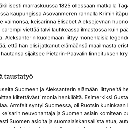
 äkillisesti marraskuussa 1825 ollessaan matkalla Ta
essä kaupungissa Asovanmeren rannalla Krimin itäpuol
e vaimonsa, keisarinna Elisabet Aleksejevnan huono
i parempi viettää talvi lauhkeassa ilmastossa kuin p
. Aleksanterin kuolemaan liittyy monenlaisia legendo
ä, että hän olisi jatkanut elämäänsä maailmasta eri
autansa sijaitsee Pietarin-Paavalin linnoituksen kr
ä taustatyö
 useita Suomeen ja Aleksanterin elämään liittyneitä h
oittaa kiitettävästi monia henkilöitä. Esimerkiksi Gust
tilaa. Armfelt syntyi Suomessa, oli Ruotsin kuninkaan 
n keisarin neuvonantaja ja Suomen asiain komitean p
sti Suomen asioita ja suomalaiskansallista etua, au