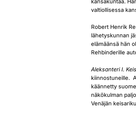
kansakuntaa. Hän
valtiollisessa k
Robert Henrik Reh
lähetyskunnan jäs
elämäänsä hän ol
Rehbinderille aut
Aleksanteri I. Ke
kiinnostuneille. A
käännetty suomek
näkökulman paljo
Venäjän keisarik