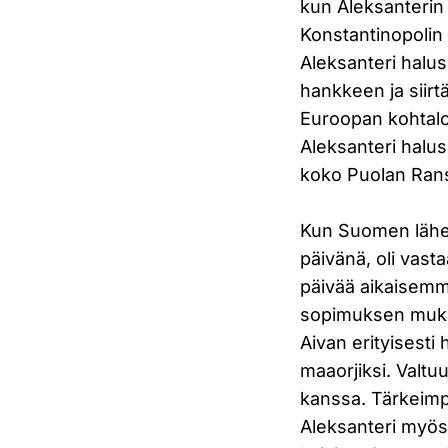
kun Aleksanterin 
Konstantinopolin 
Aleksanteri halus
hankkeen ja siirt
Euroopan kohtalos
Aleksanteri halus
koko Puolan Rans
Kun Suomen lähet
päivänä, oli vas
päivää aikaisemm
sopimuksen mukais
Aivan erityisesti
maaorjiksi. Valtu
kanssa. Tärkeimpi
Aleksanteri myös 