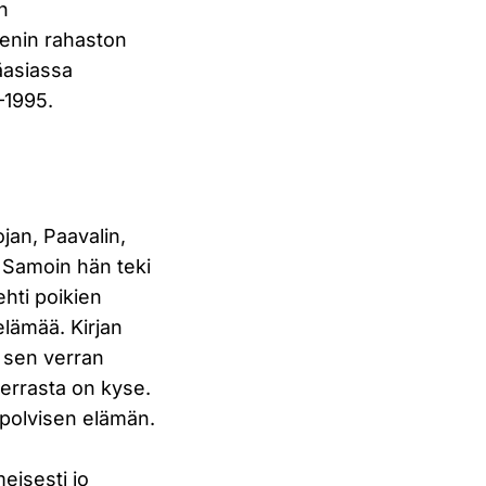
on
kenin rahaston
äasiassa
–1995.
ojan, Paavalin,
. Samoin hän teki
hti poikien
lämää. Kirjan
e sen verran
kerrasta on kyse.
ipolvisen elämän.
eisesti jo