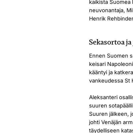
kaikista Suomea ko
neuvonantaja, Mih
Henrik Rehbinder
Sekasortoa ja
Ennen Suomen sot
keisari Napoleon
kääntyi ja katkera
vankeudessa St H
Aleksanteri osalli
suuren sotapäälli
Suuren jälkeen, j
johti Venäjän arm
täydelliseen kata