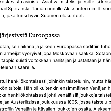
skevista asioista. Asiat valmistelisi ja esittelisi keis
ail Speranski. Tämän rinnalle Aleksanteri nimitti s
in, joka tunsi hyvin Suomen olosuhteet.
 järjestystä Euroopassa
aa, sen aikana ja jälkeen Euroopassa sodittiin tuho
in armeijat vyöryivät jopa Moskovaan saakka. Sotaon
 tappio suisti voitokkaan hallitsijan jalustaltaan ja hän
elenan saarella.
stui henkilökohtaisesti joihinkin taisteluihin, mutta hän
kön taitoja. Hän oli kuitenkin ensimmäinen Venäjän hall
oka henkilökohtaisesti johti venäläisiä joukkoja taiste
eijaa Austerlitzissa joulukuussa 1805, jossa taistelu p
strofiin Venäjän ja Itävallan joukkojen osalta. Aleksan