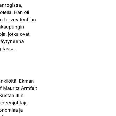
ganrogissa,
ella. Hän oli
n terveydentilan
ääkaupungin
ja, jotka ovat
stäytyneenä
yptassa.
enkilöitä. Ekman
af Mauritz Armfelt
Kustaa III:n
uheenjohtaja.
tonomiaa ja