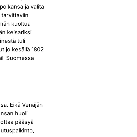
oikansa ja valita
tarvittaviin
tämän kuoltua
än keisariksi
änestä tuli
ut jo kesällä 1802
aili Suomessa
ssa. Eikä Venäjän
ansan huoli
dottaa pääsyä
dutuspalkinto,