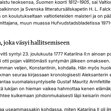
aistu teoksensa,
Suomen kaarti 1812–1905
, sai Valti
palkinnon ja Svenska litteratursällskapetin H. L. Falc
on koulutukseltaan valtiotieteiden maisteri ja on pä
imittajana, muun muassa Hufvudstadsbladetissa 1971
, joka väsyi hallitsemiseen
itš syntyi 23. joulukuuta 1777 Katariina II:n ainoan p
ti otti pojan välittömästi syntymän jälkeen omakseen
emman veljen, Konstantinin, kohdalla. Hän myös huole
kman seuraa kirjassaan kronologisesti Aleksanterin e
antaa suomalaissyntyiselle Gustaf Mauritz Armfeltill
että lukijan on hieman vaikea hahmottaa kenen elämä
 lähtee kulkemaan johdonmukaisesti läpi keisarin mon
 useammassakin kohdassa, miten Katariina II oli ilm