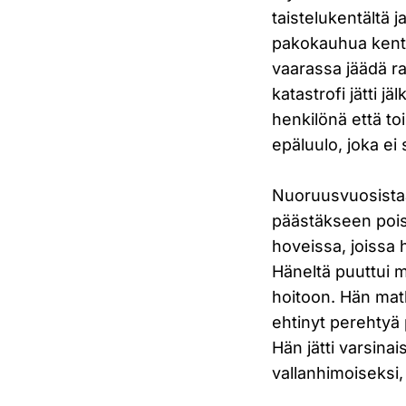
taistelukentältä j
pakokauhua kentäl
vaarassa jäädä ra
katastrofi jätti
henkilönä että to
epäluulo, joka ei
Nuoruusvuosistaa
päästäkseen pois 
hoveissa, joissa h
Häneltä puuttui m
hoitoon. Hän matku
ehtinyt perehtyä p
Hän jätti varsina
vallanhimoiseksi,