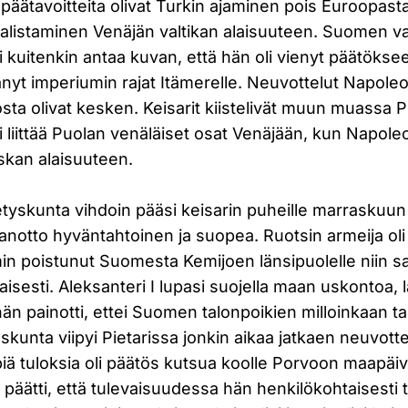
päätavoitteita olivat Turkin ajaminen pois Euroopasta
alistaminen Venäjän valtikan alaisuuteen. Suomen val
i kuitenkin antaa kuvan, että hän oli vienyt päätökse
änyt imperiumin rajat Itämerelle. Neuvottelut Napole
ta olivat kesken. Keisarit kiistelivät muun muassa P
i liittää Puolan venäläiset osat Venäjään, kun Napoleo
kan alaisuuteen.
yskunta vihdoin pääsi keisarin puheille marraskuun
taanotto hyväntahtoinen ja suopea. Ruotsin armeija o
in poistunut Suomesta Kemijoen länsipuolelle niin s
esti. Aleksanteri I lupasi suojella maan uskontoa, l
 hän painotti, ettei Suomen talonpoikien milloinkaan ta
uskunta viipyi Pietarissa jonkin aikaa jatkaen neuvotte
ä tuloksia oli päätös kutsua koolle Porvoon maapäiv
päätti, että tulevaisuudessa hän henkilökohtaisesti 