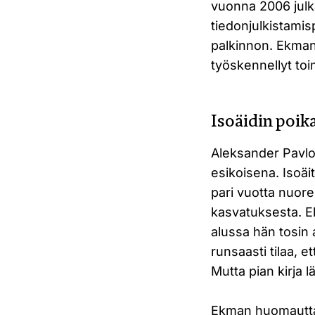
vuonna 2006 julk
tiedonjulkistamis
palkinnon. Ekman 
työskennellyt to
Isoäidin poika
Aleksander Pavlov
esikoisena. Isoäi
pari vuotta nuor
kasvatuksesta. E
alussa hän tosin 
runsaasti tilaa, 
Mutta pian kirja
Ekman huomauttaa