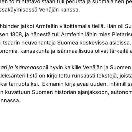
en toimintatavoistaan tuli perusta ja suomalainen p
anssakäymisessä Venäjän kanssa.
binder jatkoi Armfeltin viitoittamalla tiellä. Hän oli 
en 1808, ja hänestä tuli Armfeltin lähin mies Pietari
i tsaarin neuvonantaja Suomea koskevissa asioissa
onomia, kansakunta ja isänmaallisuus olivat tärkeitä a
isari ja isänmaa
sopii hyvin kaikille Venäjän ja Suomen 
leksanteri I:stä on kirjoitettu runsaasti tekstejä, jois
si tai ruotsiksi. Ekmanin kirja avaa uuden, inhimill
n kuvattuun Suomen historian ajanjaksoon, autonom
unnassa.