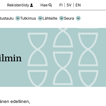
Rekisteröidy
Hae
FI
SV
EN
tustaulu
Tutkimus
Lähteille
Seura
ilmin
änen edellinen,