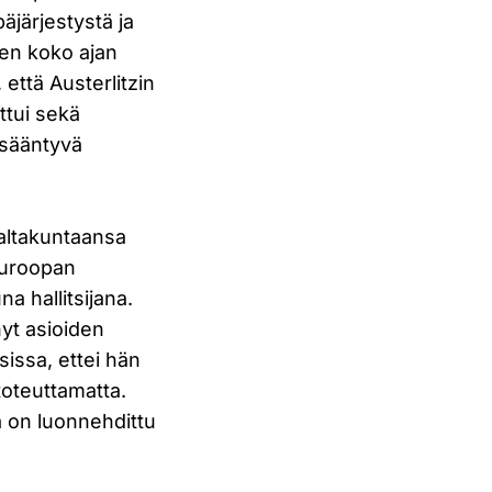
äjärjestystä ja
len koko ajan
että Austerlitzin
ttui sekä
lisääntyvä
valtakuntaansa
 Euroopan
na hallitsijana.
nyt asioiden
osissa, ettei hän
 toteuttamatta.
a on luonnehdittu