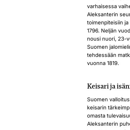
varhaisessa vaih
Aleksanterin seur
toimenpiteisiin ja
1796. Neljän vuod
nousi nuori, 23-vu
Suomen jalomielin
tehdessään matka
vuonna 1819.
Keisari ja is
Suomen valloitus 
keisarin tärkeim
omasta tulevaisu
Aleksanterin puhe