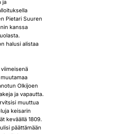
 ja
loituksella
en Pietari Suuren
onin kanssa
uolasta.
n halusi alistaa
 viimeisenä
li muutamaa
anotun Olkijoen
akeja ja vapautta.
rvitsisi muuttua
luja keisarin
ät keväällä 1809.
tulisi päättämään