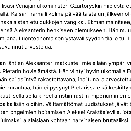
a lisäsi Venäjän ulkoministeri Czartoryskin mielestä ep
lä. Keisari harhaili kolme päivää taistelun jälkeen ol
nskalaisten etujoukkojen vangiksi. Ekman mainitsee, 
 jälkensä Aleksanterin henkiseen olemukseen. Hän muu
imijana. Luonteenomaisen ystävällisyyden tilalle tuli 
 suvainnut arvostelua.
n lähtien Aleksanteri matkusteli mielellään ympäri 
Pietarin hovielämästä. Hän viihtyi hyvin ulkomailla
än sai esiintyä rakastettavana, ihailtuna ja arvostettu
ielenrauhaa; hän ei pysynyt Pietarissa eikä keskitty
sti sellaisella kiireellä ristiin rastiin imperiumin eri 
aikallisiin oloihin. Välttämättömät uudistukset jäivät
isten ongelmien hoitamisen Aleksei Araktšejeville, jot
 julmaksi ja alaisiaan kohtaan harvinaisen brutaaliksi.