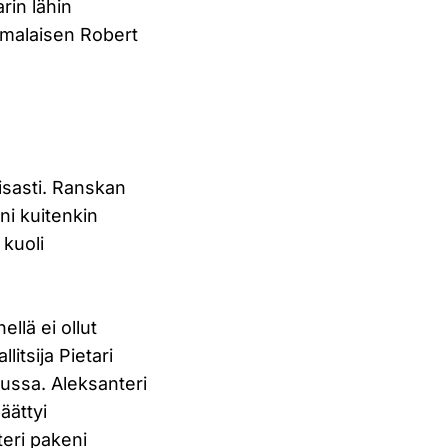
arin lähin
uomalaisen Robert
isasti. Ranskan
ni kuitenkin
 kuoli
ellä ei ollut
itsija Pietari
lussa. Aleksanteri
äättyi
teri pakeni