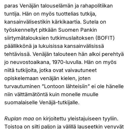
paras Venäjän talouselämän ja rahapolitiikan
tuntija. Hän on myös tuottelias tutkija,
kansainvälisestikin kärkikaartia. Sutela on
työskennellyt pitkään Suomen Pankin
siirtymätalouksien tutkimuslaitoksen (BOFIT)
päällikkönä ja lukuisissa kansainvälisissä
tehtävissä. Venäjän talouteen hän alkoi perehtyä
jo neuvostoaikana, 1970-luvulla. Hän on myös
niitä tutkijoita, jotka ovat vaivautuneet
opiskelemaan venäjän kielen, joten
turvautuminen ”Lontoon lähteisiin” ei ole hänelle
niin välttämätöntä kuin monelle muulle
suomalaiselle Venäjä-tutkijalle.
Ruplan maa
on kirjoitettu yleistajuiseen tyyliin.
Toistoa on silti paljon ja välillä lauseetkin venyvät