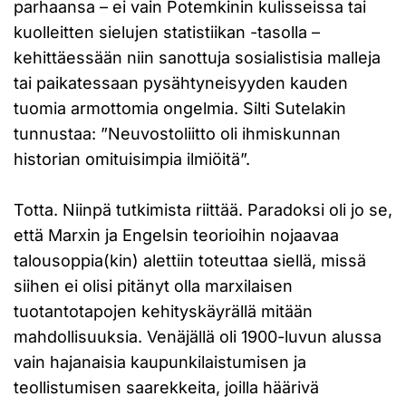
parhaansa – ei vain Potemkinin kulisseissa tai
kuolleitten sielujen statistiikan -tasolla –
kehittäessään niin sanottuja sosialistisia malleja
tai paikatessaan pysähtyneisyyden kauden
tuomia armottomia ongelmia. Silti Sutelakin
tunnustaa: ”Neuvostoliitto oli ihmiskunnan
historian omituisimpia ilmiöitä”.
Totta. Niinpä tutkimista riittää. Paradoksi oli jo se,
että Marxin ja Engelsin teorioihin nojaavaa
talousoppia(kin) alettiin toteuttaa siellä, missä
siihen ei olisi pitänyt olla marxilaisen
tuotantotapojen kehityskäyrällä mitään
mahdollisuuksia. Venäjällä oli 1900-luvun alussa
vain hajanaisia kaupunkilaistumisen ja
teollistumisen saarekkeita, joilla häärivä