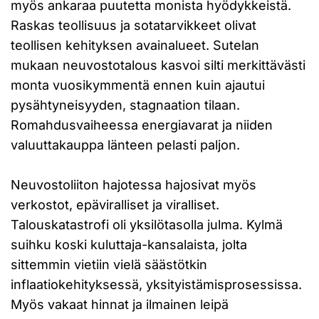
myös ankaraa puutetta monista hyödykkeistä.
Raskas teollisuus ja sotatarvikkeet olivat
teollisen kehityksen avainalueet. Sutelan
mukaan neuvostotalous kasvoi silti merkittävästi
monta vuosikymmentä ennen kuin ajautui
pysähtyneisyyden, stagnaation tilaan.
Romahdusvaiheessa energiavarat ja niiden
valuuttakauppa länteen pelasti paljon.
Neuvostoliiton hajotessa hajosivat myös
verkostot, epäviralliset ja viralliset.
Talouskatastrofi oli yksilötasolla julma. Kylmä
suihku koski kuluttaja-kansalaista, jolta
sittemmin vietiin vielä säästötkin
inflaatiokehityksessä, yksityistämisprosessissa.
Myös vakaat hinnat ja ilmainen leipä