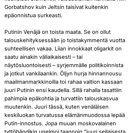
Gorbatshov kuin Jeltsin taisivat kuitenkin
epäonnistua surkeasti.
Putinin Venäjä on toista maata. Se on ollut
talouskehityksessään jo toistakymmentä vuotta
suhteellisen vakaa. Liian innokkaat oligarkit on
saatu ainakin väliaikaisesti – tai
näytösluontoisesti – syrjemmälle politikoinnista
ja jotkut vankilaankin. Öljyn hurja hinnannousu
maailmanmarkkinoilla toi rahaa valtion kassaan
juuri Putinin ensi kaudella. Sillä rahalla tasattiin
pahimpia epäkohtia ja turvattiin talouskasvua
muutenkin. Juuri tässä, kuten venäläisen
keskiluokan turvatussa elämänmuodossa lepää
Putin-innostus. Jopa muuan moskovalainen
tyttöbändikin unelmoi taannoin ”juuri sellaisesta