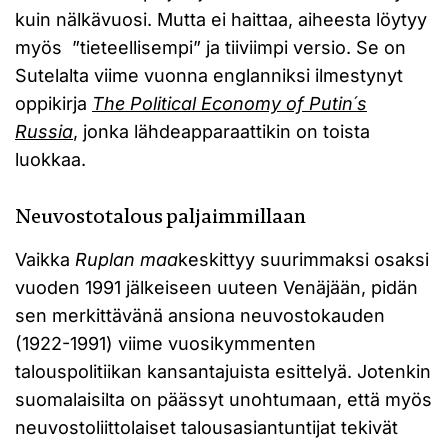
kuin nälkävuosi. Mutta ei haittaa, aiheesta löytyy
myös ”tieteellisempi” ja tiiviimpi versio. Se on
Sutelalta viime vuonna englanniksi ilmestynyt
oppikirja
The Political Economy of Putin´s
Russia
, jonka lähdeapparaattikin on toista
luokkaa.
Neuvostotalous paljaimmillaan
Vaikka
Ruplan maa
keskittyy suurimmaksi osaksi
vuoden 1991 jälkeiseen uuteen Venäjään, pidän
sen merkittävänä ansiona neuvostokauden
(1922-1991) viime vuosikymmenten
talouspolitiikan kansantajuista esittelyä. Jotenkin
suomalaisilta on päässyt unohtumaan, että myös
neuvostoliittolaiset talousasiantuntijat tekivät