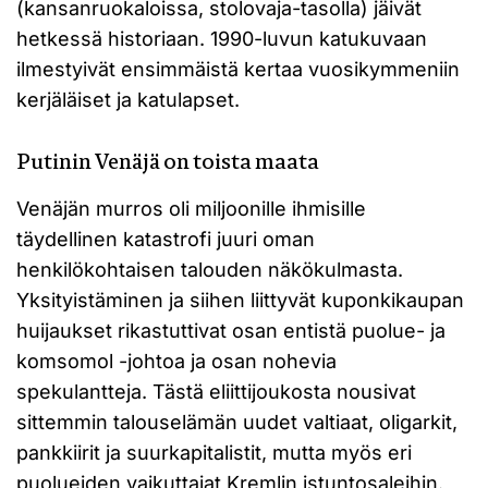
(kansanruokaloissa, stolovaja-tasolla) jäivät
hetkessä historiaan. 1990-luvun katukuvaan
ilmestyivät ensimmäistä kertaa vuosikymmeniin
kerjäläiset ja katulapset.
Putinin Venäjä on toista maata
Venäjän murros oli miljoonille ihmisille
täydellinen katastrofi juuri oman
henkilökohtaisen talouden näkökulmasta.
Yksityistäminen ja siihen liittyvät kuponkikaupan
huijaukset rikastuttivat osan entistä puolue- ja
komsomol -johtoa ja osan nohevia
spekulantteja. Tästä eliittijoukosta nousivat
sittemmin talouselämän uudet valtiaat, oligarkit,
pankkiirit ja suurkapitalistit, mutta myös eri
puolueiden vaikuttajat Kremlin istuntosaleihin.