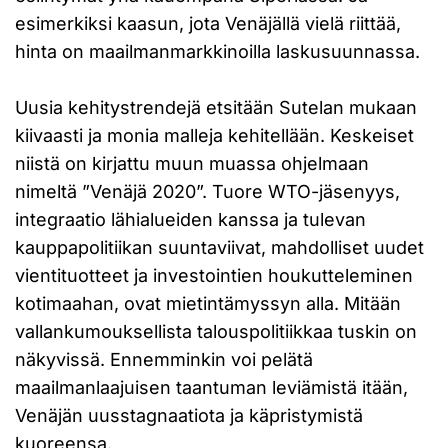
esimerkiksi kaasun, jota Venäjällä vielä riittää,
hinta on maailmanmarkkinoilla laskusuunnassa.
Uusia kehitystrendejä etsitään Sutelan mukaan
kiivaasti ja monia malleja kehitellään. Keskeiset
niistä on kirjattu muun muassa ohjelmaan
nimeltä ”Venäjä 2020”. Tuore WTO-jäsenyys,
integraatio lähialueiden kanssa ja tulevan
kauppapolitiikan suuntaviivat, mahdolliset uudet
vientituotteet ja investointien houkutteleminen
kotimaahan, ovat mietintämyssyn alla. Mitään
vallankumouksellista talouspolitiikkaa tuskin on
näkyvissä. Ennemminkin voi pelätä
maailmanlaajuisen taantuman leviämistä itään,
Venäjän uusstagnaatiota ja käpristymistä
kuoreensa.