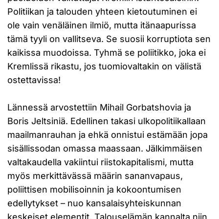
Politiikan ja talouden yhteen kietoutuminen ei
ole vain venäläinen ilmiö, mutta itänaapurissa
tämä tyyli on vallitseva. Se suosii korruptiota sen
kaikissa muodoissa. Tyhmä se poliitikko, joka ei
Kremlissä rikastu, jos tuomiovaltakin on välistä
ostettavissa!
Lännessä arvostettiin Mihail Gorbatshovia ja
Boris Jeltsiniä. Edellinen takasi ulkopolitiikallaan
maailmanrauhan ja ehkä onnistui estämään jopa
sisällissodan omassa maassaan. Jälkimmäisen
valtakaudella vakiintui riistokapitalismi, mutta
myös merkittävässä määrin sananvapaus,
poliittisen mobilisoinnin ja kokoontumisen
edellytykset – nuo kansalaisyhteiskunnan
keskeiset elementit. Talouselämän kannalta niin