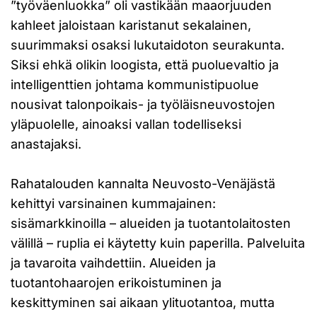
”työväenluokka” oli vastikään maaorjuuden
kahleet jaloistaan karistanut sekalainen,
suurimmaksi osaksi lukutaidoton seurakunta.
Siksi ehkä olikin loogista, että puoluevaltio ja
intelligenttien johtama kommunistipuolue
nousivat talonpoikais- ja työläisneuvostojen
yläpuolelle, ainoaksi vallan todelliseksi
anastajaksi.
Rahatalouden kannalta Neuvosto-Venäjästä
kehittyi varsinainen kummajainen:
sisämarkkinoilla – alueiden ja tuotantolaitosten
välillä – ruplia ei käytetty kuin paperilla. Palveluita
ja tavaroita vaihdettiin. Alueiden ja
tuotantohaarojen erikoistuminen ja
keskittyminen sai aikaan ylituotantoa, mutta