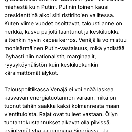
miehestä kuin Putin”. Putinin toinen kausi
presidenttinä alkoi silti ristiriitojen vallitessa.
Kuten viime vuodet osoittavat, taloustilanne on
herkkä, kasvu paljolti taantunut ja keskiluokka
sittenkin hyvin kapea kerros. Venäjällä voimistuu
monisärmäinen Putin-vastaisuus, mikä yhdistää
löyhästi niin nationalistit, marginaalit,
ryysyköyhälistön kuin keskiluokankin
kärsimättömät älyköt.
Talouspolitiikassa Venäjä ei voi enää laskea
kasvavan energiatuotannon varaan, mikä on
tuonut tähän saakka kaksi kolmannesta maan
vientituloista. Rajat ovat tulleet vastaan. Öljyn
tuotantokustannukset alkavat olla pilvissä,
esiintymät yhä kauempana Siperiassa. Ja