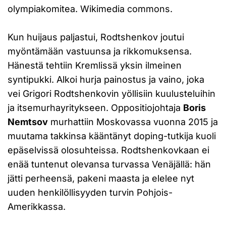
olympiakomitea. Wikimedia commons.
Kun huijaus paljastui, Rodtshenkov joutui
myöntämään vastuunsa ja rikkomuksensa.
Hänestä tehtiin Kremlissä yksin ilmeinen
syntipukki. Alkoi hurja painostus ja vaino, joka
vei Grigori Rodtshenkovin yöllisiin kuulusteluihin
ja itsemurhayritykseen. Oppositiojohtaja
Boris
Nemtsov
murhattiin Moskovassa vuonna 2015 ja
muutama takkinsa kääntänyt doping-tutkija kuoli
epäselvissä olosuhteissa. Rodtshenkovkaan ei
enää tuntenut olevansa turvassa Venäjällä: hän
jätti perheensä, pakeni maasta ja elelee nyt
uuden henkilöllisyyden turvin Pohjois-
Amerikkassa.