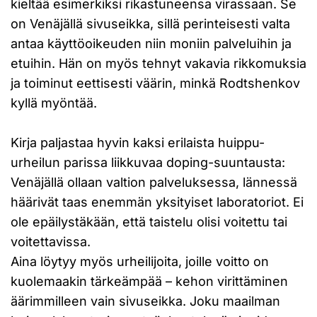
kieltää esimerkiksi rikastuneensa virassaan. Se
on Venäjällä sivuseikka, sillä perinteisesti valta
antaa käyttöoikeuden niin moniin palveluihin ja
etuihin. Hän on myös tehnyt vakavia rikkomuksia
ja toiminut eettisesti väärin, minkä Rodtshenkov
kyllä myöntää.
Kirja paljastaa hyvin kaksi erilaista huippu-
urheilun parissa liikkuvaa doping-suuntausta:
Venäjällä ollaan valtion palveluksessa, lännessä
häärivät taas enemmän yksityiset laboratoriot. Ei
ole epäilystäkään, että taistelu olisi voitettu tai
voitettavissa.
Aina löytyy myös urheilijoita, joille voitto on
kuolemaakin tärkeämpää – kehon virittäminen
äärimmilleen vain sivuseikka. Joku maailman