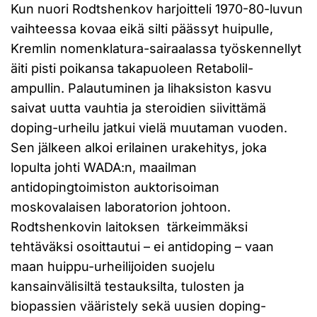
Kun nuori Rodtshenkov harjoitteli 1970-80-luvun
vaihteessa kovaa eikä silti päässyt huipulle,
Kremlin nomenklatura-sairaalassa työskennellyt
äiti pisti poikansa takapuoleen Retabolil-
ampullin. Palautuminen ja lihaksiston kasvu
saivat uutta vauhtia ja steroidien siivittämä
doping-urheilu jatkui vielä muutaman vuoden.
Sen jälkeen alkoi erilainen urakehitys, joka
lopulta johti WADA:n, maailman
antidopingtoimiston auktorisoiman
moskovalaisen laboratorion johtoon.
Rodtshenkovin laitoksen tärkeimmäksi
tehtäväksi osoittautui – ei antidoping – vaan
maan huippu-urheilijoiden suojelu
kansainvälisiltä testauksilta, tulosten ja
biopassien vääristely sekä uusien doping-