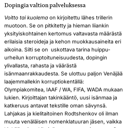
Dopingia valtion palveluksessa
Voitto tai kuolema
on kirjoitettu lähes trillerin
muotoon. Se on pitkitetty ja hieman liiankin
yksityiskohtainen kertomus valtavasta määrästä
erilaisia steroideja ja kehon muokkausaineita eri
aikoina. Silti se on uskottava tarina huippu-
urheilun korruptoituneisuudesta, dopingin
ylivallasta, rahasta ja väärästä
isänmaanrakkaudesta. Se ulottuu paljon Venäjää
laajemmallekin korruptiokentällä:
Olympiakomitea, IAAF / WA, FIFA, WADA mukaan
lukien. Kirjoittajan takinkääntö, uusi isänmaa ja
katkeruus antavat tekstille oman sävynsä.
Lahjakas ja kielitaitoinen Rodtshenkov oli ilman
muuta venäläisen nomenklatuuran jäsen, vaikka