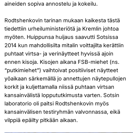
aineiden sopiva annostelu ja kokeilu.
Rodtshenkovin tarinan mukaan kaikesta tästä
tiedettiin urheiluministeriötä ja Kremlin johtoa
myöten. Huippunsa huijaus saavutti Sotsissa
2014 kun mahdollisilta mitalin voittajilta kerättiin
puhtaat virtsa- ja verinäytteet hyvissä ajoin
ennen kisoja. Kisojen aikana FSB-miehet (ns.
“putkimiehet”) vaihtoivat positiiviset näytteet
yöaikaan särkemällä jo annettujen näytepullojen
korkit ja kuljettamalla niissä puhtaan virtsan
kansainvälistä loppututkimusta varten. Sotsin
laboratorio oli paitsi Rodtshenkovin myös
kansainvälisen testiryhmän valvonnassa, eikä
vilppiä epäilty pitkään aikaan.