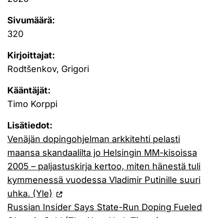
Sivumäärä:
320
Kirjoittajat:
Rodtšenkov, Grigori
Kääntäjät:
Timo Korppi
Lisätiedot:
Venäjän dopingohjelman arkkitehti pelasti
maansa skandaalilta jo Helsingin MM-kisoissa
2005 – paljastuskirja kertoo, miten hänestä tuli
kymmenessä vuodessa Vladimir Putinille suuri
uhka. (Yle)
Russian Insider Says State-Run Doping Fueled