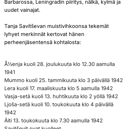
Barbarossa, Leningradin piiritys, nälkä, kylmä ja
uudet vainajat.
Tanja Savitševan muistivihkoonsa tekemät
lyhyet merkinnät kertovat hänen
perheenjäsentensä kohtalosta:
Å½enja kuoli 28. joulukuuta klo 12.30 aamulla
1941
Mummo kuoli 25. tammikuuta klo 3 päivällä 1942
Lera kuoli 17. maaliskuuta klo 5 aamulla 1942
Vasja-setä kuoli 13. huhtikuuta klo 2 yöllä 1942
Ljoša-setä kuoli 10. toukokuuta klo 4 päivällä
1942
Äiti 13. toukokuuta klo 7.30 aamulla 1942
Savitševit ovat kuolleet