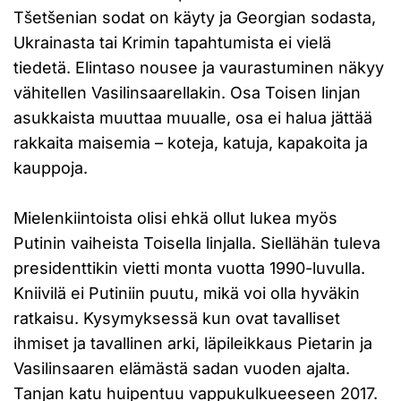
Tšetšenian sodat on käyty ja Georgian sodasta,
Ukrainasta tai Krimin tapahtumista ei vielä
tiedetä. Elintaso nousee ja vaurastuminen näkyy
vähitellen Vasilinsaarellakin. Osa Toisen linjan
asukkaista muuttaa muualle, osa ei halua jättää
rakkaita maisemia – koteja, katuja, kapakoita ja
kauppoja.
Mielenkiintoista olisi ehkä ollut lukea myös
Putinin vaiheista Toisella linjalla. Siellähän tuleva
presidenttikin vietti monta vuotta 1990-luvulla.
Kniivilä ei Putiniin puutu, mikä voi olla hyväkin
ratkaisu. Kysymyksessä kun ovat tavalliset
ihmiset ja tavallinen arki, läpileikkaus Pietarin ja
Vasilinsaaren elämästä sadan vuoden ajalta.
Tanjan katu huipentuu vappukulkueeseen 2017.