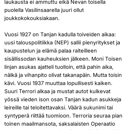
laukausta ei ammuttu eikä Nevan toisella
puolella Vasilinsaarella juuri ollut
joukkokokouksiakaan.
Vuosi 1927 on Tanjan kadulla toiveiden aikaa:
uusi talouspolitiikka (NEP) sallii pienyritykset ja
kaupustelun ja elämä palaa raiteilleen
sisällissodan kauheuksien jälkeen. Moni Toisen
linjan asukas ajatteli tuolloin, että pahin aika,
nälkä ja vihanpito olivat takanapäin. Mutta toisin
kävi. Vuosi 1937 muuttaa lopullisesti kaiken.
Suuri Terrori alkaa ja mustat autot kulkevat
yössä vieden ison osan Tanjan kadun asukkeja
leireille tai teloitettavaksi. Väärä sukunimi tai
syntyperä riittää tuomioon. Terroria seuraa pian
toinen maailmansota, saksalaisten Operaatio