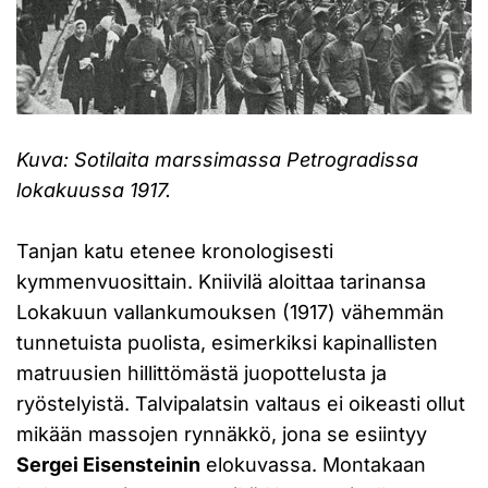
Kuva: Sotilaita marssimassa Petrogradissa
lokakuussa 1917.
Tanjan katu etenee kronologisesti
kymmenvuosittain. Kniivilä aloittaa tarinansa
Lokakuun vallankumouksen (1917) vähemmän
tunnetuista puolista, esimerkiksi kapinallisten
matruusien hillittömästä juopottelusta ja
ryöstelyistä. Talvipalatsin valtaus ei oikeasti ollut
mikään massojen rynnäkkö, jona se esiintyy
Sergei Eisensteinin
elokuvassa. Montakaan