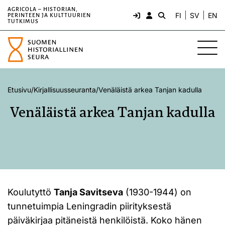
AGRICOLA – HISTORIAN,
FI
SV
EN
PERINTEEN JA KULTTUURIEN
TUTKIMUS
Etusivu
/
Kirjallisuusseuranta
/
Venäläistä arkea Tanjan kadulla
Venäläistä arkea Tanjan kadulla
Koulutyttö
Tanja Savitseva
(1930-1944) on
tunnetuimpia Leningradin piirityksestä
päiväkirjaa pitäneistä henkilöistä. Koko hänen