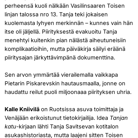
perheensä kuoli nälkään Vasilinsaaren Toisen
linjan talossa nro 13. Tanja teki jokaisen
kuolemasta lyhyen merkinnän – kunnes vain hän
itse oli jäljellä. Piirityksestä evakuoitu Tanja
menehtyi kuitenkin pian nälästä aiheutuneisiin
komplikaatioihin, mutta päiväkirja säilyi eräänä
piiritysajan järkyttävimpänä dokumenttina.
Sen arvon ymmärtää vierailemalla vaikkapa
Pietarin Piskarevskin hautausmaalla, jonne on
haudattu reilut puoli miljoonaaa piirityksen uhria.
Kalle Kniivilä
on Ruotsissa asuva toimittaja ja
Venäjään erikoistunut tietokirjailija. Idea
Tanjan
katu
-kirjaan lähti Tanja Savitsevan kotitalon
asukashistoriasta, mutta laajeni sitten Toisen