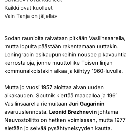
Kaikki ovat kuolleet
Vain Tanja on jäljellä»
Sodan raunioita raivataan pitkään Vasilinsaarella,
mutta lopulta päästään rakentamaan uuttakin.
Leningradin esikaupunkeihin nousee pikavauhtia
kerrostaloja, jonne muuttoliike Toisen linjan
kommunalkoistakin alkaa ja kiihtyy 1960-luvulla.
Mutta jo vuosi 1957 aloittaa aivan uuden
aikakauden. Sputnik kiertää maapalloa ja 1961
Vasilinsaarella riemuitaan
Juri Gagarinin
avaruuslennosta.
Leonid Brezhnevin
johtama
Neuvostoliitto on hetken voimissaan, mutta 1977
eletään jo selvää pysähtyneisyyden kautta.