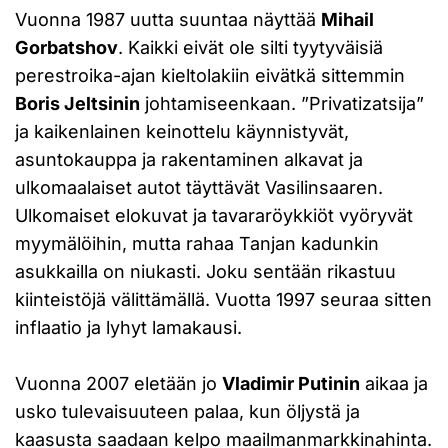
Vuonna 1987 uutta suuntaa näyttää
Mihail
Gorbatshov
. Kaikki eivät ole silti tyytyväisiä
perestroika-ajan kieltolakiin eivätkä sittemmin
Boris Jeltsinin
johtamiseenkaan. ”Privatizatsija”
ja kaikenlainen keinottelu käynnistyvät,
asuntokauppa ja rakentaminen alkavat ja
ulkomaalaiset autot täyttävät Vasilinsaaren.
Ulkomaiset elokuvat ja tavararöykkiöt vyöryvät
myymälöihin, mutta rahaa Tanjan kadunkin
asukkailla on niukasti. Joku sentään rikastuu
kiinteistöjä välittämällä. Vuotta 1997 seuraa sitten
inflaatio ja lyhyt lamakausi.
Vuonna 2007 eletään jo
Vladimir Putinin
aikaa ja
usko tulevaisuuteen palaa, kun öljystä ja
kaasusta saadaan kelpo maailmanmarkkinahinta.