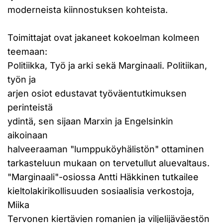
moderneista kiinnostuksen kohteista.
Toimittajat ovat jakaneet kokoelman kolmeen
teemaan:
Politiikka, Työ ja arki sekä Marginaali. Politiikan,
työn ja
arjen osiot edustavat työväentutkimuksen
perinteistä
ydintä, sen sijaan Marxin ja Engelsinkin
aikoinaan
halveeraaman "lumppuköyhälistön" ottaminen
tarkasteluun mukaan on tervetullut aluevaltaus.
"Marginaali"-osiossa Antti Häkkinen tutkailee
kieltolakirikollisuuden sosiaalisia verkostoja,
Miika
Tervonen kiertävien romanien ja viljelijäväestön