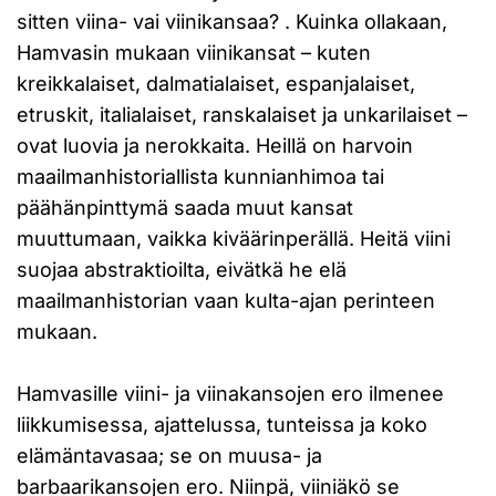
sitten viina- vai viinikansaa? . Kuinka ollakaan,
Hamvasin mukaan viinikansat – kuten
kreikkalaiset, dalmatialaiset, espanjalaiset,
etruskit, italialaiset, ranskalaiset ja unkarilaiset –
ovat luovia ja nerokkaita. Heillä on harvoin
maailmanhistoriallista kunnianhimoa tai
päähänpinttymä saada muut kansat
muuttumaan, vaikka kiväärinperällä. Heitä viini
suojaa abstraktioilta, eivätkä he elä
maailmanhistorian vaan kulta-ajan perinteen
mukaan.
Hamvasille viini- ja viinakansojen ero ilmenee
liikkumisessa, ajattelussa, tunteissa ja koko
elämäntavasaa; se on muusa- ja
barbaarikansojen ero. Niinpä, viiniäkö se