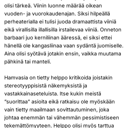
olisi tärkeä. Viinin luonne määrää oikean
vuoden- ja vuorokaudenajan. Siksi hilpeällä
perheaterialla ei tulisi juoda dramaattista viiniä
eikä virallisilla illallisilla irstailevaa viiniä. Onneton
barbaari juo kerniliinan ääressä, ei siksi ettei
hänellä ole kangasliinaa vaan sydäntä juomiselle.
Aina olisi syötävä jotakin ensin, vaikka muutama
pähkinä tai manteli.
Hamvasia on tietty helppo kritikoida joistakin
stereotyyppisistä näkemyksistä ja
vastakkainaseteluista. Itse kukin meistä
”suorittaa” asioita eikä ratkaisu ole myöskään
vain tietty maailmaan sovittautuminen, joka
johtaa enemmän tai vähemmän pessimistiseen
tekemättömyyteen. Helppo olisi myös tarttua