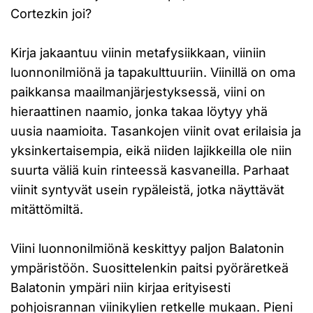
Cortezkin joi?
Kirja jakaantuu viinin metafysiikkaan, viiniin
luonnonilmiönä ja tapakulttuuriin. Viinillä on oma
paikkansa maailmanjärjestyksessä, viini on
hieraattinen naamio, jonka takaa löytyy yhä
uusia naamioita. Tasankojen viinit ovat erilaisia ja
yksinkertaisempia, eikä niiden lajikkeilla ole niin
suurta väliä kuin rinteessä kasvaneilla. Parhaat
viinit syntyvät usein rypäleistä, jotka näyttävät
mitättömiltä.
Viini luonnonilmiönä keskittyy paljon Balatonin
ympäristöön. Suosittelenkin paitsi pyöräretkeä
Balatonin ympäri niin kirjaa erityisesti
pohjoisrannan viinikylien retkelle mukaan. Pieni