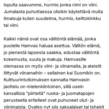
lopulta saavumme, hurmio jonka nimi on viini.
Jumalasta puhuttaessa olisikin käytettävä muita
ilmaisuja kuten suudelma, hurmio, keittokinkku
tai viini.
Kaikki nämä ovat osa välitöntä elämää, jonka
puolelle Hamvas haluaa asettua. Välitön elämä,
jo pienestä lapsesta saakka, edustaa välitöntä
kokemusta, suuta ja makuja. Hamvasille
olemassa on myös viini- ja viinamaita, ja ateistit
liittyvät viinamaihin – sellainen kai Suomikin on.
Kulttuurintutkimuksen kannalta Hamvasin
jaottelu on mielenkiintoinen, sillä usein
kansallisia ”piirteitä” ruoka- ja juomatapojen
perusteella eritelleet ovat puhuneet olut- ja
viinimaista. Ovatko nyt siis saksalaiset tai tshekit