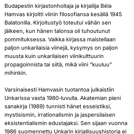
Budapestin kirjastonhoitaja ja kirjailija Béla
Hamvas kirjoitti viinin filosofiansa kesällä 1945
Balatonilla. Kirjoitustyö toteutui vähän sen
jälkeen, kun hänen talonsa oli tuhoutunut
pommituksessa. Vaikka kirjassa maistellaan
paljon unkarilaisia viinejä, kysymys on paljon
muusta kuin unkarilaisen viinikulttuurin
propagoinnista tai siitä, mikä viini ”kuuluu”
mihinkin.
Varsinaisesti Hamvasin tuotantoa julkaistiin
Unkarissa vasta 1980-luvulla. Akatemian pieni
sanakirja (1989) tunnisti hänet esseistiksi,
mystisismin, irrationalismin ja jaspersilaisen
eksistentialismin edustajaksi. Sen sijaan vuonna
1986 suomennettu Unkarin kirjallisuushistoria ei