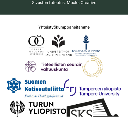
Sivuston toteutus:
Muuks Creative
Yhteistyökumppaneitamme