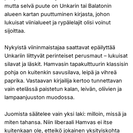
mutta selvä puute on Unkarin tai Balatonin
alueen kartan puuttuminen kirjasta, johon
lukuisat viinialueet ja rypälelajit olisi voinut
sijoittaa.
Nykyistä viininmaistajaa saattavat epäilyttää
Unkariin liittyvät perinteiset perusmaut – lukuisat
silavat ja läskit. Hamvasin tapakulttuurin klassisin
pohja on kuitenkin savusilava, leipä ja vihreä
paprika. Vastaavan kirjailija kertoo tunnettavan
vain etelässä paistetun kalan, leivän, oliivien ja
lampaanjuuston muodossa.
Juomista säätelee vain yksi laki: milloin, missä ja
miten tahansa. Niin liberaali Hamvas ei itse
kuitenkaan ole, etteikö jokainen yksityiskohta