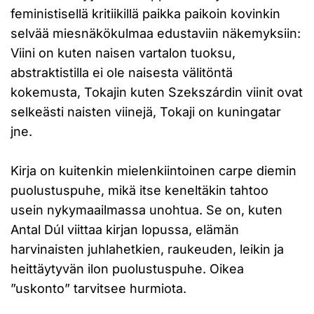
feministisellä kritiikillä paikka paikoin kovinkin
selvää miesnäkökulmaa edustaviin näkemyksiin:
Viini on kuten naisen vartalon tuoksu,
abstraktistilla ei ole naisesta välitöntä
kokemusta, Tokajin kuten Szekszárdin viinit ovat
selkeästi naisten viinejä, Tokaji on kuningatar
jne.
Kirja on kuitenkin mielenkiintoinen carpe diemin
puolustuspuhe, mikä itse keneltäkin tahtoo
usein nykymaailmassa unohtua. Se on, kuten
Antal Dúl viittaa kirjan lopussa, elämän
harvinaisten juhlahetkien, raukeuden, leikin ja
heittäytyvän ilon puolustuspuhe. Oikea
”uskonto” tarvitsee hurmiota.